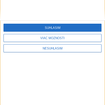
O post starostu Ružinova chce zabojovať i miestny poslanec
P. Strapák
ŽSK: VšZP znevýhodnila krajské nemocnice v porovnaní so
súkromnými
SÚHLASÍM
Obnovu posledného úseku cesty na Kráľovu hoľu majú
VIAC MOŽNOSTÍ
ukončiť v auguste
NESÚHLASÍM
Neprehliadnite
Filip Kuffa tvrdí, že eurokomisia mu
dala za pravdu pri zonácii
Pri horúčavách myslite aj na zvieratá.