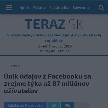
Index
Šport
Počasie
Publicistika
Slovensko
Zahranič
TERAZ
.SK
Spravodajský portál Tlačovej agentúry Slovenskej
republiky
Štvrtok
6. august 2026
Meniny má
Jozefína
< sekcia
Únik údajov z Facebooku sa
zrejme týka až 87 miliónov
užívateľov
Zdieľaj na Facebooku