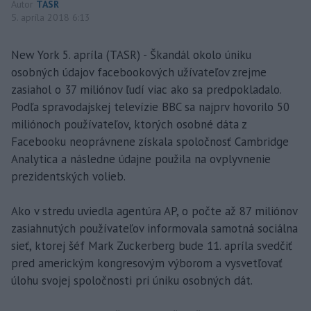
Autor
TASR
5. apríla 2018 6:13
New York 5. apríla (TASR) - Škandál okolo úniku
osobných údajov facebookových užívateľov zrejme
zasiahol o 37 miliónov ľudí viac ako sa predpokladalo.
Podľa spravodajskej televízie BBC sa najprv hovorilo 50
miliónoch používateľov, ktorých osobné dáta z
Facebooku neoprávnene získala spoločnosť Cambridge
Analytica a následne údajne použila na ovplyvnenie
prezidentských volieb.
Ako v stredu uviedla agentúra AP, o počte až 87 miliónov
zasiahnutých používateľov informovala samotná sociálna
sieť, ktorej šéf Mark Zuckerberg bude 11. apríla svedčiť
pred americkým kongresovým výborom a vysvetľovať
úlohu svojej spoločnosti pri úniku osobných dát.