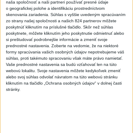
kraji, vo väčšine okresov Trenčianskeho, Trnavského a
naša spoločnosť a naši partneri používať presné údaje
Žilinského kraja a v okresoch Snina a Sobrance na východe
o geografickej polohe a identifikáciu prostredníctvom
krajiny.
skenovania zariadenia. Súhlas s vyššie uvedeným spracúvaním
zo strany našej spoločnosti a našich 824 partnerov môžete
aktualizované
dnes 18:54
,
dnes 19:09
poskytnúť kliknutím na príslušné tlačidlo. Skôr než súhlas
poskytnete, môžete kliknutím jeho poskytnutie odmietnuť alebo
ĎALŠÍ TEPLOTNÝ REKORD:
si preštudovať podrobnejšie informácie a zmeniť svoje
Tentoraz padol v Dolných
prednostné nastavenia.
Zoberte na vedomie, že na niektoré
Plachtinciach
formy spracúvania vašich osobných údajov nepotrebujeme váš
aktualizované
dnes 15:27
,
dnes 17:08
súhlas, proti takémuto spracovaniu však máte právo namietať.
Vaše prednostné nastavenia sa budú vzťahovať len na túto
Uganda schválila vyslanie
webovú lokalitu. Svoje nastavenia môžete kedykoľvek zmeniť
vojakov do medzinárodných síl
alebo svoj súhlas odvolať návratom na túto webovú stránku
v Pásme Gazy
kliknutím na tlačidlo „Ochrana osobných údajov“ v dolnej časti
dnes 20:49
stránky.
EK posudzuje obavy týkajúce sa
uznesení k zonáciám národných
parkov
aktualizované
dnes 16:35
,
dnes 16:38
Na kúpalisku Diakovce UNIKLA