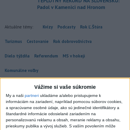
TEPLOTNÝ REKORD NA SLOVENSKU:
Padol v Kamenici nad Hronom
Aktuálne témy:
Kvízy
Podcasty
Rok Ľ.Štúra
Turizmus
Cestovanie
Rok dobrovoľníctva
Dielo týždňa
Referendum
MS v hokeji
Komunálne voľby
Vážime si vaše súkromie
My a naši
partneri
ukladáme a/alebo pristupujeme k
informáciám na zariadení, napríklad pomocou súborov cookies,
ČAKAJTE BÚRKY: Vyskytnú sa do polnoci
a spracúvame osobné údaje, ako sú jedinečné identifikátory a
najmä v týchto častiach
štandardné informácie odosielané zariadením na
personalizovanú reklamu a obsah, meranie reklamy a obsahu,
Výstrahy pred búrkami ústav vyhlásil v celom Bratislavskom
prieskumy publika a vývoj služieb.
S vaším povolením môže