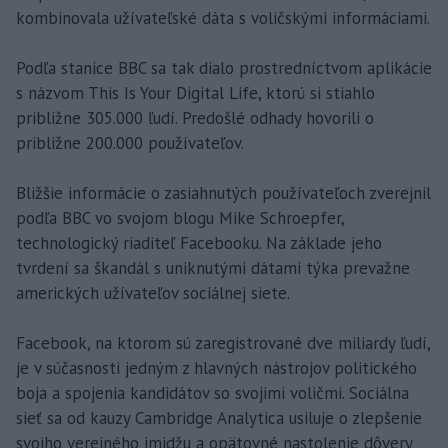
kombinovala užívateľské dáta s voličskými informáciami.
Podľa stanice BBC sa tak dialo prostredníctvom aplikácie
s názvom This Is Your Digital Life, ktorú si stiahlo
približne 305.000 ľudí. Predošlé odhady hovorili o
približne 200.000 používateľov.
Bližšie informácie o zasiahnutých používateľoch zverejnil
podľa BBC vo svojom blogu Mike Schroepfer,
technologický riaditeľ Facebooku. Na základe jeho
tvrdení sa škandál s uniknutými dátami týka prevažne
amerických užívateľov sociálnej siete.
Facebook, na ktorom sú zaregistrované dve miliardy ľudí,
je v súčasnosti jedným z hlavných nástrojov politického
boja a spojenia kandidátov so svojimi voličmi. Sociálna
sieť sa od kauzy Cambridge Analytica usiluje o zlepšenie
svojho verejného imidžu a opätovné nastolenie dôvery