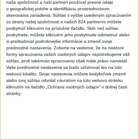
naša spoločnosť a naši partneri používať presné údaje
pomoc vo výške jednej miliardy
o geografickej polohe a identifikáciu prostredníctvom
dolárov
skenovania zariadenia. Súhlas s vyššie uvedeným spracúvaním
dnes 10:02
zo strany našej spoločnosti a našich 824 partnerov môžete
poskytnúť kliknutím na príslušné tlačidlo. Skôr než súhlas
Skončili ďalšie desiatky
poskytnete, môžete kliknutím jeho poskytnutie odmietnuť alebo
menších pôšt, samosprávam sa
si preštudovať podrobnejšie informácie a zmeniť svoje
to nepáči
prednostné nastavenia.
Zoberte na vedomie, že na niektoré
dnes 11:17
formy spracúvania vašich osobných údajov nepotrebujeme váš
súhlas, proti takémuto spracovaniu však máte právo namietať.
Do Bulharska vnikol dron a
Vaše prednostné nastavenia sa budú vzťahovať len na túto
vybuchol v blízkosti hraníc s
webovú lokalitu. Svoje nastavenia môžete kedykoľvek zmeniť
Rumunskom
alebo svoj súhlas odvolať návratom na túto webovú stránku
dnes 12:45
kliknutím na tlačidlo „Ochrana osobných údajov“ v dolnej časti
stránky.
Senát schválil Todda Blanchea
do funkcie ministra
spravodlivosti
aktualizované
dnes 10:49
,
dnes 11:49
Agrorezort: Aj vlani hospodárila
väčšina roľníkov na výmere do