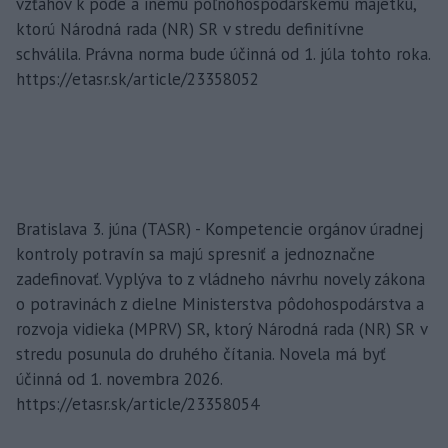
vzťahov k pôde a inému poľnohospodárskemu majetku,
ktorú Národná rada (NR) SR v stredu definitívne
schválila. Právna norma bude účinná od 1. júla tohto roka.
https://etasr.sk/article/23358052
Bratislava 3. júna (TASR) - Kompetencie orgánov úradnej
kontroly potravín sa majú spresniť a jednoznačne
zadefinovať. Vyplýva to z vládneho návrhu novely zákona
o potravinách z dielne Ministerstva pôdohospodárstva a
rozvoja vidieka (MPRV) SR, ktorý Národná rada (NR) SR v
stredu posunula do druhého čítania. Novela má byť
účinná od 1. novembra 2026.
https://etasr.sk/article/23358054