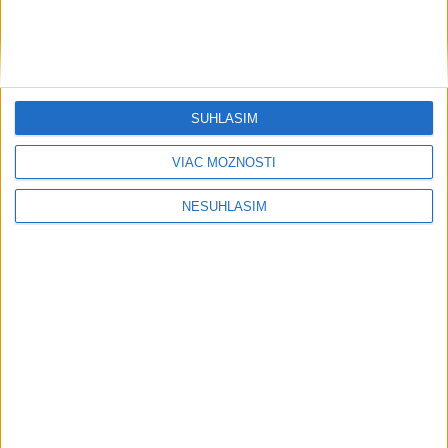
Neprehliadnite
SÚHLASÍM
NOVÝ DOMOV: Medveď Artur z
VIAC MOŽNOSTÍ
košickej zoo odchádza za hranice
NESÚHLASÍM
Orbánová telefonovala s Blanárom a
Tarabom o pomoci na Dunaji
TEPLOTNÝ REKORD NA SLOVENSKU:
Padol v Kamenici nad Hronom
Filip Kuffa tvrdí, že eurokomisia mu
dala za pravdu pri zonácii