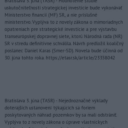
Bratislava 3. júna (TASR) - Hodnotenie štúdie
uskutočniteľnosti strategickej investície bude vykonávať
Ministerstvo financií (MF) SR, a nie príslušné
ministerstvo. Vyplýva to z novely zákona o mimoriadnych
opatreniach pre strategické investície a pre výstavbu
transeurópskej dopravnej siete, ktorú Národná rada (NR)
SR v stredu definitívne schválila. Návrh predložil koaličný
poslanec Daniel Karas (Smer-SD). Novela bude účinná od
30. júna tohto roka. https://etasr.sk/article/23358042
Bratislava 3. júna (TASR) - Nejednoznačné výklady
doterajších ustanovení týkajúcich sa foriem
poskytovaných náhrad pozemkov by sa mali odstrániť.
Vyplýva to z novely zákona o úprave vlastníckych