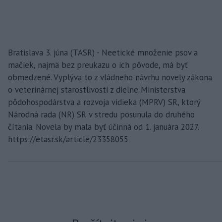
Bratislava 3. júna (TASR) - Neetické množenie psov a
mačiek, najmä bez preukazu o ich pôvode, má byť
obmedzené. Vyplýva to z vládneho návrhu novely zákona
o veterinárnej starostlivosti z dielne Ministerstva
pôdohospodárstva a rozvoja vidieka (MPRV) SR, ktorý
Národná rada (NR) SR v stredu posunula do druhého
čítania. Novela by mala byť účinná od 1. januára 2027.
https://etasr.sk/article/23358055