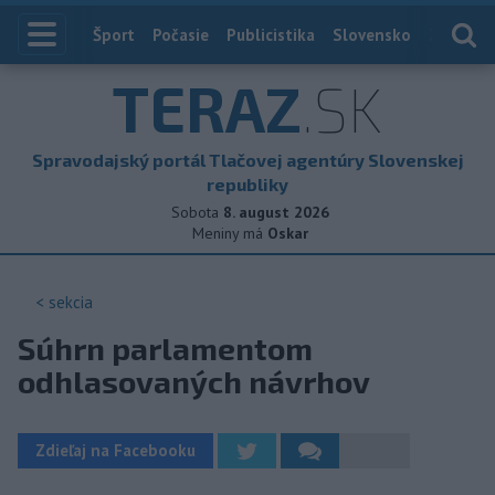
Index
Šport
Počasie
Publicistika
Slovensko
Zahranič
TERAZ
.SK
Spravodajský portál Tlačovej agentúry Slovenskej
republiky
Sobota
8. august 2026
Meniny má
Oskar
< sekcia
Súhrn parlamentom
odhlasovaných návrhov
Zdieľaj na Facebooku