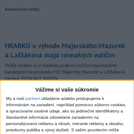
Komunálne voľby
HRABKO o výhode Majerského:Mazurek
a Laššáková majú rovnakých voličov
Podľa Hrabka sú z hľadiska podpory voličov najsilnejšími
kandidátmi na predsedu VÚC Majerský, Mazurek a Laššáková
(správa, PODCAST, VIDEO)
dnes 6:00
Vážime si vaše súkromie
Od septembra sa AI gramotnosť
My a naši
partneri
ukladáme a/alebo pristupujeme k
informáciám na zariadení, napríklad pomocou súborov cookies,
stane súčasťou vzdelávania na
a spracúvame osobné údaje, ako sú jedinečné identifikátory a
ZŠ
štandardné informácie odosielané zariadením na
dnes 10:53
personalizovanú reklamu a obsah, meranie reklamy a obsahu,
prieskumy publika a vývoj služieb.
S vaším povolením môže
USA plánujú poskytnúť Kolumbii