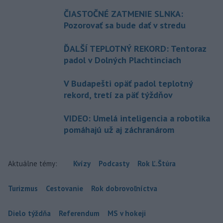
ČIASTOČNÉ ZATMENIE SLNKA:
Pozorovať sa bude dať v stredu
ĎALŠÍ TEPLOTNÝ REKORD: Tentoraz
padol v Dolných Plachtinciach
V Budapešti opäť padol teplotný
rekord, tretí za päť týždňov
VIDEO: Umelá inteligencia a robotika
pomáhajú už aj záchranárom
Aktuálne témy:
Kvízy
Podcasty
Rok Ľ.Štúra
Turizmus
Cestovanie
Rok dobrovoľníctva
Dielo týždňa
Referendum
MS v hokeji