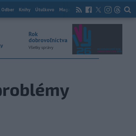
 Odber
Knihy
Útulkovo
Magazín
News Now
Archív
TASR
Rok
dobrovoľníctva
ky
Všetky správy
 problémy