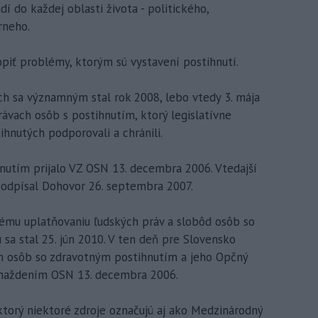
í do každej oblasti života - politického,
rneho.
piť problémy, ktorým sú vystavení postihnutí.
h sa významným stal rok 2008, lebo vtedy 3. mája
ávach osôb s postihnutím, ktorý legislatívne
ihnutých podporovali a chránili.
utím prijalo VZ OSN 13. decembra 2006. Vtedajší
podpísal Dohovor 26. septembra 2007.
ému uplatňovaniu ľudských práv a slobôd osôb so
sa stal 25. jún 2010. V ten deň pre Slovensko
h osôb so zdravotným postihnutím a jeho Opčný
omaždením OSN 13. decembra 2006.
orý niektoré zdroje označujú aj ako Medzinárodný