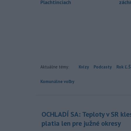
Plachtinciach
zách
Aktuálne témy:
Kvízy
Podcasty
Rok Ľ.Š
Komunálne voľby
OCHLADÍ SA: Teploty v SR kle
platia len pre južné okresy