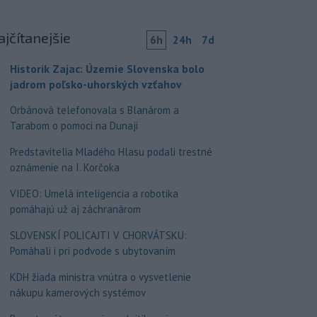
ajčítanejšie
6h
24h
7d
Historik Zajac: Územie Slovenska bolo
jadrom poľsko-uhorských vzťahov
Orbánová telefonovala s Blanárom a
Tarabom o pomoci na Dunaji
Predstavitelia Mladého Hlasu podali trestné
oznámenie na I. Korčoka
VIDEO: Umelá inteligencia a robotika
pomáhajú už aj záchranárom
SLOVENSKÍ POLICAJTI V CHORVÁTSKU:
Pomáhali i pri podvode s ubytovaním
KDH žiada ministra vnútra o vysvetlenie
nákupu kamerových systémov