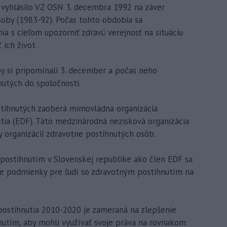
 vyhlásilo VZ OSN 3. decembra 1992 na záver
oby (1983-92). Počas tohto obdobia sa
nia s cieľom upozorniť zdravú verejnosť na situáciu
 ich život.
y si pripomínali 3. december a počas neho
nutých do spoločnosti.
stihnutých zaoberá mimovládna organizácia
ia (EDF). Táto medzinárodná nezisková organizácia
y organizácií zdravotne postihnutých osôb.
postihnutím v Slovenskej republike ako člen EDF sa
šie podmienky pre ľudí so zdravotným postihnutím na
postihnutia 2010-2020 je zameraná na zlepšenie
nutím, aby mohli využívať svoje práva na rovnakom