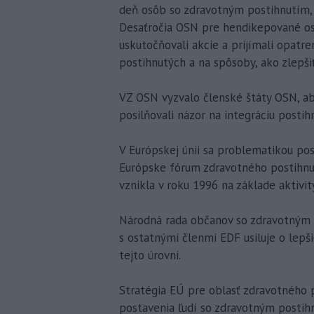
deň osôb so zdravotným postihnutím,
Desaťročia OSN pre hendikepované os
uskutočňovali akcie a prijímali opatre
postihnutých a na spôsoby, ako zlepšiť
VZ OSN vyzvalo členské štáty OSN, ab
posilňovali názor na integráciu postih
V Európskej únii sa problematikou po
Európske fórum zdravotného postihnut
vznikla v roku 1996 na základe aktivit
Národná rada občanov so zdravotným 
s ostatnými členmi EDF usiluje o lep
tejto úrovni.
Stratégia EÚ pre oblasť zdravotného 
postavenia ľudí so zdravotným postih