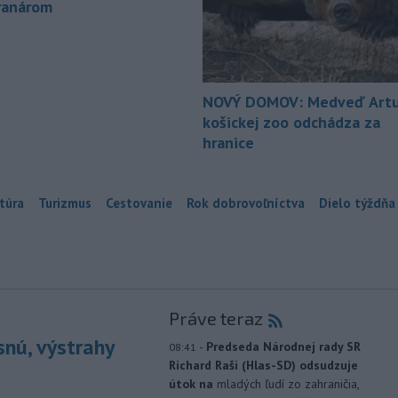
ranárom
NOVÝ DOMOV: Medveď Artu
košickej zoo odchádza za
hranice
túra
Turizmus
Cestovanie
Rok dobrovoľníctva
Dielo týždňa
Práve teraz
snú, výstrahy
-
Predseda Národnej rady SR
08:41
Richard Raši (Hlas-SD) odsudzuje
útok na
mladých ľudí zo zahraničia,