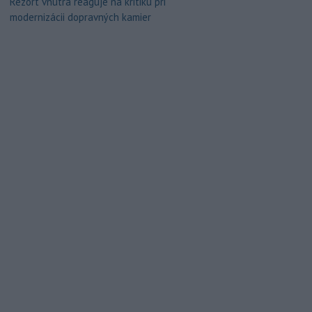
Rezort vnútra reaguje na kritiku pri
modernizácii dopravných kamier