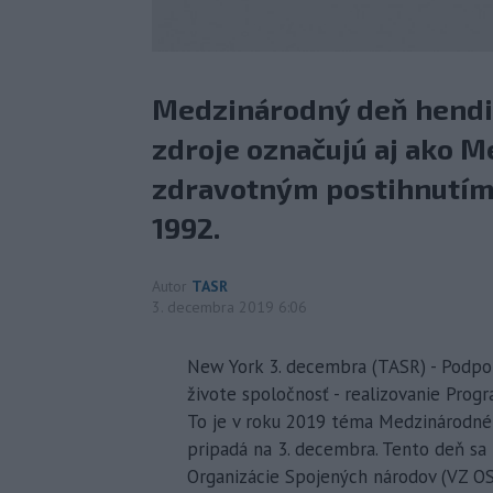
Medzinárodný deň hendi
zdroje označujú aj ako 
zdravotným postihnutím,
1992.
Autor
TASR
3. decembra 2019 6:06
New York 3. decembra (TASR) - Podpor
živote spoločnosť - realizovanie Prog
To je v roku 2019 téma Medzinárodné
pripadá na 3. decembra. Tento deň sa
Organizácie Spojených národov (VZ O