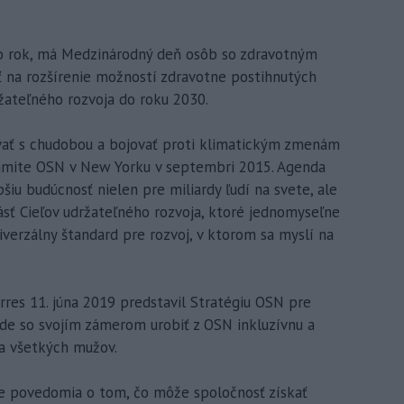
to rok, má Medzinárodný deň osôb so zdravotným
ť na rozšírenie možností zdravotne postihnutých
ržateľného rozvoja do roku 2030.
covať s chudobou a bojovať proti klimatickým zmenám
ummite OSN v New Yorku v septembri 2015. Agenda
šiu budúcnosť nielen pre miliardy ľudí na svete, ale
sť Cieľov udržateľného rozvoja, ktoré jednomyseľne
niverzálny štandard pre rozvoj, v ktorom sa myslí na
res 11. júna 2019 predstavil Stratégiu OSN pre
ade so svojím zámerom urobiť z OSN inkluzívnu a
 a všetkých mužov.
ie povedomia o tom, čo môže spoločnosť získať