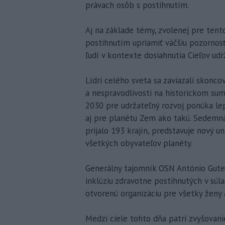
právach osôb s postihnutím.
Aj na základe témy, zvolenej pre ten
postihnutím upriamiť väčšiu pozornos
ľudí v kontexte dosiahnutia Cieľov ud
Lídri celého sveta sa zaviazali skon
a nespravodlivosti na historickom s
2030 pre udržateľný rozvoj ponúka lep
aj pre planétu Zem ako takú. Sedemná
prijalo 193 krajín, predstavuje nový u
všetkých obyvateľov planéty.
Generálny tajomník OSN António Guter
inklúziu zdravotne postihnutých v súl
otvorenú organizáciu pre všetky ženy
Medzi ciele tohto dňa patrí zvyšovan