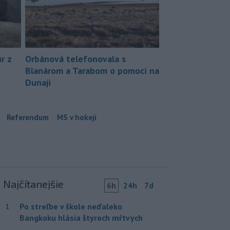
r z
Orbánová telefonovala s
Blanárom a Tarabom o pomoci na
Dunaji
Referendum
MS v hokeji
Najčítanejšie
6h
24h
7d
Po streľbe v škole neďaleko
1
Bangkoku hlásia štyroch mŕtvych