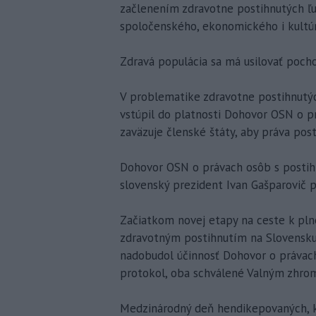
začlenením zdravotne postihnutých ľud
spoločenského, ekonomického i kultú
Zdravá populácia sa má usilovať pocho
V problematike zdravotne postihnutýc
vstúpil do platnosti Dohovor OSN o pr
zaväzuje členské štáty, aby práva post
Dohovor OSN o právach osôb s postihn
slovenský prezident Ivan Gašparovič 
Začiatkom novej etapy na ceste k pln
zdravotným postihnutím na Slovensku 
nadobudol účinnosť Dohovor o právac
protokol, oba schválené Valným zhr
Medzinárodný deň hendikepovaných, kt