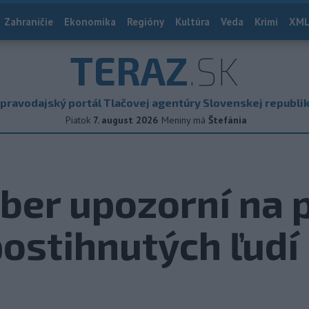
Zahraničie
Ekonomika
Regióny
Kultúra
Veda
Krimi
XML
TERAZ
.SK
pravodajský portál Tlačovej agentúry Slovenskej republi
Piatok
7. august 2026
Meniny má
Štefánia
ber upozorní na
ostihnutých ľudí