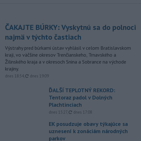
ČAKAJTE BÚRKY: Vyskytnú sa do polnoci
najmä v týchto častiach
Výstrahy pred búrkami ústav vyhlásil v celom Bratislavskom
kraji, vo väčšine okresov Trenčianskeho, Trnavského a
Žilinského kraja a v okresoch Snina a Sobrance na východe
krajiny.
aktualizované
dnes 18:54
,
dnes 19:09
ĎALŠÍ TEPLOTNÝ REKORD:
Tentoraz padol v Dolných
Plachtinciach
aktualizované
dnes 15:27
,
dnes 17:08
EK posudzuje obavy týkajúce sa
uznesení k zonáciám národných
parkov