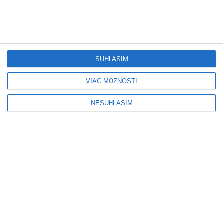
SÚHLASÍM
VIAC MOŽNOSTÍ
NESÚHLASÍM
....