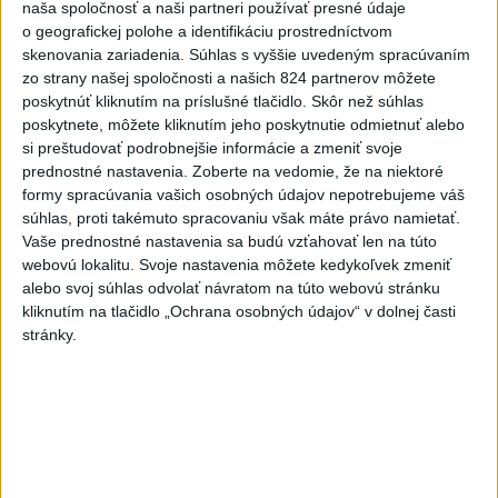
Videá a prenosy TASR TV
naša spoločnosť a naši partneri používať presné údaje
o geografickej polohe a identifikáciu prostredníctvom
skenovania zariadenia. Súhlas s vyššie uvedeným spracúvaním
Deväť Slovákov zabojuje na ME v Paríži
zo strany našej spoločnosti a našich 824 partnerov môžete
o čo najlepšie výsledky
poskytnúť kliknutím na príslušné tlačidlo. Skôr než súhlas
poskytnete, môžete kliknutím jeho poskytnutie odmietnuť alebo
si preštudovať podrobnejšie informácie a zmeniť svoje
Viac
prednostné nastavenia.
Zoberte na vedomie, že na niektoré
Najčítanejšie
formy spracúvania vašich osobných údajov nepotrebujeme váš
súhlas, proti takémuto spracovaniu však máte právo namietať.
6h
24h
7d
Vaše prednostné nastavenia sa budú vzťahovať len na túto
webovú lokalitu. Svoje nastavenia môžete kedykoľvek zmeniť
ÚPLNÉ ZATMENIE SLNKA: Časť Európy
1
alebo svoj súhlas odvolať návratom na túto webovú stránku
zahalí tma, hrozia dôsledky
kliknutím na tlačidlo „Ochrana osobných údajov“ v dolnej časti
stránky.
2
Afganec, ktorý v Mníchove vrazil autom do davu, dostal
TREST
3
V Košiciach Nad jazerom začína výstavba
chodníka,otvorili aj pumptrack
4