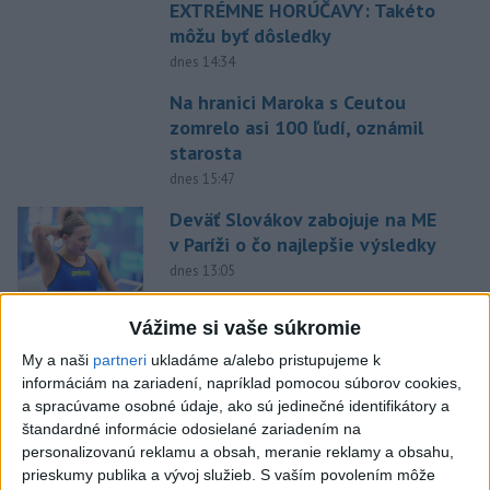
EXTRÉMNE HORÚČAVY: Takéto
môžu byť dôsledky
dnes 14:34
Na hranici Maroka s Ceutou
zomrelo asi 100 ľudí, oznámil
starosta
dnes 15:47
Deväť Slovákov zabojuje na ME
v Paríži o čo najlepšie výsledky
dnes 13:05
Práve teraz
Vážime si vaše súkromie
-
Vo štvrtok do polnoci treba najmä na západe a
My a naši
partneri
ukladáme a/alebo pristupujeme k
18:54
severozápade
Slovenska počítať s búrkami. Slovenský
informáciám na zariadení, napríklad pomocou súborov cookies,
hydrometeorologický ústav (SHMÚ) vydal výstrahy prvého stupňa.
a spracúvame osobné údaje, ako sú jedinečné identifikátory a
Platia aj v okresoch Snina a Sobrance.
štandardné informácie odosielané zariadením na
personalizovanú reklamu a obsah, meranie reklamy a obsahu,
prieskumy publika a vývoj služieb.
S vaším povolením môže
Viac