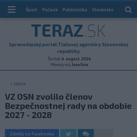
Index
Šport
Počasie
Publicistika
Slovensko
Zahranič
TERAZ
.SK
Spravodajský portál Tlačovej agentúry Slovenskej
republiky
Štvrtok
6. august 2026
Meniny má
Jozefína
< sekcia
VZ OSN zvolilo členov
Bezpečnostnej rady na obdobie
2027 - 2028
Zdieľaj na Facebooku