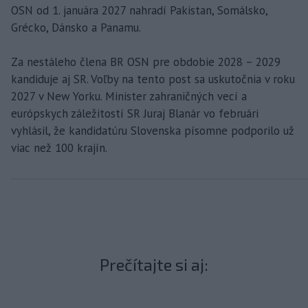
OSN od 1. januára 2027 nahradí Pakistan, Somálsko,
Grécko, Dánsko a Panamu.
Za nestáleho člena BR OSN pre obdobie 2028 – 2029
kandiduje aj SR. Voľby na tento post sa uskutočnia v roku
2027 v New Yorku. Minister zahraničných vecí a
európskych záležitostí SR Juraj Blanár vo februári
vyhlásil, že kandidatúru Slovenska písomne podporilo už
viac než 100 krajín.
Prečítajte si aj: