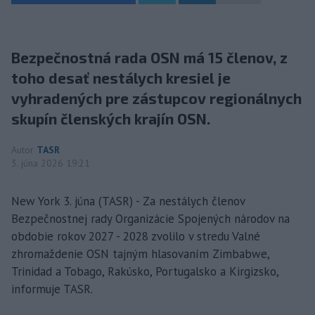
Bezpečnostná rada OSN má 15 členov, z
toho desať nestálych kresiel je
vyhradených pre zástupcov regionálnych
skupín členských krajín OSN.
Autor
TASR
3. júna 2026 19:21
New York 3. júna (TASR) - Za nestálych členov
Bezpečnostnej rady Organizácie Spojených národov na
obdobie rokov 2027 - 2028 zvolilo v stredu Valné
zhromaždenie OSN tajným hlasovaním Zimbabwe,
Trinidad a Tobago, Rakúsko, Portugalsko a Kirgizsko,
informuje TASR.