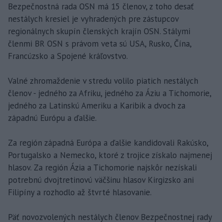
Bezpečnostná rada OSN má 15 členov, z toho desať
nestálych kresiel je vyhradených pre zástupcov
regionálnych skupín členských krajín OSN. Stálymi
členmi BR OSN s právom veta sú USA, Rusko, Čína,
Francúzsko a Spojené kráľovstvo.
Valné zhromaždenie v stredu volilo piatich nestálych
členov - jedného za Afriku, jedného za Áziu a Tichomorie,
jedného za Latinskú Ameriku a Karibik a dvoch za
západnú Európu a ďalšie.
Za región západná Európa a ďalšie kandidovali Rakúsko,
Portugalsko a Nemecko, ktoré z trojice získalo najmenej
hlasov. Za región Ázia a Tichomorie najskôr nezískali
potrebnú dvojtretinovú väčšinu hlasov Kirgizsko ani
Filipíny a rozhodlo až štvrté hlasovanie.
Päť novozvolených nestálych členov Bezpečnostnej rady