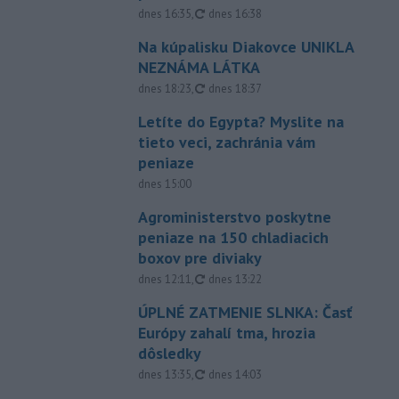
aktualizované
dnes 16:35
,
dnes 16:38
Na kúpalisku Diakovce UNIKLA
NEZNÁMA LÁTKA
aktualizované
dnes 18:23
,
dnes 18:37
Letíte do Egypta? Myslite na
tieto veci, zachránia vám
peniaze
dnes 15:00
Agroministerstvo poskytne
peniaze na 150 chladiacich
boxov pre diviaky
aktualizované
dnes 12:11
,
dnes 13:22
ÚPLNÉ ZATMENIE SLNKA: Časť
Európy zahalí tma, hrozia
dôsledky
aktualizované
dnes 13:35
,
dnes 14:03