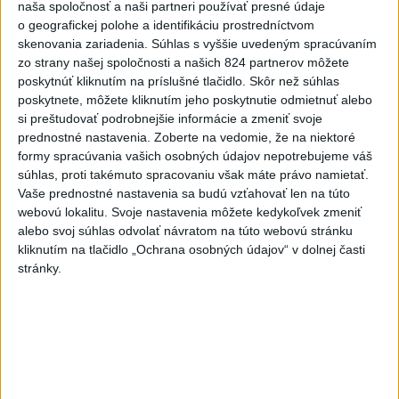
DRÁMA V PARLAMENTE: Poslankyňa
1
naša spoločnosť a naši partneri používať presné údaje
o geografickej polohe a identifikáciu prostredníctvom
hádzala do premiéra vajíčka
skenovania zariadenia. Súhlas s vyššie uvedeným spracúvaním
zo strany našej spoločnosti a našich 824 partnerov môžete
2
CYKLISTU NAPADOL MEDVEĎ:Z Valčianskej doliny ho
poskytnúť kliknutím na príslušné tlačidlo. Skôr než súhlas
previezli do nemocnice
poskytnete, môžete kliknutím jeho poskytnutie odmietnuť alebo
si preštudovať podrobnejšie informácie a zmeniť svoje
3
Darina Pačutová pomáha pacientom vo Vranove nad
prednostné nastavenia.
Zoberte na vedomie, že na niektoré
Topľou slovom
formy spracúvania vašich osobných údajov nepotrebujeme váš
súhlas, proti takémuto spracovaniu však máte právo namietať.
4
Skončili ďalšie desiatky menších pôšt, samosprávam sa
Vaše prednostné nastavenia sa budú vzťahovať len na túto
to nepáči
webovú lokalitu. Svoje nastavenia môžete kedykoľvek zmeniť
alebo svoj súhlas odvolať návratom na túto webovú stránku
5
Festival Lovestream 2026 pokračuje, druhý deň zakončil
kliknutím na tlačidlo „Ochrana osobných údajov“ v dolnej časti
Robbie Williams
stránky.
6
OTESTUJTE SA: Rozumiete slovenským nárečiam? Tieto
slová vás potrápia
7
POŽIAR PRI BRATISLAVE: Plamene pohltili skládku
odpadu