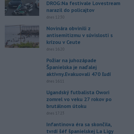
DROG:Na festivale Lovestream
narazil do policajtov
dnes 12:30
Novinára obvinili z
antisemitizmu v súvislosti s
krízou v Ceute
dnes 16:20
Požiar na juhozápade
Španielska je naďalej
aktívny.Evakuovali 470 ľudí
dnes 16:11
Ugandský futbalista Owori
zomrel vo veku 27 rokov po
brutálnom útoku
dnes 17:23
Infantinova éra sa skončila,
tvrdí šéf španielskej La Ligy