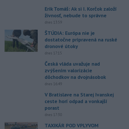
Erik Tomáš: Ak si I. Korčok založí
živnosť, nebude to správne
dnes 13:59
ŠTÚDIA: Európa nie je
dostatočne pripravená na ruské
dronové útoky
dnes 17:15
Česká vláda uvažuje nad
zvýšením valorizácie
dôchodkov na dvojnásobok
dnes 16:49
V Bratislave na Starej Ivanskej
ceste horí odpad a vonkajší
porast
dnes 17:30
TAXIKÁR POD VPLYVOM