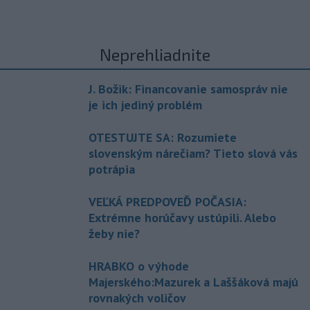
Neprehliadnite
J. Božik: Financovanie samospráv nie
je ich jediný problém
OTESTUJTE SA: Rozumiete
slovenským nárečiam? Tieto slová vás
potrápia
VEĽKÁ PREDPOVEĎ POČASIA:
Extrémne horúčavy ustúpili. Alebo
žeby nie?
HRABKO o výhode
Majerského:Mazurek a Laššáková majú
rovnakých voličov