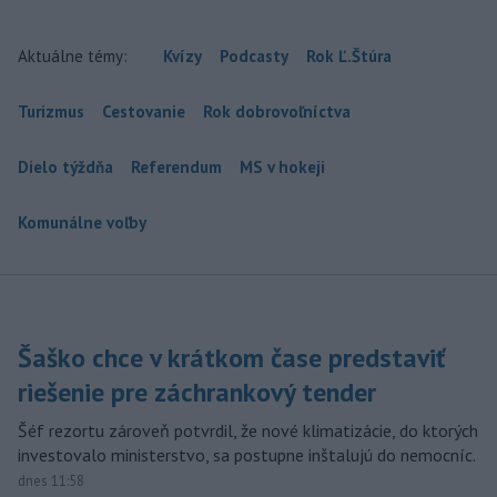
Aktuálne témy:
Kvízy
Podcasty
Rok Ľ.Štúra
Turizmus
Cestovanie
Rok dobrovoľníctva
Dielo týždňa
Referendum
MS v hokeji
Komunálne voľby
Šaško chce v krátkom čase predstaviť
riešenie pre záchrankový tender
Šéf rezortu zároveň potvrdil, že nové klimatizácie, do ktorých
investovalo ministerstvo, sa postupne inštalujú do nemocníc.
dnes 11:58