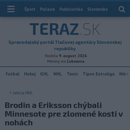
Index
Šport
Počasie
Publicistika
Slovensko
Zahranič
TERAZ
.SK
Spravodajský portál Tlačovej agentúry Slovenskej
republiky
Nedela
9. august 2026
Meniny má
Ľubomíra
Futbal
Hokej
KHL
NHL
Tenis
Tipos Extraliga
Niké 
< sekcia
NHL
Brodin a Eriksson chýbali
Minnesote pre zlomené kosti v
nohách