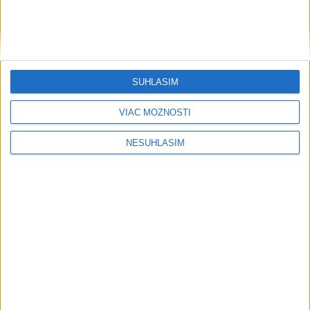
....
SÚHLASÍM
VIAC MOŽNOSTÍ
NESÚHLASÍM
....