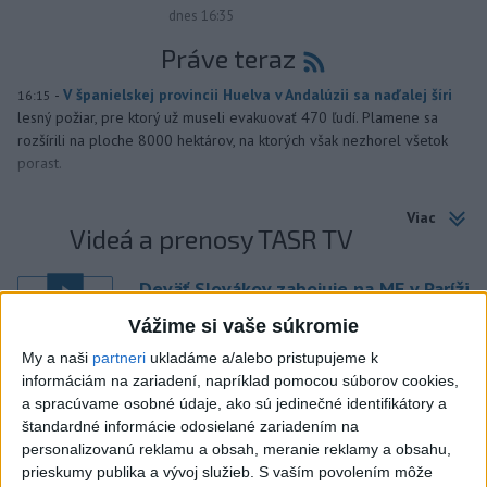
dnes 16:35
Práve teraz
-
V španielskej provincii Huelva v Andalúzii sa naďalej šíri
16:15
lesný požiar, pre ktorý už museli evakuovať 470 ľudí. Plamene sa
rozšírili na ploche 8000 hektárov, na ktorých však nezhorel všetok
porast.
Viac
Videá a prenosy TASR TV
Deväť Slovákov zabojuje na ME v Paríži
o čo najlepšie výsledky
Vážime si vaše súkromie
My a naši
partneri
ukladáme a/alebo pristupujeme k
Viac
informáciám na zariadení, napríklad pomocou súborov cookies,
Najčítanejšie
a spracúvame osobné údaje, ako sú jedinečné identifikátory a
štandardné informácie odosielané zariadením na
6h
24h
7d
personalizovanú reklamu a obsah, meranie reklamy a obsahu,
prieskumy publika a vývoj služieb.
S vaším povolením môže