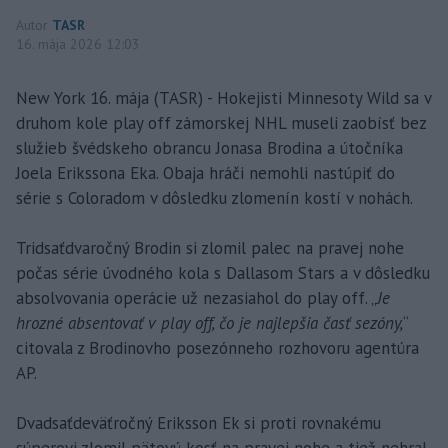
Autor
TASR
16. mája 2026 12:03
New York 16. mája (TASR) - Hokejisti Minnesoty Wild sa v
druhom kole play off zámorskej NHL museli zaobísť bez
služieb švédskeho obrancu Jonasa Brodina a útočníka
Joela Erikssona Eka. Obaja hráči nemohli nastúpiť do
série s Coloradom v dôsledku zlomenín kostí v nohách.
Tridsaťdvaročný Brodin si zlomil palec na pravej nohe
počas série úvodného kola s Dallasom Stars a v dôsledku
absolvovania operácie už nezasiahol do play off. „
Je
hrozné absentovať v play off, čo je najlepšia časť sezóny,
“
citovala z Brodinovho posezónneho rozhovoru agentúra
AP.
Dvadsaťdeväťročný Eriksson Ek si proti rovnakému
súperovi zlomil pätovú kosť na pravej nohe a tiež nehral