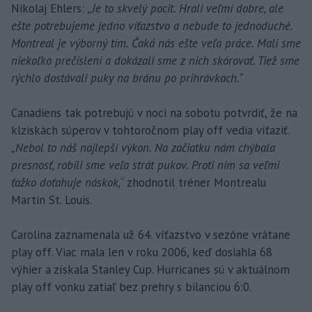
Nikolaj Ehlers:
„Je to skvelý pocit. Hrali veľmi dobre, ale
ešte potrebujeme jedno víťazstvo a nebude to jednoduché.
Montreal je výborný tím. Čaká nás ešte veľa práce. Mali sme
niekoľko prečíslení a dokázali sme z nich skórovať. Tiež sme
rýchlo dostávali puky na bránu po prihrávkach.“
Canadiens tak potrebujú v noci na sobotu potvrdiť, že na
klziskách súperov v tohtoročnom play off vedia víťaziť.
„Nebol to náš najlepší výkon. Na začiatku nám chýbala
presnosť, robili sme veľa strát pukov. Proti nim sa veľmi
ťažko doťahuje náskok,
“ zhodnotil tréner Montrealu
Martin St. Louis.
Carolina zaznamenala už 64. víťazstvo v sezóne vrátane
play off. Viac mala len v roku 2006, keď dosiahla 68
výhier a získala Stanley Cup. Hurricanes sú v aktuálnom
play off vonku zatiaľ bez prehry s bilanciou 6:0.