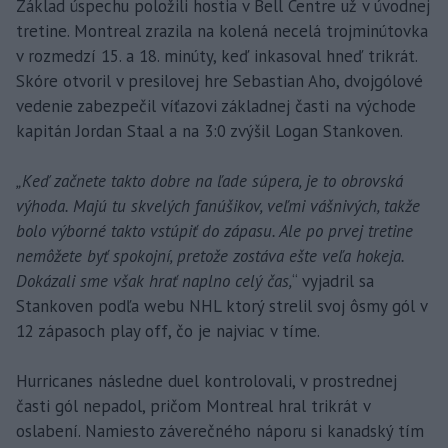
Základ úspechu položili hostia v Bell Centre už v úvodnej
tretine. Montreal zrazila na kolená necelá trojminútovka
v rozmedzí 15. a 18. minúty, keď inkasoval hneď trikrát.
Skóre otvoril v presilovej hre Sebastian Aho, dvojgólové
vedenie zabezpečil víťazovi základnej časti na východe
kapitán Jordan Staal a na 3:0 zvýšil Logan Stankoven.
„Keď začnete takto dobre na ľade súpera, je to obrovská
výhoda. Majú tu skvelých fanúšikov, veľmi vášnivých, takže
bolo výborné takto vstúpiť do zápasu. Ale po prvej tretine
nemôžete byť spokojní, pretože zostáva ešte veľa hokeja.
Dokázali sme však hrať naplno celý čas,
“ vyjadril sa
Stankoven podľa webu NHL ktorý strelil svoj ôsmy gól v
12 zápasoch play off, čo je najviac v tíme.
Hurricanes následne duel kontrolovali, v prostrednej
časti gól nepadol, pričom Montreal hral trikrát v
oslabení. Namiesto záverečného náporu si kanadský tím