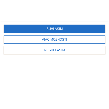
Eurostat: Takmer 17 percent Európanov
užíva denne tabak
V roku 2025 okolo 16,5 percenta ľudí vo veku 16 rokov a viac
v členských krajinách Európskej únie (EÚ) denne užívalo tabak
SÚHLASÍM
a s ním súvisiace výrobky.
dnes 7:18
VIAC MOŽNOSTÍ
Slovensko
NESÚHLASÍM
Orbánová telefonovala s Blanárom a
Tarabom o pomoci na Dunaji
dnes 9:06
Filip Kuffa tvrdí, že eurokomisia mu dala za pravdu pri
zonácii
T. Taraba: SR pomáha Maďarsku s vodou aj napriek tomu, že
je jej málo