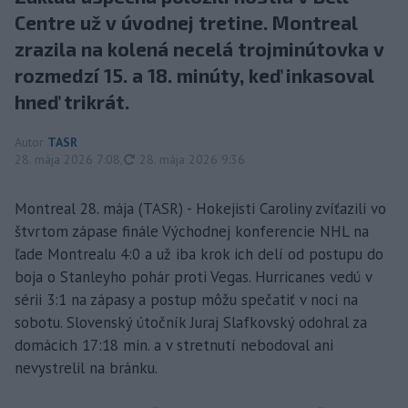
Centre už v úvodnej tretine. Montreal
zrazila na kolená necelá trojminútovka v
rozmedzí 15. a 18. minúty, keď inkasoval
hneď trikrát.
Autor
TASR
aktualizované
28. mája 2026 7:08
,
28. mája 2026 9:36
Montreal 28. mája (TASR) - Hokejisti Caroliny zvíťazili vo
štvrtom zápase finále Východnej konferencie NHL na
ľade Montrealu 4:0 a už iba krok ich delí od postupu do
boja o Stanleyho pohár proti Vegas. Hurricanes vedú v
sérii 3:1 na zápasy a postup môžu spečatiť v noci na
sobotu. Slovenský útočník Juraj Slafkovský odohral za
domácich 17:18 min. a v stretnutí nebodoval ani
nevystrelil na bránku.