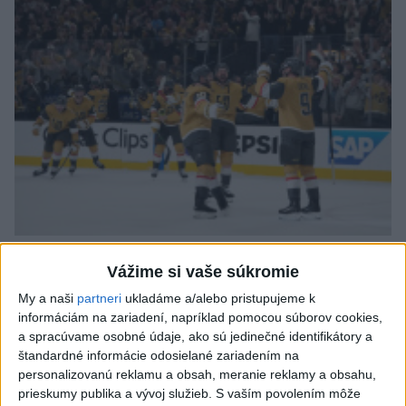
Vegas postúpilo do bojov o Stanleyho pohár po
Vážime si vaše súkromie
štyroch zápasoch
My a naši
partneri
ukladáme a/alebo pristupujeme k
informáciám na zariadení, napríklad pomocou súborov cookies,
a spracúvame osobné údaje, ako sú jedinečné identifikátory a
Malkin predĺžil s Pittsburghom zmluvu o jeden rok
štandardné informácie odosielané zariadením na
personalizovanú reklamu a obsah, meranie reklamy a obsahu,
prieskumy publika a vývoj služieb.
S vaším povolením môže