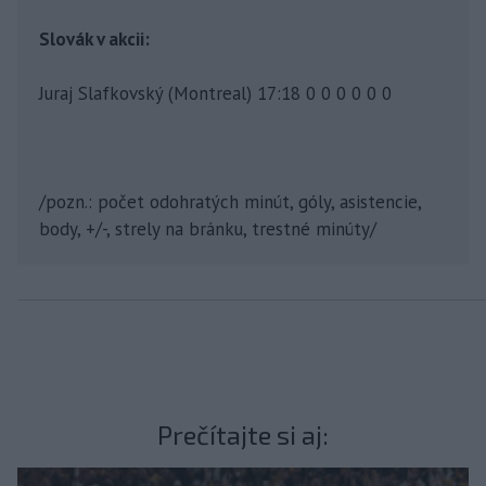
Slovák v akcii:
Juraj Slafkovský (Montreal) 17:18 0 0 0 0 0 0
/pozn.: počet odohratých minút, góly, asistencie,
body, +/-, strely na bránku, trestné minúty/
Prečítajte si aj: