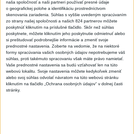
naša spoločnosť a naši partneri používať presné údaje
Montreal prehral tretí duel s Carolinou 2:3 po
o geografickej polohe a identifikáciu prostredníctvom
predĺžení
skenovania zariadenia. Súhlas s vyššie uvedeným spracúvaním
zo strany našej spoločnosti a našich 824 partnerov môžete
poskytnúť kliknutím na príslušné tlačidlo. Skôr než súhlas
poskytnete, môžete kliknutím jeho poskytnutie odmietnuť alebo
Zdieľaj na Facebooku
si preštudovať podrobnejšie informácie a zmeniť svoje
prednostné nastavenia.
Zoberte na vedomie, že na niektoré
formy spracúvania vašich osobných údajov nepotrebujeme váš
súhlas, proti takémuto spracovaniu však máte právo namietať.
Vaše prednostné nastavenia sa budú vzťahovať len na túto
webovú lokalitu. Svoje nastavenia môžete kedykoľvek zmeniť
alebo svoj súhlas odvolať návratom na túto webovú stránku
kliknutím na tlačidlo „Ochrana osobných údajov“ v dolnej časti
stránky.
Neprehliadnite
TEPLOTNÝ REKORD NA SLOVENSKU:
Padol v Kamenici nad Hronom
Filip Kuffa tvrdí, že eurokomisia mu