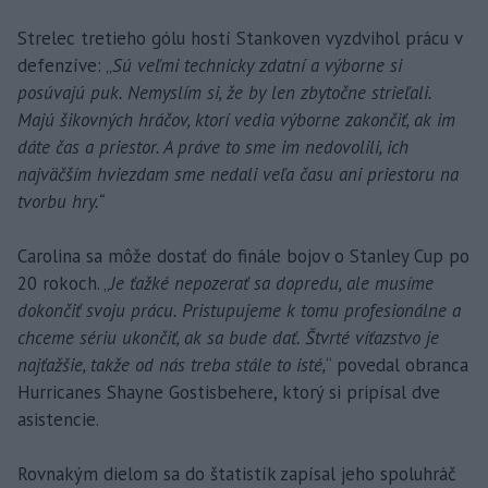
Strelec tretieho gólu hostí Stankoven vyzdvihol prácu v
defenzíve: „
Sú veľmi technicky zdatní a výborne si
posúvajú puk. Nemyslím si, že by len zbytočne strieľali.
Majú šikovných hráčov, ktorí vedia výborne zakončiť, ak im
dáte čas a priestor. A práve to sme im nedovolili, ich
najväčším hviezdam sme nedali veľa času ani priestoru na
tvorbu hry.“
Carolina sa môže dostať do finále bojov o Stanley Cup po
20 rokoch. „
Je ťažké nepozerať sa dopredu, ale musíme
dokončiť svoju prácu. Pristupujeme k tomu profesionálne a
chceme sériu ukončiť, ak sa bude dať. Štvrté víťazstvo je
najťažšie, takže od nás treba stále to isté,
“ povedal obranca
Hurricanes Shayne Gostisbehere, ktorý si pripísal dve
asistencie.
Rovnakým dielom sa do štatistík zapísal jeho spoluhráč