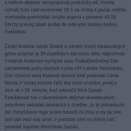
v treťom dejstve nevypracoval prakticky nič. Hostia
vyhrali túto časť suverénne 19:3 na strely a počas celého
stretnutia prestrieľali svojho súpera v pomere 43:18.
Štvrtý presný zásah pridal do odkrytej bránky Andrej
Svečnikov.
Český brankár Jakub Dobeš si okrem troch inkasovaných
gólov pripísal aj 39 úspešných zákrokov. Jeho náprotivok
Frederik Andersen vychytal nulu. Tridsaťšesťročný Dán
zaznamenal piaty shutout v play off v drese Hurricanes,
čím vytvoril nový klubový rekord, keď prekonal Cama
Warda. V tretej tretine čelil iba trom strelám, prvej z
nich až v 58. minúte, keď zakončil Nick Suzuki.
Fanúšikovia tak v záverečnom dejstve skandovaným
pokrikom nabádali domácich k streľbe. „
Je to jednoducho
tak. Fanúšikovia majú právo hovoriť, čo chcú, a my by sme
tiež radi mali viac striel. V podstate sme na jednej lodi,
“
povedal kapitán Montrealu Suzuki.