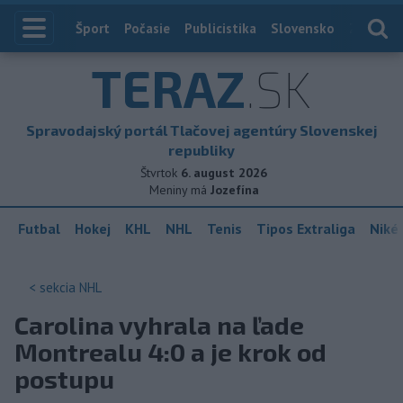
Index
Šport
Počasie
Publicistika
Slovensko
Zahranič
TERAZ
.SK
Spravodajský portál Tlačovej agentúry Slovenskej
republiky
Štvrtok
6. august 2026
Meniny má
Jozefína
Futbal
Hokej
KHL
NHL
Tenis
Tipos Extraliga
Niké 
< sekcia
NHL
Carolina vyhrala na ľade
Montrealu 4:0 a je krok od
postupu