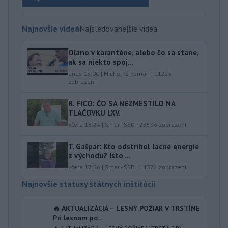
Najnovšie videá
Najsledovanejšie videá
Oľano v karanténe, alebo čo sa stane,
ak sa niekto spoj...
dnes 05:00
|
Michelko Roman
|
11225
zobrazení
R. FICO: ČO SA NEZMESTILO NA
TLAČOVKU LXV.
včera 18:24
|
Smer - SSD
|
23596
zobrazení
T. Gašpar: Kto odstrihol lacné energie
z východu? Isto ...
včera 17:56
|
Smer - SSD
|
14372
zobrazení
Najnovšie statusy štátnych inštitúcií
🔥 AKTUALIZÁCIA – LESNÝ POŽIAR V TRSTÍNE
Pri lesnom po...