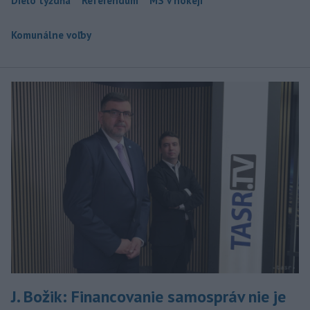
Dielo týždňa
Referendum
MS v hokeji
Komunálne voľby
J. Božik: Financovanie samospráv nie je