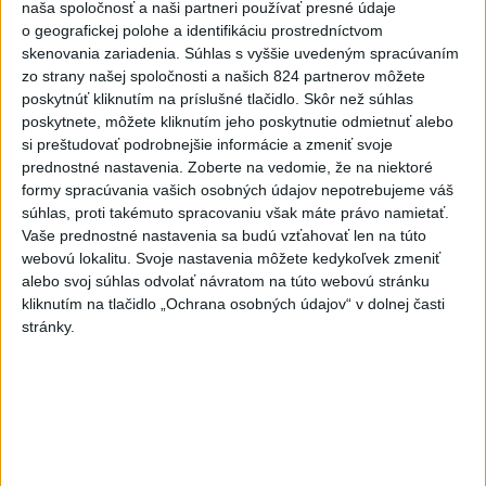
naša spoločnosť a naši partneri používať presné údaje
o geografickej polohe a identifikáciu prostredníctvom
skenovania zariadenia. Súhlas s vyššie uvedeným spracúvaním
zo strany našej spoločnosti a našich 824 partnerov môžete
poskytnúť kliknutím na príslušné tlačidlo. Skôr než súhlas
poskytnete, môžete kliknutím jeho poskytnutie odmietnuť alebo
si preštudovať podrobnejšie informácie a zmeniť svoje
Odborník: Rozlišovanie medzi
prednostné nastavenia.
Zoberte na vedomie, že na niektoré
formy spracúvania vašich osobných údajov nepotrebujeme váš
investíciami vás ochráni pred podvodmi
súhlas, proti takémuto spracovaniu však máte právo namietať.
Vaše prednostné nastavenia sa budú vzťahovať len na túto
Poukázal na to, že podvodníci prispôsobujú názvy produktov
webovú lokalitu. Svoje nastavenia môžete kedykoľvek zmeniť
aj príbehy tomu, čo práve priťahuje pozornosť.
alebo svoj súhlas odvolať návratom na túto webovú stránku
dnes 9:38
kliknutím na tlačidlo „Ochrana osobných údajov“ v dolnej časti
stránky.
Slovensko
Aktuálne je dočasne zatvorených 63
pôšt, všetky majú otvoriť do 30.9.
dnes 12:17