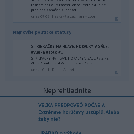
🔥 AKTUALIZÁCIA – LESNÝ POŽIAR V TRSTÍNE Pri
lesnom požiari v katastri obce Trstín aktuálne
prebieha dohášanie jednotli...
dnes 09:06
|
Hasičský a záchranný zbor
Najnovšie politické statusy
STRIEKAČKY NA HLAVE, HORALKY V SÁLE.
#vlajka #foto #...
STRIEKAČKY NA HLAVE, HORALKY V SÁLE. #vlajka
#foto #parlament #andrejdanko #sns
dnes 10:14
|
Danko Andrej
Neprehliadnite
VEĽKÁ PREDPOVEĎ POČASIA:
Extrémne horúčavy ustúpili. Alebo
žeby nie?
HRABKO o výhode