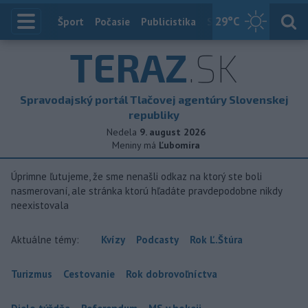
29
°C
Index
Šport
Počasie
Publicistika
Slovensko
Zahranič
TERAZ
.SK
Spravodajský portál Tlačovej agentúry Slovenskej
republiky
Nedela
9. august 2026
Meniny má
Ľubomíra
Úprimne ľutujeme, že sme nenašli odkaz na ktorý ste boli
nasmerovaní, ale stránka ktorú hľadáte pravdepodobne nikdy
neexistovala
Aktuálne témy:
Kvízy
Podcasty
Rok Ľ.Štúra
Turizmus
Cestovanie
Rok dobrovoľníctva