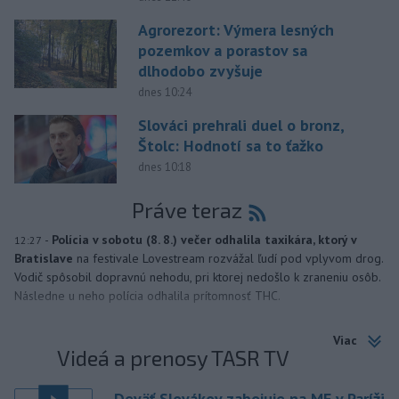
Agrorezort: Výmera lesných
pozemkov a porastov sa
dlhodobo zvyšuje
dnes 10:24
Slováci prehrali duel o bronz,
Štolc: Hodnotí sa to ťažko
dnes 10:18
Práve teraz
-
Polícia v sobotu (8. 8.) večer odhalila taxikára, ktorý v
12:27
Bratislave
na festivale Lovestream rozvážal ľudí pod vplyvom drog.
Vodič spôsobil dopravnú nehodu, pri ktorej nedošlo k zraneniu osôb.
Následne u neho polícia odhalila prítomnosť THC.
Viac
Videá a prenosy TASR TV
Deväť Slovákov zabojuje na ME v Paríži