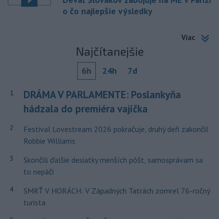
o čo najlepšie výsledky
Viac
Najčítanejšie
6h
24h
7d
DRÁMA V PARLAMENTE: Poslankyňa
1
hádzala do premiéra vajíčka
2
Festival Lovestream 2026 pokračuje, druhý deň zakončil
Robbie Williams
3
Skončili ďalšie desiatky menších pôšt, samosprávam sa
to nepáči
4
SMRŤ V HORÁCH: V Západných Tatrách zomrel 76-ročný
turista