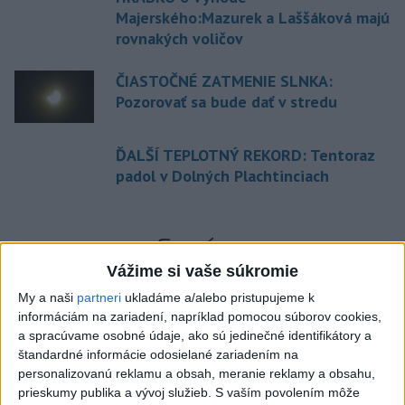
Majerského:Mazurek a Laššáková majú
rovnakých voličov
ČIASTOČNÉ ZATMENIE SLNKA:
Pozorovať sa bude dať v stredu
ĎALŠÍ TEPLOTNÝ REKORD: Tentoraz
padol v Dolných Plachtinciach
Správy
Vážime si vaše súkromie
My a naši
partneri
ukladáme a/alebo pristupujeme k
informáciám na zariadení, napríklad pomocou súborov cookies,
a spracúvame osobné údaje, ako sú jedinečné identifikátory a
štandardné informácie odosielané zariadením na
personalizovanú reklamu a obsah, meranie reklamy a obsahu,
prieskumy publika a vývoj služieb.
S vaším povolením môže