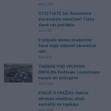
dnes 12:25
OTESTUJTE SA: Rozumiete
slovenským nárečiam? Tieto
slová vás potrápia
dnes 7:00
V prípade únosu študentky
Sone majú odznieť záverečné
reči
dnes 9:36
TAXIKÁR POD VPLYVOM
DROG:Na festivale Lovestream
narazil do policajtov
dnes 12:30
POKUS O VRAŽDU: Polícia
obvinila mladíkov, ktorí
zaútočili na taxikára
dnes 11:40