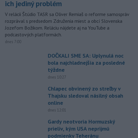
ich jediný problém
V relácii Štúdio TASR sa Oliver Remiaš o reforme samospráv
rozprával s predsedom Združenia miest a obcí Slovenska
Jozefom Božikom. Reláciu nájdete aj na YouTube a
podcastových platformách.
dnes 7:00
DOČKALI SME SA: Uplynulá noc
bola najchladnejšia za posledné
týždne
dnes 10:27
Chlapec obvinený zo streľby v
Thajsku sledoval násilný obsah
online
dnes 12:01
Gardy neotvoria Hormuzský
prieliv, kým USA neprijmú
podmienky Teheránu