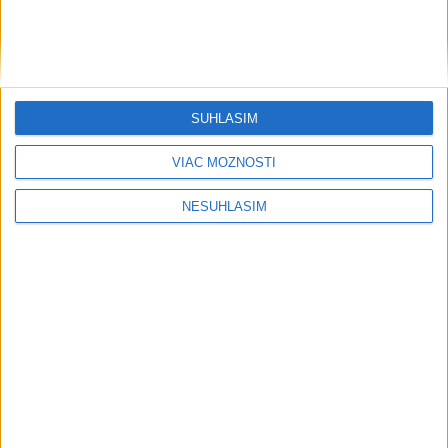
SÚHLASÍM
VIAC MOŽNOSTÍ
NESÚHLASÍM
....