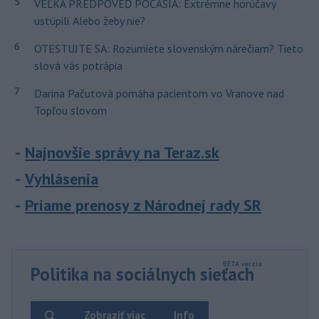
5
VEĽKÁ PREDPOVEĎ POČASIA: Extrémne horúčavy
ustúpili. Alebo žeby nie?
6
OTESTUJTE SA: Rozumiete slovenským nárečiam? Tieto
slová vás potrápia
7
Darina Pačutová pomáha pacientom vo Vranove nad
Topľou slovom
Najnovšie správy na Teraz.sk
Vyhlásenia
Priame prenosy z Národnej rady SR
Politika na sociálnych sieťach
Zobraziť viac
Info