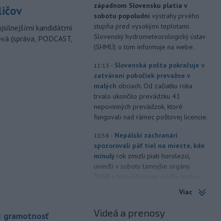
západnom Slovensku platia v
ličov
sobotu popoludní
výstrahy prvého
stupňa pred vysokými teplotami.
jsilnejšími kandidátmi
Slovenský hydrometeorologický ústav
ová (správa, PODCAST,
(SHMÚ) o tom informuje na webe.
-
Slovenská pošta pokračuje v
11:13
zatváraní pobočiek prevažne v
malých
obciach. Od začiatku roka
trvalo ukončilo prevádzku 41
nepovinných prevádzok, ktoré
fungovali nad rámec poštovej licencie.
-
Nepálski záchranári
10:58
spozorovali päť tiel na mieste, kde
minulý
rok zmizli piati horolezci,
uviedli v sobotu tamojšie orgány.
TASR o tom informuje podľa správy
agentúry Reuters.
Viac
-
Senát Spojených štátov v
10:47
Videá a prenosy
I gramotnosť
sobotu schválil Todda Blanchea