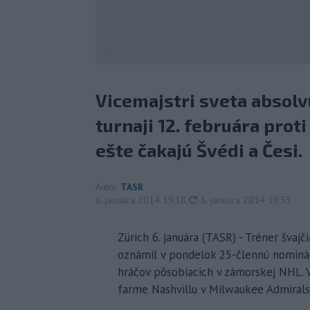
Vicemajstri sveta absol
turnaji 12. februára prot
ešte čakajú Švédi a Česi.
Autor
TASR
aktualizované
6. januára 2014 19:18
,
6. januára 2014 19:33
Zürich 6. januára (TASR) - Tréner šva
oznámil v pondelok 25-člennú nomináci
hráčov pôsobiacich v zámorskej NHL. V
farme Nashvillu v Milwaukee Admirals