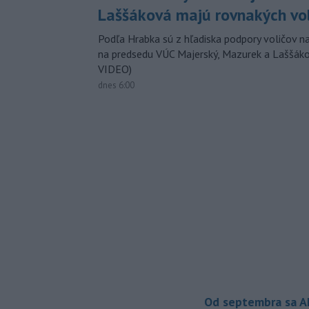
Laššáková majú rovnakých vo
Podľa Hrabka sú z hľadiska podpory voličov na
na predsedu VÚC Majerský, Mazurek a Laššák
VIDEO)
dnes 6:00
Od septembra sa A