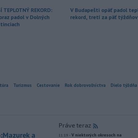
Í TEPLOTNÝ REKORD:
V Budapešti opäť padol tep
oraz padol v Dolných
rekord, tretí za päť týždňov
tinciach
túra
Turizmus
Cestovanie
Rok dobrovoľníctva
Dielo týždňa
Práve teraz
:Mazurek a
-
V niektorých okresoch na
11:19