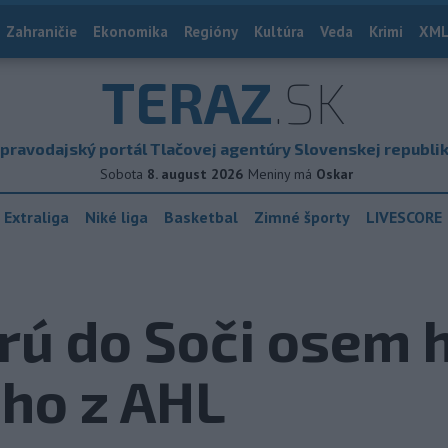
Zahraničie
Ekonomika
Regióny
Kultúra
Veda
Krimi
XML
TERAZ
.SK
pravodajský portál Tlačovej agentúry Slovenskej republi
Sobota
8. august 2026
Meniny má
Oskar
 Extraliga
Niké liga
Basketbal
Zimné športy
LIVESCORE
erú do Soči osem 
ého z AHL