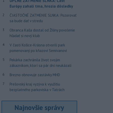
ÚPLNÉ ZATMENIE SLNKA: Časť
1
Európy zahalí tma, hrozia dôsledky
2
ČIASTOČNÉ ZATMENIE SLNKA: Pozorovať
sa bude dať v stredu
3
Obranca Kaša dostal od Žiliny povolenie
hľadať si nový klub
4
V časti Košice-Krásna otvorili park
pomenovaný po kňazovi Semivanovi
5
Pekárka zachránila život svojim
zákazníkom, ktorí sa pár dní neukázali
6
Brezno obnovuje zastávky MHD
7
Prešovský kraj vyzýva k využitiu
bezplatného parkoviska v Tatrách
Najnovšie správy