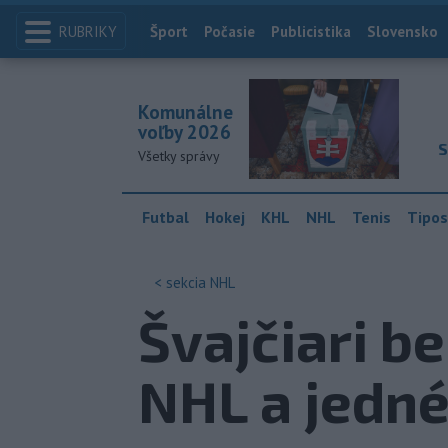
RUBRIKY
Index
Šport
Počasie
Publicistika
Slovensko
Komunálne
voľby 2026
S
Všetky správy
Futbal
Hokej
KHL
NHL
Tenis
Tipos
< sekcia
NHL
Švajčiari b
NHL a jedn