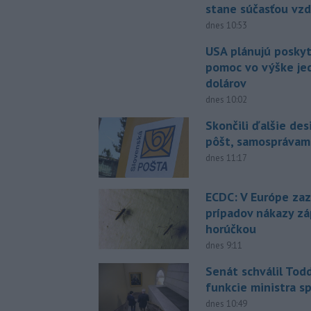
stane súčasťou vzd
dnes 10:53
USA plánujú posky
pomoc vo výške jed
dolárov
dnes 10:02
Skončili ďalšie de
pôšt, samosprávam
dnes 11:17
ECDC: V Európe za
prípadov nákazy z
horúčkou
dnes 9:11
Senát schválil Tod
funkcie ministra sp
dnes 10:49