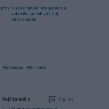
lotný
VIDEO: Umelá inteligencia a
robotika pomáhajú už aj
záchranárom
Referendum
MS v hokeji
Najčítanejšie
6h
24h
7d