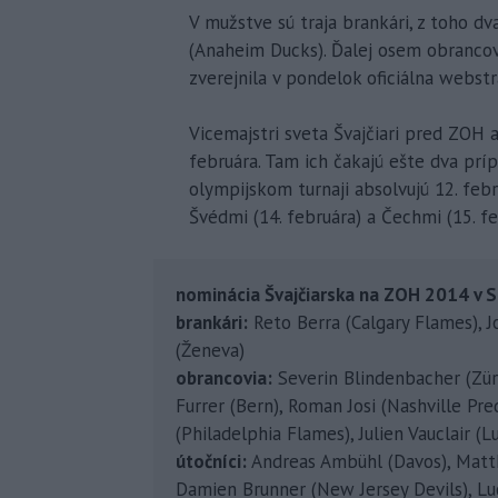
V mužstve sú traja brankári, z toho dv
(Anaheim Ducks). Ďalej osem obrancov
zverejnila v pondelok oficiálna webst
Vicemajstri sveta Švajčiari pred ZOH 
februára. Tam ich čakajú ešte dva pr
olympijskom turnaji absolvujú 12. febr
Švédmi (14. februára) a Čechmi (15. fe
nominácia Švajčiarska na ZOH 2014 v S
brankári:
Reto Berra (Calgary Flames), J
(Ženeva)
obrancovia:
Severin Blindenbacher (Züri
Furrer (Bern), Roman Josi (Nashville Pre
(Philadelphia Flames), Julien Vauclair 
útočníci:
Andreas Ambühl (Davos), Matt
Damien Brunner (New Jersey Devils), Luc