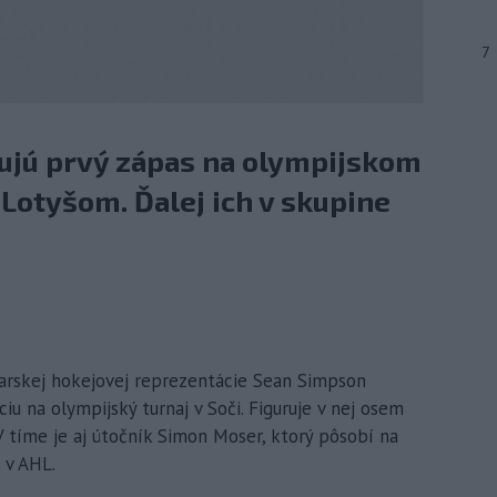
7
vujú prvý zápas na olympijskom
i Lotyšom. Ďalej ich v skupine
jčiarskej hokejovej reprezentácie Sean Simpson
u na olympijský turnaj v Soči. Figuruje v nej osem
 tíme je aj útočník Simon Moser, ktorý pôsobí na
 v AHL.