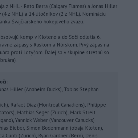
aja z NHL - Reto Berra (Calgary Flames) a Jonas Hiller
 (4 z NHL) a 14 útočníkov (2 z NHL). Nomináciu
ránka Švajčiarskeho hokejového zväzu.
absolvujú kemp v Klotene a do Soči odletia 6.
ípravné zápasy s Ruskom a Nórskom. Prvý zápas na
uára proti Lotyšom. Ďalej sa v skupine stretnú so
bruára).
oči:
onas Hiller (Anaheim Ducks), Tobias Stephan
ch), Rafael Diaz (Montreal Canadiens), Philippe
dators), Mathias Seger (Zürich), Mark Streit
(Lugano), Yannick Weber (Vancouver Canucks)
hias Bieber, Simon Bodenmann (obaja Kloten),
a Cunti (Zürich), Ryan Gardner (Bern), Denis