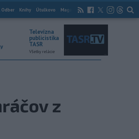
 Odber
Knihy
Útulkovo
Magazín
News Now
Archív
TASR
Televízna
publicistika
TASR
ky
Všetky relácie
hráčov z