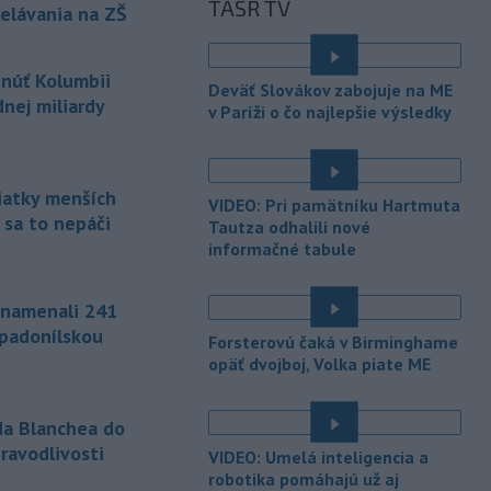
TASR TV
ako ministra
spravodlivosti. Blanche
elávania na ZŠ
bol poverený vedením tohto rezortu
od apríla, keď americký prezident
tnúť Kolumbii
Donald Trump odvolal z funkcie Pam
Deväť Slovákov zabojuje na ME
Bondiovú.
nej miliardy
v Paríži o čo najlepšie výsledky
-
Americké ministerstvo
10:00
zahraničných vecí v piatok
oznámilo, že vláda
prezidenta
siatky menších
VIDEO: Pri pamätníku Hartmuta
Donalda Trumpa plánuje Kolumbii
 sa to nepáči
Tautza odhalili nové
poskytnúť miliardu dolárov na pomoc
informačné tabule
v oblasti bezpečnosti.
-
Slovenským firmám naďalej
09:40
znamenali 241
chýbajú pracovníci s konkrétnymi
ápadonílskou
Forsterovú čaká v Birminghame
zručnosťami
pričom digitalizácia,
opäť dvojboj, Volka piate ME
automatizácia a AI menia obsah
tradičných pozícií a vytvárajú nové
profesie. Účinným riešením na
da Blanchea do
prepojenie potrieb trhu práce s
ravodlivosti
VIDEO: Umelá inteligencia a
pracovnou silou môže byť
robotika pomáhajú už aj
rekvalifikácia.