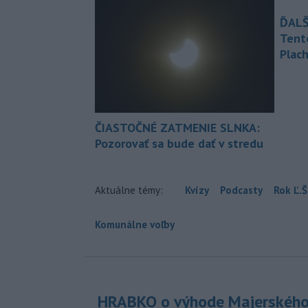
ĎALŠ
Tent
Plach
ČIASTOČNÉ ZATMENIE SLNKA:
Pozorovať sa bude dať v stredu
Aktuálne témy:
Kvízy
Podcasty
Rok Ľ.Š
Komunálne voľby
HRABKO o výhode Majerského