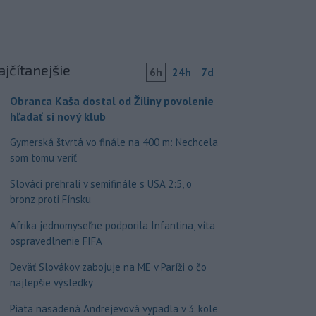
ajčítanejšie
6h
24h
7d
Obranca Kaša dostal od Žiliny povolenie
hľadať si nový klub
Gymerská štvrtá vo finále na 400 m: Nechcela
som tomu veriť
Slováci prehrali v semifinále s USA 2:5, o
bronz proti Fínsku
Afrika jednomyseľne podporila Infantina, víta
ospravedlnenie FIFA
Deväť Slovákov zabojuje na ME v Paríži o čo
najlepšie výsledky
Piata nasadená Andrejevová vypadla v 3. kole