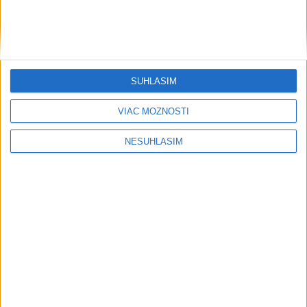
Šport
SÚHLASÍM
....
VIAC MOŽNOSTÍ
NESÚHLASÍM
....