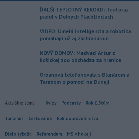
ĎALŠÍ TEPLOTNÝ REKORD: Tentoraz
padol v Dolných Plachtinciach
VIDEO: Umelá inteligencia a robotika
pomáhajú už aj záchranárom
NOVÝ DOMOV: Medveď Artur z
košickej zoo odchádza za hranice
Orbánová telefonovala s Blanárom a
Tarabom o pomoci na Dunaji
Aktuálne témy:
Kvízy
Podcasty
Rok Ľ.Štúra
Turizmus
Cestovanie
Rok dobrovoľníctva
Dielo týždňa
Referendum
MS v hokeji