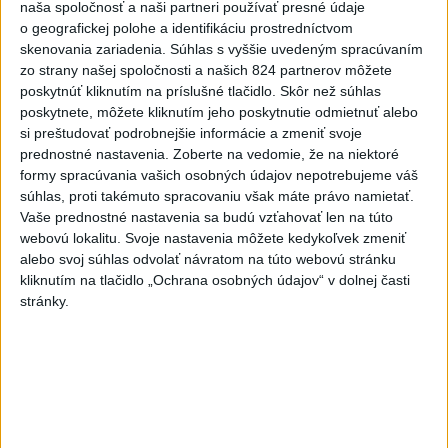
naša spoločnosť a naši partneri používať presné údaje
včera 19:15
o geografickej polohe a identifikáciu prostredníctvom
Twente deklasovalo DAC 6:0 v
skenovania zariadenia. Súhlas s vyššie uvedeným spracúvaním
zo strany našej spoločnosti a našich 824 partnerov môžete
prvom zápase 3. predkola
poskytnúť kliknutím na príslušné tlačidlo. Skôr než súhlas
včera 22:03
poskytnete, môžete kliknutím jeho poskytnutie odmietnuť alebo
Slovenskí hádzanári zdolali
si preštudovať podrobnejšie informácie a zmeniť svoje
prednostné nastavenia.
Zoberte na vedomie, že na niektoré
Taliansko 38:37
formy spracúvania vašich osobných údajov nepotrebujeme váš
aktualizované
včera 16:28
,
včera 19:55
súhlas, proti takémuto spracovaniu však máte právo namietať.
Práve teraz
Vaše prednostné nastavenia sa budú vzťahovať len na túto
webovú lokalitu. Svoje nastavenia môžete kedykoľvek zmeniť
-
Pri pobreží Ománu hrozí ekologická katastrofa pre únik
21:58
alebo svoj súhlas odvolať návratom na túto webovú stránku
čoraz
väčšieho množstva ropy z tankera, ktorý narazil na plytčinu v
kliknutím na tlačidlo „Ochrana osobných údajov“ v dolnej časti
blízkosti prírodnej rezervácie.
stránky.
Viac
Videá a prenosy TASR TV
Deväť Slovákov zabojuje na ME v Paríži
o čo najlepšie výsledky