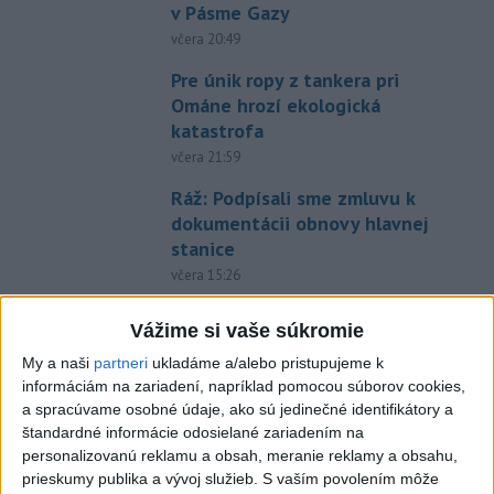
v Pásme Gazy
včera 20:49
Pre únik ropy z tankera pri
Ománe hrozí ekologická
katastrofa
včera 21:59
Ráž: Podpísali sme zmluvu k
dokumentácii obnovy hlavnej
stanice
včera 15:26
KDH žiada ministra vnútra o
Vážime si vaše súkromie
vysvetlenie nákupu
kamerových systémov
My a naši
partneri
ukladáme a/alebo pristupujeme k
informáciám na zariadení, napríklad pomocou súborov cookies,
včera 17:40
a spracúvame osobné údaje, ako sú jedinečné identifikátory a
V Budapešti opäť padol
štandardné informácie odosielané zariadením na
teplotný rekord, tretí za päť
personalizovanú reklamu a obsah, meranie reklamy a obsahu,
prieskumy publika a vývoj služieb.
S vaším povolením môže
týždňov