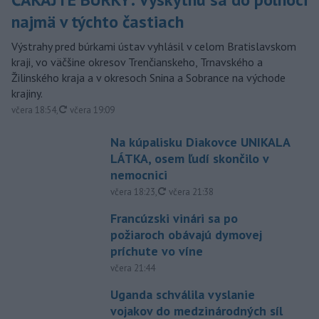
najmä v týchto častiach
Výstrahy pred búrkami ústav vyhlásil v celom Bratislavskom
kraji, vo väčšine okresov Trenčianskeho, Trnavského a
Žilinského kraja a v okresoch Snina a Sobrance na východe
krajiny.
aktualizované
včera 18:54
,
včera 19:09
Na kúpalisku Diakovce UNIKALA
LÁTKA, osem ľudí skončilo v
nemocnici
aktualizované
včera 18:23
,
včera 21:38
Francúzski vinári sa po
požiaroch obávajú dymovej
príchute vo víne
včera 21:44
Uganda schválila vyslanie
vojakov do medzinárodných síl