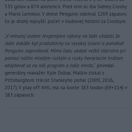
533 gólov a 874 asistencií. Pred ním sú iba Sidney Crosby
a Mario Lemieux. V drese Penguins odohral 1269 zápasov,
čo je druhý najvyšší počet v klubovej histórii za Crosbym.
„V minulej sezóne Jevgenijove výkony na ľade ukázali, že
stále dokáže byť produktívny na vysokej úrovni a pomáhať
Penguins napredovať. Mimo ľadu ukázal veľké líderstvo pri
pomoci našim mladým ruským a rusky hovoriacim hráčom
adaptovať sa na náš program a naše mesto,
“ povedal
generálny manažér Kyle Dubas. Malkin získal s
Pittsburghom trikrát Stanleyho pohár (2009, 2016,
2017). V play off NHL má na konte 183 bodov (69+114) v
183 zápasoch.