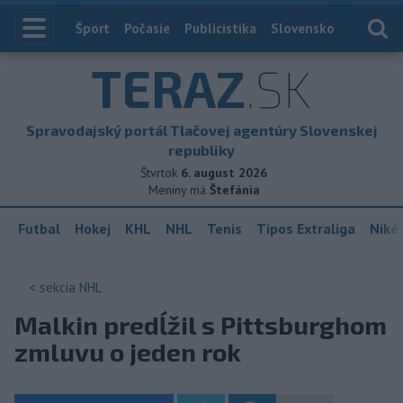
Index
Šport
Počasie
Publicistika
Slovensko
Zahranič
TERAZ
.SK
Spravodajský portál Tlačovej agentúry Slovenskej
republiky
Štvrtok
6. august 2026
Meniny má
Štefánia
Futbal
Hokej
KHL
NHL
Tenis
Tipos Extraliga
Niké 
< sekcia
NHL
Malkin predĺžil s Pittsburghom
zmluvu o jeden rok