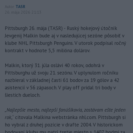
Autor
TASR
26. mája 2026 21:13
Pittsburgh 26. mája (TASR) - Ruský hokejový útočník
Jevgenij Malkin bude aj v nasledujúcej sezóne pôsobiť v
klube NHL Pittsburgh Penguins. V utorok podpísal ročný
kontrakt v hodnote 5,5 milióna dolárov.
Malkin, ktorý 31. júla oslávi 40 rokov, odohrá v
Pittsburghu už svoju 21. sezónu. V uplynulom ročníku
nazbieral v základnej časti 61 bodov za 19 gólov a 42
asistencií v 56 zápasoch. V play off pridal tri body v
šiestich dueloch.
„Najlepšie mesto, najlepší fanúšikovia, zostávam ešte jeden
rok
,“ citovala Malkina webstránka nhl.com. Pittsburgh si
ho vybral z druhej pozície v drafte 2004. V historickom
bodovaní klubu mu patrí tretie miesto s 1407 bodmi za