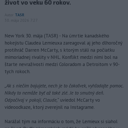
život vo veku 60 rokov.
Autor
TASR
30. mája 2026 7:27
New York 30. mája (TASR) - Na úmrtie kanadského
hokejistu Claudea Lemieuxa zareagoval aj jeho dlhoročný
protihráč Darren McCarty, s ktorým stáli na počiatku
mimoriadnej rivality v NHL. Konflikt medzi nimi bol na
štarte nevraživosti medzi Coloradom a Detroitom v 90-
tych rokoch.
„Ak s niečím bojujete, nech je to čokoľvek, vyhľadajte pomoc.
Nikdy to nemôže byť až také zlé. Je to smutný deň.
Odpočívaj v pokoji, Claude,“
uviedol McCarty vo
videoodkaze, ktorý zverejnil na Instagrame.
Narážal tým na informáciu o tom, že Lemieux si siahol