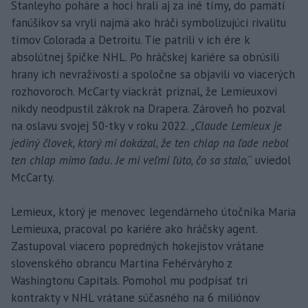
Stanleyho poháre a hoci hrali aj za iné tímy, do pamätí
fanúšikov sa vryli najmä ako hráči symbolizujúci rivalitu
tímov Colorada a Detroitu. Tie patrili v ich ére k
absolútnej špičke NHL. Po hráčskej kariére sa obrúsili
hrany ich nevraživosti a spoločne sa objavili vo viacerých
rozhovoroch. McCarty viackrát priznal, že Lemieuxovi
nikdy neodpustil zákrok na Drapera. Zároveň ho pozval
na oslavu svojej 50-tky v roku 2022.
„Claude Lemieux je
jediný človek, ktorý mi dokázal, že ten chlap na ľade nebol
ten chlap mimo ľadu. Je mi veľmi ľúto, čo sa stalo,
“ uviedol
McCarty.
Lemieux, ktorý je menovec legendárneho útočníka Maria
Lemieuxa, pracoval po kariére ako hráčsky agent.
Zastupoval viacero popredných hokejistov vrátane
slovenského obrancu Martina Fehérváryho z
Washingtonu Capitals. Pomohol mu podpísať tri
kontrakty v NHL vrátane súčasného na 6 miliónov