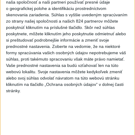
naša spoločnosť a naši partneri používať presné údaje
o geografickej polohe a identifikáciu prostredníctvom
skenovania zariadenia. Súhlas s vyššie uvedeným spracúvaním
zo strany našej spoločnosti a našich 824 partnerov môžete
poskytnúť kliknutím na príslušné tlačidlo. Skôr než súhlas
poskytnete, môžete kliknutím jeho poskytnutie odmietnuť alebo
si preštudovať podrobnejšie informácie a zmeniť svoje
prednostné nastavenia.
Zoberte na vedomie, že na niektoré
formy spracúvania vašich osobných údajov nepotrebujeme váš
súhlas, proti takémuto spracovaniu však máte právo namietať.
HORÚČAVY V UTOROK NEUSTÚPIA: Platí
Vaše prednostné nastavenia sa budú vzťahovať len na túto
webovú lokalitu. Svoje nastavenia môžete kedykoľvek zmeniť
prvý i druhý stupeň výstrah
alebo svoj súhlas odvolať návratom na túto webovú stránku
kliknutím na tlačidlo „Ochrana osobných údajov“ v dolnej časti
Výstraha druhého stupňa pre horúčavami je vydaná v okresoch
stránky.
Krupina, Lučenec, Poltár, Rimavská Sobota, Veľký Krtíš, Levice
a Nové Zámky. Teploty tu môžu dosiahnuť 35 stupňov Celzia.
dnes 18:41
Rezort vnútra nevyhovel páru
rovnakého pohlavia pri zápise
manželstva