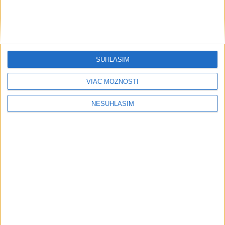
Na Námestí v L. Mikuláši vrátia umelecké dielo Tri grácie
TRAGICKÁ NEHODA: Tunel Branisko uzavreli, dopravu
odkláňajú
SÚHLASÍM
VIAC MOŽNOSTÍ
NESÚHLASÍM
Neprehliadnite
OTESTUJTE SA: Rozumiete
slovenským nárečiam? Tieto slová vás
potrápia
VEĽKÁ PREDPOVEĎ POČASIA:
Extrémne horúčavy ustúpili. Alebo
žeby nie?