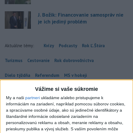
J. Božik: Financovanie samospráv nie
je ich jediný problém
Aktuálne témy:
Kvízy
Podcasty
Rok Ľ.Štúra
Turizmus
Cestovanie
Rok dobrovoľníctva
Dielo týždňa
Referendum
MS v hokeji
Vážime si vaše súkromie
Komunálne voľby
My a naši
partneri
ukladáme a/alebo pristupujeme k
informáciám na zariadení, napríklad pomocou súborov cookies,
a spracúvame osobné údaje, ako sú jedinečné identifikátory a
štandardné informácie odosielané zariadením na
personalizovanú reklamu a obsah, meranie reklamy a obsahu,
prieskumy publika a vývoj služieb.
S vaším povolením môže