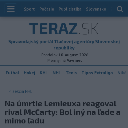
Index
Šport
Počasie
Publicistika
Slovensko
Zahranič
TERAZ
.SK
Spravodajský portál Tlačovej agentúry Slovenskej
republiky
Pondelok
10. august 2026
Meniny má
Vavrinec
Futbal
Hokej
KHL
NHL
Tenis
Tipos Extraliga
Niké 
< sekcia
NHL
Na úmrtie Lemieuxa reagoval
rival McCarty: Bol iný na ľade a
mimo ľadu