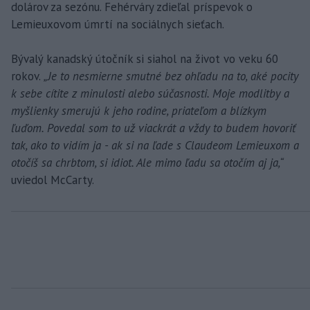
dolárov za sezónu. Fehérváry zdieľal príspevok o
Lemieuxovom úmrtí na sociálnych sieťach.
Bývalý kanadský útočník si siahol na život vo veku 60
rokov.
„Je to nesmierne smutné bez ohľadu na to, aké pocity
k sebe cítite z minulosti alebo súčasnosti. Moje modlitby a
myšlienky smerujú k jeho rodine, priateľom a blízkym
ľuďom. Povedal som to už viackrát a vždy to budem hovoriť
tak, ako to vidím ja - ak si na ľade s Claudeom Lemieuxom a
otočíš sa chrbtom, si idiot. Ale mimo ľadu sa otočím aj ja,“
uviedol McCarty.