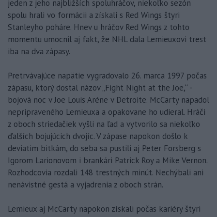
jeden z jeho najbližších spoluhráčov, niekoľko sezón
spolu hrali vo formácii a získali s Red Wings štyri
Stanleyho poháre. Hnev u hráčov Red Wings z tohto
momentu umocnil aj fakt, že NHL dala Lemieuxovi trest
iba na dva zápasy.
Pretrvávajúce napätie vygradovalo 26. marca 1997 počas
zápasu, ktorý dostal názov „Fight Night at the Joe,“ -
bojová noc v Joe Louis Aréne v Detroite. McCarty napadol
nepripraveného Lemieuxa a opakovane ho udieral. Hráči
z oboch striedačiek vyšli na ľad a vytvorilo sa niekoľko
ďalších bojujúcich dvojíc. V zápase napokon došlo k
deviatim bitkám, do seba sa pustili aj Peter Forsberg s
Igorom Larionovom i brankári Patrick Roy a Mike Vernon.
Rozhodcovia rozdali 148 trestných minút. Nechýbali ani
nenávistné gestá a vyjadrenia z oboch strán.
Lemieux aj McCarty napokon získali počas kariéry štyri