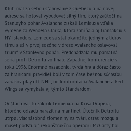
Klub mal za sebou sťahovanie z Quebecu a na novej
adrese sa hotoval vybudovať silný tím, ktorý zaútočí na
Stanleyho pohár. Avalanche získali Lemieuxa vďaka
výmene za Wendela Clarka, ktorá zahŕňala aj transakciu s
NY Islanders. Lemieux sa stal okamžite jedným z lídrov
tímu a už v prvej sezóne v drese Avalanche oslavoval
triumf v Stanleyho pohári. Predchádzala mu pamätná
séria proti Detroitu vo finále Západnej konferencie v
roku 1996. Enormné nasadenie, tvrdá hra a dôraz často
za hranicami pravidiel boli v tom čase bežnou súčasťou
zápasov play off NHL, no konfrontácia Avalanche a Red
Wings sa vymykala aj týmto štandardom.
Odštartoval to zákrok Lemieuxa na Krisa Drapera,
ktorého odzadu narazil na mantinel. Útočník Detroitu
utrpel viacnásobné zlomeniny na tvári, otras mozgu a
musel podstúpiť rekonštrukčnú operáciu. McCarty bol