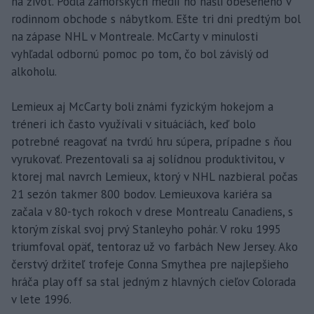
na život. Podľa zámorských médií ho našli obeseného v
rodinnom obchode s nábytkom. Ešte tri dni predtým bol
na zápase NHL v Montreale. McCarty v minulosti
vyhľadal odbornú pomoc po tom, čo bol závislý od
alkoholu.
Lemieux aj McCarty boli známi fyzickým hokejom a
tréneri ich často využívali v situáciách, keď bolo
potrebné reagovať na tvrdú hru súpera, prípadne s ňou
vyrukovať. Prezentovali sa aj solídnou produktivitou, v
ktorej mal navrch Lemieux, ktorý v NHL nazbieral počas
21 sezón takmer 800 bodov. Lemieuxova kariéra sa
začala v 80-tych rokoch v drese Montrealu Canadiens, s
ktorým získal svoj prvý Stanleyho pohár. V roku 1995
triumfoval opäť, tentoraz už vo farbách New Jersey. Ako
čerstvý držiteľ trofeje Conna Smythea pre najlepšieho
hráča play off sa stal jedným z hlavných cieľov Colorada
v lete 1996.