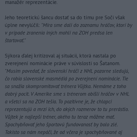
manažér reprezentácie.
Jeho teoretickú šancu dostať sa do tímu pre Soči však
úplne nevylúčil:
"Mira sme dali do zoznamu hráčov, ktorí by
v prípade zranenia iných mohli na ZOH predsa len
štartovať."
Sýkora ďalej kritizoval aj situácii, ktorá nastala po
zverejnení nominácie práve v súvislosti so Šatanom.
"Musím povedať, že slovenskí hráči z NHL pozorne sledujú,
čo robia slovenské masmédiá po zverejnení nominácie. Tie
sa snažia skompromitovať trénera Vůjtka. Nemáme z toho
dobrý pocit. V Amerike sme s trénerom obišli hráčov v NHL
a všetci sa na ZOH tešia. To pozitívne je, že chlapci
reprezentujú a mrzí ich, do akých rozmerov to tu prerástlo.
Vůjtek je najlepší tréner, akého tu teraz môžme mať.
Spochybňovať jeho športovú fundovanosť by bolo zlé.
Takisto sa nám nepáči, že od včera je spochybňované aj