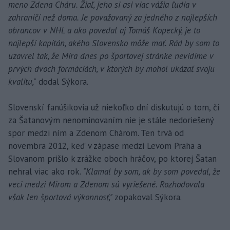
meno Zdena Cháru. Žiaľ, jeho si asi viac vážia ľudia v
zahraničí než doma. Je považovaný za jedného z najlepších
obrancov v NHL a ako povedal aj Tomáš Kopecký, je to
najlepší kapitán, akého Slovensko môže mať. Rád by som to
uzavrel tak, že Mira dnes po športovej stránke nevidíme v
prvých dvoch formáciách, v ktorých by mohol ukázať svoju
kvalitu,"
dodal Sýkora.
Slovenskí fanúšikovia už niekoľko dní diskutujú o tom, či
za Šatanovým nenominovaním nie je stále nedoriešený
spor medzi ním a Zdenom Chárom. Ten trvá od
novembra 2012, keď v zápase medzi Levom Praha a
Slovanom prišlo k zrážke oboch hráčov, po ktorej Šatan
nehral viac ako rok.
"Klamal by som, ak by som povedal, že
veci medzi Mirom a Zdenom sú vyriešené. Rozhodovala
však len športová výkonnosť,"
zopakoval Sýkora.