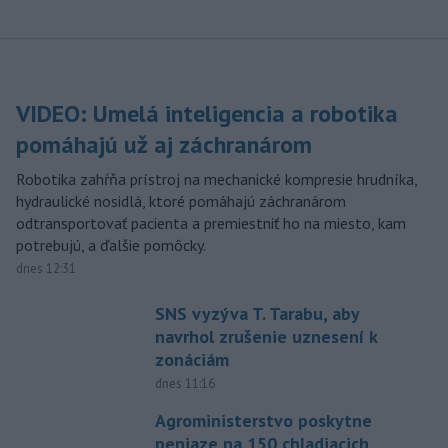
VIDEO: Umelá inteligencia a robotika
pomáhajú už aj záchranárom
Robotika zahŕňa prístroj na mechanické kompresie hrudníka,
hydraulické nosidlá, ktoré pomáhajú záchranárom
odtransportovať pacienta a premiestniť ho na miesto, kam
potrebujú, a ďalšie pomôcky.
dnes 12:31
SNS vyzýva T. Tarabu, aby
navrhol zrušenie uznesení k
zonáciám
dnes 11:16
Agroministerstvo poskytne
peniaze na 150 chladiacich