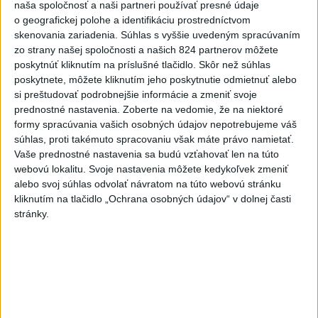
naša spoločnosť a naši partneri používať presné údaje
aktualizované
dnes 12:14
,
dnes 12:52
o geografickej polohe a identifikáciu prostredníctvom
skenovania zariadenia. Súhlas s vyššie uvedeným spracúvaním
Západný Balkán sužujú
zo strany našej spoločnosti a našich 824 partnerov môžete
rozsiahle požiare, teploty
poskytnúť kliknutím na príslušné tlačidlo. Skôr než súhlas
stúpli na 40 stupňov
poskytnete, môžete kliknutím jeho poskytnutie odmietnuť alebo
dnes 13:00
si preštudovať podrobnejšie informácie a zmeniť svoje
prednostné nastavenia.
Zoberte na vedomie, že na niektoré
Vozinha dostal veľkolepú
formy spracúvania vašich osobných údajov nepotrebujeme váš
prezentáciu, dres mu priniesol
súhlas, proti takémuto spracovaniu však máte právo namietať.
parašutista
Vaše prednostné nastavenia sa budú vzťahovať len na túto
dnes 11:40
webovú lokalitu. Svoje nastavenia môžete kedykoľvek zmeniť
alebo svoj súhlas odvolať návratom na túto webovú stránku
Deväť Slovákov zabojuje na ME
kliknutím na tlačidlo „Ochrana osobných údajov“ v dolnej časti
v Paríži o čo najlepšie výsledky
stránky.
dnes 13:05
Práve teraz
-
Podpredsedníčka vykonávajúca funkciu predsedu
13:41
maďarského
Národného zhromaždenia Anikó Hallerová Nagyová vo
štvrtok oznámila, že v súlade s návrhom poslaneckého klubu vládnej