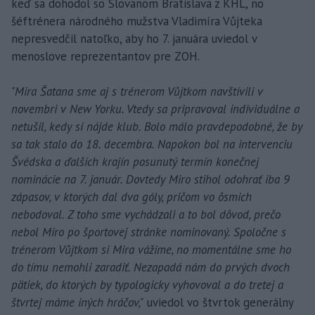
keď sa dohodol so Slovanom Bratislava z KHL, no
šéftrénera národného mužstva Vladimíra Vůjteka
nepresvedčil natoľko, aby ho 7. januára uviedol v
menoslove reprezentantov pre ZOH.
"Mira Šatana sme aj s trénerom Vůjtkom navštívili v
novembri v New Yorku. Vtedy sa pripravoval individuálne a
netušil, kedy si nájde klub. Bolo málo pravdepodobné, že by
sa tak stalo do 18. decembra. Napokon bol na intervenciu
Švédska a ďalších krajín posunutý termín konečnej
nominácie na 7. január. Dovtedy Miro stihol odohrať iba 9
zápasov, v ktorých dal dva góly, pričom vo ôsmich
nebodoval. Z toho sme vychádzali a to bol dôvod, prečo
nebol Miro po športovej stránke nominovaný. Spoločne s
trénerom Vůjtkom si Mira vážime, no momentálne sme ho
do tímu nemohli zaradiť. Nezapadá nám do prvých dvoch
pätiek, do ktorých by typologicky vyhovoval a do tretej a
štvrtej máme iných hráčov,"
uviedol vo štvrtok generálny