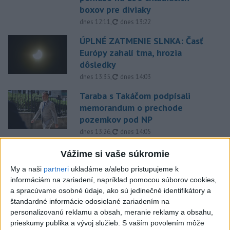
boxov pre diviaky
aktualizované
dnes 12:11
,
dnes 13:22
ÚPLNÉ ZATMENIE SLNKA: Časť
Európy zahalí tma, hrozia
dôsledky
aktualizované
dnes 13:35
,
dnes 14:03
Taraba s Takáčom podpísali
memorandum o prechode
pozemkov pod NP
aktualizované
dnes 13:26
,
dnes 14:05
Maďarský parlament bude voliť
Vážime si vaše súkromie
prezidenta republiky budúci
My a naši
partneri
ukladáme a/alebo pristupujeme k
utorok
informáciám na zariadení, napríklad pomocou súborov cookies,
aktualizované
dnes 13:43
,
dnes 13:59
a spracúvame osobné údaje, ako sú jedinečné identifikátory a
štandardné informácie odosielané zariadením na
Afganec, ktorý v Mníchove
personalizovanú reklamu a obsah, meranie reklamy a obsahu,
vrazil autom do davu, dostal
prieskumy publika a vývoj služieb.
S vaším povolením môže
TREST