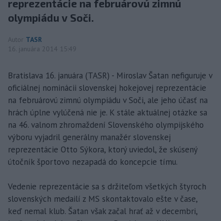
reprezentácie na februárovú zimnú
olympiádu v Soči.
Autor
TASR
16. januára 2014 15:49
Bratislava 16. januára (TASR) - Miroslav Šatan nefiguruje v
oficiálnej nominácii slovenskej hokejovej reprezentácie
na februárovú zimnú olympiádu v Soči, ale jeho účasť na
hrách úplne vylúčená nie je. K stále aktuálnej otázke sa
na 46. valnom zhromaždení Slovenského olympijského
výboru vyjadril generálny manažér slovenskej
reprezentácie Otto Sýkora, ktorý uviedol, že skúsený
útočník športovo nezapadá do koncepcie tímu.
Vedenie reprezentácie sa s držiteľom všetkých štyroch
slovenských medailí z MS skontaktovalo ešte v čase,
keď nemal klub. Šatan však začal hrať až v decembri,