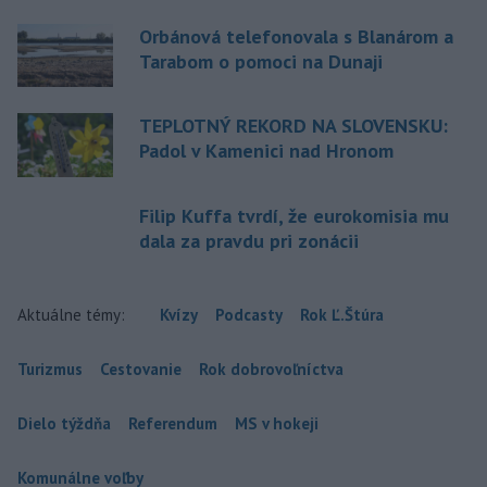
Orbánová telefonovala s Blanárom a
Tarabom o pomoci na Dunaji
TEPLOTNÝ REKORD NA SLOVENSKU:
Padol v Kamenici nad Hronom
Filip Kuffa tvrdí, že eurokomisia mu
dala za pravdu pri zonácii
Aktuálne témy:
Kvízy
Podcasty
Rok Ľ.Štúra
Turizmus
Cestovanie
Rok dobrovoľníctva
Dielo týždňa
Referendum
MS v hokeji
Komunálne voľby