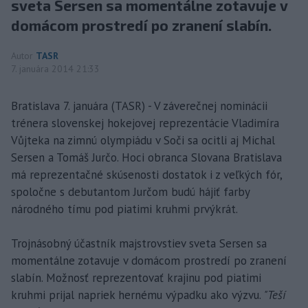
sveta Sersen sa momentálne zotavuje v
domácom prostredí po zranení slabín.
Autor
TASR
7. januára 2014 21:33
Bratislava 7. januára (TASR) - V záverečnej nominácii
trénera slovenskej hokejovej reprezentácie Vladimíra
Vůjteka na zimnú olympiádu v Soči sa ocitli aj Michal
Sersen a Tomáš Jurčo. Hoci obranca Slovana Bratislava
má reprezentačné skúsenosti dostatok i z veľkých fór,
spoločne s debutantom Jurčom budú hájiť farby
národného tímu pod piatimi kruhmi prvýkrát.
Trojnásobný účastník majstrovstiev sveta Sersen sa
momentálne zotavuje v domácom prostredí po zranení
slabín. Možnosť reprezentovať krajinu pod piatimi
kruhmi prijal napriek hernému výpadku ako výzvu.
"Teší