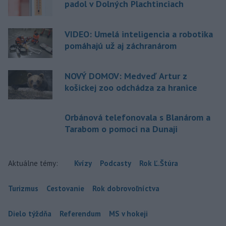
padol v Dolných Plachtinciach
VIDEO: Umelá inteligencia a robotika
pomáhajú už aj záchranárom
NOVÝ DOMOV: Medveď Artur z
košickej zoo odchádza za hranice
Orbánová telefonovala s Blanárom a
Tarabom o pomoci na Dunaji
Aktuálne témy:
Kvízy
Podcasty
Rok Ľ.Štúra
Turizmus
Cestovanie
Rok dobrovoľníctva
Dielo týždňa
Referendum
MS v hokeji