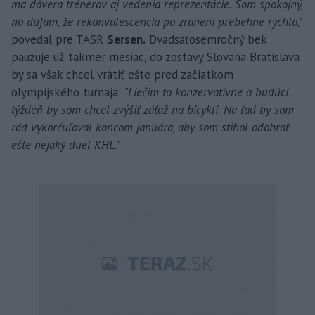
ma dôvera trénerov aj vedenia reprezentácie. Som spokojný,
no dúfam, že rekonvalescencia po zranení prebehne rýchlo,"
povedal pre TASR
Sersen.
Dvadsaťosemročný bek
pauzuje už takmer mesiac, do zostavy Slovana Bratislava
by sa však chcel vrátiť ešte pred začiatkom
olympijského turnaja:
"Liečim to konzervatívne a budúci
týždeň by som chcel zvýšiť záťaž na bicykli. Na ľad by som
rád vykorčuľoval koncom januára, aby som stihol odohrať
ešte nejaký duel KHL."