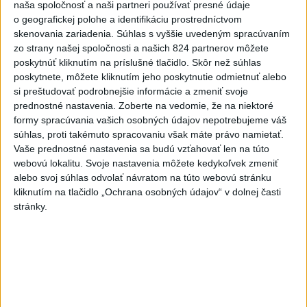
Štefánia je dôvtipná
naša spoločnosť a naši partneri používať presné údaje
o geografickej polohe a identifikáciu prostredníctvom
dnes 5:43
skenovania zariadenia. Súhlas s vyššie uvedeným spracúvaním
zo strany našej spoločnosti a našich 824 partnerov môžete
poskytnúť kliknutím na príslušné tlačidlo. Skôr než súhlas
Afrika jednomyseľne podporila
poskytnete, môžete kliknutím jeho poskytnutie odmietnuť alebo
Infantina, víta ospravedlnenie
si preštudovať podrobnejšie informácie a zmeniť svoje
FIFA
prednostné nastavenia.
Zoberte na vedomie, že na niektoré
dnes 6:18
formy spracúvania vašich osobných údajov nepotrebujeme váš
súhlas, proti takémuto spracovaniu však máte právo namietať.
Twente deklasovalo DAC 6:0 v
Vaše prednostné nastavenia sa budú vzťahovať len na túto
prvom zápase 3. predkola
webovú lokalitu. Svoje nastavenia môžete kedykoľvek zmeniť
aktualizované
včera 22:03
,
dnes 6:00
alebo svoj súhlas odvolať návratom na túto webovú stránku
kliknutím na tlačidlo „Ochrana osobných údajov“ v dolnej časti
Práve teraz
stránky.
-
Talianska polícia oznámila, že rozbila sieť prevádzačov,
06:02
ktorí z Alžírska dopravovali migrantov na ostrov Sardínia. Pri raziách
zatkla osem ľudí, informuje TASR podľa správy agentúry AFP.
Viac
Videá a prenosy TASR TV