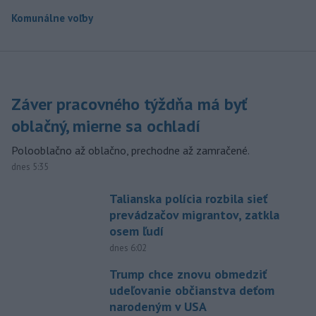
Komunálne voľby
Záver pracovného týždňa má byť
oblačný, mierne sa ochladí
Polooblačno až oblačno, prechodne až zamračené.
dnes 5:35
Talianska polícia rozbila sieť
prevádzačov migrantov, zatkla
osem ľudí
dnes 6:02
Trump chce znovu obmedziť
udeľovanie občianstva deťom
narodeným v USA