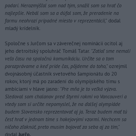
podarí. Nerozmýšľal som nad tým, snažil som sa hrať čo
najlepšie. Nebál som sa a dúfal som, že preradenie na
farmu neohrozí prípadné miesto v reprezentácii,"
dodal
mladý krídelník.
Spoločne s Jurčom sa v záverečnej nominácii ocitol aj
jeho detroitský spoluhráč Tomáš Tatar.
"Zatiaľ sme nemali
veľa času na spoločnú komunikáciu. Určite sa o tom
porozprávame a keď príde čas, pôjdeme do toho,"
ozrejmil
dvojnásobný účastník svetového šampionátu do 20
rokov, ktorý má po zaradení do olympijského tímu s
ambíciami v hlave jasno:
"Pre mňa je to veľká výzva.
Sledoval som chalanov pred štyrmi rokmi vo Vancouveri a
vtedy som si určite nepomyslel, že na ďalšej olympiáde
budem Slovensko reprezentovať aj ja. Teraz budem mať tú
česť hrať v jednom tíme s hokejovými vzormi. Nechcem sa
ničoho zľaknúť, preto musím bojovať za seba aj za tím,"
dodal
Jurčo.