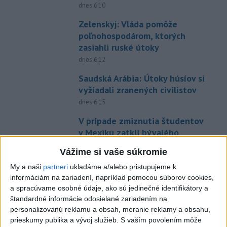
dnes 6:10
Zelenskyj: Vláda pomôže
poľnohospodárom, ktorých
zasiahli ruské útoky
dnes 6:12
Saudská Arábia: Útoky húsíov si
vyžiadali zranených civilistov
dnes 6:15
V prípade zmiznutia študentov
v Mexiku zatkli bývalého
guvernéra
Vážime si vaše súkromie
dnes 6:22
My a naši
partneri
ukladáme a/alebo pristupujeme k
Pred 150 rokmi sa narodila
informáciám na zariadení, napríklad pomocou súborov cookies,
Mata Hari, popravená ako
a spracúvame osobné údaje, ako sú jedinečné identifikátory a
špiónka
štandardné informácie odosielané zariadením na
personalizovanú reklamu a obsah, meranie reklamy a obsahu,
dnes 5:46
prieskumy publika a vývoj služieb.
S vaším povolením môže