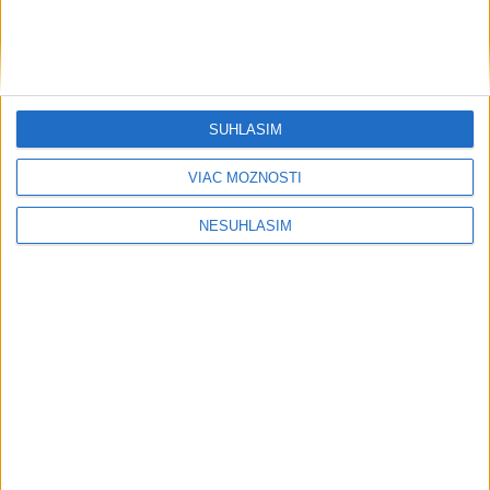
Podvodníci majú novú stratégiu,
nenechajte sa nachytať
SÚHLASÍM
Šport
VIAC MOŽNOSTÍ
NESÚHLASÍM
....
....