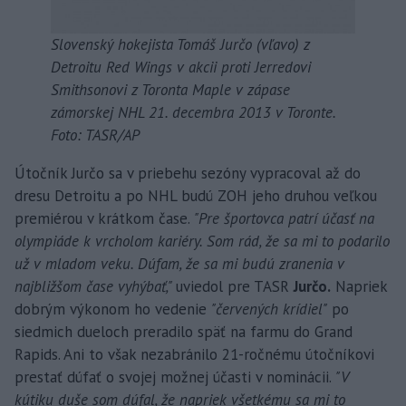
Slovenský hokejista Tomáš Jurčo (vľavo) z
Detroitu Red Wings v akcii proti Jerredovi
Smithsonovi z Toronta Maple v zápase
zámorskej NHL 21. decembra 2013 v Toronte.
Foto: TASR/AP
Útočník Jurčo sa v priebehu sezóny vypracoval až do
dresu Detroitu a po NHL budú ZOH jeho druhou veľkou
premiérou v krátkom čase.
"Pre športovca patrí účasť na
olympiáde k vrcholom kariéry. Som rád, že sa mi to podarilo
už v mladom veku. Dúfam, že sa mi budú zranenia v
najbližšom čase vyhýbať,"
uviedol pre TASR
Jurčo.
Napriek
dobrým výkonom ho vedenie
"červených krídiel"
po
siedmich dueloch preradilo späť na farmu do Grand
Rapids. Ani to však nezabránilo 21-ročnému útočníkovi
prestať dúfať o svojej možnej účasti v nominácii.
"V
kútiku duše som dúfal, že napriek všetkému sa mi to