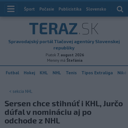
Index
Šport
Počasie
Publicistika
Slovensko
Zahranič
TERAZ
.SK
Spravodajský portál Tlačovej agentúry Slovenskej
republiky
Piatok
7. august 2026
Meniny má
Štefánia
Futbal
Hokej
KHL
NHL
Tenis
Tipos Extraliga
Niké 
< sekcia
NHL
Sersen chce stihnúť i KHL, Jurčo
dúfal v nomináciu aj po
odchode z NHL