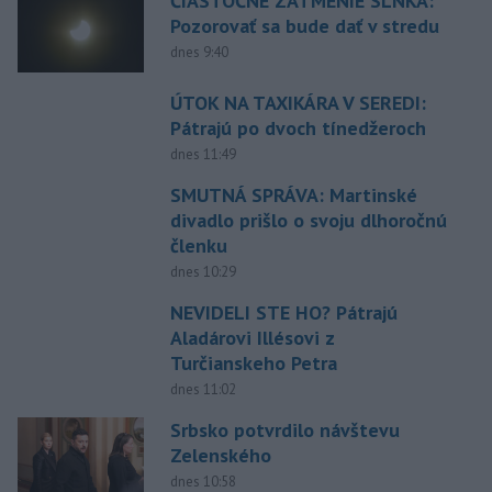
ČIASTOČNÉ ZATMENIE SLNKA:
Pozorovať sa bude dať v stredu
dnes 9:40
ÚTOK NA TAXIKÁRA V SEREDI:
Pátrajú po dvoch tínedžeroch
dnes 11:49
SMUTNÁ SPRÁVA: Martinské
divadlo prišlo o svoju dlhoročnú
členku
dnes 10:29
NEVIDELI STE HO? Pátrajú
Aladárovi Illésovi z
Turčianskeho Petra
dnes 11:02
Srbsko potvrdilo návštevu
Zelenského
dnes 10:58