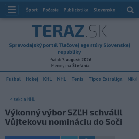
Index
Šport
Počasie
Publicistika
Slovensko
Zahranič
TERAZ
.SK
Spravodajský portál Tlačovej agentúry Slovenskej
republiky
Piatok
7. august 2026
Meniny má
Štefánia
Futbal
Hokej
KHL
NHL
Tenis
Tipos Extraliga
Niké 
< sekcia
NHL
Výkonný výbor SZĽH schválil
Vůjtekovu nomináciu do Soči