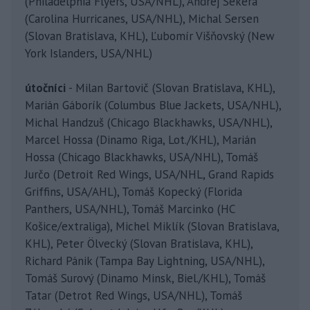
(Philadelphia Flyers, USA/NHL), Andrej Sekera
(Carolina Hurricanes, USA/NHL), Michal Sersen
(Slovan Bratislava, KHL), Ľubomír Višňovský (New
York Islanders, USA/NHL)
útočníci
- Milan Bartovič (Slovan Bratislava, KHL),
Marián Gáborík (Columbus Blue Jackets, USA/NHL),
Michal Handzuš (Chicago Blackhawks, USA/NHL),
Marcel Hossa (Dinamo Riga, Lot./KHL), Marián
Hossa (Chicago Blackhawks, USA/NHL), Tomáš
Jurčo (Detroit Red Wings, USA/NHL, Grand Rapids
Griffins, USA/AHL), Tomáš Kopecký (Florida
Panthers, USA/NHL), Tomáš Marcinko (HC
Košice/extraliga), Michel Miklík (Slovan Bratislava,
KHL), Peter Ölvecký (Slovan Bratislava, KHL),
Richard Pánik (Tampa Bay Lightning, USA/NHL),
Tomáš Surový (Dinamo Minsk, Biel./KHL), Tomáš
Tatar (Detrot Red Wings, USA/NHL), Tomáš