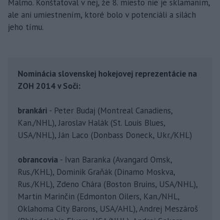
Malmö. Konštatoval v nej, že 8. miesto nie je sklamaním,
ale ani umiestnením, ktoré bolo v potenciáli a silách
jeho tímu.
Nominácia slovenskej hokejovej reprezentácie na
ZOH 2014 v Soči:
brankári
- Peter Budaj (Montreal Canadiens,
Kan./NHL), Jaroslav Halák (St. Louis Blues,
USA/NHL), Ján Laco (Donbass Doneck, Ukr./KHL)
obrancovia
- Ivan Baranka (Avangard Omsk,
Rus./KHL), Dominik Graňák (Dinamo Moskva,
Rus./KHL), Zdeno Chára (Boston Bruins, USA/NHL),
Martin Marinčin (Edmonton Oilers, Kan./NHL,
Oklahoma City Barons, USA/AHL), Andrej Meszároš