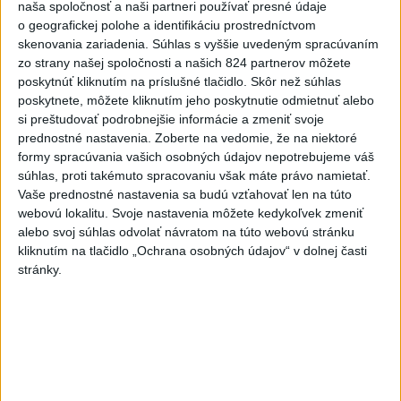
naša spoločnosť a naši partneri používať presné údaje
o geografickej polohe a identifikáciu prostredníctvom
Deväť Slovákov zabojuje na ME v Paríži
skenovania zariadenia. Súhlas s vyššie uvedeným spracúvaním
o čo najlepšie výsledky
zo strany našej spoločnosti a našich 824 partnerov môžete
poskytnúť kliknutím na príslušné tlačidlo. Skôr než súhlas
Viac
poskytnete, môžete kliknutím jeho poskytnutie odmietnuť alebo
Najčítanejšie
si preštudovať podrobnejšie informácie a zmeniť svoje
prednostné nastavenia.
Zoberte na vedomie, že na niektoré
6h
24h
7d
formy spracúvania vašich osobných údajov nepotrebujeme váš
súhlas, proti takémuto spracovaniu však máte právo namietať.
Vaše prednostné nastavenia sa budú vzťahovať len na túto
Po streľbe v škole neďaleko Bangkoku
1
webovú lokalitu. Svoje nastavenia môžete kedykoľvek zmeniť
hlásia štyroch mŕtvych
alebo svoj súhlas odvolať návratom na túto webovú stránku
kliknutím na tlačidlo „Ochrana osobných údajov“ v dolnej časti
2
Kruhová križovatka v Poprade v smere z Hozelca bude
stránky.
hotová budúci rok
3
ÚPLNÉ ZATMENIE SLNKA: Časť Európy zahalí tma,
hrozia dôsledky
4
Prešovský kraj vyzýva k využitiu bezplatného parkoviska v
Tatrách