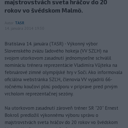
majstrovstvách sveta hráčov do 20
rokov vo švédskom Malmö.
Autor
TASR
14. januára 2014 19:30
Bratislava 14. januára (TASR) - Výkonný výbor
Slovenského zväzu ľadového hokeja (VV SZĽH) na
svojom utorkovom zasadnutí jednomyseľne schválil
nomináciu trénera reprezentácie Vladimíra Vůjteka na
februárové zimné olympijské hry v Soči. Ako informovala
oficiálna webstránka SZĽH, členovia VV vyjadrili 66-
ročnému koučovi plnú podporu v príprave pred prvým
vrcholom reprezentačnej sezóny.
Na utorkovom zasadnutí zároveň tréner SR "20" Ernest
Bokroš predložil výkonnému výboru správu o
majstrovstvách sveta hráčov do 20 rokov vo švédskom