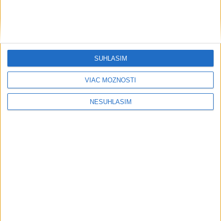
SÚHLASÍM
VIAC MOŽNOSTÍ
NESÚHLASÍM
....