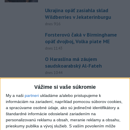
Ukrajina opäť zasiahla sklad
Wildberries v Jekaterinburgu
dnes 9:16
Forsterovú čaká v Birminghame
opäť dvojboj, Volka piate ME
dnes 11:43
O Haraslína má záujem
saudskoarabský Al-Fateh
dnes 10:44
Práve teraz
Vážime si vaše súkromie
-
Násilie páchané pre rasovú nenávisť alebo pre príslušnosť
12:31
My a naši
partneri
ukladáme a/alebo pristupujeme k
k
inému národu treba odsúdiť v zárodku. Na sociálnej sieti to v reakcii
informáciám na zariadení, napríklad pomocou súborov cookies,
na útok cudzincov v Nitre uviedol prezident SR Peter Pellegrini.
a spracúvame osobné údaje, ako sú jedinečné identifikátory a
štandardné informácie odosielané zariadením na
personalizovanú reklamu a obsah, meranie reklamy a obsahu,
Viac
Videá a prenosy TASR TV
prieskumy publika a vývoj služieb.
S vaším povolením môže