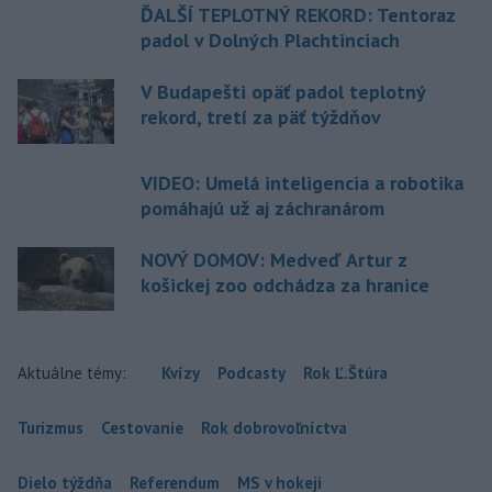
ĎALŠÍ TEPLOTNÝ REKORD: Tentoraz
padol v Dolných Plachtinciach
V Budapešti opäť padol teplotný
rekord, tretí za päť týždňov
VIDEO: Umelá inteligencia a robotika
pomáhajú už aj záchranárom
NOVÝ DOMOV: Medveď Artur z
košickej zoo odchádza za hranice
Aktuálne témy:
Kvízy
Podcasty
Rok Ľ.Štúra
Turizmus
Cestovanie
Rok dobrovoľníctva
Dielo týždňa
Referendum
MS v hokeji