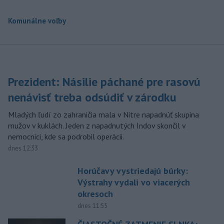
Komunálne voľby
Prezident: Násilie páchané pre rasovú
nenávisť treba odsúdiť v zárodku
Mladých ľudí zo zahraničia mala v Nitre napadnúť skupina
mužov v kuklách. Jeden z napadnutých Indov skončil v
nemocnici, kde sa podrobil operácii.
dnes 12:33
Horúčavy vystriedajú búrky:
Výstrahy vydali vo viacerých
okresoch
dnes 11:55