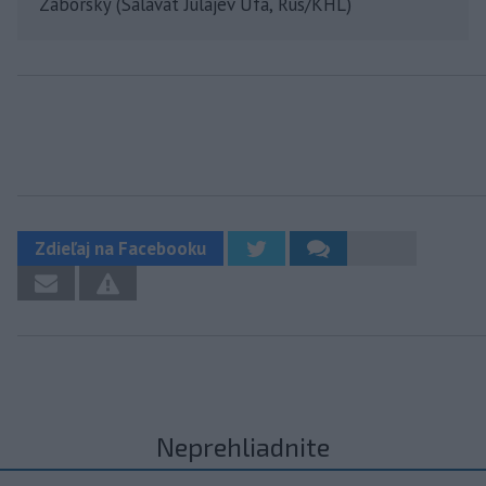
Záborský (Salavat Julajev Ufa, Rus/KHL)
Zdieľaj na Facebooku
Neprehliadnite