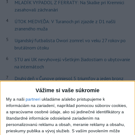
3
MLADÍK VYPADOL Z FERRATY: Na Skalke pri Kremnici
zasahovali záchranári
4
ÚTOK MEDVEĎA: V Turanoch pri zjazde z D1 našli
zraneného muža
5
Ugandský futbalista Owori zomrel vo veku 27 rokov po
brutálnom útoku
6
STU ani UK nevyhovejú všetkým žiadostiam o ubytovanie
na internátoch
7
Druhý deň v Čunove priniesol 5 triumfov a jeden bronz
domácich
Vážime si vaše súkromie
My a naši
partneri
ukladáme a/alebo pristupujeme k
Najnovšie správy na Teraz.sk
informáciám na zariadení, napríklad pomocou súborov cookies,
a spracúvame osobné údaje, ako sú jedinečné identifikátory a
Vyhlásenia
štandardné informácie odosielané zariadením na
Priame prenosy z Národnej rady SR
personalizovanú reklamu a obsah, meranie reklamy a obsahu,
prieskumy publika a vývoj služieb.
S vaším povolením môže