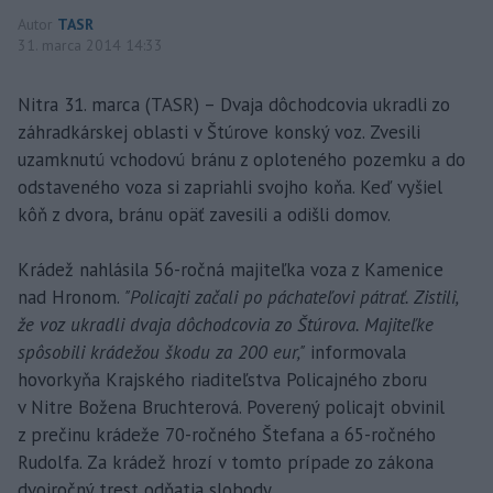
Autor
TASR
31. marca 2014 14:33
Nitra 31. marca (TASR) – Dvaja dôchodcovia ukradli zo
záhradkárskej oblasti v Štúrove konský voz. Zvesili
uzamknutú vchodovú bránu z oploteného pozemku a do
odstaveného voza si zapriahli svojho koňa. Keď vyšiel
kôň z dvora, bránu opäť zavesili a odišli domov.
Krádež nahlásila 56-ročná majiteľka voza z Kamenice
nad Hronom.
"Policajti začali po páchateľovi pátrať. Zistili,
že voz ukradli dvaja dôchodcovia zo Štúrova. Majiteľke
spôsobili krádežou škodu za 200 eur,"
informovala
hovorkyňa Krajského riaditeľstva Policajného zboru
v Nitre Božena Bruchterová. Poverený policajt obvinil
z prečinu krádeže 70-ročného Štefana a 65-ročného
Rudolfa. Za krádež hrozí v tomto prípade zo zákona
dvojročný trest odňatia slobody.