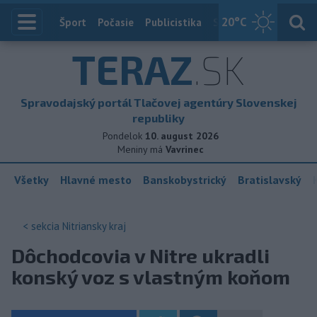
20
°C
Index
Šport
Počasie
Publicistika
Slovensko
Zahranič
TERAZ
.SK
Spravodajský portál Tlačovej agentúry Slovenskej
republiky
Pondelok
10. august 2026
Meniny má
Vavrinec
Všetky
Hlavné mesto
Banskobystrický
Bratislavský
< sekcia
Nitriansky kraj
Dôchodcovia v Nitre ukradli
konský voz s vlastným koňom