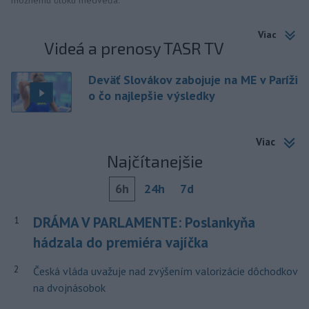
Viac
Videá a prenosy TASR TV
Deväť Slovákov zabojuje na ME v Paríži
o čo najlepšie výsledky
Viac
Najčítanejšie
6h
24h
7d
DRÁMA V PARLAMENTE: Poslankyňa
1
hádzala do premiéra vajíčka
2
Česká vláda uvažuje nad zvýšením valorizácie dôchodkov
na dvojnásobok