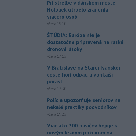
Pri streľbe v dánskom meste
Holbaek utrpelo zranenia
viacero osôb
včera 19:10
ŠTÚDIA: Európa nie je
dostatočne pripravená na ruské
dronové útoky
včera 17:15
V Bratislave na Starej Ivanskej
ceste horí odpad a vonkajší
porast
včera 17:30
Polícia upozorňuje seniorov na
nekalé praktiky podvodníkov
včera 19:25
Viac ako 200 hasičov bojuje s
novým lesným požiarom na