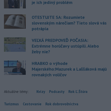
je ich jediný problém
OTESTUJTE SA: Rozumiete
slovenským nárečiam? Tieto slová vás
potrápia
VEĽKÁ PREDPOVEĎ POČASIA:
Extrémne horúčavy ustúpili. Alebo
žeby nie?
HRABKO o výhode
Majerského:Mazurek a Laššáková majú
rovnakých voličov
Aktuálne témy:
Kvízy
Podcasty
Rok Ľ.Štúra
Turizmus
Cestovanie
Rok dobrovoľníctva