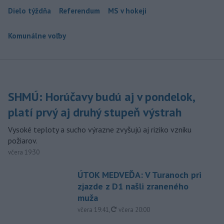
Dielo týždňa
Referendum
MS v hokeji
Komunálne voľby
SHMÚ: Horúčavy budú aj v pondelok,
platí prvý aj druhý stupeň výstrah
Vysoké teploty a sucho výrazne zvyšujú aj riziko vzniku
požiarov.
včera 19:30
ÚTOK MEDVEĎA: V Turanoch pri
zjazde z D1 našli zraneného
muža
aktualizované
včera 19:41
,
včera 20:00