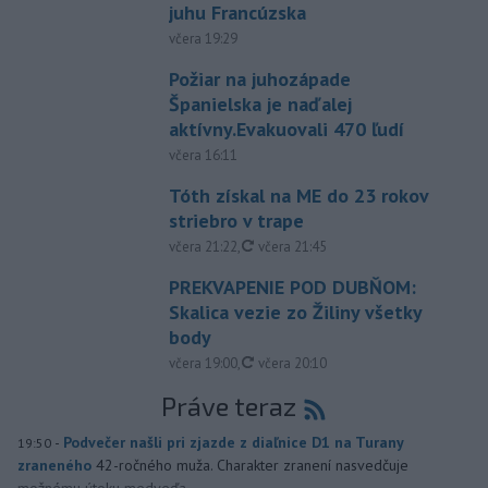
juhu Francúzska
včera 19:29
Požiar na juhozápade
Španielska je naďalej
aktívny.Evakuovali 470 ľudí
včera 16:11
Tóth získal na ME do 23 rokov
striebro v trape
aktualizované
včera 21:22
,
včera 21:45
PREKVAPENIE POD DUBŇOM:
Skalica vezie zo Žiliny všetky
body
aktualizované
včera 19:00
,
včera 20:10
Práve teraz
-
Podvečer našli pri zjazde z diaľnice D1 na Turany
19:50
zraneného
42-ročného muža. Charakter zranení nasvedčuje
možnému útoku medveďa.