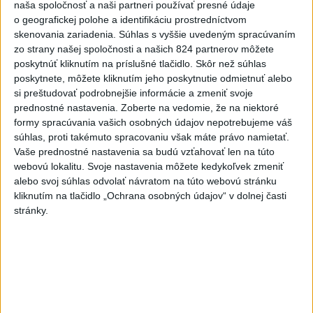
naša spoločnosť a naši partneri používať presné údaje
o geografickej polohe a identifikáciu prostredníctvom
skenovania zariadenia. Súhlas s vyššie uvedeným spracúvaním
Politika na sociálnych sieťach
zo strany našej spoločnosti a našich 824 partnerov môžete
poskytnúť kliknutím na príslušné tlačidlo. Skôr než súhlas
poskytnete, môžete kliknutím jeho poskytnutie odmietnuť alebo
Zobraziť viac
Info
si preštudovať podrobnejšie informácie a zmeniť svoje
prednostné nastavenia.
Zoberte na vedomie, že na niektoré
formy spracúvania vašich osobných údajov nepotrebujeme váš
Najnovšie videá
Najsledovanejšie videá
súhlas, proti takémuto spracovaniu však máte právo namietať.
Vaše prednostné nastavenia sa budú vzťahovať len na túto
🤍💙❤️ Takto bolo v Rožňave, zajtra
webovú lokalitu. Svoje nastavenia môžete kedykoľvek zmeniť
pokračujeme v Malac...
alebo svoj súhlas odvolať návratom na túto webovú stránku
včera 21:04
|
Mikulec Roman
|
840
zobrazení
kliknutím na tlačidlo „Ochrana osobných údajov“ v dolnej časti
stránky.
STRIEKAČKY NA HLAVE, HORALKY V
SÁLE.
včera 18:18
|
Danko Andrej
|
726
zobrazení
T. Gašpar: Matovičovo hnutie
pedofilov - deti zneužívaj...
včera 17:59
|
Smer - SSD
|
8125
zobrazení