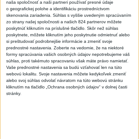
naša spoločnosť a naši partneri používať presné údaje
7
Obnovu posledného úseku cesty na Kráľovu hoľu majú
o geografickej polohe a identifikáciu prostredníctvom
ukončiť v auguste
skenovania zariadenia. Súhlas s vyššie uvedeným spracúvaním
zo strany našej spoločnosti a našich 824 partnerov môžete
poskytnúť kliknutím na príslušné tlačidlo. Skôr než súhlas
Najnovšie správy na Teraz.sk
poskytnete, môžete kliknutím jeho poskytnutie odmietnuť alebo
Vyhlásenia
si preštudovať podrobnejšie informácie a zmeniť svoje
prednostné nastavenia.
Zoberte na vedomie, že na niektoré
Priame prenosy z Národnej rady SR
formy spracúvania vašich osobných údajov nepotrebujeme váš
súhlas, proti takémuto spracovaniu však máte právo namietať.
Vaše prednostné nastavenia sa budú vzťahovať len na túto
webovú lokalitu. Svoje nastavenia môžete kedykoľvek zmeniť
alebo svoj súhlas odvolať návratom na túto webovú stránku
Politika na sociálnych sieťach
kliknutím na tlačidlo „Ochrana osobných údajov“ v dolnej časti
stránky.
Zobraziť viac
Info
Najnovšie videá
Najsledovanejšie videá
V ROKU 2015 NÁS KRITIZOVALI. DNES