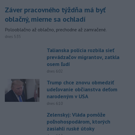
Záver pracovného týždňa má byť
oblačný, mierne sa ochladí
Polooblačno až oblačno, prechodne až zamračené.
dnes 5:35
Talianska polícia rozbila sieť
prevádzačov migrantov, zatkla
osem ľudí
dnes 6:02
Trump chce znovu obmedziť
udeľovanie občianstva deťom
narodeným v USA
dnes 6:10
Zelenskyj: Vláda pomôže
poľnohospodárom, ktorých
zasiahli ruské útoky