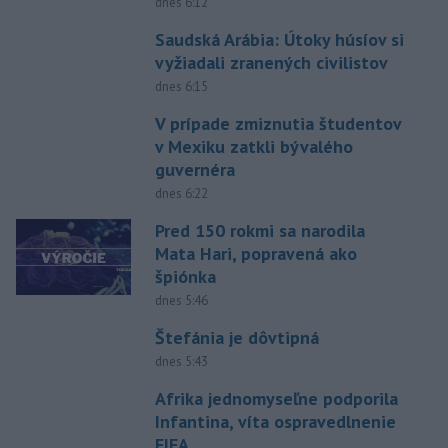
dnes 6:12
Saudská Arábia: Útoky húsíov si
vyžiadali zranených civilistov
dnes 6:15
V prípade zmiznutia študentov
v Mexiku zatkli bývalého
guvernéra
dnes 6:22
Pred 150 rokmi sa narodila
Mata Hari, popravená ako
špiónka
dnes 5:46
Štefánia je dôvtipná
dnes 5:43
Afrika jednomyseľne podporila
Infantina, víta ospravedlnenie
FIFA