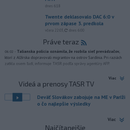
dnes 6:18
Twente deklasovalo DAC 6:0 v
prvom zápase 3. predkola
aktualizované
včera 22:03
,
dnes 6:00
Práve teraz
-
Talianska polícia oznámila, že rozbila sieť prevádzačov,
06:02
ktorí z Alžírska dopravovali migrantov na ostrov Sardínia. Pri raziách
zatkla osem ľudí, informuje TASR podľa správy agentúry AFP.
Viac
Videá a prenosy TASR TV
Deväť Slovákov zabojuje na ME v Paríži
o čo najlepšie výsledky
Viac
Najčítanejšie