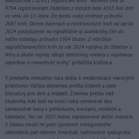
uskutočnila 232.611 výpožičiek kníh. "
Venovali sme sa
9794 registrovaným čitateľom, z ktorých bolo 4165 boli detí
vo veku do 15 rokov. Do fondu našej knižnice pribudlo
2687 kníh. Okrem tlačených a elektronických kníh od apríla
2024 poskytujeme na vypožičanie aj audioknihy, čím do
nášho katalógu pribudlo 1364 titulov. Z rebríčkov
najpožičiavanejších kníh za rok 2024 vyplýva, že čitateľov z
Nitry a okolia najviac lákajú detektívky, romány s napínavou
zápletkou a romantické knihy,
" priblížila knižnica.
V priebehu minulého roka došlo k modernizácii viacerých
priestorov. Väčšou obmenou prešla čitáreň a úsek
literatúry pre deti a mládež. Zmenou prešla tiež
študovňa, kde boli na konci roka vytvorené dva
samostatné boxy s pohovkami, kreslami, stolíkmi a
tabuľami. "
Na rok 2025 máme naplánované ďalšie inovácie.
S istotou medzi ne patrí spustenie inteligentného
laboratória pod názvom SmartLab, rozširovanie spolupráce