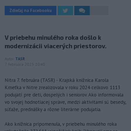
Zdieľaj na Facebooku
V priebehu minulého roka došlo k
modernizácii viacerých priestorov.
Autor
TASR
7. februára 2025 10:40
Nitra 7. februára (TASR) - Krajská knižnica Karola
Kmeťka v Nitre zrealizovala v roku 2024 celkovo 1113
podujatí pre deti, dospelých i seniorov. Ako informovala
vo svojej hodnotiacej správe, medzi aktivitami sú besedy,
súťaže, prednášky a rôzne literárne podujatia.
Ako knižnica pripomenula, v priebehu minulého roka