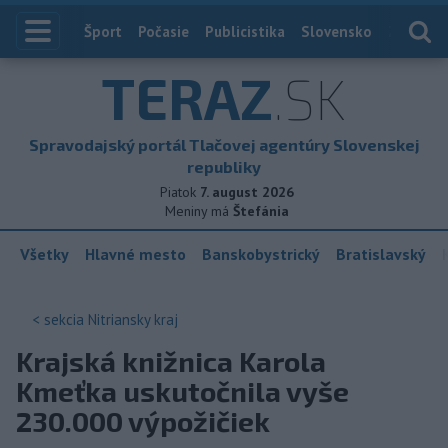
Index
Šport
Počasie
Publicistika
Slovensko
Zahranič
TERAZ
.SK
Spravodajský portál Tlačovej agentúry Slovenskej
republiky
Piatok
7. august 2026
Meniny má
Štefánia
Všetky
Hlavné mesto
Banskobystrický
Bratislavský
< sekcia
Nitriansky kraj
Krajská knižnica Karola
Kmeťka uskutočnila vyše
230.000 výpožičiek