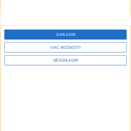
SÚHLASÍM
VIAC MOŽNOSTÍ
NESÚHLASÍM
....