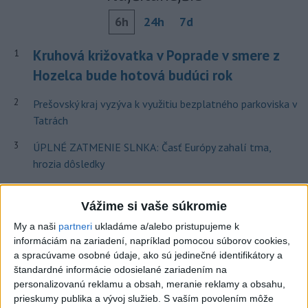
6h
24h
7d
Kruhová križovatka v Poprade v smere z
1
Hozelca bude hotová budúci rok
2
Prešovský kraj vyzýva k využitiu bezplatného parkoviska v
Tatrách
3
ÚPLNÉ ZATMENIE SLNKA: Časť Európy zahalí tma,
hrozia dôsledky
4
V Košiciach Nad jazerom začína výstavba
Vážime si vaše súkromie
chodníka,otvorili aj pumptrack
My a naši
partneri
ukladáme a/alebo pristupujeme k
5
Mesto Martin vypovedalo zmluvy na tri rozpracované
informáciám na zariadení, napríklad pomocou súborov cookies,
investičné akcie
a spracúvame osobné údaje, ako sú jedinečné identifikátory a
štandardné informácie odosielané zariadením na
6
Historik Zajac: Územie Slovenska bolo jadrom poľsko-
personalizovanú reklamu a obsah, meranie reklamy a obsahu,
uhorských vzťahov
prieskumy publika a vývoj služieb.
S vaším povolením môže