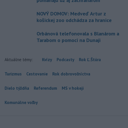
pomáhajú už aj záchranárom
NOVÝ DOMOV: Medveď Artur z
košickej zoo odchádza za hranice
Orbánová telefonovala s Blanárom a
Tarabom o pomoci na Dunaji
Aktuálne témy:
Kvízy
Podcasty
Rok Ľ.Štúra
Turizmus
Cestovanie
Rok dobrovoľníctva
Dielo týždňa
Referendum
MS v hokeji
Komunálne voľby