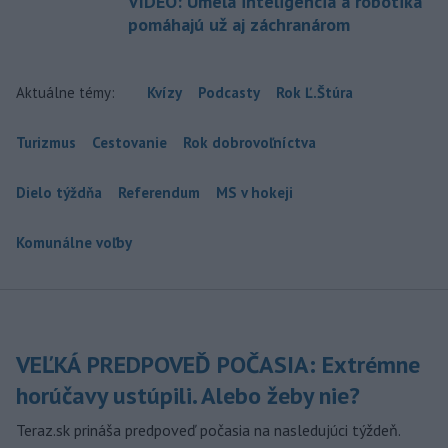
VIDEO: Umelá inteligencia a robotika
pomáhajú už aj záchranárom
Aktuálne témy:
Kvízy
Podcasty
Rok Ľ.Štúra
Turizmus
Cestovanie
Rok dobrovoľníctva
Dielo týždňa
Referendum
MS v hokeji
Komunálne voľby
VEĽKÁ PREDPOVEĎ POČASIA: Extrémne
horúčavy ustúpili. Alebo žeby nie?
Teraz.sk prináša predpoveď počasia na nasledujúci týždeň.