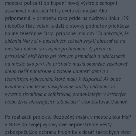
mestskí policajti po kúpení novej výstroje schopní
zasahovať v uliciach Nitry oveľa účinnejšie. Ako
pripomenul, v priebehu roka príde na núdzovú linku 159
niekoľko tisíc volaní a ďalšie stovky podnetov prichádza
na iné telefónne čísla, prípadne mailom.
"To dokazuje, že
občania Nitry si v posledných rokoch zvykli obracať sa na
mestskú políciu so svojimi problémami. Aj preto sú
príslušníci MsP často pri rôznych prípadoch a udalostiach
na mieste ako prví. Po príchode musia okamžite zasahovať
alebo riešiť nahlásené a zistené udalosti sami a s
technickým vybavením, ktoré majú k dispozícii. Ak bude
kvalitné a moderné, poskytované služby občanom sa
výrazne skvalitnia a zefektívnia, predovšetkým v krízových
alebo život ohrozujúcich situáciách,"
skonštatoval Duchoň.
Po realizácii projektu Bezpečný maják v meste získa MsP
v Nitre do svojej výbavy dve nepriestrelné vesty
zabezpečujúce ochranu hrudníka a desať taktických viest