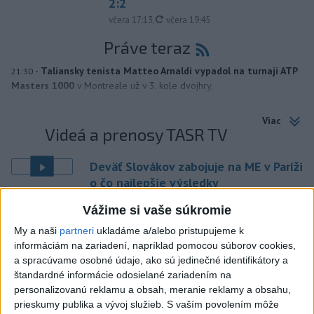
2:2
aktualizované
včera 17:13
,
včera 19:45
Práve teraz
-
Taliansky tenista Matteo Arnaldi vypadol na turnaji ATP
21:30
Masters 1000
v Montreale už v 3. kole dvojhry.
Viac
Videá a prenosy TASR TV
Deväť Slovákov zabojuje na ME v Paríži
o čo najlepšie výsledky
Vážime si vaše súkromie
Viac
My a naši
partneri
ukladáme a/alebo pristupujeme k
Najčítanejšie
informáciám na zariadení, napríklad pomocou súborov cookies,
a spracúvame osobné údaje, ako sú jedinečné identifikátory a
6h
24h
7d
štandardné informácie odosielané zariadením na
personalizovanú reklamu a obsah, meranie reklamy a obsahu,
V časti Košice-Krásna otvorili park
1
prieskumy publika a vývoj služieb.
S vaším povolením môže