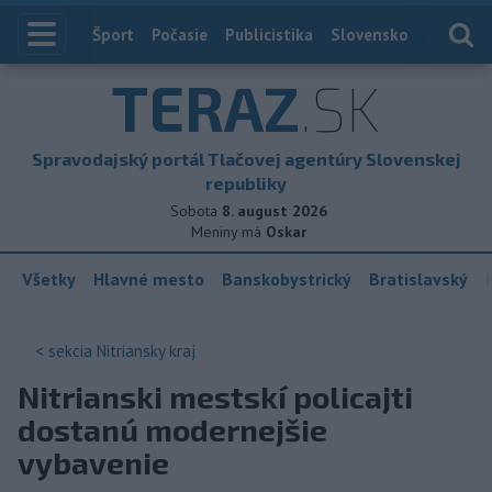
Index
Šport
Počasie
Publicistika
Slovensko
Zahranič
TERAZ
.SK
Spravodajský portál Tlačovej agentúry Slovenskej
republiky
Sobota
8. august 2026
Meniny má
Oskar
Všetky
Hlavné mesto
Banskobystrický
Bratislavský
< sekcia
Nitriansky kraj
Nitrianski mestskí policajti
dostanú modernejšie
vybavenie