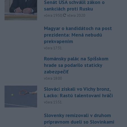
Senát USA schválil zákon o
sankciách proti Rusku
aktualizované
včera 19:50
,
včera 20:20
Magyar o kandidátoch na post
prezidenta: Mená nebudú
prekvapením
včera 17:31
Románsky palác na Spišskom
hrade sa podarilo staticky
zabezpečiť
včera 18:00
Slováci získali vo Vichy bronz,
Lacko: Rastú talentovaní hráči
včera 15:51
Slovenky remizovali v druhom
prípravnom dueli so Slovinkami