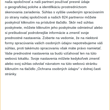
pomenovaný po kňazovi Semivanovi
naša spoločnosť a naši partneri používať presné údaje
o geografickej polohe a identifikáciu prostredníctvom
skenovania zariadenia. Súhlas s vyššie uvedeným spracúvaním
2
ÚPLNÉ ZATMENIE SLNKA: Časť Európy zahalí tma,
zo strany našej spoločnosti a našich 824 partnerov môžete
hrozia dôsledky
poskytnúť kliknutím na príslušné tlačidlo. Skôr než súhlas
poskytnete, môžete kliknutím jeho poskytnutie odmietnuť alebo
3
ČIASTOČNÉ ZATMENIE SLNKA: Pozorovať sa bude dať v
si preštudovať podrobnejšie informácie a zmeniť svoje
stredu
prednostné nastavenia.
Zoberte na vedomie, že na niektoré
formy spracúvania vašich osobných údajov nepotrebujeme váš
4
Obranca Kaša dostal od Žiliny povolenie hľadať si nový
súhlas, proti takémuto spracovaniu však máte právo namietať.
klub
Vaše prednostné nastavenia sa budú vzťahovať len na túto
webovú lokalitu. Svoje nastavenia môžete kedykoľvek zmeniť
5
Historik Zajac: Územie Slovenska bolo jadrom poľsko-
alebo svoj súhlas odvolať návratom na túto webovú stránku
uhorských vzťahov
kliknutím na tlačidlo „Ochrana osobných údajov“ v dolnej časti
stránky.
6
Kruhová križovatka v Poprade v smere z Hozelca bude
hotová budúci rok
7
VEĽKÁ PREDPOVEĎ POČASIA: Extrémne horúčavy
ustúpili. Alebo žeby nie?