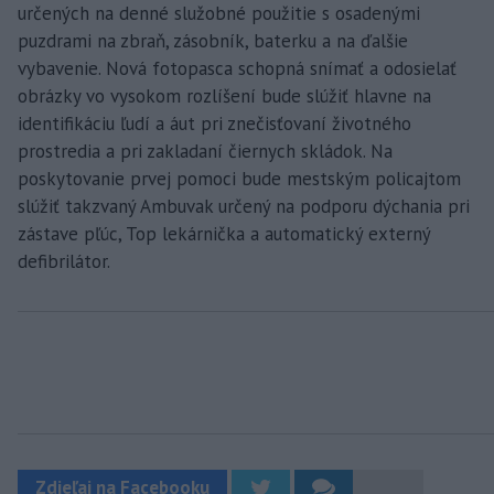
určených na denné služobné použitie s osadenými
puzdrami na zbraň, zásobník, baterku a na ďalšie
vybavenie. Nová fotopasca schopná snímať a odosielať
obrázky vo vysokom rozlíšení bude slúžiť hlavne na
identifikáciu ľudí a áut pri znečisťovaní životného
prostredia a pri zakladaní čiernych skládok. Na
poskytovanie prvej pomoci bude mestským policajtom
slúžiť takzvaný Ambuvak určený na podporu dýchania pri
zástave pľúc, Top lekárnička a automatický externý
defibrilátor.
Zdieľaj na Facebooku