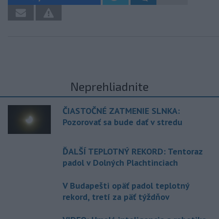
Neprehliadnite
ČIASTOČNÉ ZATMENIE SLNKA:
Pozorovať sa bude dať v stredu
ĎALŠÍ TEPLOTNÝ REKORD: Tentoraz
padol v Dolných Plachtinciach
V Budapešti opäť padol teplotný
rekord, tretí za päť týždňov