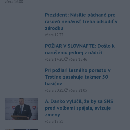
včera 16:00
Prezident: Násilie páchané pre
rasovú nenávisť treba odsúdiť v
zárodku
včera 12:33
POŽIAR V SLOVNAFTE: Došlo k
narušeniu jednej z nádrží
aktualizované
včera 14:20
,
včera 15:46
Pri požiari lesného porastu v
Trstíne zasahuje takmer 50
hasičov
aktualizované
včera 20:21
,
včera 21:05
A. Danko vylúčil, že by sa SNS
pred voľbami spájala, avizuje
zmeny
včera 18:51