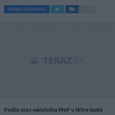
Zdieľaj na Facebooku
Podľa slov náčelníka MsP v Nitre budú