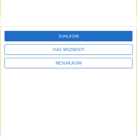
....
SÚHLASÍM
VIAC MOŽNOSTÍ
NESÚHLASÍM
....