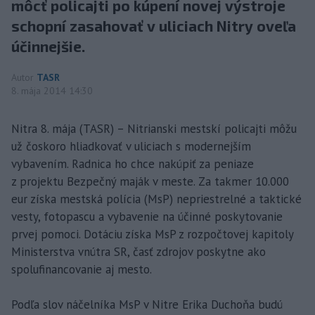
môcť policajti po kúpení novej výstroje
schopní zasahovať v uliciach Nitry oveľa
účinnejšie.
Autor
TASR
8. mája 2014 14:30
Nitra 8. mája (TASR) – Nitrianski mestskí policajti môžu
už čoskoro hliadkovať v uliciach s modernejším
vybavením. Radnica ho chce nakúpiť za peniaze
z projektu Bezpečný maják v meste. Za takmer 10.000
eur získa mestská polícia (MsP) nepriestrelné a taktické
vesty, fotopascu a vybavenie na účinné poskytovanie
prvej pomoci. Dotáciu získa MsP z rozpočtovej kapitoly
Ministerstva vnútra SR, časť zdrojov poskytne ako
spolufinancovanie aj mesto.
Podľa slov náčelníka MsP v Nitre Erika Duchoňa budú