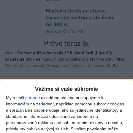
Machata šiesty na stovke,
Gymerská postúpila do finále
na 400 m
aktualizované
dnes 6:08
,
dnes 7:08
Práve teraz
-
Predseda Národnej rady SR Richard Raši (Hlas-SD)
08:41
odsudzuje útok na
mladých ľudí zo zahraničia, ktorý sa stal v Nitre.
Verí, že polícia páchateľov nájde a za tento čin ponesú následky.
Viac
Videá a prenosy TASR TV
Vážime si vaše súkromie
My a naši
partneri
ukladáme a/alebo pristupujeme k
Deväť Slovákov zabojuje na ME v Paríži
informáciám na zariadení, napríklad pomocou súborov cookies,
o čo najlepšie výsledky
a spracúvame osobné údaje, ako sú jedinečné identifikátory a
štandardné informácie odosielané zariadením na
Viac
personalizovanú reklamu a obsah, meranie reklamy a obsahu,
Najčítanejšie
prieskumy publika a vývoj služieb.
S vaším povolením môže