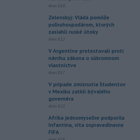
dnes 6:10
Zelenskyj: Vláda pomôže
poľnohospodárom, ktorých
zasiahli ruské útoky
dnes 6:12
V Argentíne protestovali proti
návrhu zákona o súkromnom
vlastníctve
dnes 8:17
V prípade zmiznutia študentov
v Mexiku zatkli bývalého
guvernéra
dnes 6:22
Afrika jednomyseľne podporila
Infantina, víta ospravedlnenie
FIFA
dnes 6:18