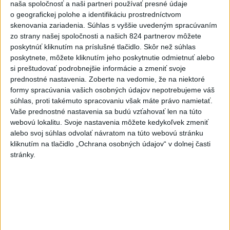
naša spoločnosť a naši partneri používať presné údaje
o geografickej polohe a identifikáciu prostredníctvom
6h
24h
7d
skenovania zariadenia. Súhlas s vyššie uvedeným spracúvaním
zo strany našej spoločnosti a našich 824 partnerov môžete
Po streľbe v škole neďaleko Bangkoku
1
poskytnúť kliknutím na príslušné tlačidlo. Skôr než súhlas
hlásia štyroch mŕtvych
poskytnete, môžete kliknutím jeho poskytnutie odmietnuť alebo
si preštudovať podrobnejšie informácie a zmeniť svoje
2
Kruhová križovatka v Poprade v smere z Hozelca bude
prednostné nastavenia.
Zoberte na vedomie, že na niektoré
hotová budúci rok
formy spracúvania vašich osobných údajov nepotrebujeme váš
súhlas, proti takémuto spracovaniu však máte právo namietať.
3
Prešovský kraj vyzýva k využitiu bezplatného parkoviska v
Vaše prednostné nastavenia sa budú vzťahovať len na túto
Tatrách
webovú lokalitu. Svoje nastavenia môžete kedykoľvek zmeniť
alebo svoj súhlas odvolať návratom na túto webovú stránku
4
ÚPLNÉ ZATMENIE SLNKA: Časť Európy zahalí tma,
kliknutím na tlačidlo „Ochrana osobných údajov“ v dolnej časti
hrozia dôsledky
stránky.
5
V Košiciach Nad jazerom začína výstavba
chodníka,otvorili aj pumptrack
6
Historik Zajac: Územie Slovenska bolo jadrom poľsko-
uhorských vzťahov