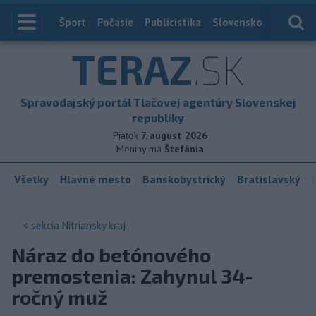
Index
Šport
Počasie
Publicistika
Slovensko
Zahranič
TERAZ
.SK
Spravodajský portál Tlačovej agentúry Slovenskej
republiky
Piatok
7. august 2026
Meniny má
Štefánia
Všetky
Hlavné mesto
Banskobystrický
Bratislavský
< sekcia
Nitriansky kraj
Náraz do betónového
premostenia: Zahynul 34-
ročný muž