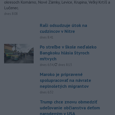
okresoch Komárno, Nové Zámky, Levice, Krupina, Veľký Krtíš a
Lučenec.
dnes 8:08
Raši odsudzuje útok na
cudzincov v Nitre
dnes 8:41
Po streľbe v škole neďaleko
Bangkoku hlásia štyroch
mŕtvych
aktualizované
dnes 6:34
,
dnes 8:13
Maroko je pripravené
spolupracovať na návrate
neplnoletých migrantov
dnes 6:32
Trump chce znovu obmedziť
udeľovanie občianstva deťom
narodeným v USA