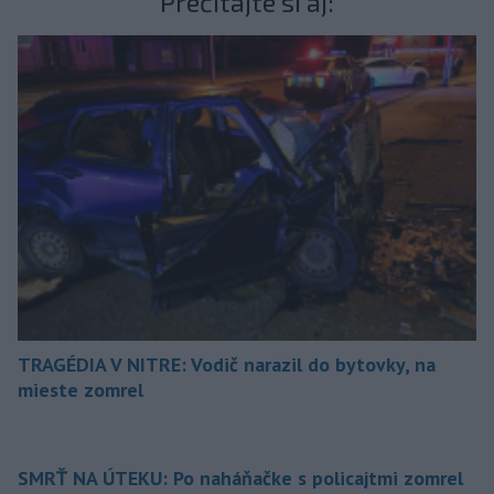
Prečítajte si aj:
TRAGÉDIA V NITRE: Vodič narazil do bytovky, na
mieste zomrel
SMRŤ NA ÚTEKU: Po naháňačke s policajtmi zomrel