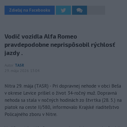
Zdieľaj na Facebooku
Vodič vozidla Alfa Romeo
pravdepodobne neprispôsobil rýchlosť
jazdy .
Autor
TASR
29. mája 2026 13:04
Nitra 29. mája (TASR) - Pri dopravnej nehode v obci Beša
v okrese Levice prišiel o život 34-ročný muž. Dopravná
nehoda sa stala v nočných hodinách zo štvrtka (28. 5.) na
piatok na ceste II/580, informovalo Krajské riaditeľstvo
Policajného zboru v Nitre.