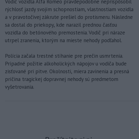
Vodič vozidla Alfa Romeo pravdepodobne neprispôsobil
rýchlosť jazdy svojím schopnostiam, vlastnostiam vozidla
a v pravotočivej zákrute prešiel do protismeru. Následne
sa dostal do priekopy, kde narazil prednou časťou
vozidla do betónového premostenia. Vodič pri náraze
utrpel zranenia, ktorým na mieste nehody podľahol.
Polícia začala trestné stíhanie pre prečin usmrtenia.
Prípadné požitie alkoholických nápojov u vodiča bude
zisťované pri pitve. Okolnosti, miera zavinenia a presná
príčina tragickej dopravnej nehody sú predmetom
vyšetrovania.