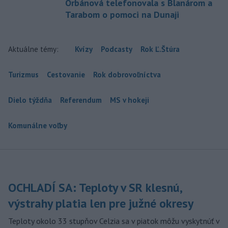
Orbánová telefonovala s Blanárom a
Tarabom o pomoci na Dunaji
Aktuálne témy:
Kvízy
Podcasty
Rok Ľ.Štúra
Turizmus
Cestovanie
Rok dobrovoľníctva
Dielo týždňa
Referendum
MS v hokeji
Komunálne voľby
OCHLADÍ SA: Teploty v SR klesnú,
výstrahy platia len pre južné okresy
Teploty okolo 33 stupňov Celzia sa v piatok môžu vyskytnúť v