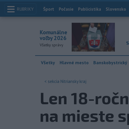
RUBRIKY
Index
Šport
Počasie
Publicistika
Slovensko
Komunálne
voľby 2026
S
Všetky správy
Všetky
Hlavné mesto
Banskobystrický
< sekcia
Nitriansky kraj
Len 18-ročn
na mieste s