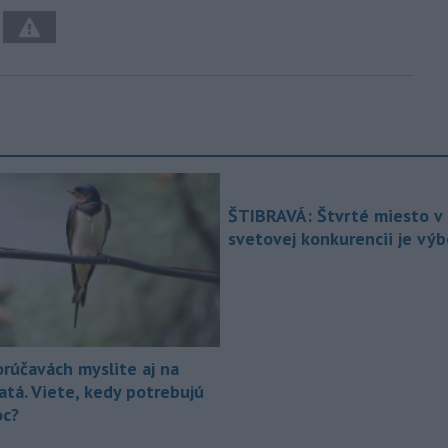
ŠTIBRAVÁ: Štvrté miesto v 
svetovej konkurencii je vý
orúčavách myslite aj na
atá. Viete, kedy potrebujú
c?