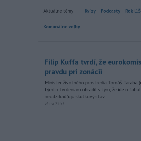
Aktuálne témy:
Kvízy
Podcasty
Rok Ľ.Š
Komunálne voľby
Filip Kuffa tvrdí, že eurokomi
pravdu pri zonácii
Minister životného prostredia Tomáš Taraba (
týmto tvrdeniam ohradil s tým, že ide o fabul
neodzrkadľujú skutkový stav.
včera 22:53