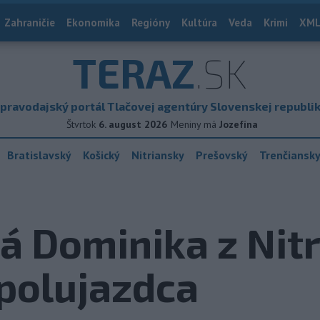
Zahraničie
Ekonomika
Regióny
Kultúra
Veda
Krimi
XML
TERAZ
.SK
pravodajský portál Tlačovej agentúry Slovenskej republi
Štvrtok
6. august 2026
Meniny má
Jozefína
Bratislavský
Košický
Nitriansky
Prešovský
Trenčiansk
á Dominika z Nit
polujazdca