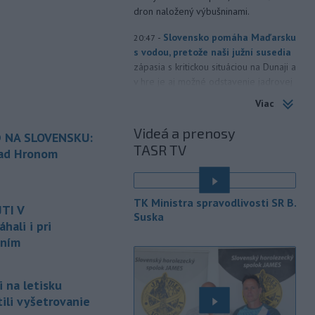
dron naložený výbušninami.
-
Slovensko pomáha Maďarsku
20:47
s vodou, pretože naši južní susedia
zápasia s kritickou situáciou na Dunaji a
v hre je aj možné odstavenie jadrovej
elektrárne.
Viac
-
Litovská pohraničná stráž
20:17
Videá a prenosy
 NA SLOVENSKU:
objavila ďalší podzemný tunel,
TASR TV
ktorý mal
slúžiť na nelegálne
nad Hronom
prevádzanie migrantov z Bieloruska
é
na územie tohto členského štátu
Európskej únie.
TK Ministra spravodlivosti SR B.
TI V
Suska
-
Ruská dezinformačná
20:08
ali i pri
kampaň sa vo Francúzsku zamerala
aním
na ďalšieho
kandidáta, bývalého
centristického premiéra Attala. Ako
informovala agentúra AFP, odhalil ju
 na letisku
vládny úrad Viginum a s „vysokou
tili vyšetrovanie
mierou istoty“ pripísal proruskej