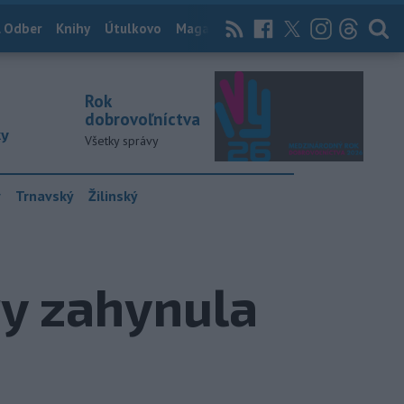
 Odber
Knihy
Útulkovo
Magazín
News Now
Archív
TASR
Rok
dobrovoľníctva
ky
Všetky správy
y
Trnavský
Žilinský
ry zahynula