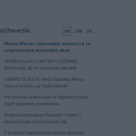
ajčítanejšie
6h
24h
7d
Mesto Martin vypovedalo zmluvy na tri
rozpracované investičné akcie
ZRÁŽKA VLAKU S AUTOM V LOZORNE:
Rušňovodič jej už nedokázal zabrániť
UZAVRETÁ CESTA: Medzi Spišskou Novou
Vsou a Levočou sa stala nehoda
Pre festival Lovestream vo Vajnoroch budú
platiť dopravné obmedzenia
Kruhová križovatka v Poprade v smere z
Hozelca bude hotová budúci rok
V Košiciach Nad jazerom začína výstavba