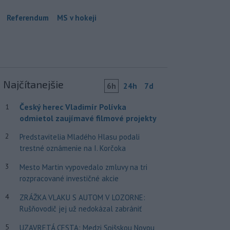
Referendum
MS v hokeji
Najčítanejšie
6h
24h
7d
Český herec Vladimír Polívka
1
odmietol zaujímavé filmové projekty
2
Predstavitelia Mladého Hlasu podali
trestné oznámenie na I. Korčoka
3
Mesto Martin vypovedalo zmluvy na tri
rozpracované investičné akcie
4
ZRÁŽKA VLAKU S AUTOM V LOZORNE:
Rušňovodič jej už nedokázal zabrániť
5
UZAVRETÁ CESTA: Medzi Spišskou Novou