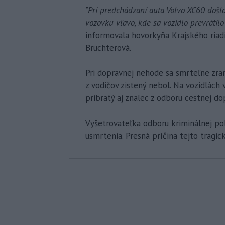
"Pri predchádzaní auta Volvo XC60 došl
vozovku vľavo, kde sa vozidlo prevrátilo
informovala hovorkyňa Krajského riadi
Bruchterová.
Pri dopravnej nehode sa smrteľne zran
z vodičov zistený nebol. Na vozidlách 
pribratý aj znalec z odboru cestnej d
Vyšetrovateľka odboru kriminálnej polí
usmrtenia. Presná príčina tejto tragic