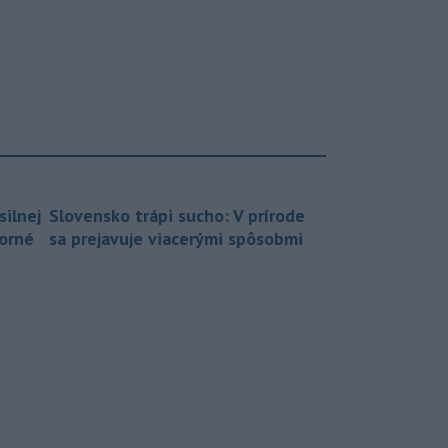
silnej
Slovensko trápi sucho: V prírode
borné
sa prejavuje viacerými spôsobmi