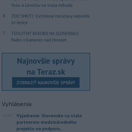
Vsou a Levočou sa stala nehoda
6
ZOO SMÚTI: Extrémne horúčavy neprežili
tri levice
7
TEPLOTNÝ REKORD NA SLOVENSKU:
Padol v Kamenici nad Hronom
Najnovšie správy
na Teraz.sk
ZOBRAZIŤ NAJNOVŠIE SPRÁVY
Vyhlásenia
Vyjadrenie: Slovensko sa stalo
10:43
partnerom medzinárodného
projektu na podporu...