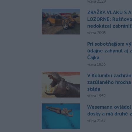
včera 21:29
ZRÁŽKA VLAKU S 
LOZORNE: Rušňovod
nedokázal zabrániť
včera 20:05
Pri sobotňajšom v
údajne zahynul aj 
Čajka
včera 18:55
V Kolumbii zachrán
zatúlaného hrocha
stáda
včera 19:32
Wesemann ovládol 
dosky a má druhé z
včera 21:37