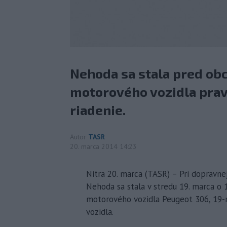
Nehoda sa stala pred ob
motorového vozidla pra
riadenie.
Autor
TASR
20. marca 2014 14:23
Nitra 20. marca (TASR) – Pri dopravnej
Nehoda sa stala v stredu 19. marca o
motorového vozidla Peugeot 306, 19-
vozidla.