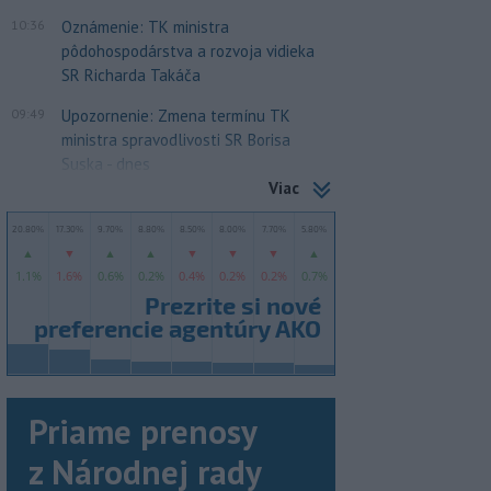
10:36
Oznámenie: TK ministra
pôdohospodárstva a rozvoja vidieka
SR Richarda Takáča
09:49
Upozornenie: Zmena termínu TK
ministra spravodlivosti SR Borisa
Suska - dnes
Viac
Priame prenosy
z Národnej rady