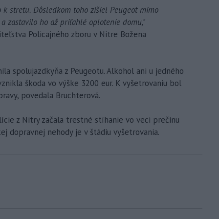
o k stretu. Dôsledkom toho zišiel Peugeot mimo
 a zastavilo ho až priľahlé oplotenie domu,"
teľstva Policajného zboru v Nitre Božena
ila spolujazdkyňa z Peugeotu. Alkohol ani u jedného
vznikla škoda vo výške 3200 eur. K vyšetrovaniu bol
opravy, povedala Bruchterová.
cie z Nitry začala trestné stíhanie vo veci prečinu
kej dopravnej nehody je v štádiu vyšetrovania.