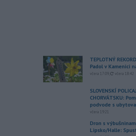
TEPLOTNÝ REKORD
Padol v Kamenici 
aktualizovan
včera 17:09
,
včera 18:42
SLOVENSKÍ POLICAJ
CHORVÁTSKU: Pomáh
podvode s ubytov
včera 19:21
Dron s výbušninami
Lipsko/Halle: Spus