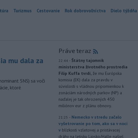
túra
Turizmus
Cestovanie
Rok dobrovoľníctva
Dielo týždňa
Práve teraz
sia mu dala za
-
Štátny tajomník
22:44
ministerstva životného prostredia
Filip Kuffa tvrdí,
že mu Európska
komisia (EK) dala za pravdu v
nominant SNS) sa voči
súvislosti s vládnou pripomienkou k
ácie, ktoré
zonáciám národných parkov (NP) a
naďalej je tak ohrozených 450
miliónov eur z plánu obnovy.
-
Nemecko v stredu začalo
21:25
vyšetrovanie po tom, ako sa v noci
v
blízkosti vzletovej a pristávacej
dráhy na letisku Lipsko/Halle našiel