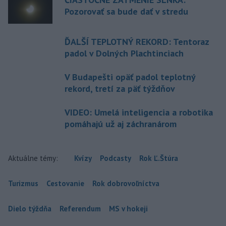
Pozorovať sa bude dať v stredu
ĎALŠÍ TEPLOTNÝ REKORD: Tentoraz
padol v Dolných Plachtinciach
V Budapešti opäť padol teplotný
rekord, tretí za päť týždňov
VIDEO: Umelá inteligencia a robotika
pomáhajú už aj záchranárom
Aktuálne témy:
Kvízy
Podcasty
Rok Ľ.Štúra
Turizmus
Cestovanie
Rok dobrovoľníctva
Dielo týždňa
Referendum
MS v hokeji