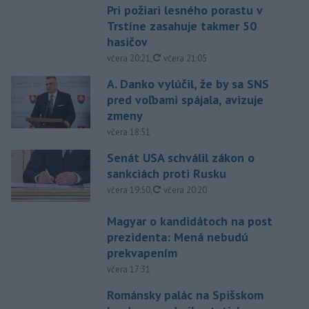
Pri požiari lesného porastu v
Trstíne zasahuje takmer 50
hasičov
aktualizované
včera 20:21
,
včera 21:05
A. Danko vylúčil, že by sa SNS
pred voľbami spájala, avizuje
zmeny
včera 18:51
Senát USA schválil zákon o
sankciách proti Rusku
aktualizované
včera 19:50
,
včera 20:20
Magyar o kandidátoch na post
prezidenta: Mená nebudú
prekvapením
včera 17:31
Románsky palác na Spišskom