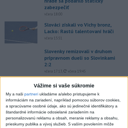
hrade sa podarilo staticky
zabezpečiť
včera 18:00
Slováci získali vo Vichy bronz,
Lacko: Rastú talentovaní hráči
včera 15:51
Slovenky remizovali v druhom
prípravnom dueli so Slovinkami
2:2
aktualizované
včera 17:13
,
včera 19:45
Práve teraz
Vážime si vaše súkromie
-
Taliansky tenista Matteo Arnaldi vypadol na turnaji ATP
21:30
My a naši
partneri
ukladáme a/alebo pristupujeme k
Masters 1000
v Montreale už v 3. kole dvojhry.
informáciám na zariadení, napríklad pomocou súborov cookies,
a spracúvame osobné údaje, ako sú jedinečné identifikátory a
Viac
štandardné informácie odosielané zariadením na
Videá a prenosy TASR TV
personalizovanú reklamu a obsah, meranie reklamy a obsahu,
prieskumy publika a vývoj služieb.
S vaším povolením môže