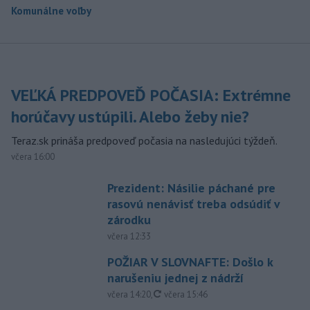
Komunálne voľby
VEĽKÁ PREDPOVEĎ POČASIA: Extrémne
horúčavy ustúpili. Alebo žeby nie?
Teraz.sk prináša predpoveď počasia na nasledujúci týždeň.
včera 16:00
Prezident: Násilie páchané pre
rasovú nenávisť treba odsúdiť v
zárodku
včera 12:33
POŽIAR V SLOVNAFTE: Došlo k
narušeniu jednej z nádrží
aktualizované
včera 14:20
,
včera 15:46