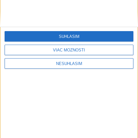
SÚHLASÍM
VIAC MOŽNOSTÍ
NESÚHLASÍM
....