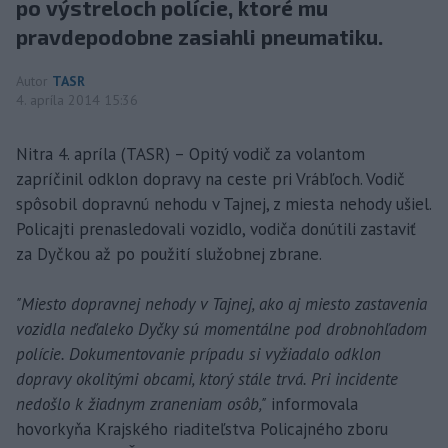
po výstreloch polície, ktoré mu
pravdepodobne zasiahli pneumatiku.
Autor
TASR
4. apríla 2014 15:36
Nitra 4. apríla (TASR) – Opitý vodič za volantom
zapríčinil odklon dopravy na ceste pri Vrábľoch. Vodič
spôsobil dopravnú nehodu v Tajnej, z miesta nehody ušiel.
Policajti prenasledovali vozidlo, vodiča donútili zastaviť
za Dyčkou až po použití služobnej zbrane.
"Miesto dopravnej nehody v Tajnej, ako aj miesto zastavenia
vozidla neďaleko Dyčky sú momentálne pod drobnohľadom
polície. Dokumentovanie prípadu si vyžiadalo odklon
dopravy okolitými obcami, ktorý stále trvá. Pri incidente
nedošlo k žiadnym zraneniam osôb,"
informovala
hovorkyňa Krajského riaditeľstva Policajného zboru