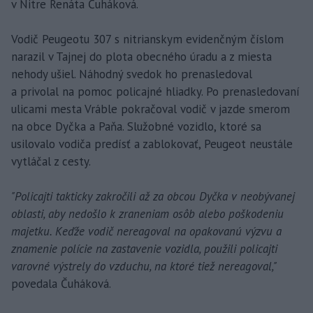
v Nitre Renáta Čuháková.
Vodič Peugeotu 307 s nitrianskym evidenčným číslom
narazil v Tajnej do plota obecného úradu a z miesta
nehody ušiel. Náhodný svedok ho prenasledoval
a privolal na pomoc policajné hliadky. Po prenasledovaní
ulicami mesta Vráble pokračoval vodič v jazde smerom
na obce Dyčka a Paňa. Služobné vozidlo, ktoré sa
usilovalo vodiča predísť a zablokovať, Peugeot neustále
vytláčal z cesty.
"Policajti takticky zakročili až za obcou Dyčka v neobývanej
oblasti, aby nedošlo k zraneniam osôb alebo poškodeniu
majetku. Keďže vodič nereagoval na opakovanú výzvu a
znamenie polície na zastavenie vozidla, použili policajti
varovné výstrely do vzduchu, na ktoré tiež nereagoval,"
povedala Čuháková.