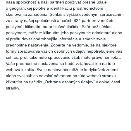
Deväť Slovákov zabojuje na ME v Paríži
naša spoločnosť a naši partneri používať presné údaje
o geografickej polohe a identifikáciu prostredníctvom
o čo najlepšie výsledky
skenovania zariadenia. Súhlas s vyššie uvedeným spracúvaním
zo strany našej spoločnosti a našich 824 partnerov môžete
Viac
poskytnúť kliknutím na príslušné tlačidlo. Skôr než súhlas
Najčítanejšie
poskytnete, môžete kliknutím jeho poskytnutie odmietnuť alebo
si preštudovať podrobnejšie informácie a zmeniť svoje
6h
24h
7d
prednostné nastavenia.
Zoberte na vedomie, že na niektoré
formy spracúvania vašich osobných údajov nepotrebujeme váš
súhlas, proti takémuto spracovaniu však máte právo namietať.
V časti Košice-Krásna otvorili park
1
Vaše prednostné nastavenia sa budú vzťahovať len na túto
pomenovaný po kňazovi Semivanovi
webovú lokalitu. Svoje nastavenia môžete kedykoľvek zmeniť
alebo svoj súhlas odvolať návratom na túto webovú stránku
2
ÚPLNÉ ZATMENIE SLNKA: Časť Európy zahalí tma,
kliknutím na tlačidlo „Ochrana osobných údajov“ v dolnej časti
hrozia dôsledky
stránky.
3
ČIASTOČNÉ ZATMENIE SLNKA: Pozorovať sa bude dať v
stredu
4
Obranca Kaša dostal od Žiliny povolenie hľadať si nový
klub