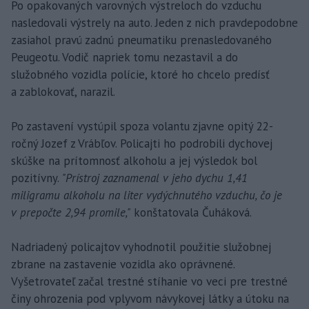
Po opakovaných varovných výstreloch do vzduchu
nasledovali výstrely na auto. Jeden z nich pravdepodobne
zasiahol pravú zadnú pneumatiku prenasledovaného
Peugeotu. Vodič napriek tomu nezastavil a do
služobného vozidla polície, ktoré ho chcelo predísť
a zablokovať, narazil.
Po zastavení vystúpil spoza volantu zjavne opitý 22-
ročný Jozef z Vrábľov. Policajti ho podrobili dychovej
skúške na prítomnosť alkoholu a jej výsledok bol
pozitívny.
"Prístroj zaznamenal v jeho dychu 1,41
miligramu alkoholu na liter vydýchnutého vzduchu, čo je
v prepočte 2,94 promile,"
konštatovala Čuháková.
Nadriadený policajtov vyhodnotil použitie služobnej
zbrane na zastavenie vozidla ako oprávnené.
Vyšetrovateľ začal trestné stíhanie vo veci pre trestné
činy ohrozenia pod vplyvom návykovej látky a útoku na