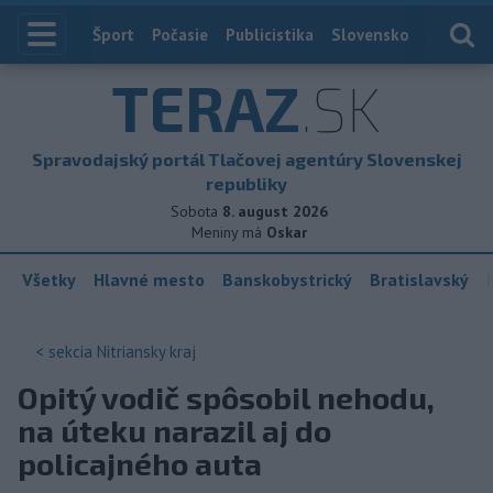
Index
Šport
Počasie
Publicistika
Slovensko
Zahranič
TERAZ
.SK
Spravodajský portál Tlačovej agentúry Slovenskej
republiky
Sobota
8. august 2026
Meniny má
Oskar
Všetky
Hlavné mesto
Banskobystrický
Bratislavský
< sekcia
Nitriansky kraj
Opitý vodič spôsobil nehodu,
na úteku narazil aj do
policajného auta