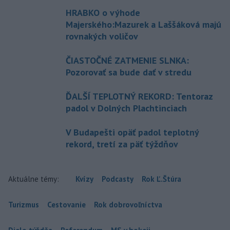
HRABKO o výhode
Majerského:Mazurek a Laššáková majú
rovnakých voličov
ČIASTOČNÉ ZATMENIE SLNKA:
Pozorovať sa bude dať v stredu
ĎALŠÍ TEPLOTNÝ REKORD: Tentoraz
padol v Dolných Plachtinciach
V Budapešti opäť padol teplotný
rekord, tretí za päť týždňov
Aktuálne témy:
Kvízy
Podcasty
Rok Ľ.Štúra
Turizmus
Cestovanie
Rok dobrovoľníctva