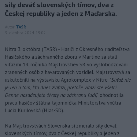
sily deväť slovenských tímov, dva z
Českej republiky a jeden z Maďarska.
Autor
TASR
3. októbra 2024 19:02
Nitra 3. októbra (TASR) - Hasiči z Okresného riaditeľstva
Hasičského a záchranného zboru v Martine sa stali
víťazmi 14. ročníka Majstrovstiev SR vo vyslobodzovaní
zranených osôb z havarovaných vozidiel. Majstrovstvá sa
uskutočnili na výstavisku Agrokomplex v Nitre.
"Súťaž nie
je len o tom, kto dnes zvíťazí, pretože víťazi ste všetci.
Denne nasadzujete životy na záchranu ľudí,"
ohodnotila
prácu hasičov štátna tajomníčka Ministerstva vnútra
Lucia Kurilovská (Hlas-SD).
Na Majstrovstvách Slovenska si zmeralo sily deväť
slovenských tímov, dva z Českej republiky a jeden z