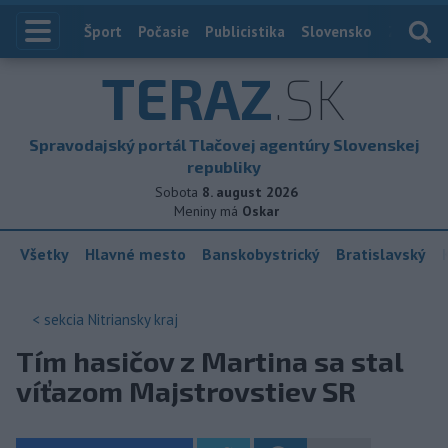
Index
Šport
Počasie
Publicistika
Slovensko
Zahranič
TERAZ
.SK
Spravodajský portál Tlačovej agentúry Slovenskej
republiky
Sobota
8. august 2026
Meniny má
Oskar
Všetky
Hlavné mesto
Banskobystrický
Bratislavský
< sekcia
Nitriansky kraj
Tím hasičov z Martina sa stal
víťazom Majstrovstiev SR