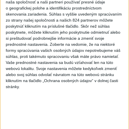
naša spoločnosť a naši partneri používať presné údaje
V Bratislave sa v druhom
o geografickej polohe a identifikáciu prostredníctvom
štvrťroku predalo 652 nových
skenovania zariadenia. Súhlas s vyššie uvedeným spracúvaním
bytov
zo strany našej spoločnosti a našich 824 partnerov môžete
dnes 15:10
poskytnúť kliknutím na príslušné tlačidlo. Skôr než súhlas
poskytnete, môžete kliknutím jeho poskytnutie odmietnuť alebo
POŽIAR VO VAŽCI: Zasahovali
si preštudovať podrobnejšie informácie a zmeniť svoje
profesionáli, zranila sa jedna
prednostné nastavenia.
Zoberte na vedomie, že na niektoré
osoba
formy spracúvania vašich osobných údajov nepotrebujeme váš
dnes 15:42
súhlas, proti takémuto spracovaniu však máte právo namietať.
Vaše prednostné nastavenia sa budú vzťahovať len na túto
Práve teraz
webovú lokalitu. Svoje nastavenia môžete kedykoľvek zmeniť
alebo svoj súhlas odvolať návratom na túto webovú stránku
-
Profesionálni hasiči z Liptovského Mikuláša, Liptovského
15:39
kliknutím na tlačidlo „Ochrana osobných údajov“ v dolnej časti
Hrádku
a Mengusoviec a dobrovoľní hasiči z Važca, Východnej a
stránky.
Štrby zasahovali v sobotu dopoludnia pri požiari humna v obci Važec
v okrese Liptovský Mikuláš.
Viac
Videá a prenosy TASR TV
Deväť Slovákov zabojuje na ME v Paríži