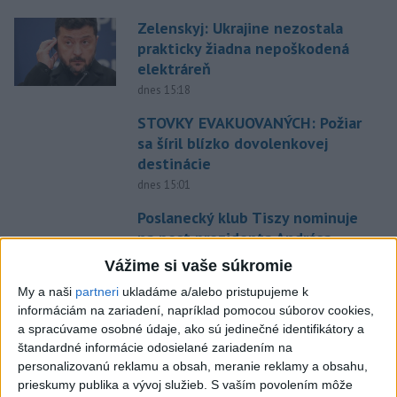
Zelenskyj: Ukrajine nezostala
prakticky žiadna nepoškodená
elektráreň
dnes 15:18
STOVKY EVAKUOVANÝCH: Požiar
sa šíril blízko dovolenkovej
destinácie
dnes 15:01
Poslanecký klub Tiszy nominuje
na post prezidenta Andrása
Baku
Vážime si vaše súkromie
aktualizované
dnes 13:44
,
dnes 13:59
My a naši
partneri
ukladáme a/alebo pristupujeme k
SMUTNÁ SPRÁVA: Vo veku 68
informáciám na zariadení, napríklad pomocou súborov cookies,
a spracúvame osobné údaje, ako sú jedinečné identifikátory a
rokov zomrel po chorobe otec
štandardné informácie odosielané zariadením na
Lionela Messiho
personalizovanú reklamu a obsah, meranie reklamy a obsahu,
dnes 15:34
prieskumy publika a vývoj služieb.
S vaším povolením môže