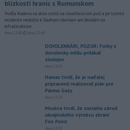
blízkosti hraníc s Rumunskom
Podľa Radeva sa dron zrútil na slnečnicovom poli a pri tomto
incidente nedošlo k žiadnym obetiam ani škodám na
infraštruktúre.
aktualizované
dnes 12:45
,
dnes 13:45
DOVOLENKÁRI, POZOR: Fotky z
dovolenky môžu prilákať
zlodejov
dnes 15:15
Hamas tvrdí, že je naďalej
pripravený realizovať plán pre
Pásmo Gazy
dnes 15:25
Moskva tvrdí, že zasiahla závod
ukrajinského výrobcu zbraní
Fire Point
dnes 13:55