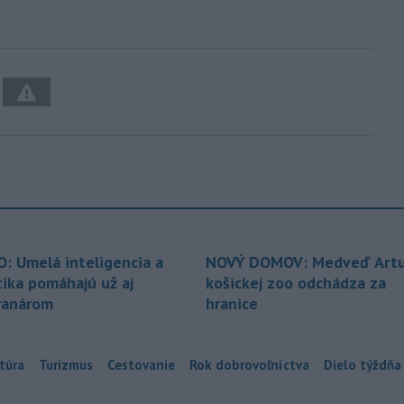
O: Umelá inteligencia a
NOVÝ DOMOV: Medveď Artu
tika pomáhajú už aj
košickej zoo odchádza za
ranárom
hranice
túra
Turizmus
Cestovanie
Rok dobrovoľníctva
Dielo týždňa