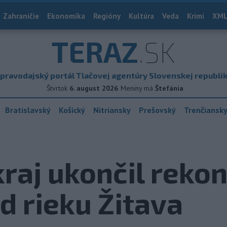
Zahraničie
Ekonomika
Regióny
Kultúra
Veda
Krimi
XML
TERAZ
.SK
pravodajský portál Tlačovej agentúry Slovenskej republi
Štvrtok
6. august 2026
Meniny má
Štefánia
Bratislavský
Košický
Nitriansky
Prešovský
Trenčiansk
kraj ukončil reko
 rieku Žitava