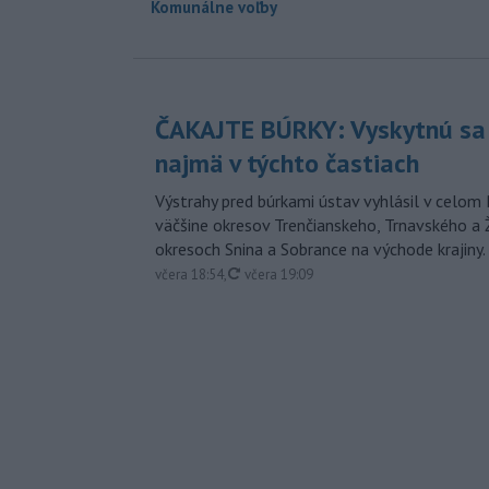
Komunálne voľby
ČAKAJTE BÚRKY: Vyskytnú sa 
najmä v týchto častiach
Výstrahy pred búrkami ústav vyhlásil v celom 
väčšine okresov Trenčianskeho, Trnavského a Ž
okresoch Snina a Sobrance na východe krajiny.
aktualizované
včera 18:54
,
včera 19:09