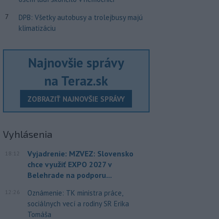
7
DPB: Všetky autobusy a trolejbusy majú
klimatizáciu
Najnovšie správy
na Teraz.sk
ZOBRAZIŤ NAJNOVŠIE SPRÁVY
Vyhlásenia
Vyjadrenie: MZVEZ: Slovensko
18:12
chce využiť EXPO 2027 v
Belehrade na podporu...
12:26
Oznámenie: TK ministra práce,
sociálnych vecí a rodiny SR Erika
Tomáša