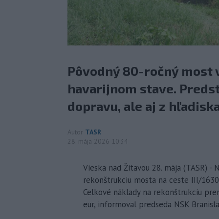
Pôvodný 80-ročný most v
havarijnom stave. Predst
dopravu, ale aj z hľadisk
Autor
TASR
28. mája 2026 10:34
Vieska nad Žitavou 28. mája (TASR) - 
rekonštrukciu mosta na ceste III/1630
Celkové náklady na rekonštrukciu pre
eur, informoval predseda NSK Branisla