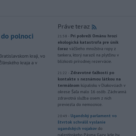
Práve teraz
do polnoci
-
Pri pobreží Ománu hrozí
21:58
ekologická katastrofa pre únik
čoraz
väčšieho množstva ropy z
tankera, ktorý narazil na plytčinu v
Bratislavskom kraji, vo
blízkosti prírodnej rezervácie.
ilinského kraja a v
-
Zdravotné ťažkosti po
21:22
kontakte s neznámou látkou na
termálnom
kúpalisku v Diakovciach v
okrese Šaľa malo 16 osôb. Záchranná
zdravotná služba osem z nich
previezla do nemocnice.
-
Ugandský parlament vo
20:49
štvrtok schválil vyslanie
ugandských vojakov
do
palestínskeho Pásma Gazy, kde by