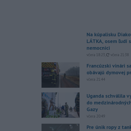
Na kúpalisku Diak
LÁTKA, osem ľudí s
nemocnici
aktualizovan
včera 18:23
,
včera 21:38
Francúzski vinári s
obávajú dymovej pr
včera 21:44
Uganda schválila v
do medzinárodných
Gazy
včera 20:49
Pre únik ropy z ta