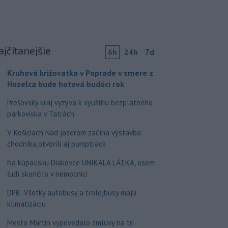
ajčítanejšie
6h
24h
7d
Kruhová križovatka v Poprade v smere z
Hozelca bude hotová budúci rok
Prešovský kraj vyzýva k využitiu bezplatného
parkoviska v Tatrách
V Košiciach Nad jazerom začína výstavba
chodníka,otvorili aj pumptrack
Na kúpalisku Diakovce UNIKALA LÁTKA, osem
ľudí skončilo v nemocnici
DPB: Všetky autobusy a trolejbusy majú
klimatizáciu
Mesto Martin vypovedalo zmluvy na tri