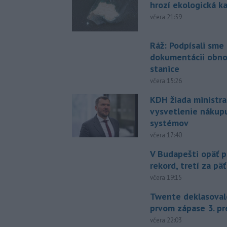
hrozí ekologická k
včera 21:59
Ráž: Podpísali sme
dokumentácii obno
stanice
včera 15:26
KDH žiada ministra
vysvetlenie nákup
systémov
včera 17:40
V Budapešti opäť p
rekord, tretí za pä
včera 19:15
Twente deklasoval
prvom zápase 3. pr
včera 22:03