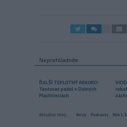
Neprehliadnite
ĎALŠÍ TEPLOTNÝ REKORD:
VIDE
Tentoraz padol v Dolných
robo
Plachtinciach
zách
Aktuálne témy:
Kvízy
Podcasty
Rok Ľ.Š