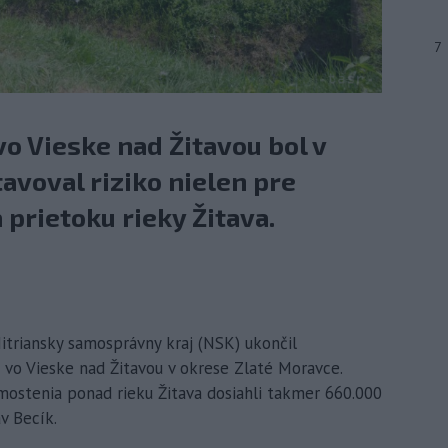
7
o Vieske nad Žitavou bol v
avoval riziko nielen pre
a prietoku rieky Žitava.
Nitriansky samosprávny kraj (NSK) ukončil
 vo Vieske nad Žitavou v okrese Zlaté Moravce.
mostenia ponad rieku Žitava dosiahli takmer 660.000
v Becík.