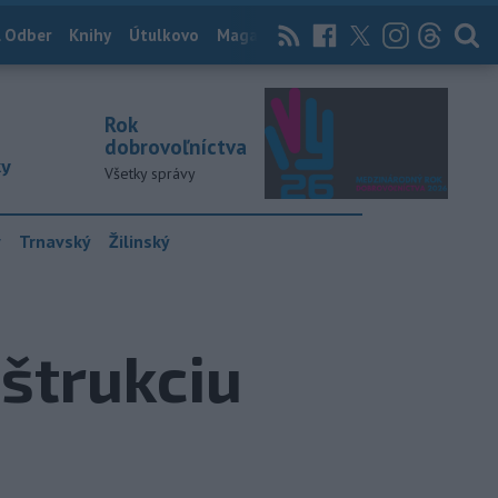
 Odber
Knihy
Útulkovo
Magazín
News Now
Archív
TASR
Rok
dobrovoľníctva
ky
Všetky správy
y
Trnavský
Žilinský
nštrukciu