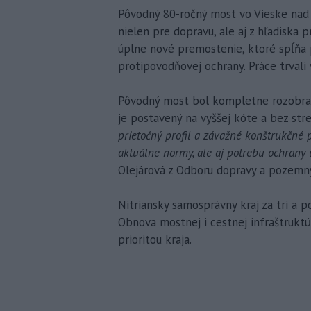
Pôvodný 80-ročný most vo Vieske nad Ž
nielen pre dopravu, ale aj z hľadiska p
úplne nové premostenie, ktoré spĺňa 
protipovodňovej ochrany. Práce trvali
Pôvodný most bol kompletne rozobrat
je postavený na vyššej kóte a bez stre
prietočný profil a závažné konštrukčné p
aktuálne normy, ale aj potrebu ochran
Olejárová z Odboru dopravy a pozemn
Nitriansky samosprávny kraj za tri a 
Obnova mostnej i cestnej infraštruktú
prioritou kraja.