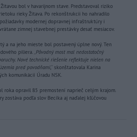
itavou bol v havarijnom stave. Predstavoval riziko
rietoku rieky Žitava. Po rekonštrukcii ho nahradilo
požiadavky modernej dopravnej infraštruktúry i
 vrátane zimnej stavebnej prestávky desať mesiacov.
ý a na jeho mieste bol postavený úplne nový. Ten
dového piliera. „
Pôvodný most mal nedostatočný
oruchy. Nové technické riešenie reflektuje nielen na
y územia pred povodňami
,“ skonštatovala Karina
ých komunikácií Úradu NSK.
pol roka opravil 85 premostení naprieč celým krajom.
ry zostáva podľa slov Becíka aj naďalej kľúčovou