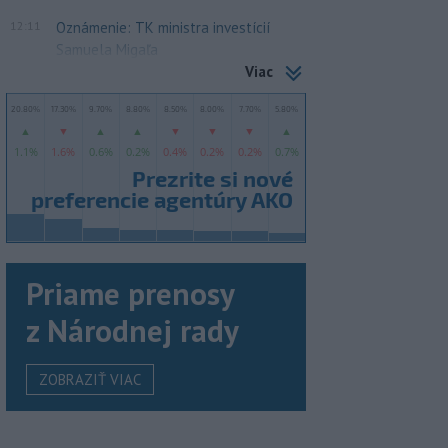
12:11
Oznámenie: TK ministra investícií
Samuela Migaľa
Viac
Priame prenosy
z Národnej rady
ZOBRAZIŤ VIAC