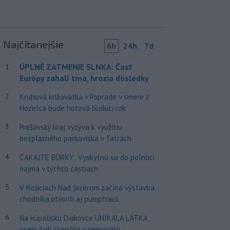
Najčítanejšie
6h
24h
7d
ÚPLNÉ ZATMENIE SLNKA: Časť
1
Európy zahalí tma, hrozia dôsledky
2
Kruhová križovatka v Poprade v smere z
Hozelca bude hotová budúci rok
3
Prešovský kraj vyzýva k využitiu
bezplatného parkoviska v Tatrách
4
ČAKAJTE BÚRKY: Vyskytnú sa do polnoci
najmä v týchto častiach
5
V Košiciach Nad jazerom začína výstavba
chodníka,otvorili aj pumptrack
6
Na kúpalisku Diakovce UNIKALA LÁTKA,
osem ľudí skončilo v nemocnici