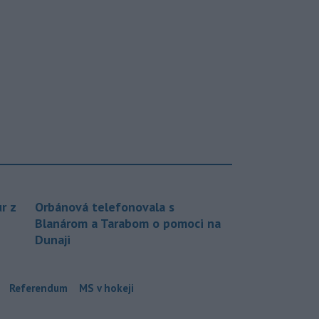
r z
Orbánová telefonovala s
Blanárom a Tarabom o pomoci na
Dunaji
Referendum
MS v hokeji