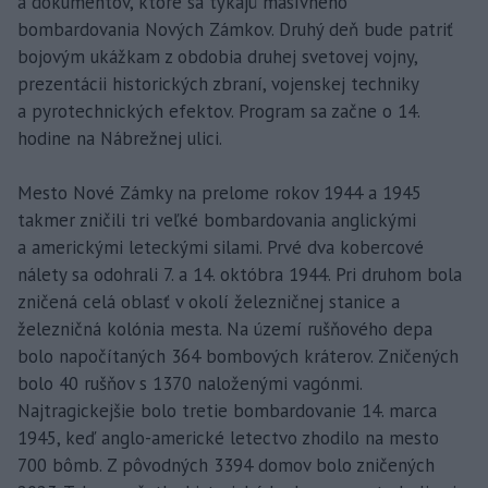
a dokumentov, ktoré sa týkajú masívneho
bombardovania Nových Zámkov. Druhý deň bude patriť
bojovým ukážkam z obdobia druhej svetovej vojny,
prezentácii historických zbraní, vojenskej techniky
a pyrotechnických efektov. Program sa začne o 14.
hodine na Nábrežnej ulici.
Mesto Nové Zámky na prelome rokov 1944 a 1945
takmer zničili tri veľké bombardovania anglickými
a americkými leteckými silami. Prvé dva kobercové
nálety sa odohrali 7. a 14. októbra 1944. Pri druhom bola
zničená celá oblasť v okolí železničnej stanice a
železničná kolónia mesta. Na území rušňového depa
bolo napočítaných 364 bombových kráterov. Zničených
bolo 40 rušňov s 1370 naloženými vagónmi.
Najtragickejšie bolo tretie bombardovanie 14. marca
1945, keď anglo-americké letectvo zhodilo na mesto
700 bômb. Z pôvodných 3394 domov bolo zničených