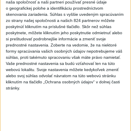
naša spoločnosť a naši partneri používať presné údaje
do davu, dostal TREST
o geografickej polohe a identifikáciu prostredníctvom
skenovania zariadenia. Súhlas s vyššie uvedeným spracúvaním
2
Český herec Vladimír Polívka odmietol zaujímavé
zo strany našej spoločnosti a našich 824 partnerov môžete
filmové projekty
poskytnúť kliknutím na príslušné tlačidlo. Skôr než súhlas
poskytnete, môžete kliknutím jeho poskytnutie odmietnuť alebo
3
Orbánová telefonovala s Blanárom a Tarabom o pomoci
si preštudovať podrobnejšie informácie a zmeniť svoje
na Dunaji
prednostné nastavenia.
Zoberte na vedomie, že na niektoré
formy spracúvania vašich osobných údajov nepotrebujeme váš
4
Mesto Martin vypovedalo zmluvy na tri rozpracované
súhlas, proti takémuto spracovaniu však máte právo namietať.
investičné akcie
Vaše prednostné nastavenia sa budú vzťahovať len na túto
webovú lokalitu. Svoje nastavenia môžete kedykoľvek zmeniť
5
V Košiciach Nad jazerom začína výstavba
alebo svoj súhlas odvolať návratom na túto webovú stránku
chodníka,otvorili aj pumptrack
kliknutím na tlačidlo „Ochrana osobných údajov“ v dolnej časti
stránky.
6
ZRÁŽKA VLAKU S AUTOM V LOZORNE: Rušňovodič jej
už nedokázal zabrániť
7
Predstavitelia Mladého Hlasu podali trestné oznámenie
na I. Korčoka