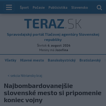
Index
Šport
Počasie
Publicistika
Slovensko
Zahranič
TERAZ
.SK
Spravodajský portál Tlačovej agentúry Slovenskej
republiky
Štvrtok
6. august 2026
Meniny má
Jozefína
Všetky
Hlavné mesto
Banskobystrický
Bratislavský
< sekcia
Nitriansky kraj
Najbombardovanejšie
slovenské mesto si pripomenie
koniec vojny