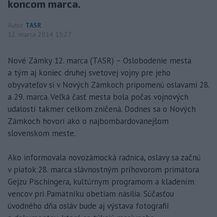
koncom marca.
Autor
TASR
12. marca 2014 15:27
Nové Zámky 12. marca (TASR) – Oslobodenie mesta
a tým aj koniec druhej svetovej vojny pre jeho
obyvateľov si v Nových Zámkoch pripomenú oslavami 28.
a 29. marca. Veľká časť mesta bola počas vojnových
udalostí takmer celkom zničená. Dodnes sa o Nových
Zámkoch hovorí ako o najbombardovanejšom
slovenskom meste.
Ako informovala novozámocká radnica, oslavy sa začnú
v piatok 28. marca slávnostným príhovorom primátora
Gejzu Pischingera, kultúrnym programom a kladením
vencov pri Pamätníku obetiam násilia. Súčasťou
úvodného dňa osláv bude aj výstava fotografií