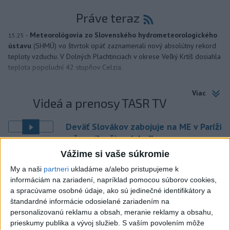
Práve teraz
-
Meteorológovia zo Slovenského hydrometeorologického
15:25
ústavu
(SHMÚ) vo štvrtok opäť zaznamenali nový absolútny rekord
teploty vzduchu. V Dolných Plachtinciach v okrese Veľký Krtíš dosiahla
teplota popoludní 42 stupňov Celzia.
Viac
Videá a prenosy TASR TV
Deväť Slovákov zabojuje na ME v Paríži
o čo najlepšie výsledky
Vážime si vaše súkromie
Viac
My a naši
partneri
ukladáme a/alebo pristupujeme k
Najčítanejšie
informáciám na zariadení, napríklad pomocou súborov cookies,
a spracúvame osobné údaje, ako sú jedinečné identifikátory a
6h
24h
7d
štandardné informácie odosielané zariadením na
personalizovanú reklamu a obsah, meranie reklamy a obsahu,
prieskumy publika a vývoj služieb.
S vaším povolením môže
Afganec, ktorý v Mníchove vrazil autom
1