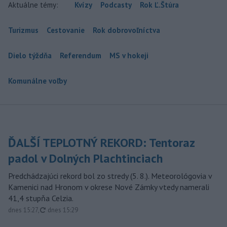
Aktuálne témy:
Kvízy
Podcasty
Rok Ľ.Štúra
Turizmus
Cestovanie
Rok dobrovoľníctva
Dielo týždňa
Referendum
MS v hokeji
Komunálne voľby
ĎALŠÍ TEPLOTNÝ REKORD: Tentoraz
padol v Dolných Plachtinciach
Predchádzajúci rekord bol zo stredy (5. 8.). Meteorológovia v
Kamenici nad Hronom v okrese Nové Zámky vtedy namerali
41,4 stupňa Celzia.
aktualizované
dnes 15:27
,
dnes 15:29