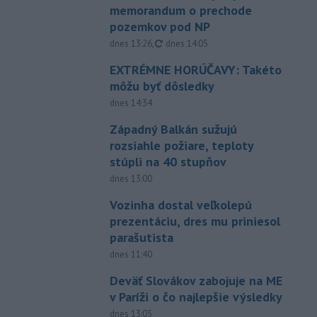
memorandum o prechode
pozemkov pod NP
aktualizované
dnes 13:26
,
dnes 14:05
EXTRÉMNE HORÚČAVY: Takéto
môžu byť dôsledky
dnes 14:34
Západný Balkán sužujú
rozsiahle požiare, teploty
stúpli na 40 stupňov
dnes 13:00
Vozinha dostal veľkolepú
prezentáciu, dres mu priniesol
parašutista
dnes 11:40
Deväť Slovákov zabojuje na ME
v Paríži o čo najlepšie výsledky
dnes 13:05