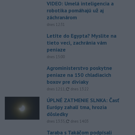
VIDEO: Umelá inteligencia a
robotika pomáhajú už aj
záchranárom
dnes 12:31
Letíte do Egypta? Myslite na
tieto veci, zachránia vám
peniaze
dnes 15:00
Agroministerstvo poskytne
peniaze na 150 chladiacich
boxov pre diviaky
aktualizované
dnes 12:11
,
dnes 13:22
ÚPLNÉ ZATMENIE SLNKA: Časť
Európy zahalí tma, hrozia
dôsledky
aktualizované
dnes 13:35
,
dnes 14:03
Taraba s Takáčom podpísali