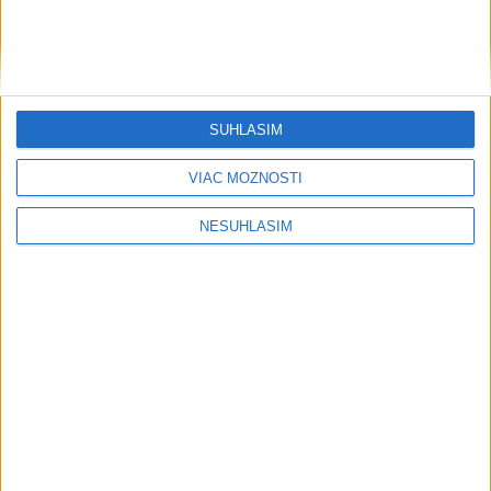
....
SÚHLASÍM
VIAC MOŽNOSTÍ
NESÚHLASÍM
....