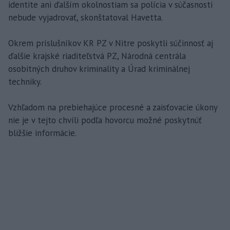
identite ani ďalším okolnostiam sa polícia v súčasnosti
nebude vyjadrovať, skonštatoval Havetta.
Okrem príslušníkov KR PZ v Nitre poskytli súčinnosť aj
ďalšie krajské riaditeľstvá PZ, Národná centrála
osobitných druhov kriminality a Úrad kriminálnej
techniky.
Vzhľadom na prebiehajúce procesné a zaisťovacie úkony
nie je v tejto chvíli podľa hovorcu možné poskytnúť
bližšie informácie.