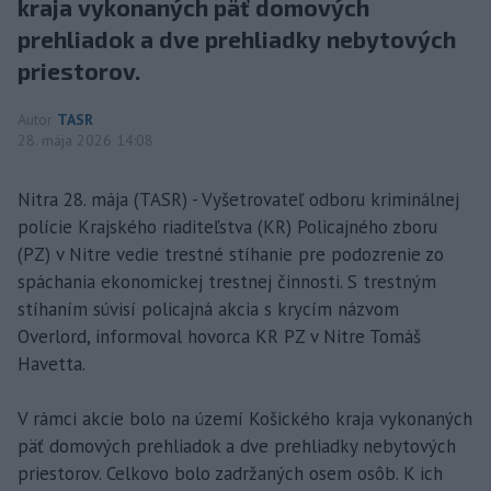
kraja vykonaných päť domových
prehliadok a dve prehliadky nebytových
priestorov.
Autor
TASR
28. mája 2026 14:08
Nitra 28. mája (TASR) - Vyšetrovateľ odboru kriminálnej
polície Krajského riaditeľstva (KR) Policajného zboru
(PZ) v Nitre vedie trestné stíhanie pre podozrenie zo
spáchania ekonomickej trestnej činnosti. S trestným
stíhaním súvisí policajná akcia s krycím názvom
Overlord, informoval hovorca KR PZ v Nitre Tomáš
Havetta.
V rámci akcie bolo na území Košického kraja vykonaných
päť domových prehliadok a dve prehliadky nebytových
priestorov. Celkovo bolo zadržaných osem osôb. K ich