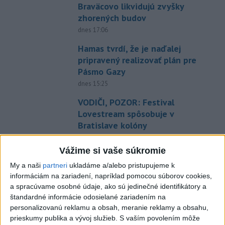
Braväcovo likvidujú zvyšky
zhorených budov
dnes 17:06
Hamas tvrdí, že je naďalej
pripravený realizovať plán pre
Pásmo Gazy
dnes 15:25
VODIČI, POZOR: Festival
Lovestream spôsobuje v
Bratislave kolóny
dnes 17:01
Vážime si vaše súkromie
Zelenskyj: Ukrajine nezostala
My a naši
partneri
ukladáme a/alebo pristupujeme k
prakticky žiadna nepoškodená
informáciám na zariadení, napríklad pomocou súborov cookies,
elektráreň
a spracúvame osobné údaje, ako sú jedinečné identifikátory a
dnes 15:18
štandardné informácie odosielané zariadením na
personalizovanú reklamu a obsah, meranie reklamy a obsahu,
MLADÍK VYPADOL Z FERRATY:
prieskumy publika a vývoj služieb.
S vaším povolením môže
Na Skalke pri Kremnici