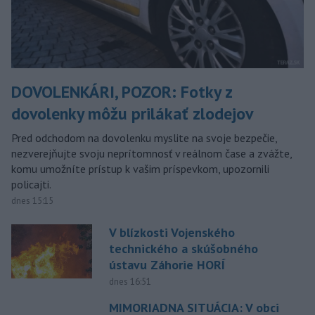
DOVOLENKÁRI, POZOR: Fotky z
dovolenky môžu prilákať zlodejov
Pred odchodom na dovolenku myslite na svoje bezpečie,
nezverejňujte svoju neprítomnosť v reálnom čase a zvážte,
komu umožníte prístup k vašim príspevkom, upozornili
policajti.
dnes 15:15
V blízkosti Vojenského
technického a skúšobného
ústavu Záhorie HORÍ
dnes 16:51
MIMORIADNA SITUÁCIA: V obci