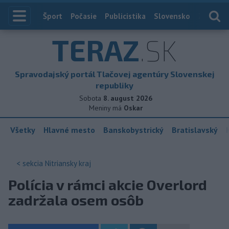
Index
Šport
Počasie
Publicistika
Slovensko
Zahranič
TERAZ
.SK
Spravodajský portál Tlačovej agentúry Slovenskej
republiky
Sobota
8. august 2026
Meniny má
Oskar
Všetky
Hlavné mesto
Banskobystrický
Bratislavský
< sekcia
Nitriansky kraj
Polícia v rámci akcie Overlord
zadržala osem osôb