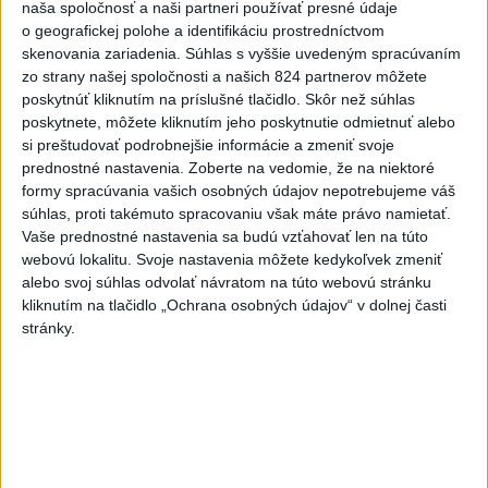
naša spoločnosť a naši partneri používať presné údaje
zasahovali záchranári
o geografickej polohe a identifikáciu prostredníctvom
dnes 17:19
skenovania zariadenia. Súhlas s vyššie uvedeným spracúvaním
zo strany našej spoločnosti a našich 824 partnerov môžete
SMUTNÁ SPRÁVA: Vo veku 68
poskytnúť kliknutím na príslušné tlačidlo. Skôr než súhlas
rokov zomrel po chorobe otec
poskytnete, môžete kliknutím jeho poskytnutie odmietnuť alebo
Lionela Messiho
si preštudovať podrobnejšie informácie a zmeniť svoje
aktualizované
dnes 15:34
,
dnes 16:53
prednostné nastavenia.
Zoberte na vedomie, že na niektoré
formy spracúvania vašich osobných údajov nepotrebujeme váš
STOVKY NASADENÝCH
súhlas, proti takémuto spracovaniu však máte právo namietať.
HASIČOV: Zasahujú pri lesnom
Vaše prednostné nastavenia sa budú vzťahovať len na túto
požiari v Andalúzii
webovú lokalitu. Svoje nastavenia môžete kedykoľvek zmeniť
dnes 17:13
alebo svoj súhlas odvolať návratom na túto webovú stránku
kliknutím na tlačidlo „Ochrana osobných údajov“ v dolnej časti
POŽIAR VO VAŽCI: Zasahovali
stránky.
profesionáli, zranila sa jedna
osoba
dnes 15:42
Práve teraz
-
Na Skalke pri Kremnici pomáhali horskí záchranári v
17:17