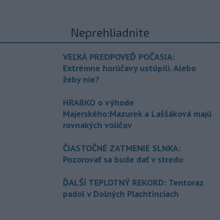
Neprehliadnite
VEĽKÁ PREDPOVEĎ POČASIA:
Extrémne horúčavy ustúpili. Alebo
žeby nie?
HRABKO o výhode
Majerského:Mazurek a Laššáková majú
rovnakých voličov
ČIASTOČNÉ ZATMENIE SLNKA:
Pozorovať sa bude dať v stredu
ĎALŠÍ TEPLOTNÝ REKORD: Tentoraz
padol v Dolných Plachtinciach