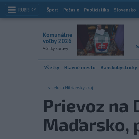
RUBRIKY
Index
Šport
Počasie
Publicistika
Slovensko
Komunálne
voľby 2026
S
Všetky správy
Všetky
Hlavné mesto
Banskobystrický
< sekcia
Nitriansky kraj
Prievoz na 
Maďarsko, p