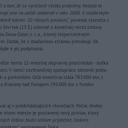
dčí o tom, že sú vyriešené všetky problémy. Nebola to
naji sme sa začali zaoberať v roku 2008. S maďarským
baviť takmer 20 rôznych povolení,"
povedal starosta s
 štvrtok (13.3.) rokovať o konečnej verzii zmluvy
Duna-Color, s. r. o., ktorej stopercentným
m. Dodal, že s maďarskou stranou prerokujú 18.
ôjde k jej podpísaniu.
môže tento 12-miestny dopravný prostriedok - loďka
osti. V rámci cezhraničnej spolupráce obnovili jednu
i a parkovisko. Celá investícia stála 783.000 eur, z
 a Kravany nad Dunajom 293.000 eur z fondov
al aj v predchádzajúcich storočiach. Počas druhej
om istom mieste je postavený nový prístav, ktorý
ných lístkov budú celkom prijateľné, čoskoro
oriadkom,"
poznamenal Duka.