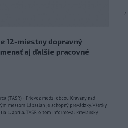
7
že 12-miestny dopravný
amenať aj ďalšie pracovné
rca (TASR) - Prievoz medzi obcou Kravany nad
ým mestom Lábatlan je schopný prevádzky. Všetky
ia 1. apríla. TASR o tom informoval kraviansky