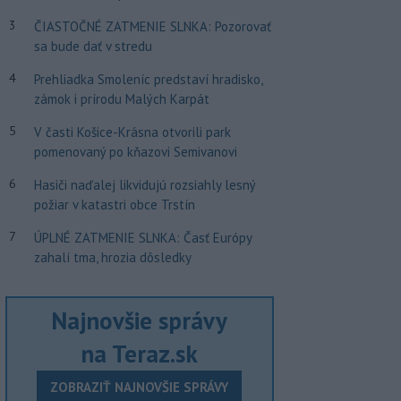
3
ČIASTOČNÉ ZATMENIE SLNKA: Pozorovať
sa bude dať v stredu
4
Prehliadka Smoleníc predstaví hradisko,
zámok i prírodu Malých Karpát
5
V časti Košice-Krásna otvorili park
pomenovaný po kňazovi Semivanovi
6
Hasiči naďalej likvidujú rozsiahly lesný
požiar v katastri obce Trstín
7
ÚPLNÉ ZATMENIE SLNKA: Časť Európy
zahalí tma, hrozia dôsledky
Najnovšie správy
na Teraz.sk
ZOBRAZIŤ NAJNOVŠIE SPRÁVY