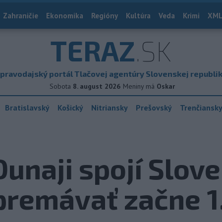
Zahraničie
Ekonomika
Regióny
Kultúra
Veda
Krimi
XML
TERAZ
.SK
pravodajský portál Tlačovej agentúry Slovenskej republi
Sobota
8. august 2026
Meniny má
Oskar
Bratislavský
Košický
Nitriansky
Prešovský
Trenčiansk
Dunaji spojí Slov
remávať začne 1.