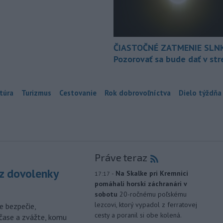
ČIASTOČNÉ ZATMENIE SLN
Pozorovať sa bude dať v st
túra
Turizmus
Cestovanie
Rok dobrovoľníctva
Dielo týždňa
Práve teraz
z dovolenky
-
Na Skalke pri Kremnici
17:17
pomáhali horskí záchranári v
sobotu
20-ročnému poľskému
lezcovi, ktorý vypadol z ferratovej
e bezpečie,
cesty a poranil si obe kolená.
čase a zvážte, komu