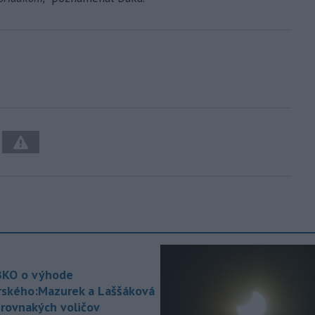
KO o výhode
rského:Mazurek a Laššáková
 rovnakých voličov