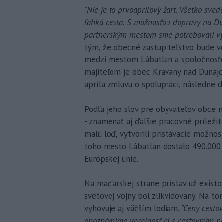
"Nie je to prvoaprílový žart. Všetko sve
ľahká cesta. S možnosťou dopravy na Du
partnerským mestom sme potrebovali vy
tým, že obecné zastupiteľstvo bude vo
medzi mestom Lábatlan a spoločnosťou 
majiteľom je obec Kravany nad Dunajo
apríla zmluvu o spolupráci, následne d
Podľa jeho slov pre obyvateľov obce 
- znamenať aj ďalšie pracovné príležit
malú loď, vytvorili pristávacie možnost
toho mesto Lábatlan dostalo 490.000
Európskej únie.
Na maďarskej strane prístav už existov
svetovej vojny bol zlikvidovaný. Na t
vyhovuje aj väčším lodiam.
"Ceny cestov
oboznámime verejnosť aj s cestovným p