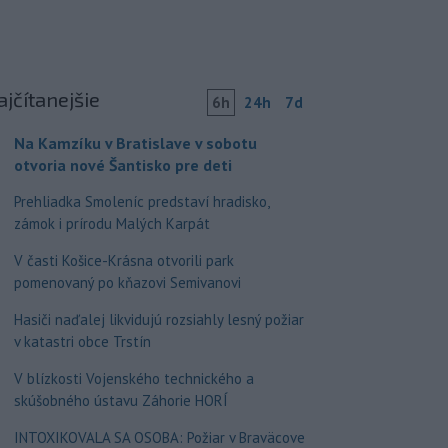
ajčítanejšie
6h
24h
7d
Na Kamzíku v Bratislave v sobotu
otvoria nové Šantisko pre deti
Prehliadka Smoleníc predstaví hradisko,
zámok i prírodu Malých Karpát
V časti Košice-Krásna otvorili park
pomenovaný po kňazovi Semivanovi
Hasiči naďalej likvidujú rozsiahly lesný požiar
v katastri obce Trstín
V blízkosti Vojenského technického a
skúšobného ústavu Záhorie HORÍ
INTOXIKOVALA SA OSOBA: Požiar v Braväcove