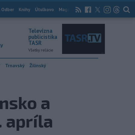
 Odber
Knihy
Útulkovo
Magazín
News Now
Archív
TASR
Televízna
publicistika
TASR
ky
Všetky relácie
y
Trnavský
Žilinský
ensko a
 apríla