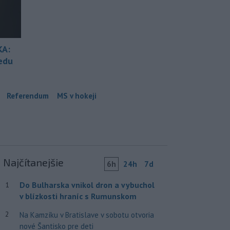
KA:
redu
Referendum
MS v hokeji
Najčítanejšie
6h
24h
7d
Do Bulharska vnikol dron a vybuchol
1
v blízkosti hraníc s Rumunskom
2
Na Kamzíku v Bratislave v sobotu otvoria
nové Šantisko pre deti