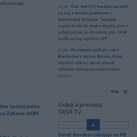
li policajti.
-
Viac než 275 hasičov nasadili
17:10
na boj s lesným požiarom v
španielskej
Andalúzii. Tamojšie
orgány tvrdia, že žiadna obytná zóna v
súčasnosti nie je ohrozená, píše TASR
podľa správy agentúry AFP.
-
Po nočnom požiari v obci
17:04
Braväcovo v okrese Brezno, ktorý
zasiahol celkovo desať stavieb,
vyhlásila samospráva mimoriadnu
situáciu.
-
V Bratislave sa aktuálne
16:58
Viac
tvoria kolóny vozidiel v každom
smere
k festivalu Lovestream.
Videá a prenosy
kého technického
Usmerňované sú bratislavskou
TASR TV
políciou.
vu Záhorie HORÍ
-
V tesnej blízkosti
16:50
Vojenského technického a
Deväť Slovákov zabojuje na ME
skúšobného
ústavu (VTSÚ) Záhorie