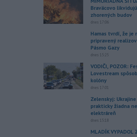
MIMORIADNA SITUÁ
Braväcovo likviduj
zhorených budov
dnes 17:06
Hamas tvrdí, že je 
pripravený realizov
Pásmo Gazy
dnes 15:25
VODIČI, POZOR: Fes
Lovestream spôsobu
kolóny
dnes 17:01
Zelenskyj: Ukrajin
prakticky žiadna 
elektráreň
dnes 15:18
MLADÍK VYPADOL Z