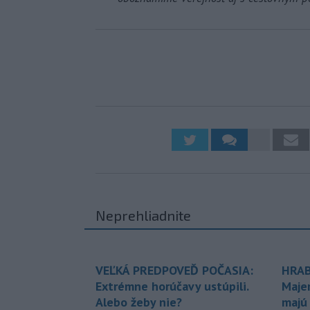
Neprehliadnite
VEĽKÁ PREDPOVEĎ POČASIA:
HRAB
Extrémne horúčavy ustúpili.
Maje
Alebo žeby nie?
majú