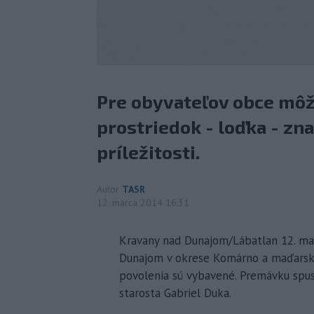
Pre obyvateľov obce mô
prostriedok - loďka - zn
príležitosti.
Autor
TASR
12. marca 2014 16:31
Kravany nad Dunajom/Lábatlan 12. ma
Dunajom v okrese Komárno a maďarsk
povolenia sú vybavené. Premávku spust
starosta Gabriel Duka.