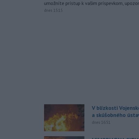
umožníte prístup k vašim príspevkom, upozorni
dnes 15:15
V blízkosti Vojens
a skúšobného ústa
dnes 16:51