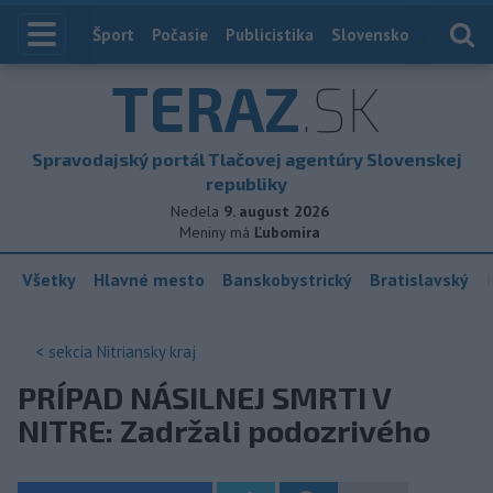
Index
Šport
Počasie
Publicistika
Slovensko
Zahranič
TERAZ
.SK
Spravodajský portál Tlačovej agentúry Slovenskej
republiky
Nedela
9. august 2026
Meniny má
Ľubomíra
Všetky
Hlavné mesto
Banskobystrický
Bratislavský
< sekcia
Nitriansky kraj
PRÍPAD NÁSILNEJ SMRTI V
NITRE: Zadržali podozrivého