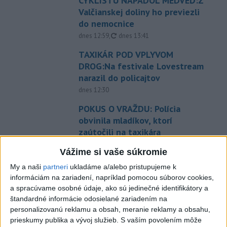
CYKLISTU NAPADOL MEDVEĎ:Z
Valčianskej doliny ho previezli
do nemocnice
aktualizované
dnes 12:59
,
dnes 13:41
TAXIKÁR POD VPLYVOM
DROG:Na festivale Lovestream
narazil do policajtov
dnes 12:30
POKUS O VRAŽDU: Polícia
obvinila mladíkov, ktorí
zaútočili na taxikára
dnes 11:40
Vážime si vaše súkromie
NEBEZPEČNÁ POTÝČKA: Po
My a naši
partneri
ukladáme a/alebo pristupujeme k
bodnutí neznámym predmetom
informáciám na zariadení, napríklad pomocou súborov cookies,
skončil v nemocnici
a spracúvame osobné údaje, ako sú jedinečné identifikátory a
dnes 12:10
štandardné informácie odosielané zariadením na
personalizovanú reklamu a obsah, meranie reklamy a obsahu,
Dobrindt: Nemecko čelí každý
prieskumy publika a vývoj služieb.
S vaším povolením môže