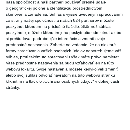
deň útokom v hybridnej vojne
naša spoločnosť a naši partneri používať presné údaje
dnes 14:30
o geografickej polohe a identifikáciu prostredníctvom
skenovania zariadenia. Súhlas s vyššie uvedeným spracúvaním
Slováci prehrali duel o bronz,
zo strany našej spoločnosti a našich 824 partnerov môžete
poskytnúť kliknutím na príslušné tlačidlo. Skôr než súhlas
Štolc: Hodnotí sa to ťažko
poskytnete, môžete kliknutím jeho poskytnutie odmietnuť alebo
dnes 10:18
si preštudovať podrobnejšie informácie a zmeniť svoje
prednostné nastavenia.
Zoberte na vedomie, že na niektoré
Práve teraz
formy spracúvania vašich osobných údajov nepotrebujeme váš
súhlas, proti takémuto spracovaniu však máte právo namietať.
-
Pápež Lev XIV. v nedeľu vyzval na vytvorenie
14:30
Vaše prednostné nastavenia sa budú vzťahovať len na túto
humanitárnych
koridorov pre civilistov zasiahnutých vojnou v
webovú lokalitu. Svoje nastavenia môžete kedykoľvek zmeniť
Sudáne, v ktorej zahynuli desaťtisíce ľudí a milióny sú vysídlené.
alebo svoj súhlas odvolať návratom na túto webovú stránku
kliknutím na tlačidlo „Ochrana osobných údajov“ v dolnej časti
Viac
stránky.
Videá a prenosy TASR TV
Deväť Slovákov zabojuje na ME v Paríži
o čo najlepšie výsledky
Viac