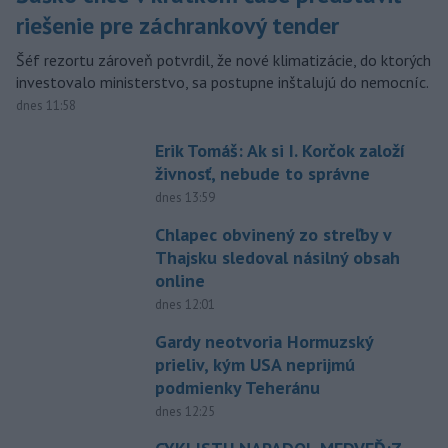
riešenie pre záchrankový tender
Šéf rezortu zároveň potvrdil, že nové klimatizácie, do ktorých
investovalo ministerstvo, sa postupne inštalujú do nemocníc.
dnes 11:58
Erik Tomáš: Ak si I. Korčok založí
živnosť, nebude to správne
dnes 13:59
Chlapec obvinený zo streľby v
Thajsku sledoval násilný obsah
online
dnes 12:01
Gardy neotvoria Hormuzský
prieliv, kým USA neprijmú
podmienky Teheránu
dnes 12:25