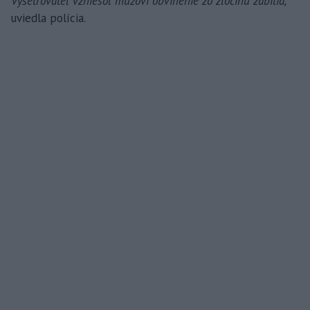
Vyšetrovateľ vzniesol mužovi obvinenie zo zločinu zabitia,“
uviedla polícia.