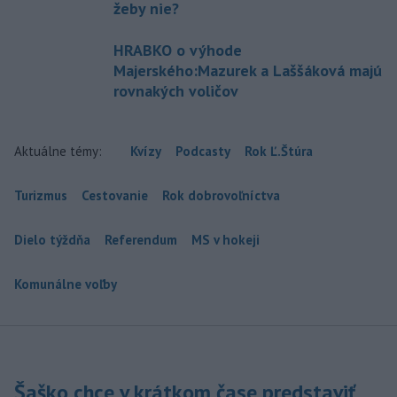
žeby nie?
HRABKO o výhode
Majerského:Mazurek a Laššáková majú
rovnakých voličov
Aktuálne témy:
Kvízy
Podcasty
Rok Ľ.Štúra
Turizmus
Cestovanie
Rok dobrovoľníctva
Dielo týždňa
Referendum
MS v hokeji
Komunálne voľby
Šaško chce v krátkom čase predstaviť