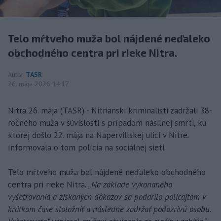
Telo mŕtveho muža bol nájdené neďaleko
obchodného centra pri rieke Nitra.
Autor
TASR
26. mája 2026 14:17
Nitra 26. mája (TASR) - Nitrianski kriminalisti zadržali 38-
ročného muža v súvislosti s prípadom násilnej smrti, ku
ktorej došlo 22. mája na Napervillskej ulici v Nitre.
Informovala o tom polícia na sociálnej sieti.
Telo mŕtveho muža bol nájdené neďaleko obchodného
centra pri rieke Nitra.
„Na základe vykonaného
vyšetrovania a získaných dôkazov sa podarilo policajtom v
krátkom čase stotožniť a následne zadržať podozrivú osobu.