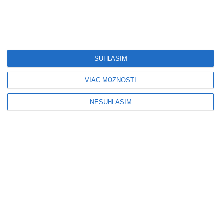
....
SÚHLASÍM
....
VIAC MOŽNOSTÍ
NESÚHLASÍM