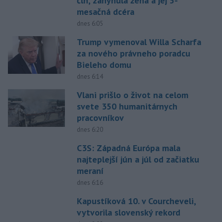
čln, zahynula žena a jej 5-
mesačná dcéra
dnes 6:05
Trump vymenoval Willa Scharfa
za nového právneho poradcu
Bieleho domu
dnes 6:14
Vlani prišlo o život na celom
svete 350 humanitárnych
pracovníkov
dnes 6:20
C3S: Západná Európa mala
najteplejší jún a júl od začiatku
meraní
dnes 6:16
Kapustíková 10. v Courcheveli,
vytvorila slovenský rekord