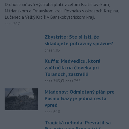
Druhostupňová výstraha platí v celom Bratislavskom,
Nitrianskom a Trnavskom kraji. Rovnako v okresoch Krupina,
Lučenec a Veľký Krtíš v Banskobystrickom kraji.
dnes 7:17
Zbystrite: Ste si istí, že
skladujete potraviny správne?
dnes 9:03
Kuffa: Medvedicu, ktorá
zaútočila na človeka pri
Turanoch, zastrelili
aktualizované
dnes 7:03
,
dnes 7:35
Mladenov: Odmietaný plán pre
Pásmo Gazy je jediná cesta
vpred
dnes 6:10
Tragická nehoda: Prevrátil sa