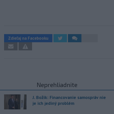
Zdieľaj na Facebooku
Neprehliadnite
J. Božik: Financovanie samospráv nie
je ich jediný problém