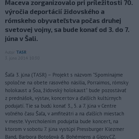
Maceva zorganizovalo pri príležitosti 70.
výročia deportácií židovského a
rómskeho obyvateľstva počas druhej
svetovej vojny, sa bude konať od 3. do 7.
júna v Šali.
Autor
TASR
3. júna 2014 10:30
Šaľa 3. júna (TASR) – Projekt s názvom "Spomínajme
spoločne na obete rasového násilia, Porraimos, rómsky
holokaust a Šoa, židovský holokaust" bude pozostávať
z prednášok, výstav, koncertov a ďalších kultúrnych
podujatí. Tie sa budú konať 3., 5. a 7. júna v Centre
voľného času Šaľa, v amfiteátri a na ďalších miestach
v meste. Vyvrcholením podujatia bude koncert, na
ktorom v sobotu 7. júna vystúpi Pressburger Klezmer
Band, Barbora Botošová & Bohémiens a Gipsy.CZ.