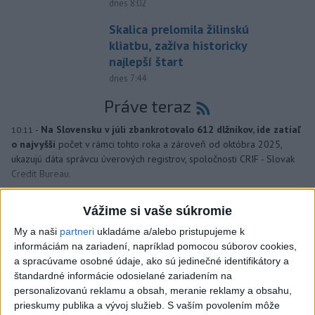
dnes 8:02
Skalica prelomila žilinskú
kliatbu, zažíva historicky
najlepší štart
dnes 7:44
Práve teraz
-
Na Slovensku v júli zbankrotovalo 612 dlžníkov, ide zatiaľ
10:11
o najvyšší
počet v rámci tohto roka a zároveň od októbra 2025,
ukazujú dáta správcu úverových registrov, spoločnosti CRIF - Slovak
Credit Bureau.
Viac
Vážime si vaše súkromie
Videá a prenosy TASR TV
My a naši
partneri
ukladáme a/alebo pristupujeme k
informáciám na zariadení, napríklad pomocou súborov cookies,
Deväť Slovákov zabojuje na ME v Paríži
a spracúvame osobné údaje, ako sú jedinečné identifikátory a
o čo najlepšie výsledky
štandardné informácie odosielané zariadením na
personalizovanú reklamu a obsah, meranie reklamy a obsahu,
prieskumy publika a vývoj služieb.
S vaším povolením môže
Viac