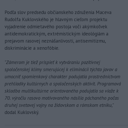
Podľa slov predsedu občianskeho združenia Maceva
Rudolfa Kuklovského je hlavným cieľom projektu
vyjadrenie odmietavého postoja voči akýmkoľvek
antidemokratickým, extrémistickým ideológiám a
prejavom rasovej neznášanlivosti, antisemitizmu,
diskriminácie a xenofóbie.
"Zámerom je tiež prispieť k vytváraniu pozitívnej
spoločenskej klímy smerujúcej k eliminácii týchto javov a
umocniť spomienkový charakter podujatia prostredníctvom
prehliadky kultúrnych a spoločenských aktivít. Programová
skladba multikultúrne orientovaného podujatia sa viaže k
70. výročiu rasovo motivovaného násilia páchaného počas
druhej svetovej vojny na židovskom a rómskom etniku,"
dodal Kuklovský.