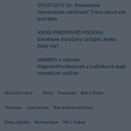
OTESTUJTE SA: Rozumiete
slovenským nárečiam? Tieto slová vás
potrápia
VEĽKÁ PREDPOVEĎ POČASIA:
Extrémne horúčavy ustúpili. Alebo
žeby nie?
HRABKO o výhode
Majerského:Mazurek a Laššáková majú
rovnakých voličov
Aktuálne témy:
Kvízy
Podcasty
Rok Ľ.Štúra
Turizmus
Cestovanie
Rok dobrovoľníctva
Dielo týždňa
Referendum
MS v hokeji