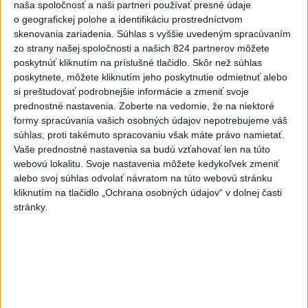
naša spoločnosť a naši partneri používať presné údaje
Najčítanejšie
o geografickej polohe a identifikáciu prostredníctvom
skenovania zariadenia. Súhlas s vyššie uvedeným spracúvaním
6h
24h
7d
zo strany našej spoločnosti a našich 824 partnerov môžete
poskytnúť kliknutím na príslušné tlačidlo. Skôr než súhlas
MLADÍK VYPADOL Z FERRATY: Na Skalke
1
poskytnete, môžete kliknutím jeho poskytnutie odmietnuť alebo
pri Kremnici zasahovali záchranári
si preštudovať podrobnejšie informácie a zmeniť svoje
prednostné nastavenia.
Zoberte na vedomie, že na niektoré
2
formy spracúvania vašich osobných údajov nepotrebujeme váš
DRÁMA V PARLAMENTE: Poslankyňa hádzala do
súhlas, proti takémuto spracovaniu však máte právo namietať.
premiéra vajíčka
Vaše prednostné nastavenia sa budú vzťahovať len na túto
3
webovú lokalitu. Svoje nastavenia môžete kedykoľvek zmeniť
Česká vláda uvažuje nad zvýšením valorizácie dôchodkov
alebo svoj súhlas odvolať návratom na túto webovú stránku
na dvojnásobok
kliknutím na tlačidlo „Ochrana osobných údajov“ v dolnej časti
4
stránky.
Tragická nehoda: Prevrátil sa čln, zahynula žena a jej 5-
mesačná dcéra
5
ÚTOK MEDVEĎA: V Turanoch pri zjazde z D1 našli
zraneného muža
6
Ugandský futbalista Owori zomrel vo veku 27 rokov po