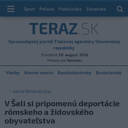
Index
Šport
Počasie
Publicistika
Slovensko
Zahranič
TERAZ
.SK
Spravodajský portál Tlačovej agentúry Slovenskej
republiky
Pondelok
10. august 2026
Meniny má
Vavrinec
Všetky
Hlavné mesto
Banskobystrický
Bratislavský
< sekcia
Nitriansky kraj
V Šali si pripomenú deportácie
rómskeho a židovského
obyvateľstva