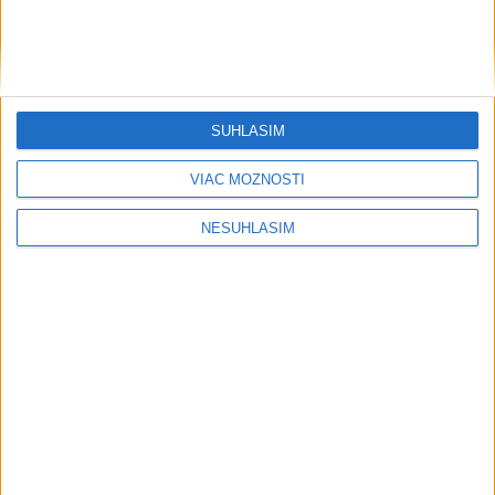
....
SÚHLASÍM
VIAC MOŽNOSTÍ
NESÚHLASÍM
....