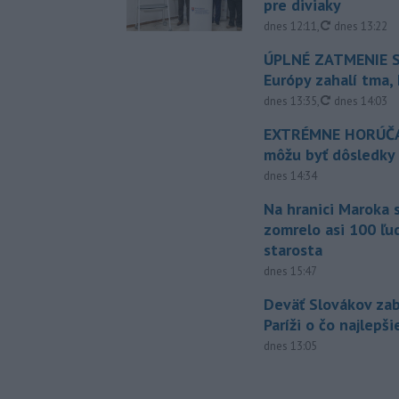
pre diviaky
aktualizovan
dnes 12:11
,
dnes 13:22
ÚPLNÉ ZATMENIE S
Európy zahalí tma,
aktualizovan
dnes 13:35
,
dnes 14:03
EXTRÉMNE HORÚČA
môžu byť dôsledky
dnes 14:34
Na hranici Maroka 
zomrelo asi 100 ľu
starosta
dnes 15:47
Deväť Slovákov zab
Paríži o čo najlepš
dnes 13:05