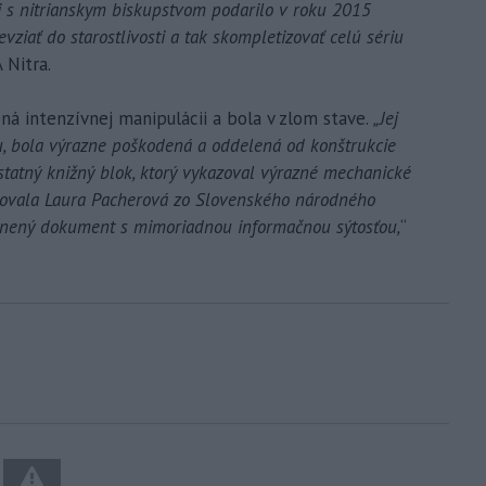
i s nitrianskym biskupstvom podarilo v roku 2015
ziať do starostlivosti a tak skompletizovať celú sériu
 Nitra.
á intenzívnej manipulácii a bola v zlom stave.
„Jej
u, bola výrazne poškodená a oddelená od konštrukcie
tatný knižný blok, ktorý vykazoval výrazné mechanické
urovala Laura Pacherová zo Slovenského národného
ránený dokument s mimoriadnou informačnou sýtosťou,
“