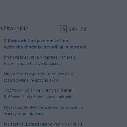
ajčítanejšie
6h
24h
7d
V Košiciach Nad jazerom začína
výstavba chodníka,otvorili aj pumptrack
Kruhová križovatka v Poprade v smere z
Hozelca bude hotová budúci rok
Mesto Martin vypovedalo zmluvy na tri
rozpracované investičné akcie
ZRÁŽKA VLAKU S AUTOM V LOZORNE:
Rušňovodič jej už nedokázal zabrániť
Myjava oslávi 440. výročie svojho založenia
viacerými podujatiami
Pre festival Lovestream vo Vajnoroch budú