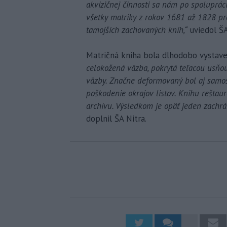
akvizičnej činnosti sa nám po spoluprác
všetky matriky z rokov 1681 až 1828 prev
tamojších zachovaných kníh,“
uviedol ŠA
Matričná kniha bola dlhodobo vystaven
celokožená väzba, pokrytá teľacou usňo
väzby. Značne deformovaný bol aj samos
poškodenie okrajov listov. Knihu rešta
archívu. Výsledkom je opäť jeden zach
doplnil ŠA Nitra.