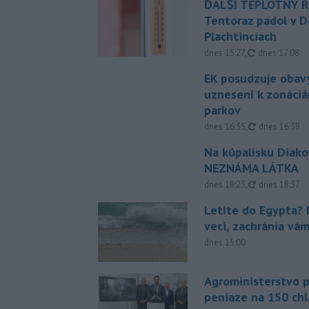
ĎALŠÍ TEPLOTNÝ 
Tentoraz padol v D
Plachtinciach
aktualizovan
dnes 15:27
,
dnes 17:08
EK posudzuje obavy
uznesení k zonáci
parkov
aktualizovan
dnes 16:35
,
dnes 16:38
Na kúpalisku Diak
NEZNÁMA LÁTKA
aktualizovan
dnes 18:23
,
dnes 18:37
Letíte do Egypta? 
veci, zachránia vá
dnes 15:00
Agroministerstvo 
peniaze na 150 chl