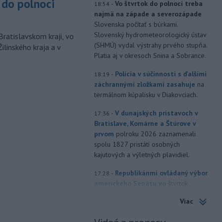
do polnoci
-
Vo štvrtok do polnoci treba
18:54
najmä na západe a severozápade
Slovenska počítať s búrkami.
Slovenský hydrometeorologický ústav
Bratislavskom kraji, vo
(SHMÚ) vydal výstrahy prvého stupňa.
ilinského kraja a v
Platia aj v okresoch Snina a Sobrance.
-
Polícia v súčinnosti s ďalšími
18:19
záchrannými zložkami zasahuje
na
termálnom kúpalisku v Diakovciach.
-
V dunajských prístavoch v
17:36
Bratislave, Komárne a Štúrove v
prvom
polroku 2026 zaznamenali
spolu 1827 pristátí osobných
kajutových a výletných plavidiel.
-
Republikánmi ovládaný výbor
17:28
amerického Senátu vo
štvrtok
označil lekára Anthonyho Fauciho za
Viac
osobu brániacu vyšetrovacím
právomociam Kongresu.
Videá a prenosy