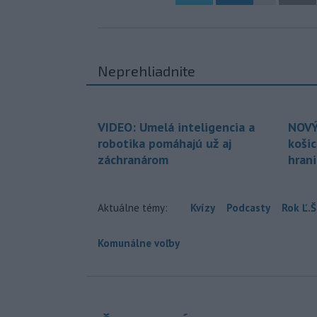
Neprehliadnite
VIDEO: Umelá inteligencia a
NOVÝ
robotika pomáhajú už aj
koši
záchranárom
hran
Aktuálne témy:
Kvízy
Podcasty
Rok Ľ.Š
Komunálne voľby