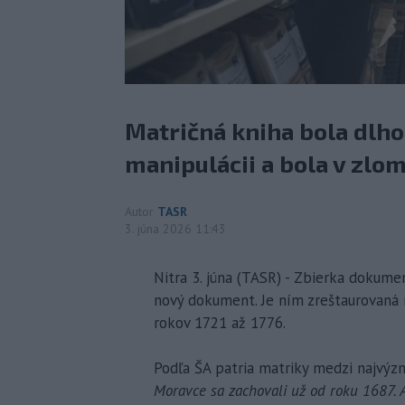
Matričná kniha bola dlh
manipulácii a bola v zlom
Autor
TASR
3. júna 2026 11:43
Nitra 3. júna (TASR) - Zbierka dokume
nový dokument. Je ním zreštaurovaná 
rokov 1721 až 1776.
Podľa ŠA patria matriky medzi najvý
Moravce sa zachovali už od roku 1687. A