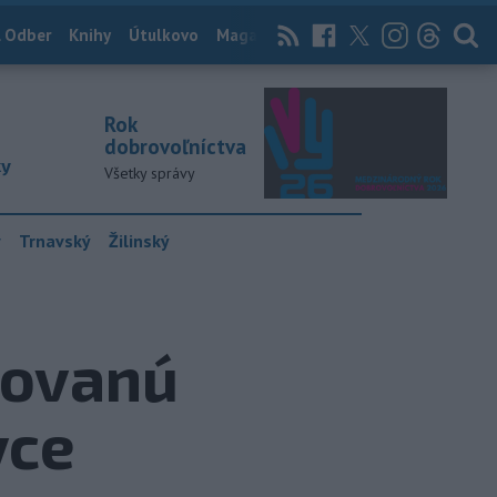
 Odber
Knihy
Útulkovo
Magazín
News Now
Archív
TASR
Rok
dobrovoľníctva
ky
Všetky správy
y
Trnavský
Žilinský
rovanú
vce