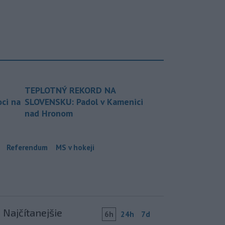
TEPLOTNÝ REKORD NA
ci na
SLOVENSKU: Padol v Kamenici
nad Hronom
Referendum
MS v hokeji
Najčítanejšie
6h
24h
7d