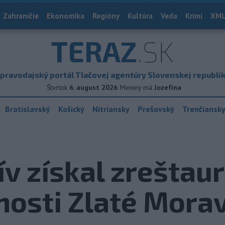
Zahraničie
Ekonomika
Regióny
Kultúra
Veda
Krimi
XML
TERAZ
.SK
pravodajský portál Tlačovej agentúry Slovenskej republi
Štvrtok
6. august 2026
Meniny má
Jozefína
Bratislavský
Košický
Nitriansky
Prešovský
Trenčiansk
ív získal zreštau
nosti Zlaté Mora