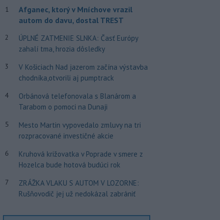
Afganec, ktorý v Mníchove vrazil
1
autom do davu, dostal TREST
2
ÚPLNÉ ZATMENIE SLNKA: Časť Európy
zahalí tma, hrozia dôsledky
3
V Košiciach Nad jazerom začína výstavba
chodníka,otvorili aj pumptrack
4
Orbánová telefonovala s Blanárom a
Tarabom o pomoci na Dunaji
5
Mesto Martin vypovedalo zmluvy na tri
rozpracované investičné akcie
6
Kruhová križovatka v Poprade v smere z
Hozelca bude hotová budúci rok
7
ZRÁŽKA VLAKU S AUTOM V LOZORNE:
Rušňovodič jej už nedokázal zabrániť