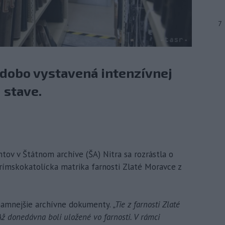
7
odobo vystavená intenzívnej
 stave.
ntov v Štátnom archíve (ŠA) Nitra sa rozrástla o
rímskokatolícka matrika farnosti Zlaté Moravce z
znamnejšie archívne dokumenty.
„Tie z farnosti Zlaté
ž donedávna boli uložené vo farnosti. V rámci