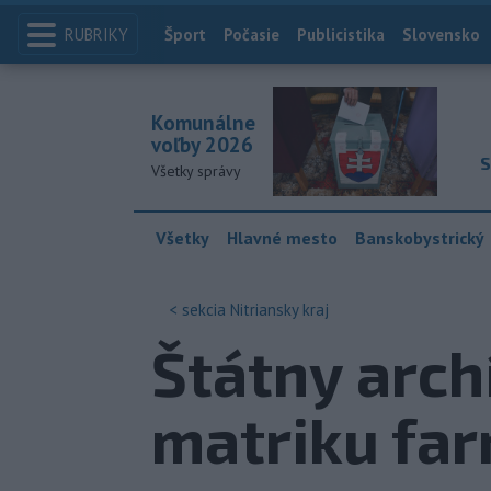
RUBRIKY
Index
Šport
Počasie
Publicistika
Slovensko
Komunálne
voľby 2026
S
Všetky správy
Všetky
Hlavné mesto
Banskobystrický
< sekcia
Nitriansky kraj
Štátny arch
matriku far