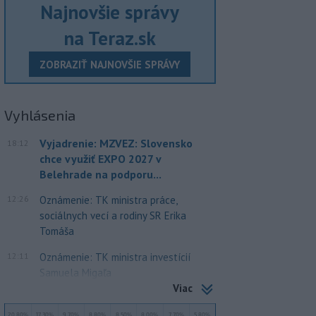
Najnovšie správy
na Teraz.sk
ZOBRAZIŤ NAJNOVŠIE SPRÁVY
Vyhlásenia
Vyjadrenie: MZVEZ: Slovensko
18:12
chce využiť EXPO 2027 v
Belehrade na podporu...
12:26
Oznámenie: TK ministra práce,
sociálnych vecí a rodiny SR Erika
Tomáša
12:11
Oznámenie: TK ministra investícií
Samuela Migaľa
Viac