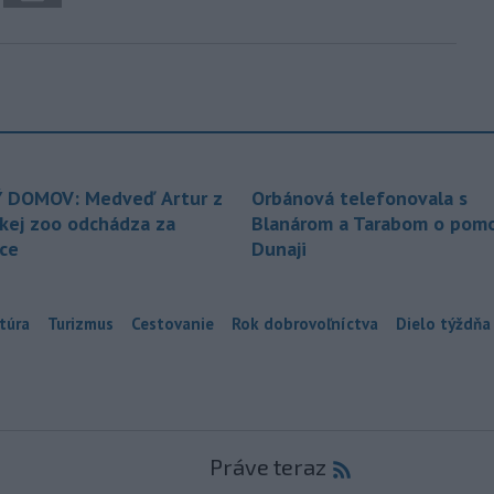
 DOMOV: Medveď Artur z
Orbánová telefonovala s
ckej zoo odchádza za
Blanárom a Tarabom o pomo
ice
Dunaji
túra
Turizmus
Cestovanie
Rok dobrovoľníctva
Dielo týždňa
Práve teraz