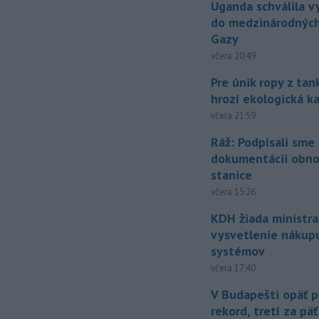
Uganda schválila v
do medzinárodných
Gazy
včera 20:49
Pre únik ropy z ta
hrozí ekologická k
včera 21:59
Ráž: Podpísali sme
dokumentácii obno
stanice
včera 15:26
KDH žiada ministra
vysvetlenie nákup
systémov
včera 17:40
V Budapešti opäť p
rekord, tretí za pä