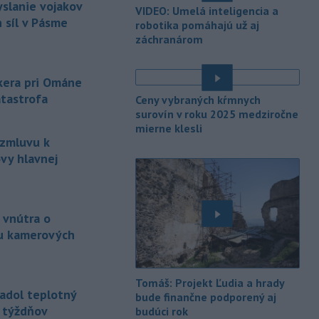
yslanie vojakov
VIDEO: Umelá inteligencia a
záchrannými zložkami zasahuje
na
 síl v Pásme
robotika pomáhajú už aj
termálnom kúpalisku v Diakovciach.
záchranárom
-
V dunajských prístavoch v
17:36
Bratislave, Komárne a Štúrove v
nkera pri Ománe
prvom
polroku 2026 zaznamenali
atastrofa
Ceny vybraných kŕmnych
spolu 1827 pristátí osobných
surovín v roku 2025 medziročne
kajutových a výletných plavidiel.
mierne klesli
 zmluvu k
-
Republikánmi ovládaný výbor
17:28
amerického Senátu vo
štvrtok
vy hlavnej
označil lekára Anthonyho Fauciho za
osobu brániacu vyšetrovacím
právomociam Kongresu.
 vnútra o
-
Jemenskí povstalci húsíovia
17:14
u kamerových
vo štvrtok pri raketových a
dronových
útokoch zabili najmenej 38
príslušníkov vládnych síl a ďalších 29
Tomáš: Projekt Ľudia a hrady
zranili, uviedli pre agentúru AFP
adol teplotný
bude finančne podporený aj
zdroje zo zdravotníckych služieb.
ť týždňov
budúci rok