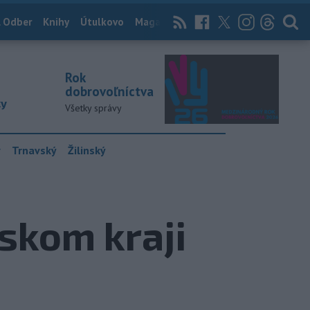
 Odber
Knihy
Útulkovo
Magazín
News Now
Archív
TASR
Rok
dobrovoľníctva
ky
Všetky správy
y
Trnavský
Žilinský
skom kraji