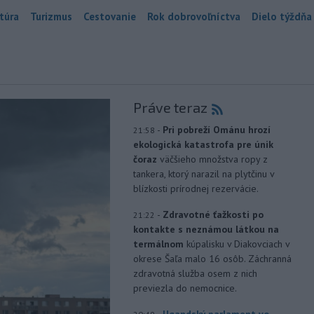
túra
Turizmus
Cestovanie
Rok dobrovoľníctva
Dielo týždňa
Práve teraz
-
Pri pobreží Ománu hrozí
21:58
ekologická katastrofa pre únik
čoraz
väčšieho množstva ropy z
tankera, ktorý narazil na plytčinu v
blízkosti prírodnej rezervácie.
-
Zdravotné ťažkosti po
21:22
kontakte s neznámou látkou na
termálnom
kúpalisku v Diakovciach v
okrese Šaľa malo 16 osôb. Záchranná
zdravotná služba osem z nich
previezla do nemocnice.
-
Ugandský parlament vo