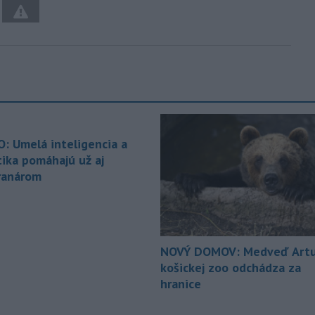
O: Umelá inteligencia a
tika pomáhajú už aj
ranárom
NOVÝ DOMOV: Medveď Artu
košickej zoo odchádza za
hranice