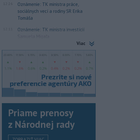
12:26
Oznámenie: TK ministra práce,
sociálnych vecí a rodiny SR Erika
Tomáša
12:11
Oznámenie: TK ministra investícií
Samuela Migaľa
Viac
Priame prenosy
z Národnej rady
ZOBRAZIŤ VIAC