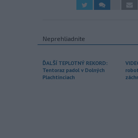
Neprehliadnite
ĎALŠÍ TEPLOTNÝ REKORD:
VIDE
Tentoraz padol v Dolných
robo
Plachtinciach
zách