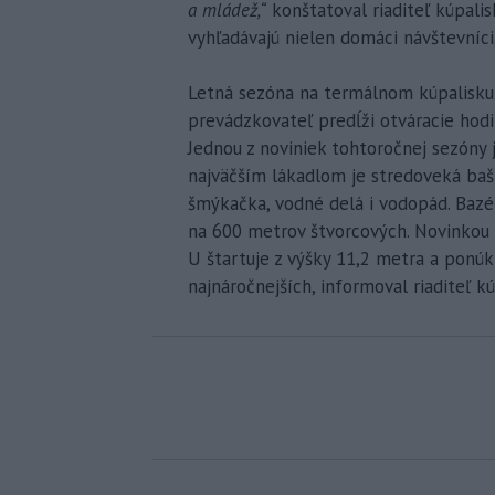
a mládež,“
konštatoval riaditeľ kúpalis
vyhľadávajú nielen domáci návštevníci, 
Letná sezóna na termálnom kúpalisku
prevádzkovateľ predĺži otváracie hodi
Jednou z noviniek tohtoročnej sezóny 
najväčším lákadlom je stredoveká bašt
šmýkačka, vodné delá i vodopád. Bazén
na 600 metrov štvorcových. Novinkou 
U štartuje z výšky 11,2 metra a ponúk
najnáročnejších, informoval riaditeľ 