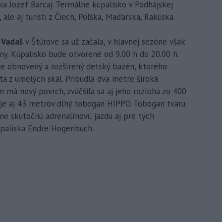
ka Jozef Barcaj. Termálne kúpalisko v Podhájskej
ale aj turisti z Čiech, Poľska, Maďarska, Rakúska.
Vadaš
v Štúrove sa už začala, v hlavnej sezóne však
ny. Kúpalisko bude otvorené od 9.00 h do 20.00 h.
je obnovený a rozšírený detský bazén, ktorého
a z umelých skál. Pribudla dva metre široká
 má nový povrch, zväčšila sa aj jeho rozloha zo 400
je aj 43 metrov dlhý tobogan HIPPO. Tobogan tvaru
ne skutočnú adrenalínovú jazdu aj pre tých
kúpaliska Endre Hogenbuch.