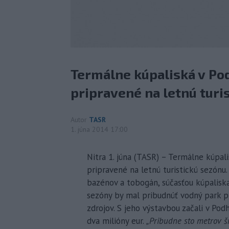
Termálne kúpaliská v Pod
pripravené na letnú turi
Autor
TASR
1. júna 2014 17:00
Nitra 1. júna (TASR) – Termálne kúpali
pripravené na letnú turistickú sezónu
bazénov a tobogán, súčasťou kúpaliska
sezóny by mal pribudnúť vodný park pr
zdrojov. S jeho výstavbou začali v Pod
dva milióny eur.
„Pribudne sto metrov šm