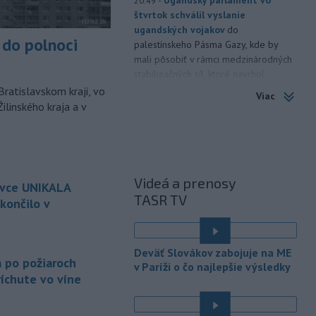
20:49
štvrtok schválil vyslanie
ugandských vojakov
do
do polnoci
palestínskeho Pásma Gazy, kde by
mali pôsobiť v rámci medzinárodných
stabilizačných síl, ktoré navrhol
americký prezident Donald Trump.
Bratislavskom kraji, vo
Viac
ilinského kraja a v
-
Anglická futbalová asociácia
20:07
(FA) stiahla svoju podporu
prezidentovi
Medzinárodnej
futbalovej federácie (FIFA) Giannimu
Infantinovi, ktorý je pod paľbou kritiky
Videá a prenosy
ovce UNIKALA
po jeho neúspešnom pláne.
TASR TV
končilo v
-
Vo štvrtok do polnoci treba
18:54
najmä na západe a severozápade
é
Slovenska počítať s búrkami.
Deväť Slovákov zabojuje na ME
Slovenský hydrometeorologický ústav
a po požiaroch
v Paríži o čo najlepšie výsledky
(SHMÚ) vydal výstrahy prvého stupňa.
íchute vo víne
Platia aj v okresoch Snina a Sobrance.
-
Polícia v súčinnosti s ďalšími
18:19