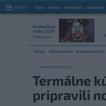
RUBRIKY
Index
Šport
Počasie
Publicistika
Slovensko
Komunálne
voľby 2026
S
Všetky správy
Všetky
Hlavné mesto
Banskobystrický
< sekcia
Nitriansky kraj
Termálne kú
pripravili n