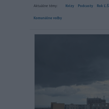
Aktuálne témy:
Kvízy
Podcasty
Rok Ľ.Š
Komunálne voľby