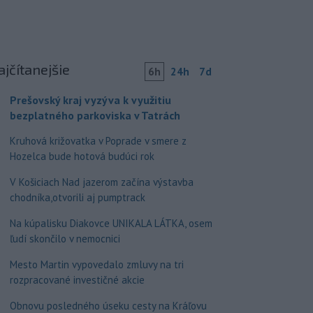
ajčítanejšie
6h
24h
7d
Prešovský kraj vyzýva k využitiu
bezplatného parkoviska v Tatrách
Kruhová križovatka v Poprade v smere z
Hozelca bude hotová budúci rok
V Košiciach Nad jazerom začína výstavba
chodníka,otvorili aj pumptrack
Na kúpalisku Diakovce UNIKALA LÁTKA, osem
ľudí skončilo v nemocnici
Mesto Martin vypovedalo zmluvy na tri
rozpracované investičné akcie
Obnovu posledného úseku cesty na Kráľovu