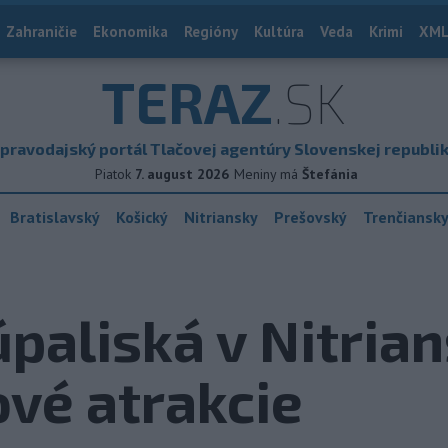
Zahraničie
Ekonomika
Regióny
Kultúra
Veda
Krimi
XML
TERAZ
.SK
pravodajský portál Tlačovej agentúry Slovenskej republi
Piatok
7. august 2026
Meniny má
Štefánia
Bratislavský
Košický
Nitriansky
Prešovský
Trenčiansk
paliská v Nitrian
ové atrakcie