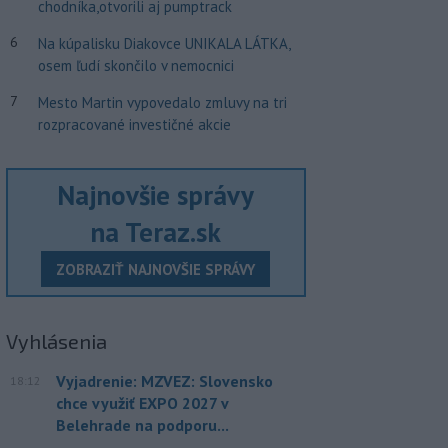
chodníka,otvorili aj pumptrack
6
Na kúpalisku Diakovce UNIKALA LÁTKA,
osem ľudí skončilo v nemocnici
7
Mesto Martin vypovedalo zmluvy na tri
rozpracované investičné akcie
Najnovšie správy
na Teraz.sk
ZOBRAZIŤ NAJNOVŠIE SPRÁVY
Vyhlásenia
Vyjadrenie: MZVEZ: Slovensko
18:12
chce využiť EXPO 2027 v
Belehrade na podporu...