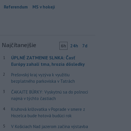
Referendum
MS v hokeji
Najčítanejšie
6h
24h
7d
ÚPLNÉ ZATMENIE SLNKA: Časť
1
Európy zahalí tma, hrozia dôsledky
2
Prešovský kraj vyzýva k využitiu
bezplatného parkoviska v Tatrách
3
ČAKAJTE BÚRKY: Vyskytnú sa do polnoci
najmä v týchto častiach
4
Kruhová križovatka v Poprade v smere z
Hozelca bude hotová budúci rok
5
V Košiciach Nad jazerom začína výstavba