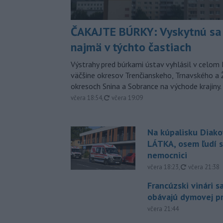
ČAKAJTE BÚRKY: Vyskytnú sa 
najmä v týchto častiach
Výstrahy pred búrkami ústav vyhlásil v celom 
väčšine okresov Trenčianskeho, Trnavského a Ž
okresoch Snina a Sobrance na východe krajiny.
aktualizované
včera 18:54
,
včera 19:09
Na kúpalisku Diak
LÁTKA, osem ľudí s
nemocnici
aktualizovan
včera 18:23
,
včera 21:38
Francúzski vinári s
obávajú dymovej pr
včera 21:44