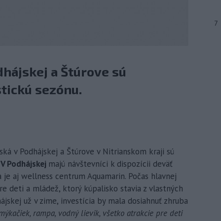
7
hájskej a Štúrove sú
stickú sezónu.
ská v Podhájskej a Štúrove v Nitrianskom kraji sú
.
V Podhájskej
majú návštevníci k dispozícii deväť
 je aj wellness centrum Aquamarin. Počas hlavnej
e deti a mládež, ktorý kúpalisko stavia z vlastných
hájskej už v zime, investícia by mala dosiahnuť zhruba
ýkačiek, rampa, vodný lievik, všetko atrakcie pre deti