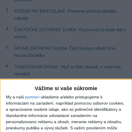
3
POŽIAR PRI BRATISLAVE: Plamene pohltili skládku
odpadu
4
ČIASTOČNÉ ZATMENIE SLNKA: Pozorovať sa bude dať v
stredu
5
ÚPLNÉ ZATMENIE SLNKA: Časť Európy zahalí tma,
hrozia dôsledky
6
TRAGÉDIA NA DUNAJI: Muž sa išiel okúpať, z vody viac
nevyšiel
7
V časti Košice-Krásna otvorili park pomenovaný po
Vážime si vaše súkromie
kňazovi Semivanovi
My a naši
partneri
ukladáme a/alebo pristupujeme k
informáciám na zariadení, napríklad pomocou súborov cookies,
Najnovšie správy na Teraz.sk
a spracúvame osobné údaje, ako sú jedinečné identifikátory a
štandardné informácie odosielané zariadením na
Vyhlásenia
personalizovanú reklamu a obsah, meranie reklamy a obsahu,
prieskumy publika a vývoj služieb.
S vaším povolením môže
Priame prenosy z Národnej rady SR