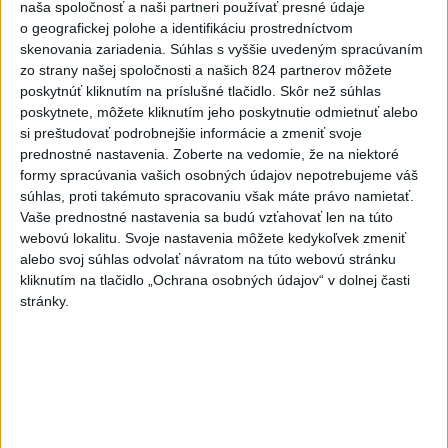
naša spoločnosť a naši partneri používať presné údaje
o geografickej polohe a identifikáciu prostredníctvom
skenovania zariadenia. Súhlas s vyššie uvedeným spracúvaním
zo strany našej spoločnosti a našich 824 partnerov môžete
Politika na sociálnych sieťach
poskytnúť kliknutím na príslušné tlačidlo. Skôr než súhlas
poskytnete, môžete kliknutím jeho poskytnutie odmietnuť alebo
si preštudovať podrobnejšie informácie a zmeniť svoje
Zobraziť viac
Info
prednostné nastavenia.
Zoberte na vedomie, že na niektoré
formy spracúvania vašich osobných údajov nepotrebujeme váš
súhlas, proti takémuto spracovaniu však máte právo namietať.
Najnovšie videá
Najsledovanejšie videá
Vaše prednostné nastavenia sa budú vzťahovať len na túto
webovú lokalitu. Svoje nastavenia môžete kedykoľvek zmeniť
alebo svoj súhlas odvolať návratom na túto webovú stránku
Taraba: Rozvíjame všetky kúty
Slovenska
kliknutím na tlačidlo „Ochrana osobných údajov“ v dolnej časti
stránky.
dnes 16:57
|
Taraba Tomáš
|
12
zobrazení
🔥 ZBLÁZNILI SA❓️ŠTÁT CHCE VYBRAŤ
OD ŠOFÉROV 10x VIAC P...
dnes 16:40
|
Uhrík Milan
|
87
zobrazení
R. BESTRO: KEĎ NAĎOVI UŽ ÚPLNE
PREPÍNA - NA JEHO ZMLUVÁ...