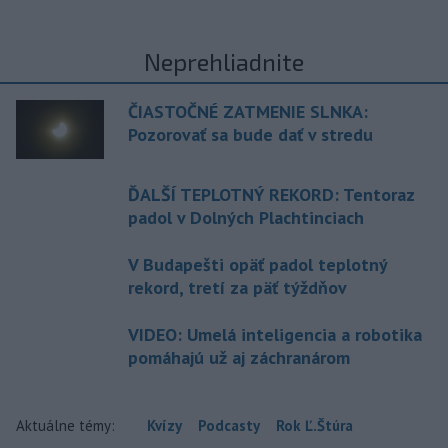
Neprehliadnite
ČIASTOČNÉ ZATMENIE SLNKA:
Pozorovať sa bude dať v stredu
ĎALŠÍ TEPLOTNÝ REKORD: Tentoraz
padol v Dolných Plachtinciach
V Budapešti opäť padol teplotný
rekord, tretí za päť týždňov
VIDEO: Umelá inteligencia a robotika
pomáhajú už aj záchranárom
Aktuálne témy:
Kvízy
Podcasty
Rok Ľ.Štúra