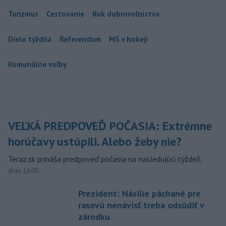
Turizmus
Cestovanie
Rok dobrovoľníctva
Dielo týždňa
Referendum
MS v hokeji
Komunálne voľby
VEĽKÁ PREDPOVEĎ POČASIA: Extrémne
horúčavy ustúpili. Alebo žeby nie?
Teraz.sk prináša predpoveď počasia na nasledujúci týždeň.
dnes 16:00
Prezident: Násilie páchané pre
rasovú nenávisť treba odsúdiť v
zárodku