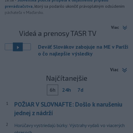
-
Slovenská polícia prispela k objasneniu prípadu
16:08
prevádzačstva,
ktorý sa podarilo ukončiť právoplatným odsúdením
páchateľa v Maďarsku.
Viac
Videá a prenosy TASR TV
Deväť Slovákov zabojuje na ME v Paríži
o čo najlepšie výsledky
Viac
Najčítanejšie
6h
24h
7d
POŽIAR V SLOVNAFTE: Došlo k narušeniu
1
jednej z nádrží
2
Horúčavy vystriedajú búrky: Výstrahy vydali vo viacerých
okresoch