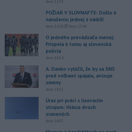
dnes 12:33
POŽIAR V SLOVNAFTE: Došlo k
narušeniu jednej z nádrží
aktualizované
dnes 14:20
,
dnes 15:46
O jedného prevádzača menej:
Prispela k tomu aj slovenská
polícia
dnes 16:14
A. Danko vylúčil, že by sa SNS
pred voľbami spájala, avizuje
zmeny
dnes 18:51
Úraz pri práci s lisovacím
strojom: Hlásia dvoch
zranených
dnes 16:07
Magyar o kandidátoch na post