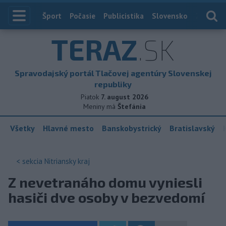
Index
Šport
Počasie
Publicistika
Slovensko
Zahranič
TERAZ
.SK
Spravodajský portál Tlačovej agentúry Slovenskej
republiky
Piatok
7. august 2026
Meniny má
Štefánia
Všetky
Hlavné mesto
Banskobystrický
Bratislavský
< sekcia
Nitriansky kraj
Z nevetranáho domu vyniesli
hasiči dve osoby v bezvedomí