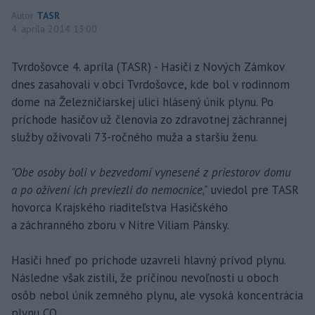
Autor
TASR
4. apríla 2014 13:00
Tvrdošovce 4. apríla (TASR) - Hasiči z Nových Zámkov
dnes zasahovali v obci Tvrdošovce, kde bol v rodinnom
dome na Železničiarskej ulici hlásený únik plynu. Po
príchode hasičov už členovia zo zdravotnej záchrannej
služby oživovali 73-ročného muža a staršiu ženu.
"Obe osoby boli v bezvedomí vynesené z priestorov domu
a po oživení ich previezli do nemocnice,"
uviedol pre TASR
hovorca Krajského riaditeľstva Hasičského
a záchranného zboru v Nitre Viliam Pánsky.
Hasiči hneď po príchode uzavreli hlavný prívod plynu.
Následne však zistili, že príčinou nevoľnosti u oboch
osôb nebol únik zemného plynu, ale vysoká koncentrácia
plynu CO.