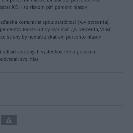
ostať KDH so ziskom päť percent hlasov.
aďarská komunitná spolupatričnosť (4,4 percenta),
 percenta). Most-Híd by mal mať 2,8 percenta, Vlasť
ce strany by nemali získať ani percento hlasov.
ší odhad volebných výsledkov. Ide o prieskum
dovzdali svoj hlas.