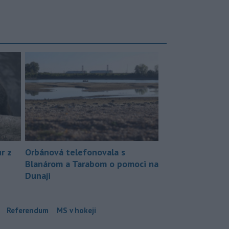
r z
Orbánová telefonovala s
Blanárom a Tarabom o pomoci na
Dunaji
Referendum
MS v hokeji