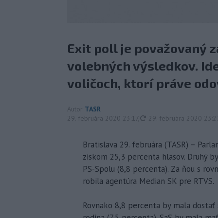
Exit poll je považovaný 
volebných výsledkov. Id
voličoch, ktorí práve odo
Autor
TASR
aktualizované
29. februára 2020 23:17
,
29. februára 2020 23:2
Bratislava 29. februára (TASR) – Par
ziskom 25,3 percenta hlasov. Druhý by
PS-Spolu (8,8 percenta). Za ňou s rov
robila agentúra Median SK pre RTVS.
Rovnako 8,8 percenta by mala dostať 
rodina (7,5 percenta). SaS by mala mať