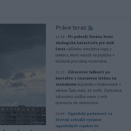
Práve teraz
-
Pri pobreží Ománu hrozí
21:58
ekologická katastrofa pre únik
čoraz
väčšieho množstva ropy z
tankera, ktorý narazil na plytčinu v
blízkosti prírodnej rezervácie.
-
Zdravotné ťažkosti po
21:22
kontakte s neznámou látkou na
termálnom
kúpalisku v Diakovciach v
okrese Šaľa malo 16 osôb. Záchranná
zdravotná služba osem z nich
previezla do nemocnice.
-
Ugandský parlament vo
20:49
štvrtok schválil vyslanie
ugandských vojakov
do