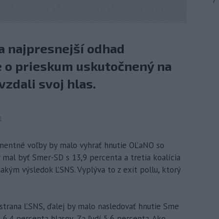
7
za najpresnejší odhad
e o prieskum uskutočnený na
vzdali svoj hlas.
1
lamentné voľby by malo vyhrať hnutie OĽaNO so
 mal byť Smer-SD s 13,9 percenta a tretia koalícia
nakým výsledok ĽSNS. Vyplýva to z exit pollu, ktorý
strana ĽSNS, ďalej by malo nasledovať hnutie Sme
 6,4 percenta hlasov, Za ľudí 5,6 percenta. Ako