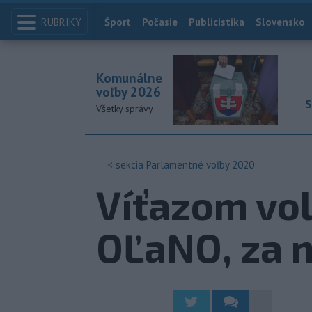
RUBRIKY
Index
Šport
Počasie
Publicistika
Slovensko
Komunálne
voľby 2026
S
Všetky správy
< sekcia
Parlamentné voľby 2020
Víťazom vol
OĽaNO, za 