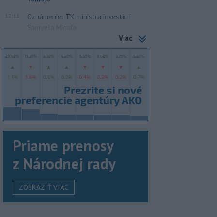
12:11
Oznámenie: TK ministra investícií
Samuela Migaľa
Viac
Priame prenosy
z Národnej rady
ZOBRAZIŤ VIAC