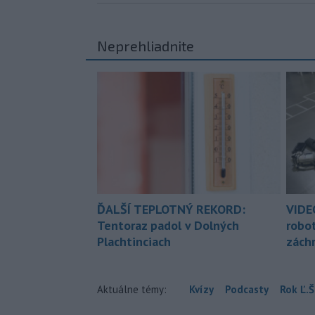
Neprehliadnite
ĎALŠÍ TEPLOTNÝ REKORD:
VIDE
Tentoraz padol v Dolných
robo
Plachtinciach
zách
Aktuálne témy:
Kvízy
Podcasty
Rok Ľ.Š