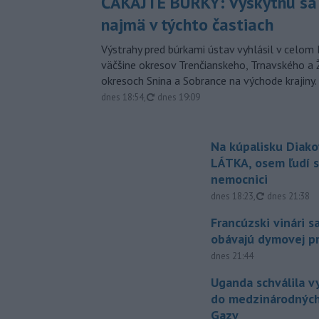
ČAKAJTE BÚRKY: Vyskytnú sa 
najmä v týchto častiach
Výstrahy pred búrkami ústav vyhlásil v celom 
väčšine okresov Trenčianskeho, Trnavského a Ž
okresoch Snina a Sobrance na východe krajiny.
aktualizované
dnes 18:54
,
dnes 19:09
Na kúpalisku Diak
LÁTKA, osem ľudí s
nemocnici
aktualizovan
dnes 18:23
,
dnes 21:38
Francúzski vinári s
obávajú dymovej pr
dnes 21:44
Uganda schválila v
do medzinárodných
Gazy