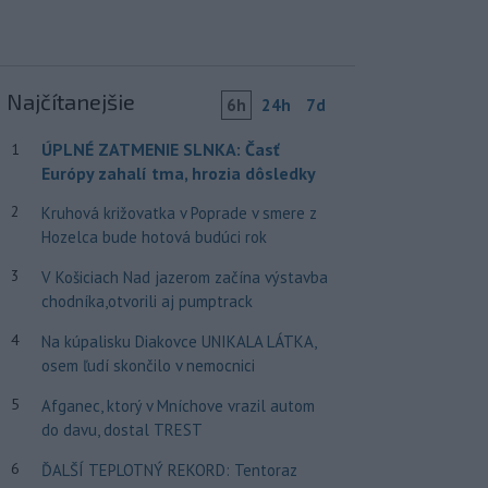
Najčítanejšie
6h
24h
7d
ÚPLNÉ ZATMENIE SLNKA: Časť
1
Európy zahalí tma, hrozia dôsledky
2
Kruhová križovatka v Poprade v smere z
Hozelca bude hotová budúci rok
3
V Košiciach Nad jazerom začína výstavba
chodníka,otvorili aj pumptrack
4
Na kúpalisku Diakovce UNIKALA LÁTKA,
osem ľudí skončilo v nemocnici
5
Afganec, ktorý v Mníchove vrazil autom
do davu, dostal TREST
6
ĎALŠÍ TEPLOTNÝ REKORD: Tentoraz