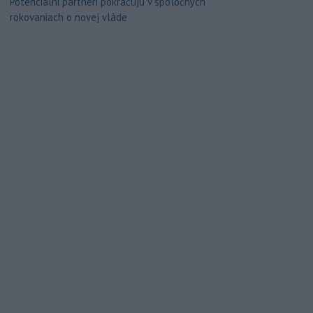
Potenciálni partneri pokračujú v spoločných
rokovaniach o novej vláde