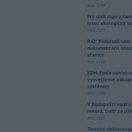
dnes 20:49
Pre únik ropy z ta
hrozí ekologická k
dnes 21:59
Ráž: Podpísali sme
dokumentácii obno
stanice
dnes 15:26
KDH žiada ministra
vysvetlenie nákup
systémov
dnes 17:40
V Budapešti opäť p
rekord, tretí za pä
dnes 19:15
Twente deklasoval