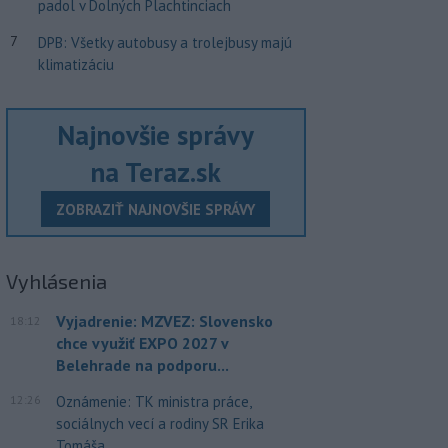
padol v Dolných Plachtinciach
7
DPB: Všetky autobusy a trolejbusy majú
klimatizáciu
Najnovšie správy
na Teraz.sk
ZOBRAZIŤ NAJNOVŠIE SPRÁVY
Vyhlásenia
Vyjadrenie: MZVEZ: Slovensko
18:12
chce využiť EXPO 2027 v
Belehrade na podporu...
12:26
Oznámenie: TK ministra práce,
sociálnych vecí a rodiny SR Erika
Tomáša