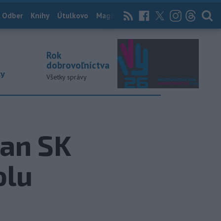
 Odber
Knihy
Útulkovo
Magazín
News Now
Archív
TASR
Rok
dobrovoľníctva
ky
Všetky správy
ian SK
olu