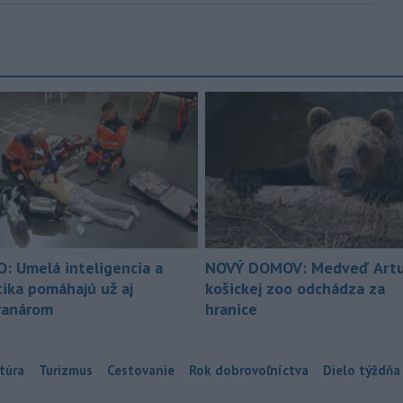
O: Umelá inteligencia a
NOVÝ DOMOV: Medveď Artu
tika pomáhajú už aj
košickej zoo odchádza za
ranárom
hranice
túra
Turizmus
Cestovanie
Rok dobrovoľníctva
Dielo týždňa