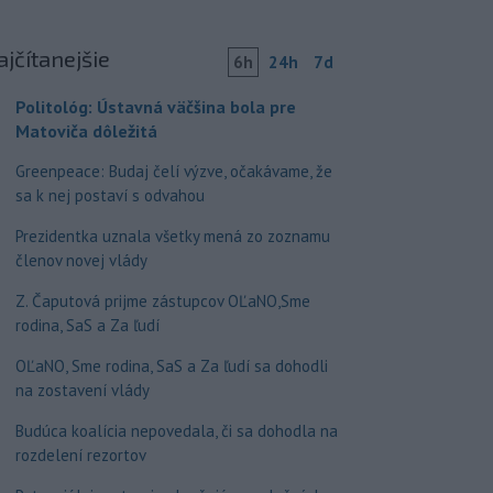
ajčítanejšie
6h
24h
7d
Politológ: Ústavná väčšina bola pre
Matoviča dôležitá
Greenpeace: Budaj čelí výzve, očakávame, že
sa k nej postaví s odvahou
Prezidentka uznala všetky mená zo zoznamu
členov novej vlády
Z. Čaputová prijme zástupcov OĽaNO,Sme
rodina, SaS a Za ľudí
OĽaNO, Sme rodina, SaS a Za ľudí sa dohodli
na zostavení vlády
Budúca koalícia nepovedala, či sa dohodla na
rozdelení rezortov