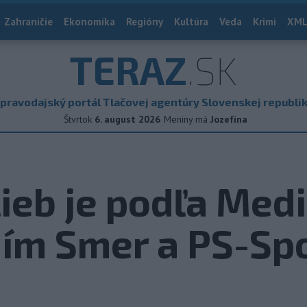
Zahraničie
Ekonomika
Regióny
Kultúra
Veda
Krimi
XML
TERAZ
.SK
pravodajský portál Tlačovej agentúry Slovenskej republi
Štvrtok
6. august 2026
Meniny má
Jozefína
ieb je podľa Med
ním Smer a PS-Sp