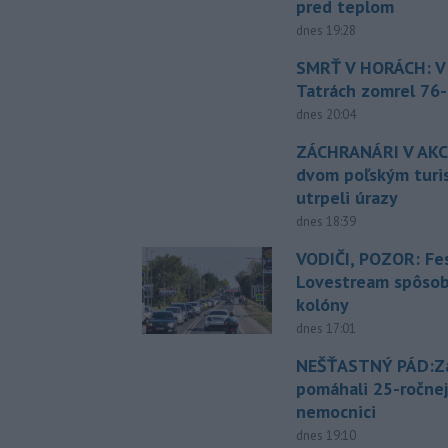
pred teplom
dnes 19:28
SMRŤ V HORÁCH: V
Tatrách zomrel 76-
dnes 20:04
ZÁCHRANÁRI V AKCI
dvom poľským turi
utrpeli úrazy
dnes 18:39
VODIČI, POZOR: Fes
Lovestream spôsobu
kolóny
dnes 17:01
NEŠŤASTNÝ PÁD:Zá
pomáhali 25-ročnej
nemocnici
dnes 19:10