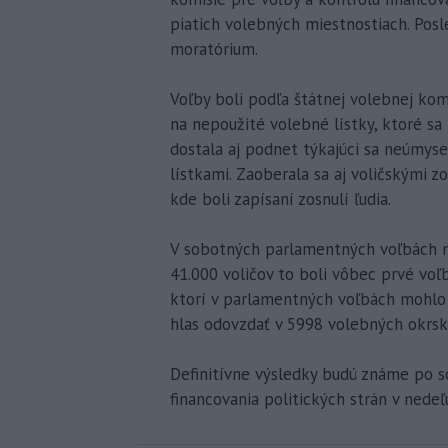
piatich volebných miestnostiach. Posle
moratórium.
Voľby boli podľa štátnej volebnej kom
na nepoužité volebné lístky, ktoré sa
dostala aj podnet týkajúci sa neúmys
lístkami. Zaoberala sa aj voličskými z
kde boli zapísaní zosnulí ľudia.
V sobotných parlamentných voľbách moh
41.000 voličov to boli vôbec prvé voľb
ktorí v parlamentných voľbách mohlo 
hlas odovzdať v 5998 volebných okrsk
Definitívne výsledky budú známe po s
financovania politických strán v nedeľ