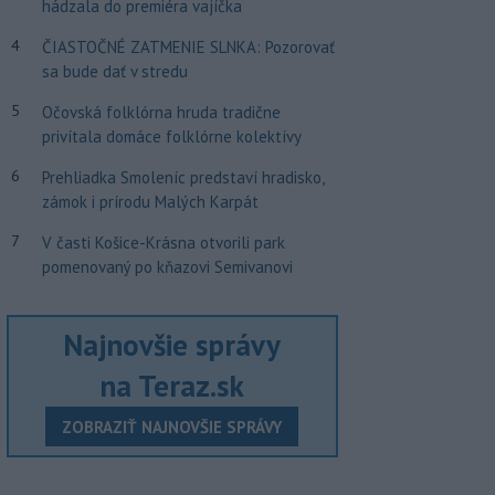
hádzala do premiéra vajíčka
4
ČIASTOČNÉ ZATMENIE SLNKA: Pozorovať
sa bude dať v stredu
5
Očovská folklórna hruda tradične
privítala domáce folklórne kolektívy
6
Prehliadka Smoleníc predstaví hradisko,
zámok i prírodu Malých Karpát
7
V časti Košice-Krásna otvorili park
pomenovaný po kňazovi Semivanovi
Najnovšie správy
na Teraz.sk
ZOBRAZIŤ NAJNOVŠIE SPRÁVY