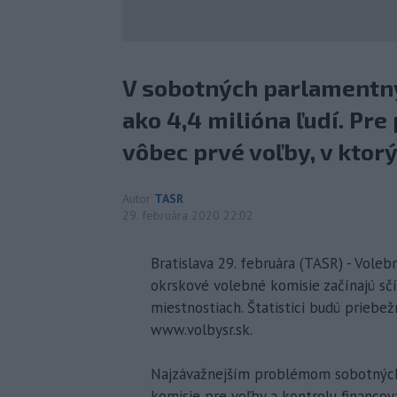
V sobotných parlamentný
ako 4,4 milióna ľudí. Pre 
vôbec prvé voľby, v ktor
Autor
TASR
29. februára 2020 22:02
Bratislava 29. februára (TASR) - Voleb
okrskové volebné komisie začínajú sčí
miestnostiach. Štatistici budú priebež
www.volbysr.sk.
Najzávažnejším problémom sobotných 
komisie pre voľby a kontrolu financov