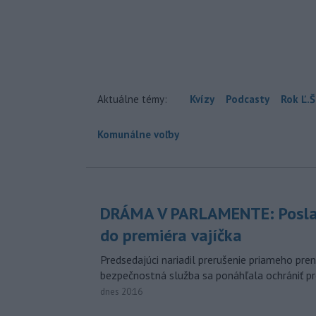
Aktuálne témy:
Kvízy
Podcasty
Rok Ľ.Š
Komunálne voľby
DRÁMA V PARLAMENTE: Posla
do premiéra vajíčka
Predsedajúci nariadil prerušenie priameho pren
bezpečnostná služba sa ponáhľala ochrániť pr
dnes 20:16