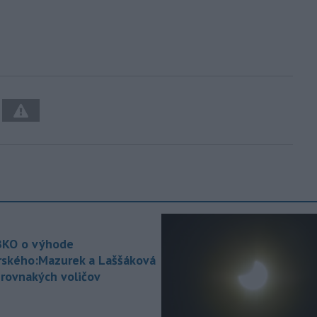
KO o výhode
rského:Mazurek a Laššáková
 rovnakých voličov