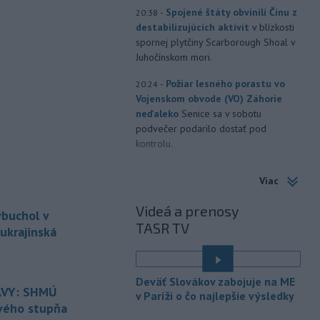
-
Spojené štáty obvinili Čínu z
20:38
destabilizujúcich aktivít
v blízkosti
spornej plytčiny Scarborough Shoal v
Juhočínskom mori.
-
Požiar lesného porastu vo
20:24
Vojenskom obvode (VO) Záhorie
neďaleko
Senice sa v sobotu
podvečer podarilo dostať pod
kontrolu.
-
Kosovský parlament musel
20:15
Viac
prerušiť zasadnutie po tom, ako
opozičná
poslankyňa Time
Videá a prenosy
ybuchol v
Kadrijajová začala do úradujúceho
TASR TV
premiéra Albina Kurtiho hádzať
ukrajinská
vajíčka.
é
-
V Západných Tatrách na
20:02
Deväť Slovákov zabojuje na ME
turistickom chodníku nad
VY: SHMÚ
v Paríži o čo najlepšie výsledky
Ťatliakovou
chatou smerom k
rvého stupňa
Roháčskym plesám zomrel v sobotu