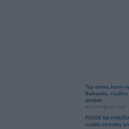
Typ dronu, ktorý v
Bulharsku, využíva 
armáda
aktualizovan
dnes 18:43
,
dnes 19:29
POZOR NA HARÚČA
vydalo výstrahy p