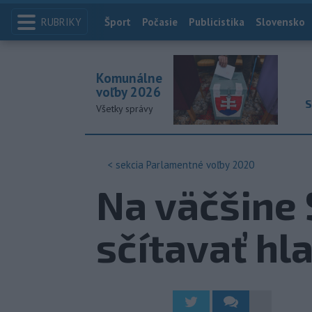
RUBRIKY
Index
Šport
Počasie
Publicistika
Slovensko
Komunálne
voľby 2026
S
Všetky správy
< sekcia
Parlamentné voľby 2020
Na väčšine 
sčítavať hl