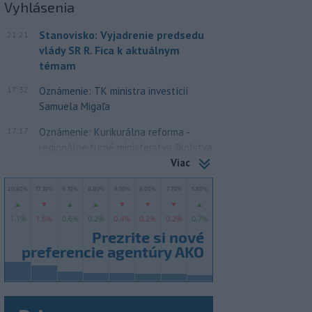
Vyhlásenia
Stanovisko: Vyjadrenie predsedu
21:21
vlády SR R. Fica k aktuálnym
témam
17:32
Oznámenie: TK ministra investícií
Samuela Migaľa
17:17
Oznámenie: Kurikurálna reforma -
regionálne turné ministerstva školstva
Viac