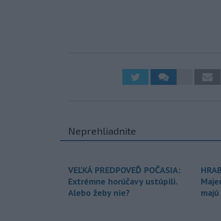
Neprehliadnite
VEĽKÁ PREDPOVEĎ POČASIA:
HRAB
Extrémne horúčavy ustúpili.
Maje
Alebo žeby nie?
majú