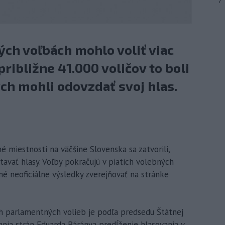
7
ch voľbách mohlo voliť viac
približne 41.000 voličov to boli
ých mohli odovzdať svoj hlas.
né miestnosti na väčšine Slovenska sa zatvorili,
tavať hlasy. Voľby pokračujú v piatich volebných
né neoficiálne výsledky zverejňovať na stránke
parlamentných volieb je podľa predsedu Štátnej
ania strán Eduarda Báránya predĺženie hlasovania v