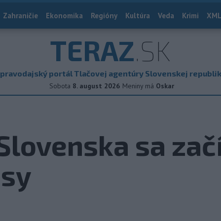
Zahraničie
Ekonomika
Regióny
Kultúra
Veda
Krimi
XML
TERAZ
.SK
pravodajský portál Tlačovej agentúry Slovenskej republi
Sobota
8. august 2026
Meniny má
Oskar
Slovenska sa zač
asy