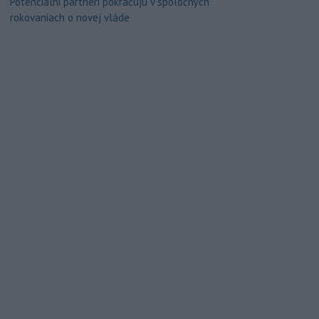
Potenciálni partneri pokračujú v spoločných
rokovaniach o novej vláde