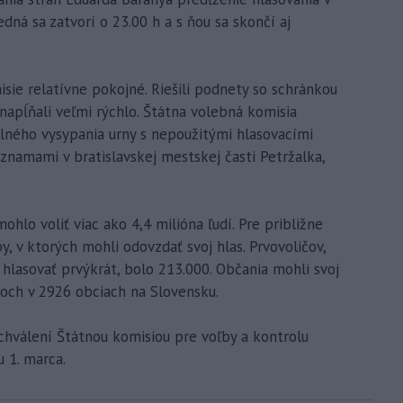
dná sa zatvorí o 23.00 h a s ňou sa skončí aj
isie relatívne pokojné. Riešili podnety so schránkou
 napĺňali veľmi rýchlo. Štátna volebná komisia
elného vysypania urny s nepoužitými hlasovacími
oznamami v bratislavskej mestskej časti Petržalka,
lo voliť viac ako 4,4 milióna ľudí. Pre približne
y, v ktorých mohli odovzdať svoj hlas. Prvovoličov,
hlasovať prvýkrát, bolo 213.000. Občania mohli svoj
och v 2926 obciach na Slovensku.
chválení Štátnou komisiou pre voľby a kontrolu
u 1. marca.