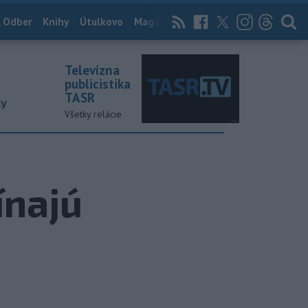
 Odber
Knihy
Útulkovo
Magazín
News Now
Archív
TASR
Televízna
publicistika
TASR
ky
Všetky relácie
ínajú