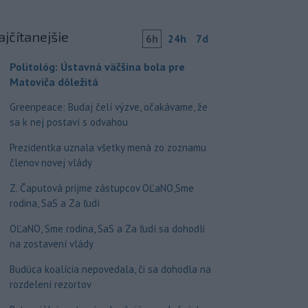
ajčítanejšie
6h
24h
7d
Politológ: Ústavná väčšina bola pre
Matoviča dôležitá
Greenpeace: Budaj čelí výzve, očakávame, že
sa k nej postaví s odvahou
Prezidentka uznala všetky mená zo zoznamu
členov novej vlády
Z. Čaputová prijme zástupcov OĽaNO,Sme
rodina, SaS a Za ľudí
OĽaNO, Sme rodina, SaS a Za ľudí sa dohodli
na zostavení vlády
Budúca koalícia nepovedala, či sa dohodla na
rozdelení rezortov