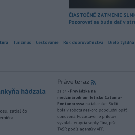
ČIASTOČNÉ ZATMENIE SLN
Pozorovať sa bude dať v st
túra
Turizmus
Cestovanie
Rok dobrovoľníctva
Dielo týždňa
Práve teraz
nkyňa hádzala
-
Prevádzka na
21:34
medzinárodnom letisku Catania–
Fontanarossa
na talianskej Sicílii
bola v sobotu neskoro popoludní opäť
osu, zatiaľ čo
obnovená. Pozastavenie príletov
emiéra.
vyvolala erupcia sopky Etna, píše
TASR podľa agentúry AFP.