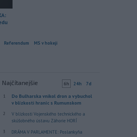
KA:
redu
Referendum
MS v hokeji
Najčítanejšie
6h
24h
7d
Do Bulharska vnikol dron a vybuchol
1
v blízkosti hraníc s Rumunskom
2
V blízkosti Vojenského technického a
skúšobného ústavu Záhorie HORÍ
3
DRÁMA V PARLAMENTE: Poslankyňa