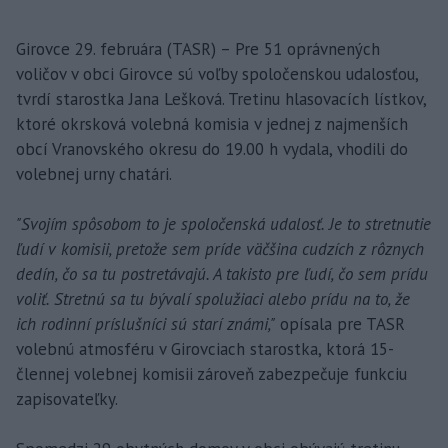
Girovce 29. februára (TASR) – Pre 51 oprávnených
voličov v obci Girovce sú voľby spoločenskou udalosťou,
tvrdí starostka Jana Lešková. Tretinu hlasovacích lístkov,
ktoré okrsková volebná komisia v jednej z najmenších
obcí Vranovského okresu do 19.00 h vydala, vhodili do
volebnej urny chatári.
"Svojím spôsobom to je spoločenská udalosť. Je to stretnutie
ľudí v komisii, pretože sem príde väčšina cudzích z rôznych
dedín, čo sa tu postretávajú. A takisto pre ľudí, čo sem prídu
voliť. Stretnú sa tu bývalí spolužiaci alebo prídu na to, že
ich rodinní príslušníci sú starí známi,"
opísala pre TASR
volebnú atmosféru v Girovciach starostka, ktorá 15-
člennej volebnej komisii zároveň zabezpečuje funkciu
zapisovateľky.