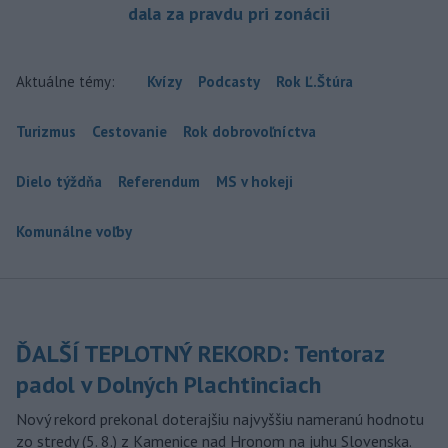
dala za pravdu pri zonácii
Aktuálne témy:
Kvízy
Podcasty
Rok Ľ.Štúra
Turizmus
Cestovanie
Rok dobrovoľníctva
Dielo týždňa
Referendum
MS v hokeji
Komunálne voľby
ĎALŠÍ TEPLOTNÝ REKORD: Tentoraz
padol v Dolných Plachtinciach
Nový rekord prekonal doterajšiu najvyššiu nameranú hodnotu
zo stredy (5. 8.) z Kamenice nad Hronom na juhu Slovenska.