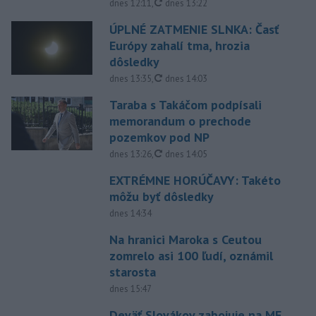
aktualizované
dnes 12:11
,
dnes 13:22
ÚPLNÉ ZATMENIE SLNKA: Časť
Európy zahalí tma, hrozia
dôsledky
aktualizované
dnes 13:35
,
dnes 14:03
Taraba s Takáčom podpísali
memorandum o prechode
pozemkov pod NP
aktualizované
dnes 13:26
,
dnes 14:05
EXTRÉMNE HORÚČAVY: Takéto
môžu byť dôsledky
dnes 14:34
Na hranici Maroka s Ceutou
zomrelo asi 100 ľudí, oznámil
starosta
dnes 15:47
Deväť Slovákov zabojuje na ME