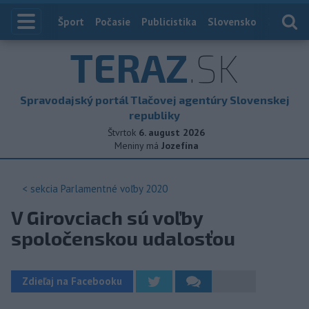
Index
Šport
Počasie
Publicistika
Slovensko
Zahranič
TERAZ
.SK
Spravodajský portál Tlačovej agentúry Slovenskej
republiky
Štvrtok
6. august 2026
Meniny má
Jozefína
< sekcia
Parlamentné voľby 2020
V Girovciach sú voľby
spoločenskou udalosťou
Zdieľaj na Facebooku