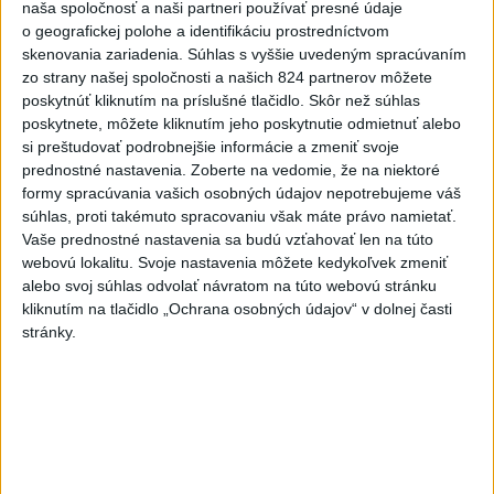
na I. Korčoka
naša spoločnosť a naši partneri používať presné údaje
o geografickej polohe a identifikáciu prostredníctvom
skenovania zariadenia. Súhlas s vyššie uvedeným spracúvaním
Najnovšie správy na Teraz.sk
zo strany našej spoločnosti a našich 824 partnerov môžete
poskytnúť kliknutím na príslušné tlačidlo. Skôr než súhlas
Vyhlásenia
poskytnete, môžete kliknutím jeho poskytnutie odmietnuť alebo
Priame prenosy z Národnej rady SR
si preštudovať podrobnejšie informácie a zmeniť svoje
prednostné nastavenia.
Zoberte na vedomie, že na niektoré
formy spracúvania vašich osobných údajov nepotrebujeme váš
súhlas, proti takémuto spracovaniu však máte právo namietať.
Vaše prednostné nastavenia sa budú vzťahovať len na túto
Politika na sociálnych sieťach
webovú lokalitu. Svoje nastavenia môžete kedykoľvek zmeniť
alebo svoj súhlas odvolať návratom na túto webovú stránku
kliknutím na tlačidlo „Ochrana osobných údajov“ v dolnej časti
Zobraziť viac
Info
stránky.
Najnovšie videá
Najsledovanejšie videá
40.⁠ ⁠výročie smrti Hartmuta Tautza:
MÁM PRÁVO ODÍSŤ AJ...
dnes 15:03
|
Ústav pamäti národa
|
2
zobrazení