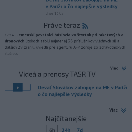
v Paríži o čo najlepšie výsledky
dnes 13:05
Práve teraz
-
Jemenskí povstalci húsíovia vo štvrtok pri raketových a
17:14
dronových
útokoch zabili najmenej 38 príslušníkov vládnych síl a
ďalších 29 zranili, uviedli pre agentúru AFP zdroje zo zdravotníckych
služieb.
Viac
Videá a prenosy TASR TV
Deväť Slovákov zabojuje na ME v Paríži
o čo najlepšie výsledky
Viac
Najčítanejšie
6h
24h
7d