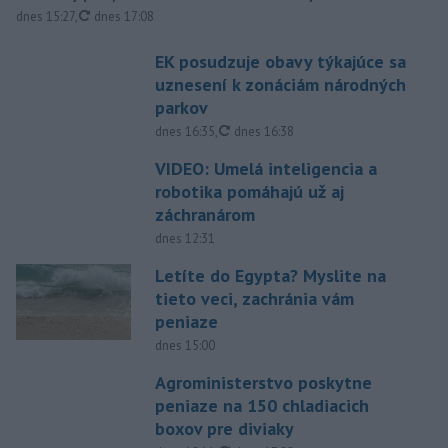
aktualizované
dnes 15:27
,
dnes 17:08
EK posudzuje obavy týkajúce sa
uznesení k zonáciám národných
parkov
aktualizované
dnes 16:35
,
dnes 16:38
VIDEO: Umelá inteligencia a
robotika pomáhajú už aj
záchranárom
dnes 12:31
Letíte do Egypta? Myslite na
tieto veci, zachránia vám
peniaze
dnes 15:00
Agroministerstvo poskytne
peniaze na 150 chladiacich
boxov pre diviaky