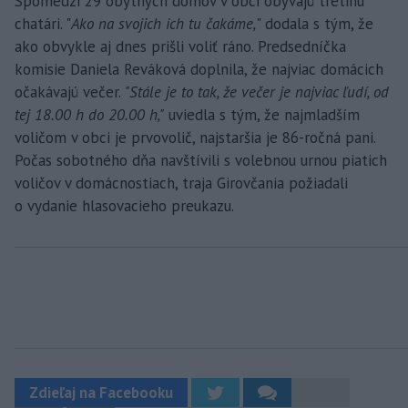
Spomedzi 29 obytných domov v obci obývajú tretinu
chatári. "
Ako na svojich ich tu čakáme,
" dodala s tým, že
ako obvykle aj dnes prišli voliť ráno. Predsedníčka
komisie Daniela Reváková doplnila, že najviac domácich
očakávajú večer.
"Stále je to tak, že večer je najviac ľudí, od
tej 18.00 h do 20.00 h,"
uviedla s tým, že najmladším
voličom v obci je prvovolič, najstaršia je 86-ročná pani.
Počas sobotného dňa navštívili s volebnou urnou piatich
voličov v domácnostiach, traja Girovčania požiadali
o vydanie hlasovacieho preukazu.
Zdieľaj na Facebooku