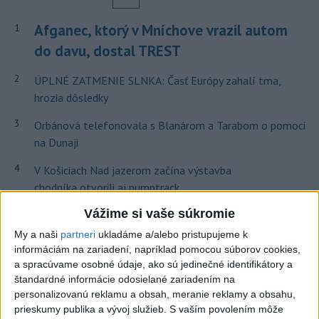
Afganec, ktorý v Mníchove vrazil autom
1
do davu, dostal TREST
2
ÚPLNÉ ZATMENIE SLNKA: Časť Európy zahalí tma,
hrozia dôsledky
3
Orbánová telefonovala s Blanárom a Tarabom o pomoci
na Dunaji
4
V Košiciach Nad jazerom začína výstavba
chodníka,otvorili aj pumptrack
5
Vážime si vaše súkromie
Mesto Martin vypovedalo zmluvy na tri rozpracované
investičné akcie
My a naši
partneri
ukladáme a/alebo pristupujeme k
informáciám na zariadení, napríklad pomocou súborov cookies,
6
ZRÁŽKA VLAKU S AUTOM V LOZORNE: Rušňovodič jej
a spracúvame osobné údaje, ako sú jedinečné identifikátory a
už nedokázal zabrániť
štandardné informácie odosielané zariadením na
personalizovanú reklamu a obsah, meranie reklamy a obsahu,
7
Predstavitelia Mladého Hlasu podali trestné oznámenie
prieskumy publika a vývoj služieb.
S vaším povolením môže