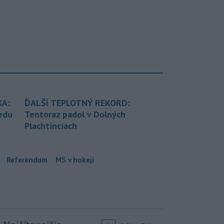
KA:
ĎALŠÍ TEPLOTNÝ REKORD:
redu
Tentoraz padol v Dolných
Plachtinciach
Referendum
MS v hokeji