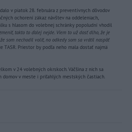
dalo v piatok 28. februára z preventívnych dôvodov
ačných ochorení zákaz návštev na oddeleniach,
bálku s hlasom do volebnej schránky popoludní vhodil
zmeniť, takto to ďalej nejde. Viem to už dosť dlho, že je
akže som nechodil voliť, no odkedy som sa vrátil naspäť
re TASR. Priestor by podľa neho mala dostať najmä
lkom v 24 volebných okrskoch. Väčšina z nich sa
h domov v meste i priľahlých mestských častiach.