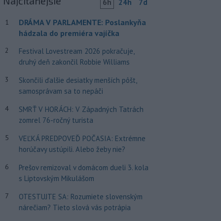
Najčítanejšie
6h
24h
7d
DRÁMA V PARLAMENTE: Poslankyňa
1
hádzala do premiéra vajíčka
2
Festival Lovestream 2026 pokračuje,
druhý deň zakončil Robbie Williams
3
Skončili ďalšie desiatky menších pôšt,
samosprávam sa to nepáči
4
SMRŤ V HORÁCH: V Západných Tatrách
zomrel 76-ročný turista
5
VEĽKÁ PREDPOVEĎ POČASIA: Extrémne
horúčavy ustúpili. Alebo žeby nie?
6
Prešov remizoval v domácom dueli 3. kola
s Liptovským Mikulášom
7
OTESTUJTE SA: Rozumiete slovenským
nárečiam? Tieto slová vás potrápia