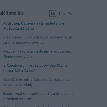
ajčítanejšie
6h
24h
7d
Politológ: Ústavná väčšina bola pre
Matoviča dôležitá
Greenpeace: Budaj čelí výzve, očakávame, že
sa k nej postaví s odvahou
Prezidentka uznala všetky mená zo zoznamu
členov novej vlády
Z. Čaputová prijme zástupcov OĽaNO,Sme
rodina, SaS a Za ľudí
OĽaNO, Sme rodina, SaS a Za ľudí sa dohodli
na zostavení vlády
Budúca koalícia nepovedala, či sa dohodla na
rozdelení rezortov