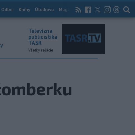
 Odber
Knihy
Útulkovo
Magazín
News Now
Archív
TASR
Televízna
publicistika
TASR
ky
Všetky relácie
užomberku