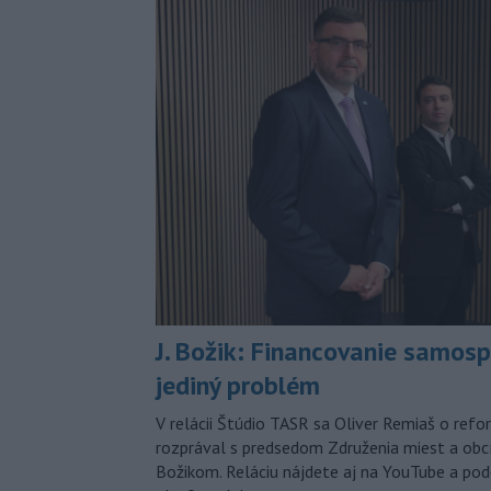
J. Božik: Financovanie samospr
jediný problém
V relácii Štúdio TASR sa Oliver Remiaš o ref
rozprával s predsedom Združenia miest a ob
Božikom. Reláciu nájdete aj na YouTube a po