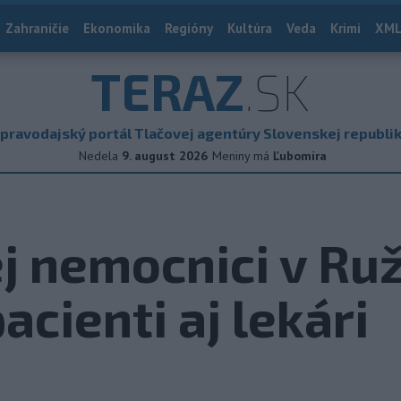
Zahraničie
Ekonomika
Regióny
Kultúra
Veda
Krimi
XML
TERAZ
.SK
pravodajský portál Tlačovej agentúry Slovenskej republi
Nedela
9. august 2026
Meniny má
Ľubomíra
ej nemocnici v R
pacienti aj lekári