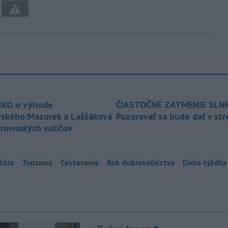
KO o výhode
ČIASTOČNÉ ZATMENIE SLN
rského:Mazurek a Laššáková
Pozorovať sa bude dať v st
 rovnakých voličov
túra
Turizmus
Cestovanie
Rok dobrovoľníctva
Dielo týždňa