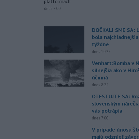
platformách.
dnes 7:00
DOČKALI SME SA: U
bola najchladnejši
týždne
dnes 10:27
Venhart:Bomba v N
silnejšia ako v Hir
účinná
dnes 8:24
OTESTUJTE SA: Ro
slovenským náreči
vás potrápia
dnes 7:00
V prípade únosu š
majú odznieť záver