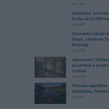
dnes 9:36
Zelenskyj: Severná
Ruska až 50.000 vo
dnes 8:46
Slovensko čakajú 
úkazy, zatmenie Sl
Perzeidy
dnes 7:36
Agrorezort: Výmer
pozemkov a porast
zvyšuje
dnes 10:24
Potocká najväčším
želiezkom, Trníková
dnes 9:11