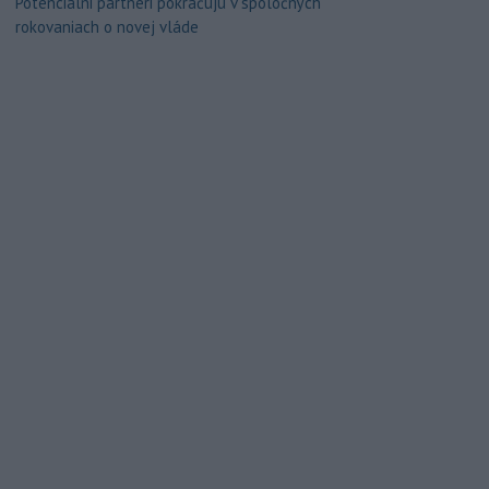
Potenciálni partneri pokračujú v spoločných
rokovaniach o novej vláde