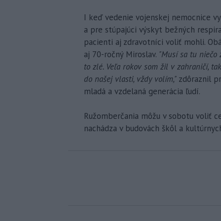
I keď vedenie vojenskej nemocnice vy
a pre stúpajúci výskyt bežných respir
pacienti aj zdravotníci voliť mohli. O
aj 70-ročný Miroslav.
"Musí sa tu niečo 
to zlé. Veľa rokov som žil v zahraničí, t
do našej vlasti, vždy volím,"
zdôraznil p
mladá a vzdelaná generácia ľudí.
Ružomberčania môžu v sobotu voliť ce
nachádza v budovách škôl a kultúrnyc