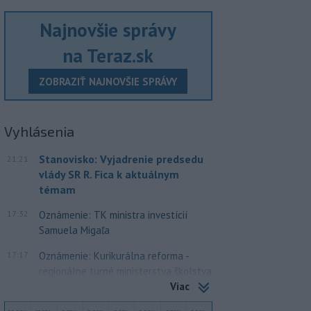
Najnovšie správy
na Teraz.sk
ZOBRAZIŤ NAJNOVŠIE SPRÁVY
Vyhlásenia
Stanovisko: Vyjadrenie predsedu
21:21
vlády SR R. Fica k aktuálnym
témam
17:32
Oznámenie: TK ministra investícií
Samuela Migaľa
17:17
Oznámenie: Kurikurálna reforma -
regionálne turné ministerstva školstva
Viac