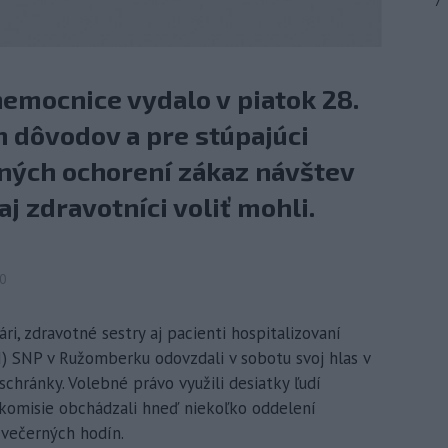
7
nemocnice vydalo v piatok 28.
 dôvodov a pre stúpajúci
ných ochorení zákaz návštev
aj zdravotníci voliť mohli.
40
i, zdravotné sestry aj pacienti hospitalizovaní
) SNP v Ružomberku odovzdali v sobotu svoj hlas v
hránky. Volebné právo využili desiatky ľudí
j komisie obchádzali hneď niekoľko oddelení
večerných hodín.