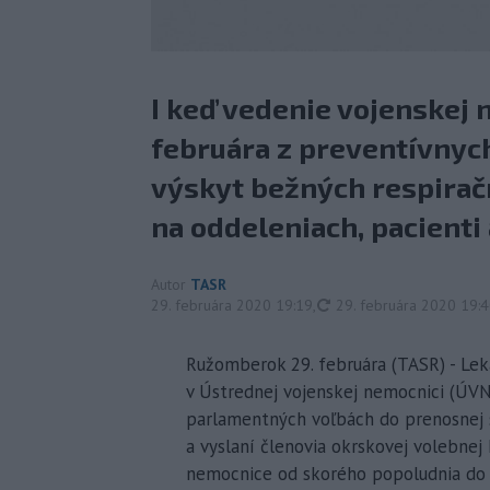
I keď vedenie vojenskej 
februára z preventívnych
výskyt bežných respirač
na oddeleniach, pacienti 
Autor
TASR
aktualizované
29. februára 2020 19:19
,
29. februára 2020 19:
Ružomberok 29. februára (TASR) - Lekár
v Ústrednej vojenskej nemocnici (ÚVN
parlamentných voľbách do prenosnej sc
a vyslaní členovia okrskovej volebne
nemocnice od skorého popoludnia do 