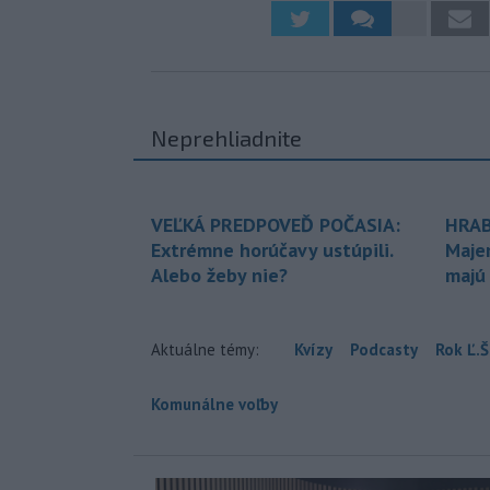
Neprehliadnite
VEĽKÁ PREDPOVEĎ POČASIA:
HRAB
Extrémne horúčavy ustúpili.
Maje
Alebo žeby nie?
majú
Aktuálne témy:
Kvízy
Podcasty
Rok Ľ.Š
Komunálne voľby