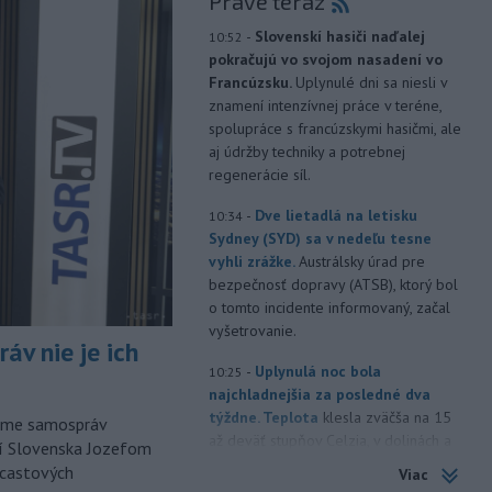
Práve teraz
-
Slovenskí hasiči naďalej
10:52
pokračujú vo svojom nasadení vo
Francúzsku.
Uplynulé dni sa niesli v
znamení intenzívnej práce v teréne,
spolupráce s francúzskymi hasičmi, ale
aj údržby techniky a potrebnej
regenerácie síl.
-
Dve lietadlá na letisku
10:34
Sydney (SYD) sa v nedeľu tesne
vyhli zrážke.
Austrálsky úrad pre
bezpečnosť dopravy (ATSB), ktorý bol
o tomto incidente informovaný, začal
vyšetrovanie.
áv nie je ich
-
Uplynulá noc bola
10:25
najchladnejšia za posledné dva
týždne. Teplota
klesla zväčša na 15
orme samospráv
až deväť stupňov Celzia, v dolinách a
cí Slovenska Jozefom
kotlinách bolo ešte chladnejšie.
dcastových
Viac
Slovenský hydrometeorologický ústav