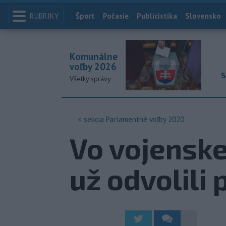
RUBRIKY
Index
Šport
Počasie
Publicistika
Slovensko
Komunálne
voľby 2026
S
Všetky správy
< sekcia
Parlamentné voľby 2020
Vo vojensk
už odvolili 