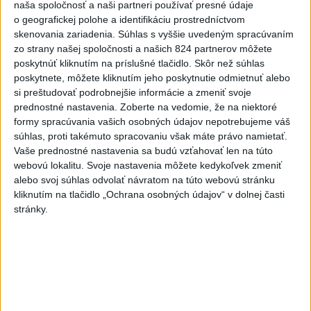
naša spoločnosť a naši partneri používať presné údaje
V Bratislave na Starej Ivanskej
o geografickej polohe a identifikáciu prostredníctvom
ceste horí odpad a vonkajší
skenovania zariadenia. Súhlas s vyššie uvedeným spracúvaním
porast
zo strany našej spoločnosti a našich 824 partnerov môžete
poskytnúť kliknutím na príslušné tlačidlo. Skôr než súhlas
včera 17:30
poskytnete, môžete kliknutím jeho poskytnutie odmietnuť alebo
Polícia upozorňuje seniorov na
si preštudovať podrobnejšie informácie a zmeniť svoje
nekalé praktiky podvodníkov
prednostné nastavenia.
Zoberte na vedomie, že na niektoré
formy spracúvania vašich osobných údajov nepotrebujeme váš
včera 19:25
súhlas, proti takémuto spracovaniu však máte právo namietať.
Viac ako 200 hasičov bojuje s
Vaše prednostné nastavenia sa budú vzťahovať len na túto
novým lesným požiarom na
webovú lokalitu. Svoje nastavenia môžete kedykoľvek zmeniť
juhu Francúzska
alebo svoj súhlas odvolať návratom na túto webovú stránku
kliknutím na tlačidlo „Ochrana osobných údajov“ v dolnej časti
včera 19:29
stránky.
Požiar na juhozápade
Španielska je naďalej
aktívny.Evakuovali 470 ľudí
včera 16:11
Tóth získal na ME do 23 rokov