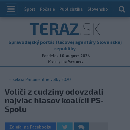
Index
Šport
Počasie
Publicistika
Slovensko
Zahranič
TERAZ
.SK
Spravodajský portál Tlačovej agentúry Slovenskej
republiky
Pondelok
10. august 2026
Meniny má
Vavrinec
< sekcia
Parlamentné voľby 2020
Voliči z cudziny odovzdali
najviac hlasov koalícii PS-
Spolu
Zdieľaj na Facebooku