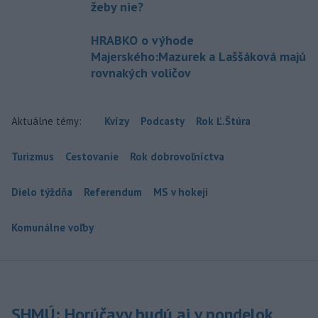
žeby nie?
HRABKO o výhode
Majerského:Mazurek a Laššáková majú
rovnakých voličov
Aktuálne témy:
Kvízy
Podcasty
Rok Ľ.Štúra
Turizmus
Cestovanie
Rok dobrovoľníctva
Dielo týždňa
Referendum
MS v hokeji
Komunálne voľby
SHMÚ: Horúčavy budú aj v pondelok,