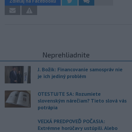
Zdieľaj na Facebooku
Neprehliadnite
J. Božik: Financovanie samospráv nie
je ich jediný problém
OTESTUJTE SA: Rozumiete
slovenským nárečiam? Tieto slová vás
potrápia
VEĽKÁ PREDPOVEĎ POČASIA:
Extrémne horúčavy ustúpili. Alebo