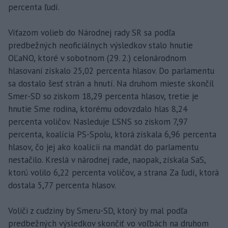
percenta ľudí.
Víťazom volieb do Národnej rady SR sa podľa
predbežných neoficiálnych výsledkov stalo hnutie
OĽaNO, ktoré v sobotnom (29. 2.) celonárodnom
hlasovaní získalo 25,02 percenta hlasov. Do parlamentu
sa dostalo šesť strán a hnutí. Na druhom mieste skončil
Smer-SD so ziskom 18,29 percenta hlasov, tretie je
hnutie Sme rodina, ktorému odovzdalo hlas 8,24
percenta voličov. Nasleduje ĽSNS so ziskom 7,97
percenta, koalícia PS-Spolu, ktorá získala 6,96 percenta
hlasov, čo jej ako koalícii na mandát do parlamentu
nestačilo. Kreslá v národnej rade, naopak, získala SaS,
ktorú volilo 6,22 percenta voličov, a strana Za ľudí, ktorá
dostala 5,77 percenta hlasov.
Voliči z cudziny by Smeru-SD, ktorý by mal podľa
predbežných výsledkov skončiť vo voľbách na druhom