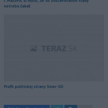
I. Matovič si myslí, že so zostavovaním vlády
netreba čakať
Profil politickej strany Smer-SD