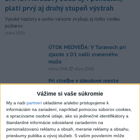
platí prvý aj druhý stupeň výstrah
Vysoké teploty a sucho výrazne zvyšujú aj riziko vzniku
požiarov.
včera 19:30
ÚTOK MEDVEĎA: V Turanoch pri
zjazde z D1 našli zraneného
muža
aktualizované
včera 19:41
,
včera 20:00
Pri streľbe v dánskom meste
Holbaek utrpelo zranenia
Vážime si vaše súkromie
viacero osôb
včera 19:10
My a naši
partneri
ukladáme a/alebo pristupujeme k
informáciám na zariadení, napríklad pomocou súborov cookies,
ŠTÚDIA: Európa nie je
a spracúvame osobné údaje, ako sú jedinečné identifikátory a
dostatočne pripravená na ruské
štandardné informácie odosielané zariadením na
dronové útoky
personalizovanú reklamu a obsah, meranie reklamy a obsahu,
včera 17:15
prieskumy publika a vývoj služieb.
S vaším povolením môže