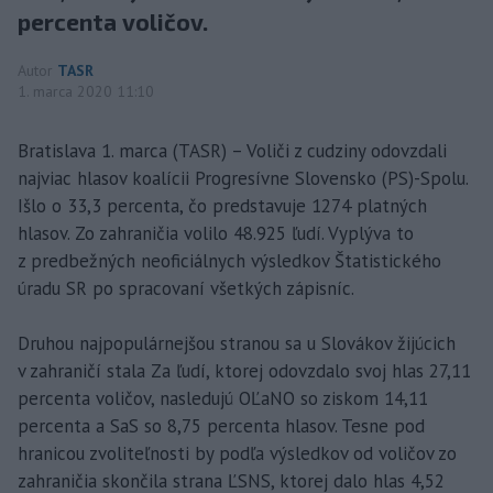
percenta voličov.
Autor
TASR
1. marca 2020 11:10
Bratislava 1. marca (TASR) – Voliči z cudziny odovzdali
najviac hlasov koalícii Progresívne Slovensko (PS)-Spolu.
Išlo o 33,3 percenta, čo predstavuje 1274 platných
hlasov. Zo zahraničia volilo 48.925 ľudí. Vyplýva to
z predbežných neoficiálnych výsledkov Štatistického
úradu SR po spracovaní všetkých zápisníc.
Druhou najpopulárnejšou stranou sa u Slovákov žijúcich
v zahraničí stala Za ľudí, ktorej odovzdalo svoj hlas 27,11
percenta voličov, nasledujú OĽaNO so ziskom 14,11
percenta a SaS so 8,75 percenta hlasov. Tesne pod
hranicou zvoliteľnosti by podľa výsledkov od voličov zo
zahraničia skončila strana ĽSNS, ktorej dalo hlas 4,52