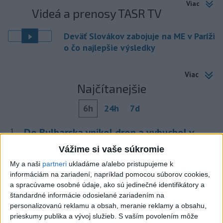
Viac
Videá a prenosy TASR TV
Deväť Slovákov zabojuje na ME v Paríži
o čo najlepšie výsledky
Viac
Najčítanejšie
6h
24h
7d
Do Bulharska vnikol dron a vybuchol v
1
blízkosti hraníc s Rumunskom
Vážime si vaše súkromie
My a naši
partneri
ukladáme a/alebo pristupujeme k
2
Na Kamzíku v Bratislave v sobotu otvoria nové Šantisko
informáciám na zariadení, napríklad pomocou súborov cookies,
pre deti
a spracúvame osobné údaje, ako sú jedinečné identifikátory a
štandardné informácie odosielané zariadením na
3
ČIASTOČNÉ ZATMENIE SLNKA: Pozorovať sa bude dať v
personalizovanú reklamu a obsah, meranie reklamy a obsahu,
stredu
prieskumy publika a vývoj služieb.
S vaším povolením môže