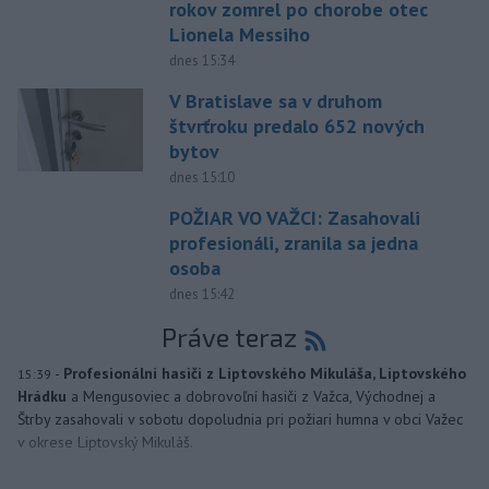
rokov zomrel po chorobe otec
Lionela Messiho
dnes 15:34
V Bratislave sa v druhom
štvrťroku predalo 652 nových
bytov
dnes 15:10
POŽIAR VO VAŽCI: Zasahovali
profesionáli, zranila sa jedna
osoba
dnes 15:42
Práve teraz
-
Profesionálni hasiči z Liptovského Mikuláša, Liptovského
15:39
Hrádku
a Mengusoviec a dobrovoľní hasiči z Važca, Východnej a
Štrby zasahovali v sobotu dopoludnia pri požiari humna v obci Važec
v okrese Liptovský Mikuláš.