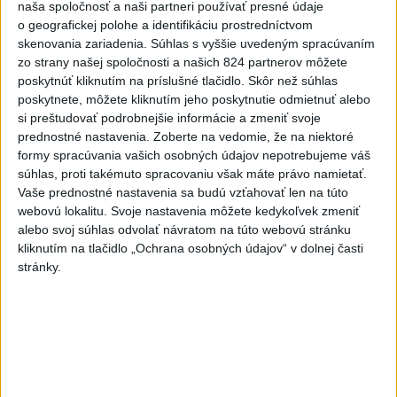
naša spoločnosť a naši partneri používať presné údaje
4
V časti Košice-Krásna otvorili park pomenovaný po
o geografickej polohe a identifikáciu prostredníctvom
kňazovi Semivanovi
skenovania zariadenia. Súhlas s vyššie uvedeným spracúvaním
zo strany našej spoločnosti a našich 824 partnerov môžete
5
ÚPLNÉ ZATMENIE SLNKA: Časť Európy zahalí tma,
poskytnúť kliknutím na príslušné tlačidlo. Skôr než súhlas
hrozia dôsledky
poskytnete, môžete kliknutím jeho poskytnutie odmietnuť alebo
si preštudovať podrobnejšie informácie a zmeniť svoje
6
INTOXIKOVALA SA OSOBA: Požiar v Braväcove zasiahol
prednostné nastavenia.
Zoberte na vedomie, že na niektoré
10 stavieb
formy spracúvania vašich osobných údajov nepotrebujeme váš
súhlas, proti takémuto spracovaniu však máte právo namietať.
7
Pekárka zachránila život svojim zákazníkom, ktorí sa pár
Vaše prednostné nastavenia sa budú vzťahovať len na túto
dní neukázali
webovú lokalitu. Svoje nastavenia môžete kedykoľvek zmeniť
alebo svoj súhlas odvolať návratom na túto webovú stránku
kliknutím na tlačidlo „Ochrana osobných údajov“ v dolnej časti
Najnovšie správy na Teraz.sk
stránky.
Vyhlásenia
Priame prenosy z Národnej rady SR