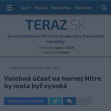
Index
Šport
Počasie
Publicistika
Slovensko
Zahranič
TERAZ
.SK
Spravodajský portál Tlačovej agentúry Slovenskej
republiky
Sobota
8. august 2026
Meniny má
Oskar
< sekcia
Parlamentné voľby 2020
Volebná účasť na hornej Nitre
by mala byť vysoká
Zdieľaj na Facebooku