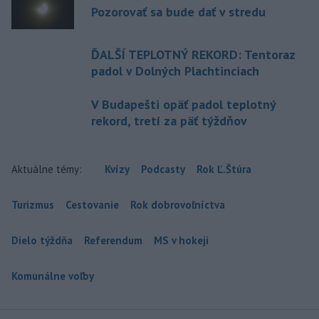
Pozorovať sa bude dať v stredu
ĎALŠÍ TEPLOTNÝ REKORD: Tentoraz
padol v Dolných Plachtinciach
V Budapešti opäť padol teplotný
rekord, tretí za päť týždňov
Aktuálne témy:
Kvízy
Podcasty
Rok Ľ.Štúra
Turizmus
Cestovanie
Rok dobrovoľníctva
Dielo týždňa
Referendum
MS v hokeji
Komunálne voľby