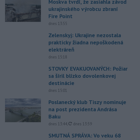
Moskva tvrdí, že zasiahla závod
ukrajinského výrobcu zbraní
Fire Point
dnes 13:55
Zelenskyj: Ukrajine nezostala
prakticky žiadna nepoškodená
elektráreň
dnes 15:18
STOVKY EVAKUOVANÝCH: Požiar
sa šíril blízko dovolenkovej
destinácie
dnes 15:01
Poslanecký klub Tiszy nominuje
na post prezidenta Andrása
Baku
aktualizované
dnes 13:44
,
dnes 13:59
SMUTNÁ SPRÁVA: Vo veku 68