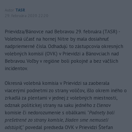
Autor
TASR
29. februára 2020 22:20
Prievidza/Bánovce nad Bebravou 29. februára (TASR) -
Volebná účasť na hornej Nitre by mala dosiahnuť
nadpriemerné čísla. Odhadujú to zástupcovia okresných
volebných komisií (OVK) v Prievidzi a Bánovciach nad
Bebravou. Voľby v regióne boli pokojné a bez väčších
incidentov.
Okresná volebná komisia v Prievidzi sa zaoberala
viacerými podnetmi zo strany voličov, išlo okrem iného o
zrkadlá za plentami v jednej z volebných miestností,
odznak politickej strany na saku jedného z členov
komisie či nedorozumenie s obálkami. "
Podnety boli
prešetrené zo strany komisie, žiaden sme nemuseli
odstúpiť
," povedal predseda OVK v Prievidzi Štefan