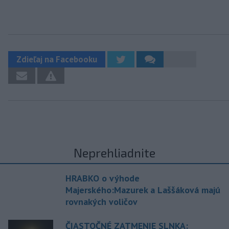
Zdieľaj na Facebooku
Neprehliadnite
HRABKO o výhode
Majerského:Mazurek a Laššáková majú
rovnakých voličov
ČIASTOČNÉ ZATMENIE SLNKA: