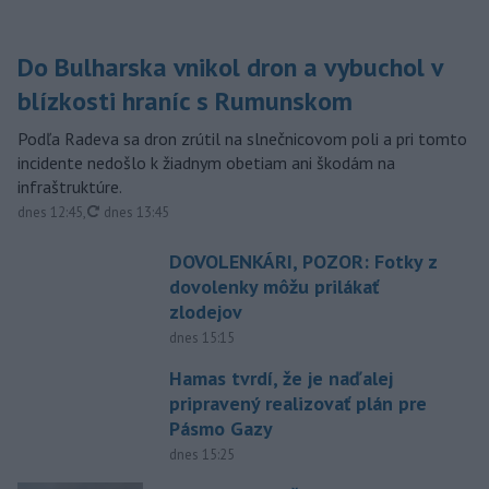
Do Bulharska vnikol dron a vybuchol v
blízkosti hraníc s Rumunskom
Podľa Radeva sa dron zrútil na slnečnicovom poli a pri tomto
incidente nedošlo k žiadnym obetiam ani škodám na
infraštruktúre.
aktualizované
dnes 12:45
,
dnes 13:45
DOVOLENKÁRI, POZOR: Fotky z
dovolenky môžu prilákať
zlodejov
dnes 15:15
Hamas tvrdí, že je naďalej
pripravený realizovať plán pre
Pásmo Gazy
dnes 15:25