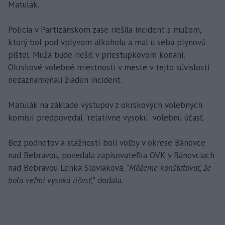
Matulák.
Polícia v Partizánskom zase riešila incident s mužom,
ktorý bol pod vplyvom alkoholu a mal u seba plynovú
pištoľ. Muža bude riešiť v priestupkovom konaní.
Okrskové volebné miestnosti v meste v tejto súvislosti
nezaznamenali žiaden incident.
Matulák na základe výstupov z okrskových volebných
komisií predpovedal "relatívne vysokú" volebnú účasť.
Bez podnetov a sťažností boli voľby v okrese Bánovce
nad Bebravou, povedala zapisovateľka OVK v Bánovciach
nad Bebravou Lenka Sloviaková. "
Môžeme konštatovať, že
bola veľmi vysoká účasť
," dodala.