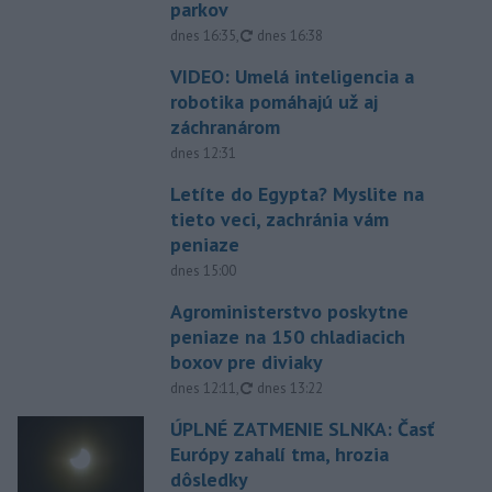
parkov
aktualizované
dnes 16:35
,
dnes 16:38
VIDEO: Umelá inteligencia a
robotika pomáhajú už aj
záchranárom
dnes 12:31
Letíte do Egypta? Myslite na
tieto veci, zachránia vám
peniaze
dnes 15:00
Agroministerstvo poskytne
peniaze na 150 chladiacich
boxov pre diviaky
aktualizované
dnes 12:11
,
dnes 13:22
ÚPLNÉ ZATMENIE SLNKA: Časť
Európy zahalí tma, hrozia
dôsledky