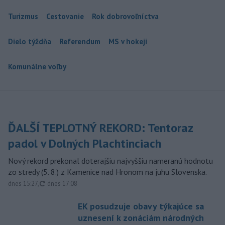
Turizmus
Cestovanie
Rok dobrovoľníctva
Dielo týždňa
Referendum
MS v hokeji
Komunálne voľby
ĎALŠÍ TEPLOTNÝ REKORD: Tentoraz
padol v Dolných Plachtinciach
Nový rekord prekonal doterajšiu najvyššiu nameranú hodnotu
zo stredy (5. 8.) z Kamenice nad Hronom na juhu Slovenska.
aktualizované
dnes 15:27
,
dnes 17:08
EK posudzuje obavy týkajúce sa
uznesení k zonáciám národných