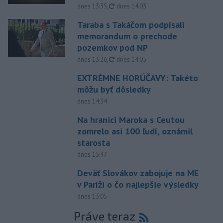
aktualizované
dnes 13:35
,
dnes 14:03
Taraba s Takáčom podpísali
memorandum o prechode
pozemkov pod NP
aktualizované
dnes 13:26
,
dnes 14:05
EXTRÉMNE HORÚČAVY: Takéto
môžu byť dôsledky
dnes 14:34
Na hranici Maroka s Ceutou
zomrelo asi 100 ľudí, oznámil
starosta
dnes 15:47
Deväť Slovákov zabojuje na ME
v Paríži o čo najlepšie výsledky
dnes 13:05
Práve teraz