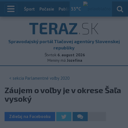
33
°C
Index
Šport
Počasie
Publicistika
Slovensko
Zahranič
TERAZ
.SK
Spravodajský portál Tlačovej agentúry Slovenskej
republiky
Štvrtok
6. august 2026
Meniny má
Jozefína
< sekcia
Parlamentné voľby 2020
Záujem o voľby je v okrese Šaľa
vysoký
Zdieľaj na Facebooku