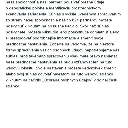
naša spoločnosť a naši partneri používať presné údaje
hrozia dôsledky
o geografickej polohe a identifikáciu prostredníctvom
skenovania zariadenia. Súhlas s vyššie uvedeným spracúvaním
3
Orbánová telefonovala s Blanárom a Tarabom o pomoci
zo strany našej spoločnosti a našich 824 partnerov môžete
na Dunaji
poskytnúť kliknutím na príslušné tlačidlo. Skôr než súhlas
poskytnete, môžete kliknutím jeho poskytnutie odmietnuť alebo
4
V Košiciach Nad jazerom začína výstavba
si preštudovať podrobnejšie informácie a zmeniť svoje
chodníka,otvorili aj pumptrack
prednostné nastavenia.
Zoberte na vedomie, že na niektoré
formy spracúvania vašich osobných údajov nepotrebujeme váš
5
Mesto Martin vypovedalo zmluvy na tri rozpracované
súhlas, proti takémuto spracovaniu však máte právo namietať.
investičné akcie
Vaše prednostné nastavenia sa budú vzťahovať len na túto
webovú lokalitu. Svoje nastavenia môžete kedykoľvek zmeniť
6
ZRÁŽKA VLAKU S AUTOM V LOZORNE: Rušňovodič jej
alebo svoj súhlas odvolať návratom na túto webovú stránku
už nedokázal zabrániť
kliknutím na tlačidlo „Ochrana osobných údajov“ v dolnej časti
stránky.
7
Predstavitelia Mladého Hlasu podali trestné oznámenie
na I. Korčoka
Najnovšie správy na Teraz.sk
Vyhlásenia