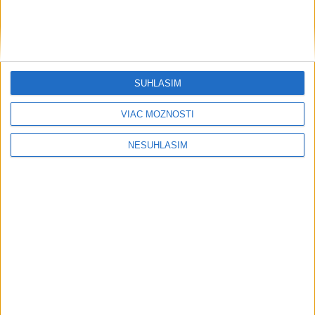
SÚHLASÍM
VIAC MOŽNOSTÍ
NESÚHLASÍM
....