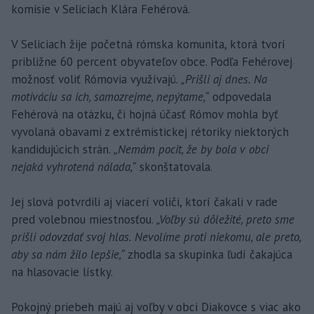
komisie v Seliciach Klára Fehérová.
V Seliciach žije početná rómska komunita, ktorá tvorí
približne 60 percent obyvateľov obce. Podľa Fehérovej
možnosť voliť Rómovia využívajú.
„Prišli aj dnes. Na
motiváciu sa ich, samozrejme, nepýtame,“
odpovedala
Fehérová na otázku, či hojná účasť Rómov mohla byť
vyvolaná obavami z extrémistickej rétoriky niektorých
kandidujúcich strán.
„Nemám pocit, že by bola v obci
nejaká vyhrotená nálada,“
skonštatovala.
Jej slová potvrdili aj viacerí voliči, ktorí čakali v rade
pred volebnou miestnosťou.
„Voľby sú dôležité, preto sme
prišli odovzdať svoj hlas. Nevolíme proti niekomu, ale preto,
aby sa nám žilo lepšie,“
zhodla sa skupinka ľudí čakajúca
na hlasovacie lístky.
Pokojný priebeh majú aj voľby v obci Diakovce s viac ako