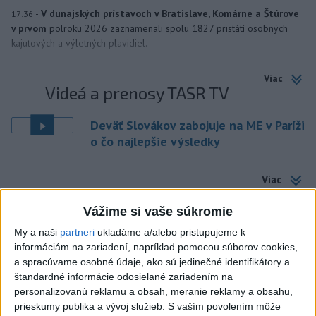
-
V dunajských prístavoch v Bratislave, Komárne a Štúrove
17:36
v prvom
polroku 2026 zaznamenali spolu 1827 pristátí osobných
kajutových a výletných plavidiel.
Viac
Videá a prenosy TASR TV
Deväť Slovákov zabojuje na ME v Paríži
o čo najlepšie výsledky
Viac
Najčítanejšie
Vážime si vaše súkromie
6h
24h
7d
My a naši
partneri
ukladáme a/alebo pristupujeme k
informáciám na zariadení, napríklad pomocou súborov cookies,
Afganec, ktorý v Mníchove vrazil autom
1
a spracúvame osobné údaje, ako sú jedinečné identifikátory a
štandardné informácie odosielané zariadením na
do davu, dostal TREST
personalizovanú reklamu a obsah, meranie reklamy a obsahu,
prieskumy publika a vývoj služieb.
S vaším povolením môže
2
ÚPLNÉ ZATMENIE SLNKA: Časť Európy zahalí tma,