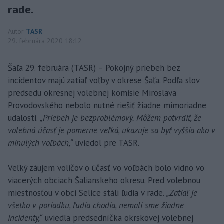
rade.
Autor
TASR
29. februára 2020 18:12
Šaľa 29. februára (TASR) – Pokojný priebeh bez
incidentov majú zatiaľ voľby v okrese Šaľa. Podľa slov
predsedu okresnej volebnej komisie Miroslava
Provodovského nebolo nutné riešiť žiadne mimoriadne
udalosti.
„Priebeh je bezproblémový. Môžem potvrdiť, že
volebná účasť je pomerne veľká, ukazuje sa byť vyššia ako v
minulých voľbách,“
uviedol pre TASR.
Veľký záujem voličov o účasť vo voľbách bolo vidno vo
viacerých obciach Šalianskeho okresu. Pred volebnou
miestnosťou v obci Selice stáli ľudia v rade.
„Zatiaľ je
všetko v poriadku, ľudia chodia, nemali sme žiadne
incidenty,“
uviedla predsedníčka okrskovej volebnej