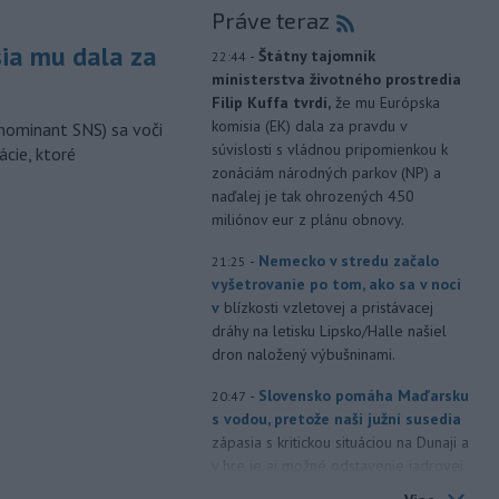
Práve teraz
sia mu dala za
-
Štátny tajomník
22:44
ministerstva životného prostredia
Filip Kuffa tvrdí,
že mu Európska
komisia (EK) dala za pravdu v
nominant SNS) sa voči
súvislosti s vládnou pripomienkou k
ácie, ktoré
zonáciám národných parkov (NP) a
naďalej je tak ohrozených 450
miliónov eur z plánu obnovy.
-
Nemecko v stredu začalo
21:25
vyšetrovanie po tom, ako sa v noci
v
blízkosti vzletovej a pristávacej
dráhy na letisku Lipsko/Halle našiel
dron naložený výbušninami.
-
Slovensko pomáha Maďarsku
20:47
s vodou, pretože naši južní susedia
zápasia s kritickou situáciou na Dunaji a
v hre je aj možné odstavenie jadrovej
elektrárne.