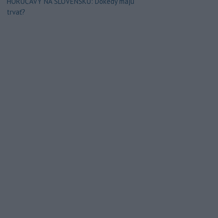
HORÚČAVY NA SLOVENSKU: Dokedy majú
trvať?