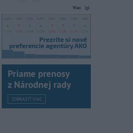
Suska - dnes
Viac
Priame prenosy
z Národnej rady
ZOBRAZIŤ VIAC