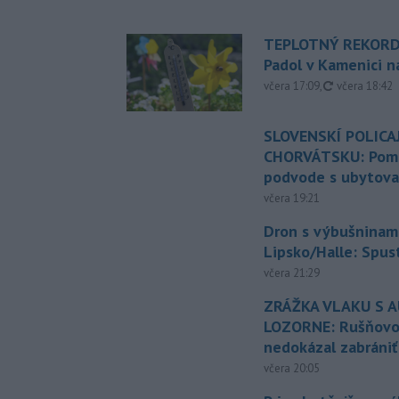
TEPLOTNÝ REKORD
Padol v Kamenici 
aktualizovan
včera 17:09
,
včera 18:42
SLOVENSKÍ POLICAJ
CHORVÁTSKU: Pomáh
podvode s ubytov
včera 19:21
Dron s výbušninami
Lipsko/Halle: Spus
včera 21:29
ZRÁŽKA VLAKU S 
LOZORNE: Rušňovod
nedokázal zabrániť
včera 20:05