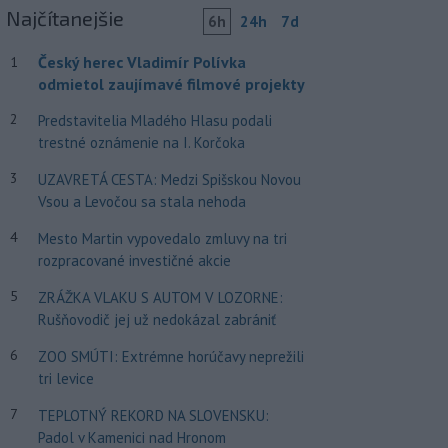
Najčítanejšie
6h
24h
7d
Český herec Vladimír Polívka
1
odmietol zaujímavé filmové projekty
2
Predstavitelia Mladého Hlasu podali
trestné oznámenie na I. Korčoka
3
UZAVRETÁ CESTA: Medzi Spišskou Novou
Vsou a Levočou sa stala nehoda
4
Mesto Martin vypovedalo zmluvy na tri
rozpracované investičné akcie
5
ZRÁŽKA VLAKU S AUTOM V LOZORNE:
Rušňovodič jej už nedokázal zabrániť
6
ZOO SMÚTI: Extrémne horúčavy neprežili
tri levice
7
TEPLOTNÝ REKORD NA SLOVENSKU:
Padol v Kamenici nad Hronom