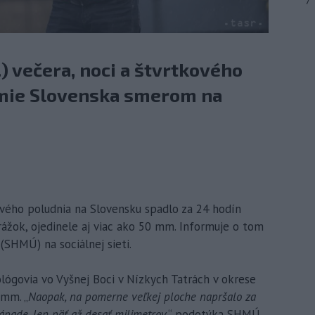
7
.) večera, noci a štvrtkového
emie Slovenska smerom na
kového poludnia na Slovensku spadlo za 24 hodín
ážok, ojedinele aj viac ako 50 mm. Informuje o tom
SHMÚ) na sociálnej sieti.
lógovia vo Vyšnej Boci v Nízkych Tatrách v okrese
 mm. „
Naopak, na pomerne veľkej ploche napršalo za
ade, len päť až desať milimetrov,
“ podotýka SHMÚ.