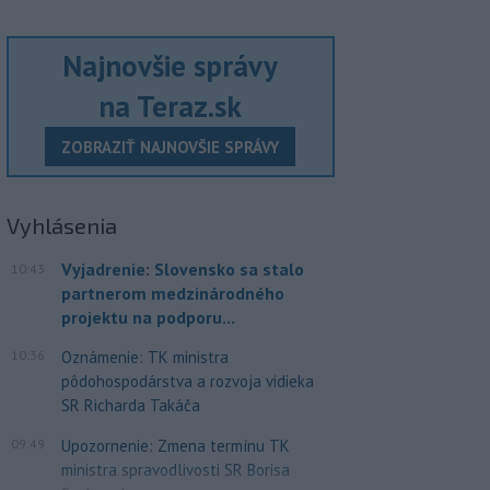
Najnovšie správy
na Teraz.sk
ZOBRAZIŤ NAJNOVŠIE SPRÁVY
Vyhlásenia
Vyjadrenie: Slovensko sa stalo
10:43
partnerom medzinárodného
projektu na podporu...
10:36
Oznámenie: TK ministra
pôdohospodárstva a rozvoja vidieka
SR Richarda Takáča
09:49
Upozornenie: Zmena termínu TK
ministra spravodlivosti SR Borisa