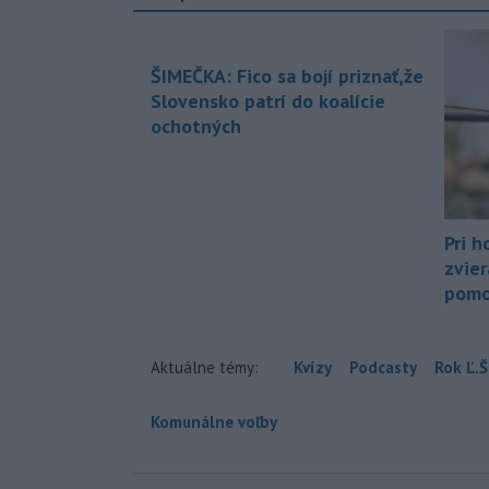
ŠIMEČKA: Fico sa bojí priznať,že
Slovensko patrí do koalície
ochotných
Pri h
zvier
pomo
Aktuálne témy:
Kvízy
Podcasty
Rok Ľ.Š
Komunálne voľby