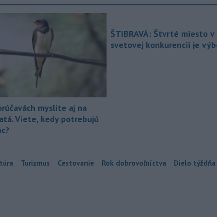
ŠTIBRAVÁ: Štvrté miesto v 
svetovej konkurencii je vý
orúčavách myslite aj na
atá. Viete, kedy potrebujú
c?
túra
Turizmus
Cestovanie
Rok dobrovoľníctva
Dielo týždňa