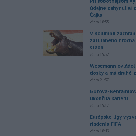
Pri sobotňajšom v
údajne zahynul aj 
Čajka
včera 18:55
V Kolumbii zachrán
zatúlaného hrocha
stáda
včera 19:32
Wesemann ovládol 
dosky a má druhé z
včera 21:37
Gutová-Behramiová
ukončila kariéru
včera 19:17
Európske ligy vyzv
riadenia FIFA
včera 18:49