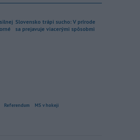
silnej
Slovensko trápi sucho: V prírode
borné
sa prejavuje viacerými spôsobmi
Referendum
MS v hokeji