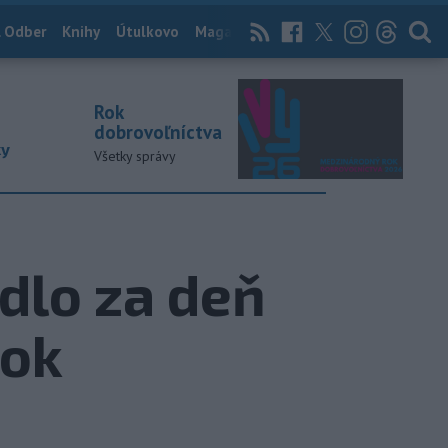
 Odber
Knihy
Útulkovo
Magazín
News Now
Archív
TASR
Rok
dobrovoľníctva
ky
Všetky správy
dlo za deň
žok