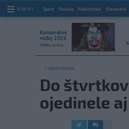
RUBRIKY
Index
Šport
Počasie
Publicistika
Slovensko
Komunálne
voľby 2026
S
Všetky správy
< sekcia
Počasie
Do štvrtkov
ojedinele a