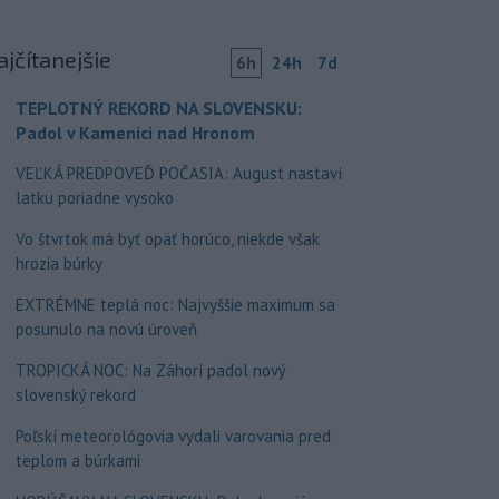
ajčítanejšie
6h
24h
7d
TEPLOTNÝ REKORD NA SLOVENSKU:
Padol v Kamenici nad Hronom
VEĽKÁ PREDPOVEĎ POČASIA: August nastaví
latku poriadne vysoko
Vo štvrtok má byť opäť horúco, niekde však
hrozia búrky
EXTRÉMNE teplá noc: Najvyššie maximum sa
posunulo na novú úroveň
TROPICKÁ NOC: Na Záhorí padol nový
slovenský rekord
Poľskí meteorológovia vydali varovania pred
teplom a búrkami