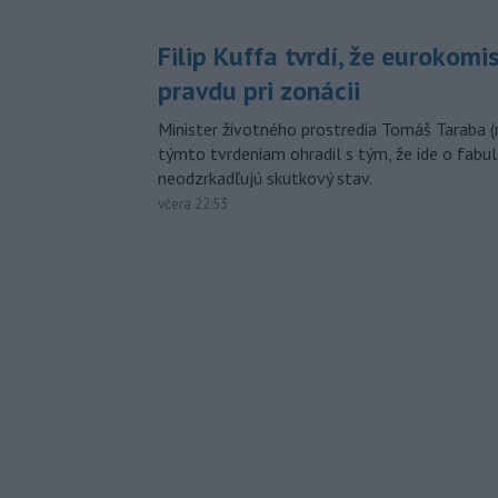
Filip Kuffa tvrdí, že eurokomi
pravdu pri zonácii
Minister životného prostredia Tomáš Taraba (
týmto tvrdeniam ohradil s tým, že ide o fabul
neodzrkadľujú skutkový stav.
včera 22:53