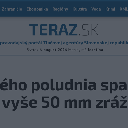
Zahraničie
Ekonomika
Regióny
Kultúra
Veda
Krimi
XML
TERAZ
.SK
pravodajský portál Tlačovej agentúry Slovenskej republi
Štvrtok
6. august 2026
Meniny má
Jozefína
ého poludnia spa
j vyše 50 mm zrá