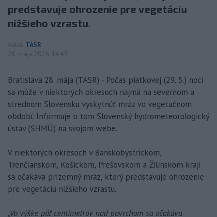
predstavuje ohrozenie pre vegetáciu
nižšieho vzrastu.
Autor
TASR
28. mája 2026 14:45
Bratislava 28. mája (TASR) - Počas piatkovej (29. 5.) noci
sa môže v niektorých okresoch najmä na severnom a
strednom Slovensku vyskytnúť mráz vo vegetačnom
období. Informuje o tom Slovenský hydrometeorologický
ústav (SHMÚ) na svojom webe.
V niektorých okresoch v Banskobystrickom,
Trenčianskom, Košickom, Prešovskom a Žilinskom kraji
sa očakáva prízemný mráz, ktorý predstavuje ohrozenie
pre vegetáciu nižšieho vzrastu.
„Vo výške päť centimetrov nad povrchom sa očakáva