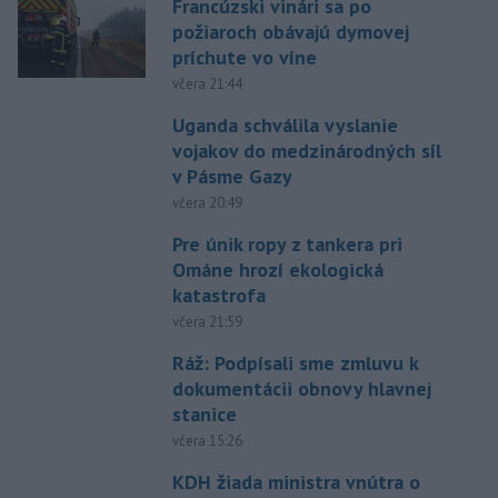
Francúzski vinári sa po
požiaroch obávajú dymovej
príchute vo víne
včera 21:44
Uganda schválila vyslanie
vojakov do medzinárodných síl
v Pásme Gazy
včera 20:49
Pre únik ropy z tankera pri
Ománe hrozí ekologická
katastrofa
včera 21:59
Ráž: Podpísali sme zmluvu k
dokumentácii obnovy hlavnej
stanice
včera 15:26
KDH žiada ministra vnútra o