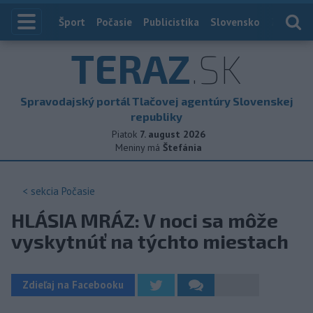
Index
Šport
Počasie
Publicistika
Slovensko
Zahranič
TERAZ
.SK
Spravodajský portál Tlačovej agentúry Slovenskej
republiky
Piatok
7. august 2026
Meniny má
Štefánia
< sekcia
Počasie
HLÁSIA MRÁZ: V noci sa môže
vyskytnúť na týchto miestach
Zdieľaj na Facebooku