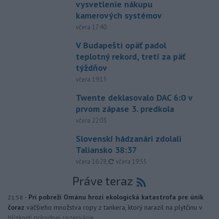
vysvetlenie nákupu
kamerových systémov
včera 17:40
V Budapešti opäť padol
teplotný rekord, tretí za päť
týždňov
včera 19:15
Twente deklasovalo DAC 6:0 v
prvom zápase 3. predkola
včera 22:03
Slovenskí hádzanári zdolali
Taliansko 38:37
aktualizované
včera 16:28
,
včera 19:55
Práve teraz
-
Pri pobreží Ománu hrozí ekologická katastrofa pre únik
21:58
čoraz
väčšieho množstva ropy z tankera, ktorý narazil na plytčinu v
blízkosti prírodnej rezervácie.