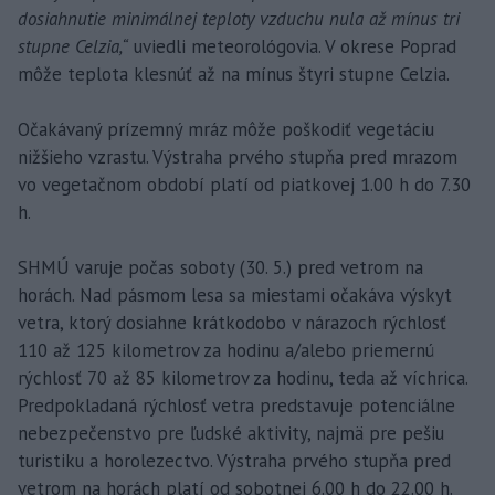
dosiahnutie minimálnej teploty vzduchu nula až mínus tri
stupne Celzia,“
uviedli meteorológovia. V okrese Poprad
môže teplota klesnúť až na mínus štyri stupne Celzia.
Očakávaný prízemný mráz môže poškodiť vegetáciu
nižšieho vzrastu. Výstraha prvého stupňa pred mrazom
vo vegetačnom období platí od piatkovej 1.00 h do 7.30
h.
SHMÚ varuje počas soboty (30. 5.) pred vetrom na
horách. Nad pásmom lesa sa miestami očakáva výskyt
vetra, ktorý dosiahne krátkodobo v nárazoch rýchlosť
110 až 125 kilometrov za hodinu a/alebo priemernú
rýchlosť 70 až 85 kilometrov za hodinu, teda až víchrica.
Predpokladaná rýchlosť vetra predstavuje potenciálne
nebezpečenstvo pre ľudské aktivity, najmä pre pešiu
turistiku a horolezectvo. Výstraha prvého stupňa pred
vetrom na horách platí od sobotnej 6.00 h do 22.00 h.