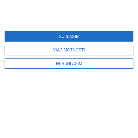
SÚHLASÍM
VIAC MOŽNOSTÍ
NESÚHLASÍM
....