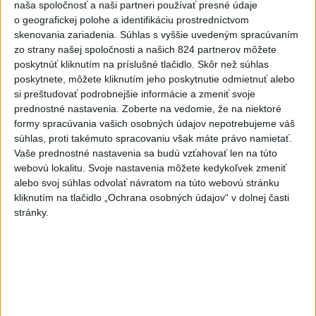
3
ČAKAJTE BÚRKY: Vyskytnú sa do polnoci najmä v týchto
naša spoločnosť a naši partneri používať presné údaje
častiach
o geografickej polohe a identifikáciu prostredníctvom
skenovania zariadenia. Súhlas s vyššie uvedeným spracúvaním
4
Kruhová križovatka v Poprade v smere z Hozelca bude
zo strany našej spoločnosti a našich 824 partnerov môžete
hotová budúci rok
poskytnúť kliknutím na príslušné tlačidlo. Skôr než súhlas
poskytnete, môžete kliknutím jeho poskytnutie odmietnuť alebo
5
V Košiciach Nad jazerom začína výstavba
si preštudovať podrobnejšie informácie a zmeniť svoje
chodníka,otvorili aj pumptrack
prednostné nastavenia.
Zoberte na vedomie, že na niektoré
formy spracúvania vašich osobných údajov nepotrebujeme váš
6
Na kúpalisku Diakovce UNIKALA LÁTKA, osem ľudí
súhlas, proti takémuto spracovaniu však máte právo namietať.
skončilo v nemocnici
Vaše prednostné nastavenia sa budú vzťahovať len na túto
webovú lokalitu. Svoje nastavenia môžete kedykoľvek zmeniť
7
Mesto Martin vypovedalo zmluvy na tri rozpracované
alebo svoj súhlas odvolať návratom na túto webovú stránku
investičné akcie
kliknutím na tlačidlo „Ochrana osobných údajov“ v dolnej časti
stránky.
Najnovšie správy na Teraz.sk
Vyhlásenia
Priame prenosy z Národnej rady SR