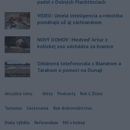
padol v Dolných Plachtinciach
VIDEO: Umelá inteligencia a robotika
pomáhajú už aj záchranárom
NOVÝ DOMOV: Medveď Artur z
košickej zoo odchádza za hranice
Orbánová telefonovala s Blanárom a
Tarabom o pomoci na Dunaji
Aktuálne témy:
Kvízy
Podcasty
Rok Ľ.Štúra
Turizmus
Cestovanie
Rok dobrovoľníctva
Dielo týždňa
Referendum
MS v hokeji