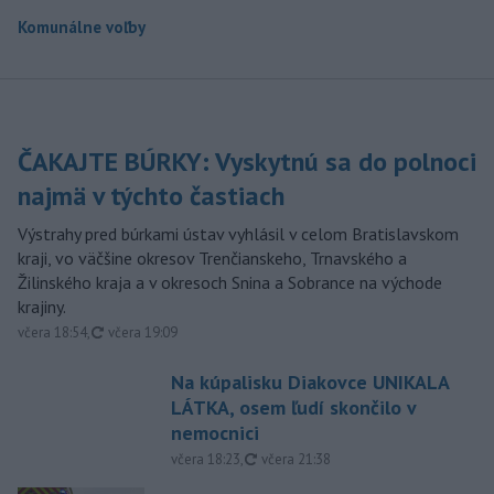
Komunálne voľby
ČAKAJTE BÚRKY: Vyskytnú sa do polnoci
najmä v týchto častiach
Výstrahy pred búrkami ústav vyhlásil v celom Bratislavskom
kraji, vo väčšine okresov Trenčianskeho, Trnavského a
Žilinského kraja a v okresoch Snina a Sobrance na východe
krajiny.
aktualizované
včera 18:54
,
včera 19:09
Na kúpalisku Diakovce UNIKALA
LÁTKA, osem ľudí skončilo v
nemocnici
aktualizované
včera 18:23
,
včera 21:38