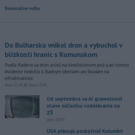
Komunálne voľby
Do Bulharska vnikol dron a vybuchol v
blízkosti hraníc s Rumunskom
Podľa Radeva sa dron zrútil na slnečnicovom poli a pri tomto
incidente nedošlo k žiadnym obetiam ani škodám na
infraštruktúre.
aktualizované
dnes 12:45
,
dnes 13:45
Od septembra sa AI gramotnosť
stane súčasťou vzdelávania na
ZŠ
dnes 10:53
USA plánujú poskytnúť Kolumbii