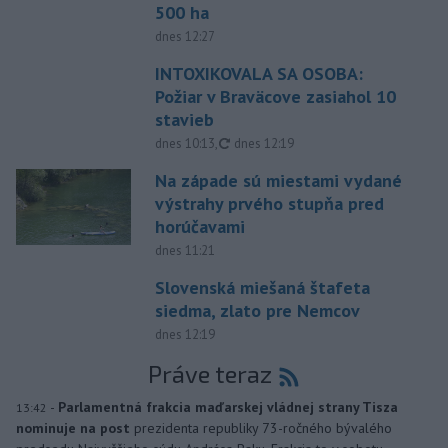
500 ha
dnes 12:27
INTOXIKOVALA SA OSOBA:
Požiar v Braväcove zasiahol 10
stavieb
aktualizované
dnes 10:13
,
dnes 12:19
Na západe sú miestami vydané
výstrahy prvého stupňa pred
horúčavami
dnes 11:21
Slovenská miešaná štafeta
siedma, zlato pre Nemcov
dnes 12:19
Práve teraz
-
Parlamentná frakcia maďarskej vládnej strany Tisza
13:42
nominuje na post
prezidenta republiky 73-ročného bývalého