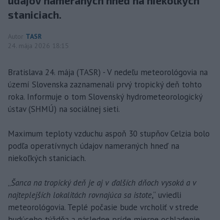
údajov nameraných hneď na niekoľkých
staniciach.
Autor
TASR
24. mája 2026 18:15
Bratislava 24. mája (TASR) - V nedeľu meteorológovia na
území Slovenska zaznamenali prvý tropický deň tohto
roka. Informuje o tom Slovenský hydrometeorologický
ústav (SHMÚ) na sociálnej sieti.
Maximum teploty vzduchu aspoň 30 stupňov Celzia bolo
podľa operatívnych údajov nameraných hneď na
niekoľkých staniciach.
„
Šanca na tropický deň je aj v ďalších dňoch vysoká a v
najteplejších lokalitách rovnajúca sa istote
,“ uviedli
meteorológovia. Teplé počasie bude vrcholiť v strede
budúceho týždňa a následne príde mierne ochladenie.