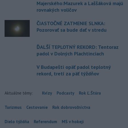
Majerského:Mazurek a Laššáková majú
rovnakých voličov
ČIASTOČNÉ ZATMENIE SLNKA:
Pozorovať sa bude dať v stredu
ĎALŠÍ TEPLOTNÝ REKORD: Tentoraz
padol v Dolných Plachtinciach
V Budapešti opäť padol teplotný
rekord, tretí za päť týždňov
Aktuálne témy:
Kvízy
Podcasty
Rok Ľ.Štúra
Turizmus
Cestovanie
Rok dobrovoľníctva
Dielo týždňa
Referendum
MS v hokeji