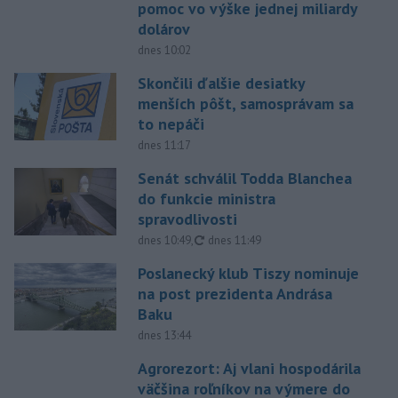
pomoc vo výške jednej miliardy
dolárov
dnes 10:02
Skončili ďalšie desiatky
menších pôšt, samosprávam sa
to nepáči
dnes 11:17
Senát schválil Todda Blanchea
do funkcie ministra
spravodlivosti
aktualizované
dnes 10:49
,
dnes 11:49
Poslanecký klub Tiszy nominuje
na post prezidenta Andrása
Baku
dnes 13:44
Agrorezort: Aj vlani hospodárila
väčšina roľníkov na výmere do