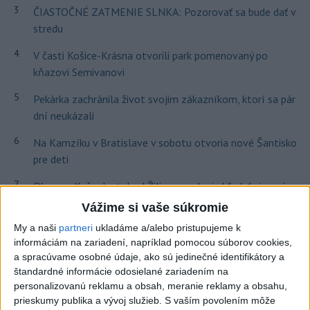
3
ČIASTOČNÉ ZATMENIE SLNKA: Pozorovať sa bude dať v
stredu
4
V časti Košice-Krásna otvorili park pomenovaný po
kňazovi Semivanovi
5
Pekárka zachránila život svojim zákazníkom, ktorí sa pár
dní neukázali
6
Na Kamzíku v Bratislave v sobotu otvoria nové Šantisko
pre deti
7
Obranca Kaša dostal od Žiliny povolenie hľadať si nový
klub
Vážime si vaše súkromie
My a naši
partneri
ukladáme a/alebo pristupujeme k
Najnovšie správy na Teraz.sk
informáciám na zariadení, napríklad pomocou súborov cookies,
a spracúvame osobné údaje, ako sú jedinečné identifikátory a
Vyhlásenia
štandardné informácie odosielané zariadením na
personalizovanú reklamu a obsah, meranie reklamy a obsahu,
Priame prenosy z Národnej rady SR
prieskumy publika a vývoj služieb.
S vaším povolením môže