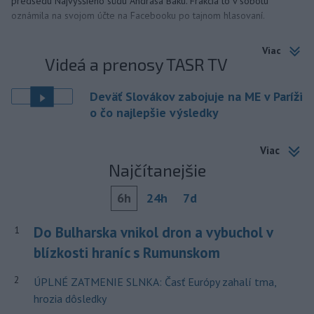
predsedu Najvyššieho súdu Andrása Baku. Frakcia to v sobotu
oznámila na svojom účte na Facebooku po tajnom hlasovaní.
Viac
Videá a prenosy TASR TV
Deväť Slovákov zabojuje na ME v Paríži
o čo najlepšie výsledky
Viac
Najčítanejšie
6h
24h
7d
Do Bulharska vnikol dron a vybuchol v
1
blízkosti hraníc s Rumunskom
2
ÚPLNÉ ZATMENIE SLNKA: Časť Európy zahalí tma,
hrozia dôsledky