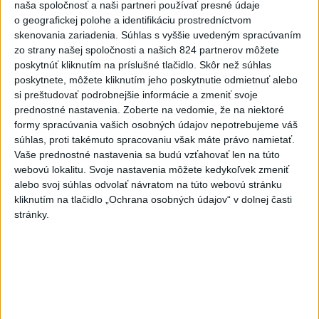
naša spoločnosť a naši partneri používať presné údaje
o geografickej polohe a identifikáciu prostredníctvom
skenovania zariadenia. Súhlas s vyššie uvedeným spracúvaním
Politika na sociálnych sieťach
zo strany našej spoločnosti a našich 824 partnerov môžete
poskytnúť kliknutím na príslušné tlačidlo. Skôr než súhlas
poskytnete, môžete kliknutím jeho poskytnutie odmietnuť alebo
Zobraziť viac
Info
si preštudovať podrobnejšie informácie a zmeniť svoje
prednostné nastavenia.
Zoberte na vedomie, že na niektoré
formy spracúvania vašich osobných údajov nepotrebujeme váš
Najnovšie videá
Najsledovanejšie videá
súhlas, proti takémuto spracovaniu však máte právo namietať.
Vaše prednostné nastavenia sa budú vzťahovať len na túto
webovú lokalitu. Svoje nastavenia môžete kedykoľvek zmeniť
ANI HORÚCE LETNÉ DNI NÁS
NEZASTAVIA 🌿☀️
alebo svoj súhlas odvolať návratom na túto webovú stránku
kliknutím na tlačidlo „Ochrana osobných údajov“ v dolnej časti
dnes 06:00
|
Úrad vlády SR
|
379
zobrazení
stránky.
Kontrolný deň na Spišskom hrade
potvrdil výrazný pokrok...
včera 18:09
|
Ministerstvo kultúry SR
|
53
zobrazení
⁉️FICO, KDE STE⁉️ČO TIE VAŠE DRÍSTY
O BENZÍNE⁉️VŠETKÝCH...