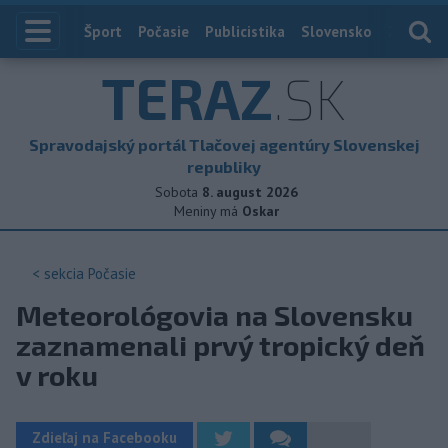
Index
Šport
Počasie
Publicistika
Slovensko
Zahranič
TERAZ
.SK
Spravodajský portál Tlačovej agentúry Slovenskej
republiky
Sobota
8. august 2026
Meniny má
Oskar
< sekcia
Počasie
Meteorológovia na Slovensku
zaznamenali prvý tropický deň
v roku
Zdieľaj na Facebooku