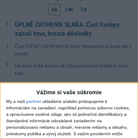
6h
24h
7d
ÚPLNÉ ZATMENIE SLNKA: Časť Európy
1
zahalí tma, hrozia dôsledky
2
ČIASTOČNÉ ZATMENIE SLNKA: Pozorovať sa bude dať v
stredu
3
Obranca Kaša dostal od Žiliny povolenie hľadať si nový
klub
4
V časti Košice-Krásna otvorili park pomenovaný po
kňazovi Semivanovi
Vážime si vaše súkromie
My a naši
partneri
ukladáme a/alebo pristupujeme k
5
Pekárka zachránila život svojim zákazníkom, ktorí sa pár
informáciám na zariadení, napríklad pomocou súborov cookies,
dní neukázali
a spracúvame osobné údaje, ako sú jedinečné identifikátory a
štandardné informácie odosielané zariadením na
6
Brezno obnovuje zastávky MHD
personalizovanú reklamu a obsah, meranie reklamy a obsahu,
prieskumy publika a vývoj služieb.
S vaším povolením môže
7
Prešovský kraj vyzýva k využitiu bezplatného parkoviska v