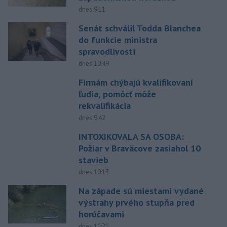
dnes 9:11
Senát schválil Todda Blanchea
do funkcie ministra
spravodlivosti
dnes 10:49
Firmám chýbajú kvalifikovaní
ľudia, pomôcť môže
rekvalifikácia
dnes 9:42
INTOXIKOVALA SA OSOBA:
Požiar v Braväcove zasiahol 10
stavieb
dnes 10:13
Na západe sú miestami vydané
výstrahy prvého stupňa pred
horúčavami
dnes 11:21