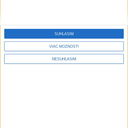
SÚHLASÍM
VIAC MOŽNOSTÍ
NESÚHLASÍM
....