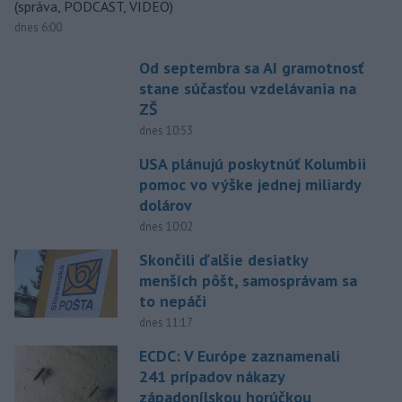
(správa, PODCAST, VIDEO)
dnes 6:00
Od septembra sa AI gramotnosť
stane súčasťou vzdelávania na
ZŠ
dnes 10:53
USA plánujú poskytnúť Kolumbii
pomoc vo výške jednej miliardy
dolárov
dnes 10:02
Skončili ďalšie desiatky
menších pôšt, samosprávam sa
to nepáči
dnes 11:17
ECDC: V Európe zaznamenali
241 prípadov nákazy
západonílskou horúčkou