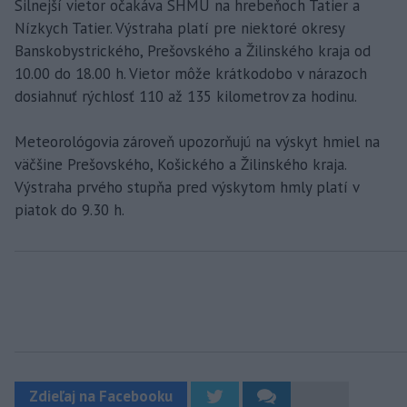
Silnejší vietor očakáva SHMÚ na hrebeňoch Tatier a
Nízkych Tatier. Výstraha platí pre niektoré okresy
Banskobystrického, Prešovského a Žilinského kraja od
10.00 do 18.00 h. Vietor môže krátkodobo v nárazoch
dosiahnuť rýchlosť 110 až 135 kilometrov za hodinu.
Meteorológovia zároveň upozorňujú na výskyt hmiel na
väčšine Prešovského, Košického a Žilinského kraja.
Výstraha prvého stupňa pred výskytom hmly platí v
piatok do 9.30 h.
Zdieľaj na Facebooku