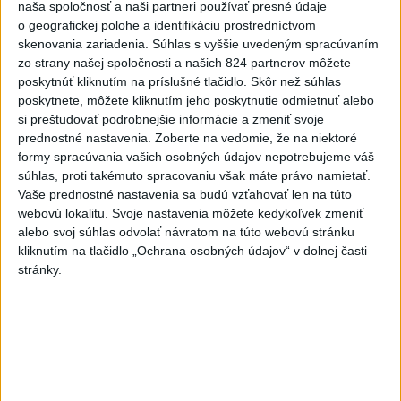
naša spoločnosť a naši partneri používať presné údaje
Tatrách
o geografickej polohe a identifikáciu prostredníctvom
skenovania zariadenia. Súhlas s vyššie uvedeným spracúvaním
Najnovšie správy na Teraz.sk
zo strany našej spoločnosti a našich 824 partnerov môžete
poskytnúť kliknutím na príslušné tlačidlo. Skôr než súhlas
Vyhlásenia
poskytnete, môžete kliknutím jeho poskytnutie odmietnuť alebo
si preštudovať podrobnejšie informácie a zmeniť svoje
Priame prenosy z Národnej rady SR
prednostné nastavenia.
Zoberte na vedomie, že na niektoré
formy spracúvania vašich osobných údajov nepotrebujeme váš
súhlas, proti takémuto spracovaniu však máte právo namietať.
Vaše prednostné nastavenia sa budú vzťahovať len na túto
webovú lokalitu. Svoje nastavenia môžete kedykoľvek zmeniť
Politika na sociálnych sieťach
alebo svoj súhlas odvolať návratom na túto webovú stránku
kliknutím na tlačidlo „Ochrana osobných údajov“ v dolnej časti
stránky.
Zobraziť viac
Info
Najnovšie videá
Najsledovanejšie videá
ANI HORÚCE LETNÉ DNI NÁS
NEZASTAVIA 🌿☀️