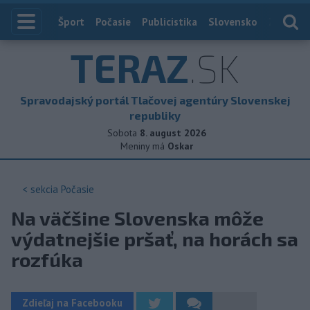
Index
Šport
Počasie
Publicistika
Slovensko
Zahranič
TERAZ
.SK
Spravodajský portál Tlačovej agentúry Slovenskej
republiky
Sobota
8. august 2026
Meniny má
Oskar
< sekcia
Počasie
Na väčšine Slovenska môže
výdatnejšie pršať, na horách sa
rozfúka
Zdieľaj na Facebooku