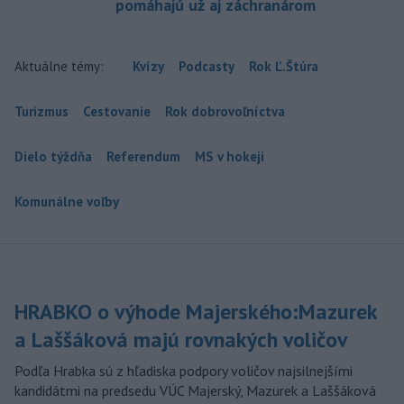
pomáhajú už aj záchranárom
Aktuálne témy:
Kvízy
Podcasty
Rok Ľ.Štúra
Turizmus
Cestovanie
Rok dobrovoľníctva
Dielo týždňa
Referendum
MS v hokeji
Komunálne voľby
HRABKO o výhode Majerského:Mazurek
a Laššáková majú rovnakých voličov
Podľa Hrabka sú z hľadiska podpory voličov najsilnejšími
kandidátmi na predsedu VÚC Majerský, Mazurek a Laššáková