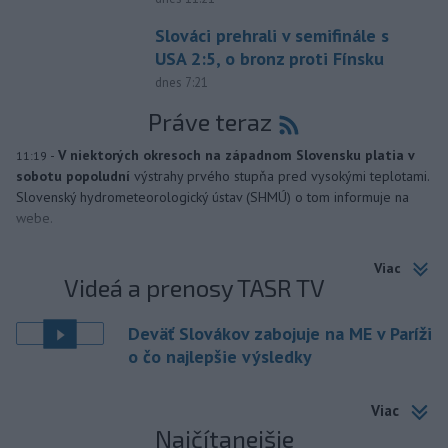
Slováci prehrali v semifinále s
USA 2:5, o bronz proti Fínsku
dnes 7:21
Práve teraz
-
V niektorých okresoch na západnom Slovensku platia v
11:19
sobotu popoludní
výstrahy prvého stupňa pred vysokými teplotami.
Slovenský hydrometeorologický ústav (SHMÚ) o tom informuje na
webe.
Viac
Videá a prenosy TASR TV
Deväť Slovákov zabojuje na ME v Paríži
o čo najlepšie výsledky
Viac
Najčítanejšie