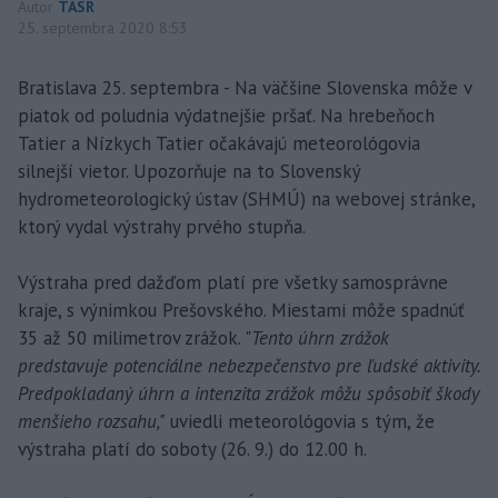
Autor
TASR
25. septembra 2020 8:53
Bratislava 25. septembra - Na väčšine Slovenska môže v
piatok od poludnia výdatnejšie pršať. Na hrebeňoch
Tatier a Nízkych Tatier očakávajú meteorológovia
silnejší vietor. Upozorňuje na to Slovenský
hydrometeorologický ústav (SHMÚ) na webovej stránke,
ktorý vydal výstrahy prvého stupňa.
Výstraha pred dažďom platí pre všetky samosprávne
kraje, s výnimkou Prešovského. Miestami môže spadnúť
35 až 50 milimetrov zrážok. "
Tento úhrn zrážok
predstavuje potenciálne nebezpečenstvo pre ľudské aktivity.
Predpokladaný úhrn a intenzita zrážok môžu spôsobiť škody
menšieho rozsahu,"
uviedli meteorológovia s tým, že
výstraha platí do soboty (26. 9.) do 12.00 h.