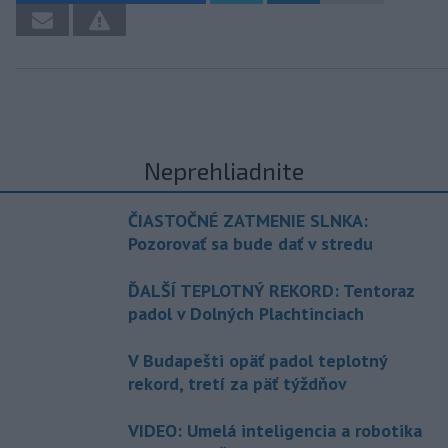
Neprehliadnite
ČIASTOČNÉ ZATMENIE SLNKA:
Pozorovať sa bude dať v stredu
ĎALŠÍ TEPLOTNÝ REKORD: Tentoraz
padol v Dolných Plachtinciach
V Budapešti opäť padol teplotný
rekord, tretí za päť týždňov
VIDEO: Umelá inteligencia a robotika