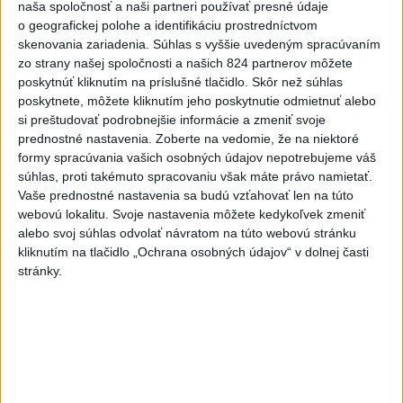
naša spoločnosť a naši partneri používať presné údaje
o geografickej polohe a identifikáciu prostredníctvom
4
Očovská folklórna hruda tradične privítala domáce
skenovania zariadenia. Súhlas s vyššie uvedeným spracúvaním
folklórne kolektívy
zo strany našej spoločnosti a našich 824 partnerov môžete
poskytnúť kliknutím na príslušné tlačidlo. Skôr než súhlas
5
Kúpele Brusno pripravujú 19. ročník festivalu Jozefa
poskytnete, môžete kliknutím jeho poskytnutie odmietnuť alebo
Bednárika
si preštudovať podrobnejšie informácie a zmeniť svoje
prednostné nastavenia.
Zoberte na vedomie, že na niektoré
6
V blízkosti Vojenského technického a skúšobného ústavu
formy spracúvania vašich osobných údajov nepotrebujeme váš
Záhorie HORÍ
súhlas, proti takémuto spracovaniu však máte právo namietať.
Vaše prednostné nastavenia sa budú vzťahovať len na túto
7
MO: Požiar vo Vojenskom obvode Záhorie sa podarilo
webovú lokalitu. Svoje nastavenia môžete kedykoľvek zmeniť
dostať pod kontrolu
alebo svoj súhlas odvolať návratom na túto webovú stránku
kliknutím na tlačidlo „Ochrana osobných údajov“ v dolnej časti
Najnovšie správy na Teraz.sk
stránky.
Vyhlásenia
Priame prenosy z Národnej rady SR