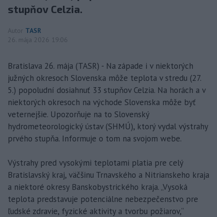
stupňov Celzia.
Autor
TASR
26. mája 2026 19:06
Bratislava 26. mája (TASR) - Na západe i v niektorých
južných okresoch Slovenska môže teplota v stredu (27.
5.) popoludní dosiahnuť 33 stupňov Celzia. Na horách a v
niektorých okresoch na východe Slovenska môže byť
veternejšie. Upozorňuje na to Slovenský
hydrometeorologický ústav (SHMÚ), ktorý vydal výstrahy
prvého stupňa. Informuje o tom na svojom webe.
Výstrahy pred vysokými teplotami platia pre celý
Bratislavský kraj, väčšinu Trnavského a Nitrianskeho kraja
a niektoré okresy Banskobystrického kraja. „Vysoká
teplota predstavuje potenciálne nebezpečenstvo pre
ľudské zdravie, fyzické aktivity a tvorbu požiarov,“