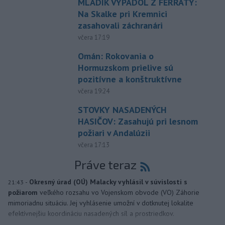
MLADÍK VYPADOL Z FERRATY:
Na Skalke pri Kremnici
zasahovali záchranári
včera 17:19
Omán: Rokovania o
Hormuzskom prielive sú
pozitívne a konštruktívne
včera 19:24
STOVKY NASADENÝCH
HASIČOV: Zasahujú pri lesnom
požiari v Andalúzii
včera 17:13
Práve teraz
-
Okresný úrad (OÚ) Malacky vyhlásil v súvislosti s
21:43
požiarom
veľkého rozsahu vo Vojenskom obvode (VO) Záhorie
mimoriadnu situáciu. Jej vyhlásenie umožní v dotknutej lokalite
efektívnejšiu koordináciu nasadených síl a prostriedkov.