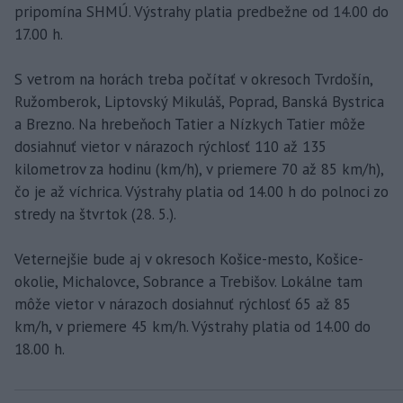
pripomína SHMÚ. Výstrahy platia predbežne od 14.00 do
17.00 h.
S vetrom na horách treba počítať v okresoch Tvrdošín,
Ružomberok, Liptovský Mikuláš, Poprad, Banská Bystrica
a Brezno. Na hrebeňoch Tatier a Nízkych Tatier môže
dosiahnuť vietor v nárazoch rýchlosť 110 až 135
kilometrov za hodinu (km/h), v priemere 70 až 85 km/h),
čo je až víchrica. Výstrahy platia od 14.00 h do polnoci zo
stredy na štvrtok (28. 5.).
Veternejšie bude aj v okresoch Košice-mesto, Košice-
okolie, Michalovce, Sobrance a Trebišov. Lokálne tam
môže vietor v nárazoch dosiahnuť rýchlosť 65 až 85
km/h, v priemere 45 km/h. Výstrahy platia od 14.00 do
18.00 h.