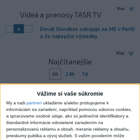
Viac
Videá a prenosy TASR TV
Deväť Slovákov zabojuje na ME v Paríži
o čo najlepšie výsledky
Viac
Najčítanejšie
6h
24h
7d
DRÁMA V PARLAMENTE: Poslankyňa
1
Vážime si vaše súkromie
hádzala do premiéra vajíčka
My a naši
partneri
ukladáme a/alebo pristupujeme k
informáciám na zariadení, napríklad pomocou súborov cookies,
2
SMRŤ V HORÁCH: V Západných Tatrách zomrel 76-ročný
a spracúvame osobné údaje, ako sú jedinečné identifikátory a
turista
štandardné informácie odosielané zariadením na
personalizovanú reklamu a obsah, meranie reklamy a obsahu,
3
Do Bulharska vnikol dron a vybuchol v blízkosti hraníc s
prieskumy publika a vývoj služieb.
S vaším povolením môže
Rumunskom