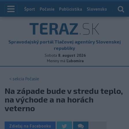
Index
Šport
Počasie
Publicistika
Slovensko
Zahranič
TERAZ
.SK
Spravodajský portál Tlačovej agentúry Slovenskej
republiky
Sobota
8. august 2026
Meniny má
Ľubomíra
< sekcia
Počasie
Na západe bude v stredu teplo,
na východe a na horách
veterno
Zdieľaj na Facebooku