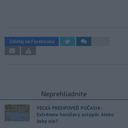
Zdieľaj na Facebooku
Neprehliadnite
VEĽKÁ PREDPOVEĎ POČASIA:
Extrémne horúčavy ustúpili. Alebo
žeby nie?