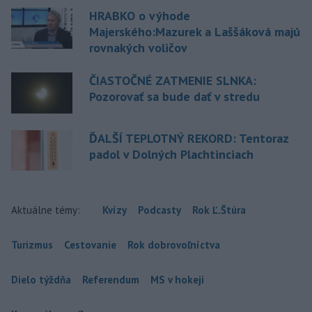
HRABKO o výhode
Majerského:Mazurek a Laššáková majú
rovnakých voličov
ČIASTOČNÉ ZATMENIE SLNKA:
Pozorovať sa bude dať v stredu
ĎALŠÍ TEPLOTNÝ REKORD: Tentoraz
padol v Dolných Plachtinciach
Aktuálne témy:
Kvízy
Podcasty
Rok Ľ.Štúra
Turizmus
Cestovanie
Rok dobrovoľníctva
Dielo týždňa
Referendum
MS v hokeji