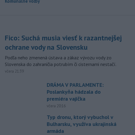
Komunálne voľby
Fico: Suchá musia viesť k razantnejšej
ochrane vody na Slovensku
Podľa neho zmenená ústava a zákaz vývozu vody zo
Slovenska do zahraničia potrubím či cisternami nestačí.
včera 21:39
DRÁMA V PARLAMENTE:
Poslankyňa hádzala do
premiéra vajíčka
včera 20:16
Typ dronu, ktorý vybuchol v
Bulharsku, využíva ukrajinská
armáda