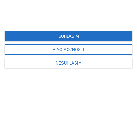
SÚHLASÍM
VIAC MOŽNOSTÍ
NESÚHLASÍM
....