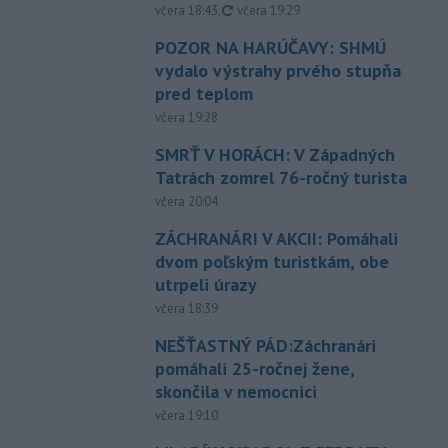
aktualizované
včera 18:43
,
včera 19:29
POZOR NA HARÚČAVY: SHMÚ
vydalo výstrahy prvého stupňa
pred teplom
včera 19:28
SMRŤ V HORÁCH: V Západných
Tatrách zomrel 76-ročný turista
včera 20:04
ZÁCHRANÁRI V AKCII: Pomáhali
dvom poľským turistkám, obe
utrpeli úrazy
včera 18:39
NEŠŤASTNÝ PÁD:Záchranári
pomáhali 25-ročnej žene,
skončila v nemocnici
včera 19:10