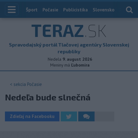
Index
Šport
Počasie
Publicistika
Slovensko
Zahranič
TERAZ
.SK
Spravodajský portál Tlačovej agentúry Slovenskej
republiky
Nedela
9. august 2026
Meniny má
Ľubomíra
< sekcia
Počasie
Nedeľa bude slnečná
Zdieľaj na Facebooku