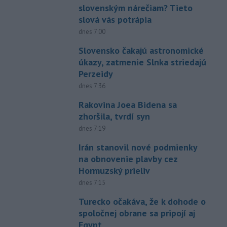
slovenským nárečiam? Tieto
slová vás potrápia
dnes 7:00
Slovensko čakajú astronomické
úkazy, zatmenie Slnka striedajú
Perzeidy
dnes 7:36
Rakovina Joea Bidena sa
zhoršila, tvrdí syn
dnes 7:19
Irán stanovil nové podmienky
na obnovenie plavby cez
Hormuzský prieliv
dnes 7:15
Turecko očakáva, že k dohode o
spoločnej obrane sa pripojí aj
Egypt