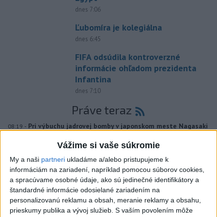
dnes 7:06
Ľubomíra je kolegiálna
dnes 6:45
FIFA odsúdila kontroverzné
informácie ohľadom prezidenta
Infantina
dnes 7:10
Práve teraz
-
Pri výbuchu jadrovej bomby v japonskom meste Nagasaki
08:19
9. augusta 1945
zomrelo bezprostredne približne 39.000 ľudí, do
Vážime si vaše súkromie
konca roka potom podľa odhadov až okolo 60.000-80.000. V
rozhovore pri príležitosti 81. výročia tejto udalosti to uviedol jadrový
My a naši
partneri
ukladáme a/alebo pristupujeme k
fyzik Venhart.
informáciám na zariadení, napríklad pomocou súborov cookies,
a spracúvame osobné údaje, ako sú jedinečné identifikátory a
štandardné informácie odosielané zariadením na
Viac
Videá a prenosy TASR TV
personalizovanú reklamu a obsah, meranie reklamy a obsahu,
prieskumy publika a vývoj služieb.
S vaším povolením môže