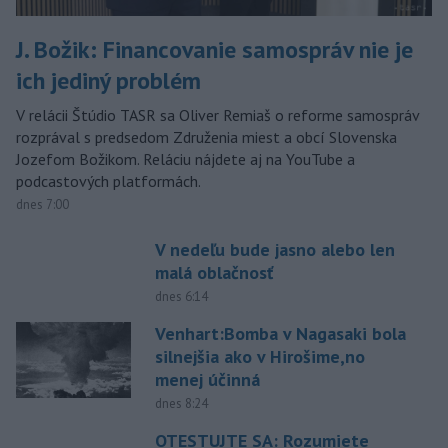
J. Božik: Financovanie samospráv nie je
ich jediný problém
V relácii Štúdio TASR sa Oliver Remiaš o reforme samospráv
rozprával s predsedom Združenia miest a obcí Slovenska
Jozefom Božikom. Reláciu nájdete aj na YouTube a
podcastových platformách.
dnes 7:00
V nedeľu bude jasno alebo len
malá oblačnosť
dnes 6:14
Venhart:Bomba v Nagasaki bola
silnejšia ako v Hirošime,no
menej účinná
dnes 8:24
OTESTUJTE SA: Rozumiete