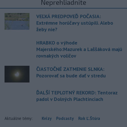
Neprehliadnite
VEĽKÁ PREDPOVEĎ POČASIA:
Extrémne horúčavy ustúpili. Alebo
žeby nie?
HRABKO o výhode
Majerského:Mazurek a Laššáková majú
rovnakých voličov
ČIASTOČNÉ ZATMENIE SLNKA:
Pozorovať sa bude dať v stredu
ĎALŠÍ TEPLOTNÝ REKORD: Tentoraz
padol v Dolných Plachtinciach
Aktuálne témy:
Kvízy
Podcasty
Rok Ľ.Štúra