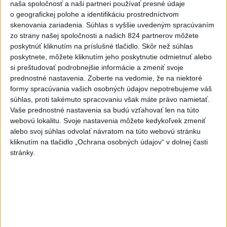
podmienky Teheránu
naša spoločnosť a naši partneri používať presné údaje
o geografickej polohe a identifikáciu prostredníctvom
dnes 12:25
skenovania zariadenia. Súhlas s vyššie uvedeným spracúvaním
CYKLISTU NAPADOL MEDVEĎ:Z
zo strany našej spoločnosti a našich 824 partnerov môžete
Valčianskej doliny ho previezli
poskytnúť kliknutím na príslušné tlačidlo. Skôr než súhlas
poskytnete, môžete kliknutím jeho poskytnutie odmietnuť alebo
do nemocnice
si preštudovať podrobnejšie informácie a zmeniť svoje
dnes 12:59
prednostné nastavenia.
Zoberte na vedomie, že na niektoré
TAXIKÁR POD VPLYVOM
formy spracúvania vašich osobných údajov nepotrebujeme váš
súhlas, proti takémuto spracovaniu však máte právo namietať.
DROG:Na festivale Lovestream
Vaše prednostné nastavenia sa budú vzťahovať len na túto
narazil do policajtov
webovú lokalitu. Svoje nastavenia môžete kedykoľvek zmeniť
dnes 12:30
alebo svoj súhlas odvolať návratom na túto webovú stránku
kliknutím na tlačidlo „Ochrana osobných údajov“ v dolnej časti
POKUS O VRAŽDU: Polícia
stránky.
obvinila mladíkov, ktorí
zaútočili na taxikára
dnes 11:40
NEBEZPEČNÁ POTÝČKA: Po
bodnutí neznámym predmetom
skončil v nemocnici