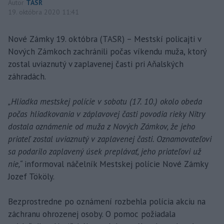
Autor
TASR
19. októbra 2020 11:41
Nové Zámky 19. októbra (TASR) – Mestskí policajti v
Nových Zámkoch zachránili počas víkendu muža, ktorý
zostal uviaznutý v zaplavenej časti pri Aňalských
záhradách.
„Hliadka mestskej polície v sobotu (17. 10.) okolo obeda
počas hliadkovania v záplavovej časti povodia rieky Nitry
dostala oznámenie od muža z Nových Zámkov, že jeho
priateľ zostal uviaznutý v zaplavenej časti. Oznamovateľovi
sa podarilo zaplavený úsek preplávať, jeho priateľovi už
nie,“
informoval náčelník Mestskej polície Nové Zámky
Jozef Tököly.
Bezprostredne po oznámení rozbehla polícia akciu na
záchranu ohrozenej osoby. O pomoc požiadala