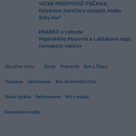
VEĽKÁ PREDPOVEĎ POČASIA:
Extrémne horúčavy ustúpili. Alebo
žeby nie?
HRABKO o výhode
Majerského:Mazurek a Laššáková majú
rovnakých voličov
Aktuálne témy:
Kvízy
Podcasty
Rok Ľ.Štúra
Turizmus
Cestovanie
Rok dobrovoľníctva
Dielo týždňa
Referendum
MS v hokeji
Komunálne voľby