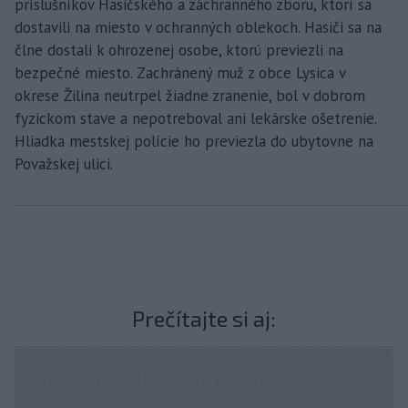
príslušníkov Hasičského a záchranného zboru, ktorí sa
dostavili na miesto v ochranných oblekoch. Hasiči sa na
člne dostali k ohrozenej osobe, ktorú previezli na
bezpečné miesto. Zachránený muž z obce Lysica v
okrese Žilina neutrpel žiadne zranenie, bol v dobrom
fyzickom stave a nepotreboval ani lekárske ošetrenie.
Hliadka mestskej polície ho previezla do ubytovne na
Považskej ulici.
Prečítajte si aj: