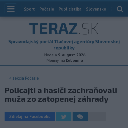
Index
Šport
Počasie
Publicistika
Slovensko
Zahranič
TERAZ
.SK
Spravodajský portál Tlačovej agentúry Slovenskej
republiky
Nedela
9. august 2026
Meniny má
Ľubomíra
< sekcia
Počasie
Policajti a hasiči zachraňovali
muža zo zatopenej záhrady
Zdieľaj na Facebooku