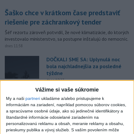
Šaško chce v krátkom čase predstaviť
riešenie pre záchrankový tender
Šéf rezortu zároveň potvrdil, že nové klimatizácie, do ktorých
investovalo ministerstvo, sa postupne inštalujú do nemocníc.
dnes 11:58
DOČKALI SME SA: Uplynulá noc
bola najchladnejšia za posledné
týždne
dnes 10:27
Vážime si vaše súkromie
Chlapec obvinený zo streľby v
Thajsku sledoval násilný obsah
My a naši
partneri
ukladáme a/alebo pristupujeme k
online
informáciám na zariadení, napríklad pomocou súborov cookies,
a spracúvame osobné údaje, ako sú jedinečné identifikátory a
dnes 12:01
štandardné informácie odosielané zariadením na
Gardy neotvoria Hormuzský
personalizovanú reklamu a obsah, meranie reklamy a obsahu,
prieliv, kým USA neprijmú
prieskumy publika a vývoj služieb.
S vaším povolením môže