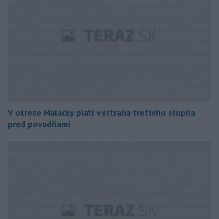
V okrese Malacky platí výstraha tretieho stupňa
pred povodňami