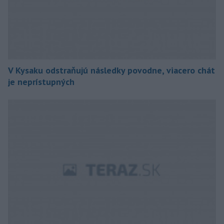
V Kysaku odstraňujú následky povodne, viacero chát
je neprístupných