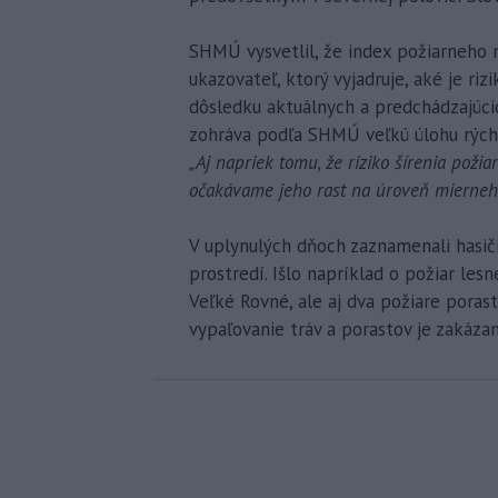
SHMÚ vysvetlil, že index požiarneho n
ukazovateľ, ktorý vyjadruje, aké je ri
dôsledku aktuálnych a predchádzajúc
zohráva podľa SHMÚ veľkú úlohu rýchlo
„Aj napriek tomu, že riziko šírenia poži
očakávame jeho rast na úroveň mierneho
V uplynulých dňoch zaznamenali hasič
prostredí. Išlo napríklad o požiar les
Veľké Rovné, ale aj dva požiare porast
vypaľovanie tráv a porastov je zakázan