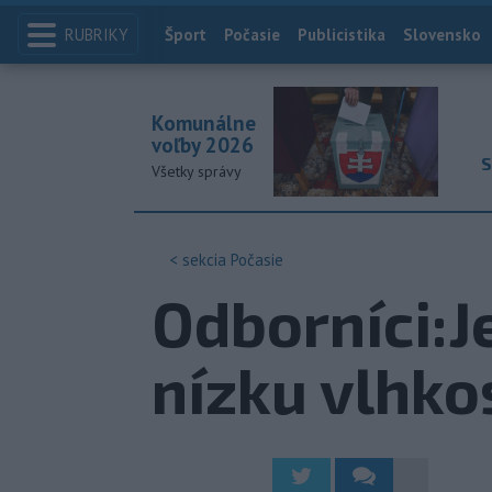
RUBRIKY
Index
Šport
Počasie
Publicistika
Slovensko
Komunálne
voľby 2026
S
Všetky správy
< sekcia
Počasie
Odborníci:J
nízku vlhkos