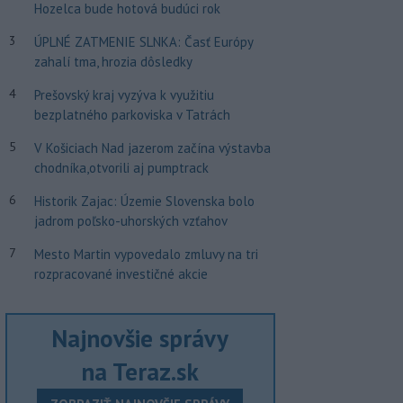
Hozelca bude hotová budúci rok
3
ÚPLNÉ ZATMENIE SLNKA: Časť Európy
zahalí tma, hrozia dôsledky
4
Prešovský kraj vyzýva k využitiu
bezplatného parkoviska v Tatrách
5
V Košiciach Nad jazerom začína výstavba
chodníka,otvorili aj pumptrack
6
Historik Zajac: Územie Slovenska bolo
jadrom poľsko-uhorských vzťahov
7
Mesto Martin vypovedalo zmluvy na tri
rozpracované investičné akcie
Najnovšie správy
na Teraz.sk