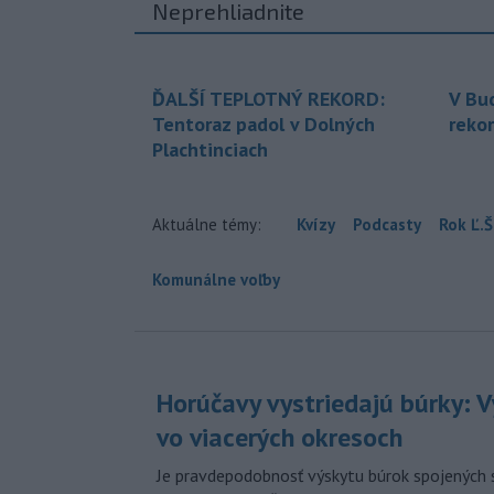
Neprehliadnite
ĎALŠÍ TEPLOTNÝ REKORD:
V Bu
Tentoraz padol v Dolných
rekor
Plachtinciach
Aktuálne témy:
Kvízy
Podcasty
Rok Ľ.Š
Komunálne voľby
Horúčavy vystriedajú búrky: V
vo viacerých okresoch
Je pravdepodobnosť výskytu búrok spojených 