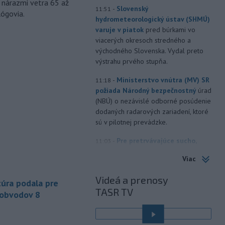
 nárazmi vetra 65 až
-
Slovenský
11:51
lógovia.
hydrometeorologický ústav (SHMÚ)
varuje v piatok
pred búrkami vo
viacerých okresoch stredného a
východného Slovenska. Vydal preto
výstrahu prvého stupňa.
-
Ministerstvo vnútra (MV) SR
11:18
požiada Národný bezpečnostný
úrad
(NBÚ) o nezávislé odborné posúdenie
dodaných radarových zariadení, ktoré
sú v pilotnej prevádzke.
-
Pre pretrvávajúce sucho,
11:03
horúčavy a nedostatok pitnej vody
Viac
boli do odvolania vyhlásené
mimoriadne situácie v obciach Nižný
Videá a prenosy
úra podala pre
Čaj a Vyšný Čaj v okrese Košice-okolie.
TASR TV
 obvodov 8
-
Od piatku do nedele (9. 8.)
10:59
do ukončenia premávky bude z
dôvodu
hudobného festivalu