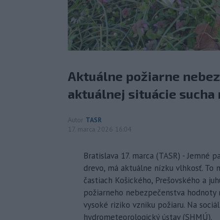
Aktuálne požiarne nebez
aktuálnej situácie sucha
Autor
TASR
17. marca 2026 16:04
Bratislava 17. marca (TASR) - Jemné pal
drevo, má aktuálne nízku vlhkosť. To n
častiach Košického, Prešovského a juh
požiarneho nebezpečenstva hodnoty ni
vysoké riziko vzniku požiaru. Na sociá
hydrometeorologický ústav (SHMÚ).