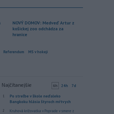
a
NOVÝ DOMOV: Medveď Artur z
košickej zoo odchádza za
hranice
Referendum
MS v hokeji
Najčítanejšie
6h
24h
7d
Po streľbe v škole neďaleko
1
Bangkoku hlásia štyroch mŕtvych
2
Kruhová križovatka v Poprade v smere z