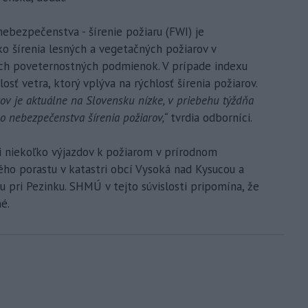
ebezpečenstva - šírenie požiaru (FWI) je
ziko šírenia lesných a vegetačných požiarov v
ich poveternostných podmienok. V prípade indexu
sť vetra, ktorý vplýva na rýchlosť šírenia požiarov.
arov je aktuálne na Slovensku nízke, v priebehu týždňa
 nebezpečenstva šírenia požiarov,“
tvrdia odborníci.
i niekoľko výjazdov k požiarom v prírodnom
ného porastu v katastri obcí Vysoká nad Kysucou a
u pri Pezinku. SHMÚ v tejto súvislosti pripomína, že
é.