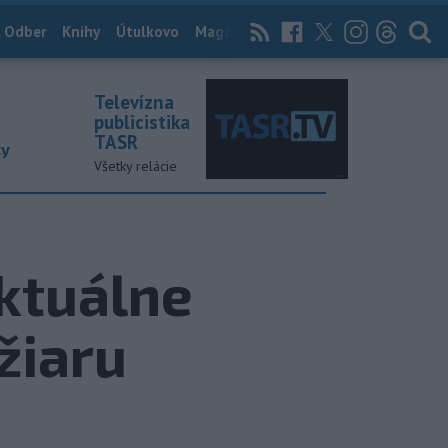
 Odber
Knihy
Útulkovo
Magazín
News Now
Archív
TASR
Televízna
publicistika
TASR
ky
Všetky relácie
ktuálne
ožiaru