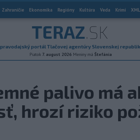
Zahraničie
Ekonomika
Regióny
Kultúra
Veda
Krimi
XML
TERAZ
.SK
pravodajský portál Tlačovej agentúry Slovenskej republi
Piatok
7. august 2026
Meniny má
Štefánia
emné palivo má a
ť, hrozí riziko p