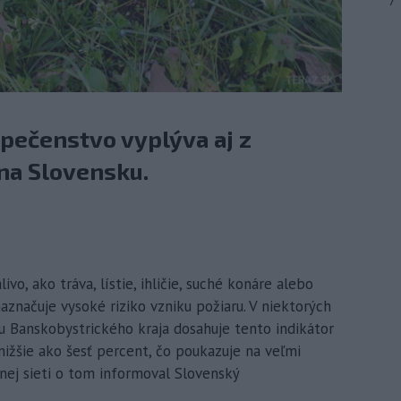
7
pečenstvo vyplýva aj z
 na Slovensku.
ivo, ako tráva, lístie, ihličie, suché konáre alebo
aznačuje vysoké riziko vzniku požiaru. V niektorých
u Banskobystrického kraja dosahuje tento indikátor
žšie ako šesť percent, čo poukazuje na veľmi
lnej sieti o tom informoval Slovenský