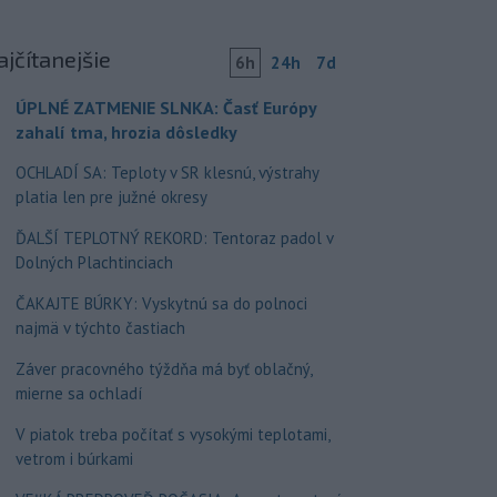
ajčítanejšie
6h
24h
7d
ÚPLNÉ ZATMENIE SLNKA: Časť Európy
zahalí tma, hrozia dôsledky
OCHLADÍ SA: Teploty v SR klesnú, výstrahy
platia len pre južné okresy
ĎALŠÍ TEPLOTNÝ REKORD: Tentoraz padol v
Dolných Plachtinciach
ČAKAJTE BÚRKY: Vyskytnú sa do polnoci
najmä v týchto častiach
Záver pracovného týždňa má byť oblačný,
mierne sa ochladí
V piatok treba počítať s vysokými teplotami,
vetrom i búrkami