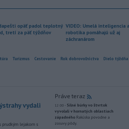
dapešti opäť padol teplotný
VIDEO: Umelá inteligencia 
d, tretí za päť týždňov
robotika pomáhajú už aj
záchranárom
túra
Turizmus
Cestovanie
Rok dobrovoľníctva
Dielo týždňa
Práve teraz
ýstrahy vydali
-
Silné búrky vo štvrtok
12:00
vyvolali v hornatých oblastiach
západného
Rakúska povodne a
zosuvy pôdy.
s prudkým lejakom s