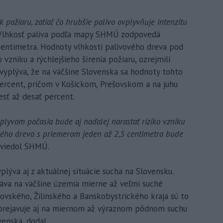
k požiaru, zatiaľ čo hrubšie palivo ovplyvňuje intenzitu
 Vlhkosť paliva podľa mapy SHMÚ zodpovedá
entimetra. Hodnoty vlhkosti palivového dreva pod
zniku a rýchlejšieho šírenia požiaru, ozrejmili
vyplýva, že na väčšine Slovenska sa hodnoty tohto
ercent, pričom v Košickom, Prešovskom a na juhu
esť až desať percent.
vplyvom počasia bude aj naďalej narastať riziko vzniku
ového dreva s priemerom jeden až 2,5 centimetra bude
uviedol SHMÚ.
ýva aj z aktuálnej situácie sucha na Slovensku.
va na väčšine územia mierne až veľmi suché
ovského, Žilinského a Banskobystrického kraja sú to
prejavuje aj na miernom až výraznom pôdnom suchu
enska, dodal.