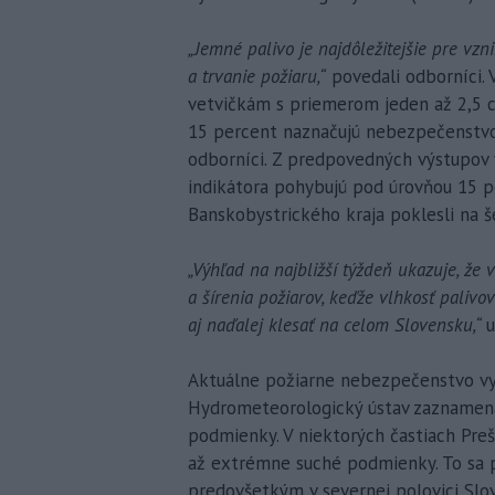
„Jemné palivo je najdôležitejšie pre vzni
a trvanie požiaru,“
povedali odborníci.
vetvičkám s priemerom jeden až 2,5 c
15 percent naznačujú nebezpečenstvo v
odborníci. Z predpovedných výstupov 
indikátora pohybujú pod úrovňou 15 p
Banskobystrického kraja poklesli na š
„Výhľad na najbližší týždeň ukazuje, že 
a šírenia požiarov, keďže vlhkosť paliv
aj naďalej klesať na celom Slovensku,“
Aktuálne požiarne nebezpečenstvo vypl
Hydrometeorologický ústav zaznamená
podmienky. V niektorých častiach Preš
až extrémne suché podmienky. To sa 
predovšetkým v severnej polovici Slov