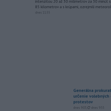
intenzitou 20 až 30 milimetrov za 30 minút s
85 kilometrov a s krúpami, ozrejmili meteoro
dnes 11:55
Generálna prokurat
určenie volebných
protestov
aktualizované
dnes 9:03
,
dnes 9:55