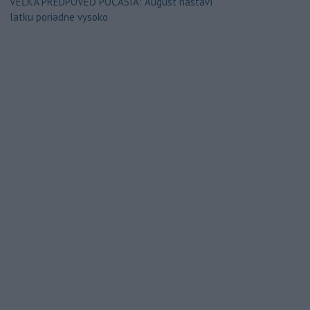
VEĽKÁ PREDPOVEĎ POČASIA: August nastaví
latku poriadne vysoko