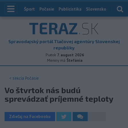
Index
Šport
Počasie
Publicistika
Slovensko
Zahranič
TERAZ
.SK
Spravodajský portál Tlačovej agentúry Slovenskej
republiky
Piatok
7. august 2026
Meniny má
Štefánia
< sekcia
Počasie
Vo štvrtok nás budú
sprevádzať príjemné teploty
Zdieľaj na Facebooku