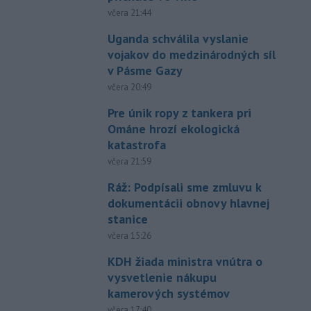
včera 21:44
Uganda schválila vyslanie
vojakov do medzinárodných síl
v Pásme Gazy
včera 20:49
Pre únik ropy z tankera pri
Ománe hrozí ekologická
katastrofa
včera 21:59
Ráž: Podpísali sme zmluvu k
dokumentácii obnovy hlavnej
stanice
včera 15:26
KDH žiada ministra vnútra o
vysvetlenie nákupu
kamerových systémov
včera 17:40