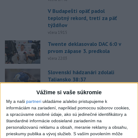
V Budapešti opäť padol
teplotný rekord, tretí za päť
týždňov
včera 19:15
Twente deklasovalo DAC 6:0 v
prvom zápase 3. predkola
včera 22:03
Slovenskí hádzanári zdolali
Taliansko 38:37
aktualizované
včera 16:28
,
včera 19:55
Vážime si vaše súkromie
Práve teraz
My a naši
partneri
ukladáme a/alebo pristupujeme k
informáciám na zariadení, napríklad pomocou súborov cookies,
-
Pri pobreží Ománu hrozí ekologická katastrofa pre únik
21:58
a spracúvame osobné údaje, ako sú jedinečné identifikátory a
čoraz
väčšieho množstva ropy z tankera, ktorý narazil na plytčinu v
štandardné informácie odosielané zariadením na
blízkosti prírodnej rezervácie.
personalizovanú reklamu a obsah, meranie reklamy a obsahu,
prieskumy publika a vývoj služieb.
S vaším povolením môže