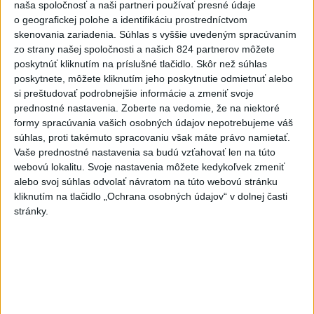
Viac
naša spoločnosť a naši partneri používať presné údaje
Videá a prenosy TASR TV
o geografickej polohe a identifikáciu prostredníctvom
skenovania zariadenia. Súhlas s vyššie uvedeným spracúvaním
Deväť Slovákov zabojuje na ME v Paríži
zo strany našej spoločnosti a našich 824 partnerov môžete
poskytnúť kliknutím na príslušné tlačidlo. Skôr než súhlas
o čo najlepšie výsledky
poskytnete, môžete kliknutím jeho poskytnutie odmietnuť alebo
si preštudovať podrobnejšie informácie a zmeniť svoje
Viac
prednostné nastavenia.
Zoberte na vedomie, že na niektoré
Najčítanejšie
formy spracúvania vašich osobných údajov nepotrebujeme váš
súhlas, proti takémuto spracovaniu však máte právo namietať.
6h
24h
7d
Vaše prednostné nastavenia sa budú vzťahovať len na túto
webovú lokalitu. Svoje nastavenia môžete kedykoľvek zmeniť
alebo svoj súhlas odvolať návratom na túto webovú stránku
ÚPLNÉ ZATMENIE SLNKA: Časť Európy
1
kliknutím na tlačidlo „Ochrana osobných údajov“ v dolnej časti
zahalí tma, hrozia dôsledky
stránky.
2
Prešovský kraj vyzýva k využitiu bezplatného parkoviska v
Tatrách
3
Kruhová križovatka v Poprade v smere z Hozelca bude
hotová budúci rok