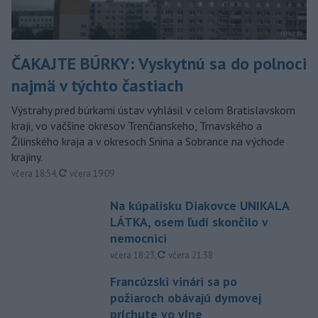
ČAKAJTE BÚRKY: Vyskytnú sa do polnoci
najmä v týchto častiach
Výstrahy pred búrkami ústav vyhlásil v celom Bratislavskom
kraji, vo väčšine okresov Trenčianskeho, Trnavského a
Žilinského kraja a v okresoch Snina a Sobrance na východe
krajiny.
aktualizované
včera 18:54
,
včera 19:09
Na kúpalisku Diakovce UNIKALA
LÁTKA, osem ľudí skončilo v
nemocnici
aktualizované
včera 18:23
,
včera 21:38
Francúzski vinári sa po
požiaroch obávajú dymovej
príchute vo víne