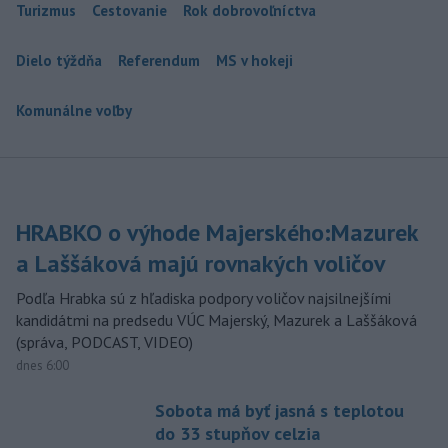
Turizmus
Cestovanie
Rok dobrovoľníctva
Dielo týždňa
Referendum
MS v hokeji
Komunálne voľby
HRABKO o výhode Majerského:Mazurek
a Laššáková majú rovnakých voličov
Podľa Hrabka sú z hľadiska podpory voličov najsilnejšími
kandidátmi na predsedu VÚC Majerský, Mazurek a Laššáková
(správa, PODCAST, VIDEO)
dnes 6:00
Sobota má byť jasná s teplotou
do 33 stupňov celzia