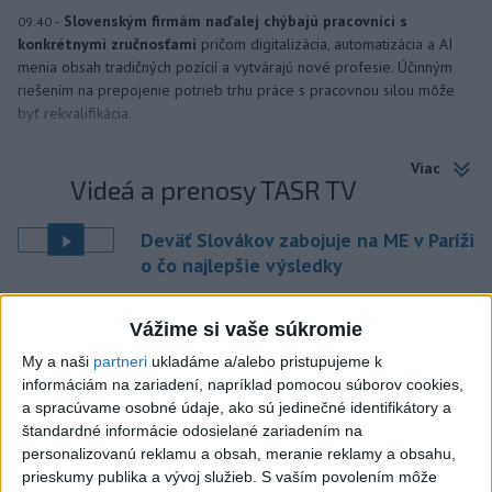
-
Slovenským firmám naďalej chýbajú pracovníci s
09:40
konkrétnymi zručnosťami
pričom digitalizácia, automatizácia a AI
menia obsah tradičných pozícií a vytvárajú nové profesie. Účinným
riešením na prepojenie potrieb trhu práce s pracovnou silou môže
byť rekvalifikácia.
Viac
Videá a prenosy TASR TV
Deväť Slovákov zabojuje na ME v Paríži
o čo najlepšie výsledky
Viac
Vážime si vaše súkromie
Najčítanejšie
My a naši
partneri
ukladáme a/alebo pristupujeme k
informáciám na zariadení, napríklad pomocou súborov cookies,
6h
24h
7d
a spracúvame osobné údaje, ako sú jedinečné identifikátory a
štandardné informácie odosielané zariadením na
ÚPLNÉ ZATMENIE SLNKA: Časť Európy
1
personalizovanú reklamu a obsah, meranie reklamy a obsahu,
prieskumy publika a vývoj služieb.
S vaším povolením môže
zahalí tma, hrozia dôsledky