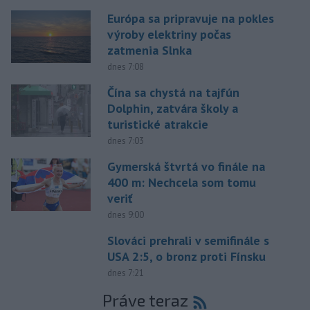
Európa sa pripravuje na pokles
výroby elektriny počas
zatmenia Slnka
dnes 7:08
Čína sa chystá na tajfún
Dolphin, zatvára školy a
turistické atrakcie
dnes 7:03
Gymerská štvrtá vo finále na
400 m: Nechcela som tomu
veriť
dnes 9:00
Slováci prehrali v semifinále s
USA 2:5, o bronz proti Fínsku
dnes 7:21
Práve teraz