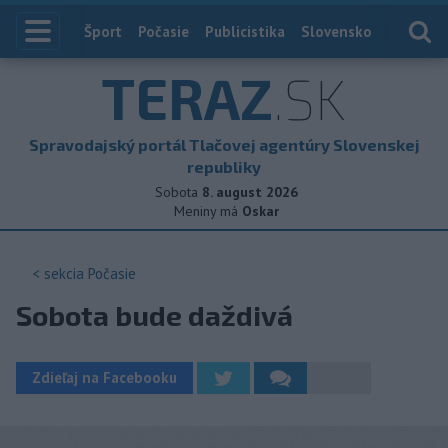
Index
Šport
Počasie
Publicistika
Slovensko
Zahranič
TERAZ
.SK
Spravodajský portál Tlačovej agentúry Slovenskej
republiky
Sobota
8. august 2026
Meniny má
Oskar
< sekcia
Počasie
Sobota bude daždivá
Zdieľaj na Facebooku