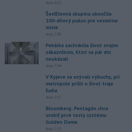
dnes 6:55
Šesťčlenná skupina ukončila
100-dňový pokus pre vesmírne
misie
dnes 7:05
Pekárka zachránila život svojim
zákazníkom, ktorí sa pár dní
neukázali
dnes 7:44
V Kyjeve sa ozývali výbuchy, pri
metropole prišli o život traja
ľudia
dnes 7:17
Bloomberg: Pentagón chce
urobiť prvé testy systému
Golden Dome
dnes 7:15