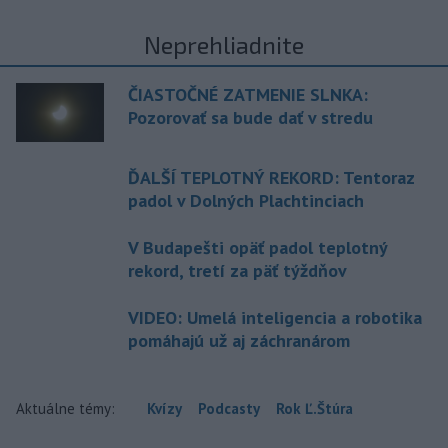
Neprehliadnite
ČIASTOČNÉ ZATMENIE SLNKA:
Pozorovať sa bude dať v stredu
ĎALŠÍ TEPLOTNÝ REKORD: Tentoraz
padol v Dolných Plachtinciach
V Budapešti opäť padol teplotný
rekord, tretí za päť týždňov
VIDEO: Umelá inteligencia a robotika
pomáhajú už aj záchranárom
Aktuálne témy:
Kvízy
Podcasty
Rok Ľ.Štúra