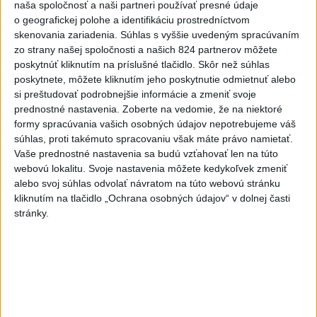
naša spoločnosť a naši partneri používať presné údaje
o geografickej polohe a identifikáciu prostredníctvom
2
Obranca Kaša dostal od Žiliny povolenie hľadať si nový
skenovania zariadenia. Súhlas s vyššie uvedeným spracúvaním
klub
zo strany našej spoločnosti a našich 824 partnerov môžete
poskytnúť kliknutím na príslušné tlačidlo. Skôr než súhlas
3
ČIASTOČNÉ ZATMENIE SLNKA: Pozorovať sa bude dať v
poskytnete, môžete kliknutím jeho poskytnutie odmietnuť alebo
stredu
si preštudovať podrobnejšie informácie a zmeniť svoje
prednostné nastavenia.
Zoberte na vedomie, že na niektoré
4
V časti Košice-Krásna otvorili park pomenovaný po
formy spracúvania vašich osobných údajov nepotrebujeme váš
kňazovi Semivanovi
súhlas, proti takémuto spracovaniu však máte právo namietať.
Vaše prednostné nastavenia sa budú vzťahovať len na túto
5
Kruhová križovatka v Poprade v smere z Hozelca bude
webovú lokalitu. Svoje nastavenia môžete kedykoľvek zmeniť
hotová budúci rok
alebo svoj súhlas odvolať návratom na túto webovú stránku
kliknutím na tlačidlo „Ochrana osobných údajov“ v dolnej časti
6
Brezno obnovuje zastávky MHD
stránky.
7
Prešovský kraj vyzýva k využitiu bezplatného parkoviska v
Tatrách
Najnovšie správy na Teraz.sk
Vyhlásenia