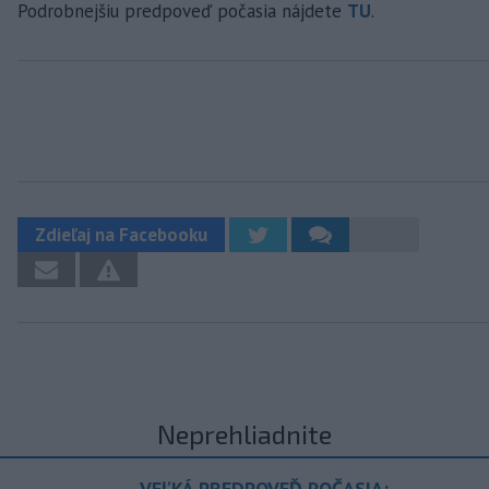
Podrobnejšiu predpoveď počasia nájdete
TU
.
Zdieľaj na Facebooku
Neprehliadnite
VEĽKÁ PREDPOVEĎ POČASIA: