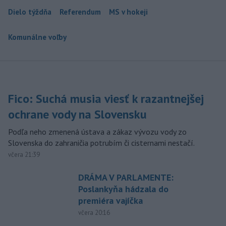
Dielo týždňa
Referendum
MS v hokeji
Komunálne voľby
Fico: Suchá musia viesť k razantnejšej
ochrane vody na Slovensku
Podľa neho zmenená ústava a zákaz vývozu vody zo
Slovenska do zahraničia potrubím či cisternami nestačí.
včera 21:39
DRÁMA V PARLAMENTE:
Poslankyňa hádzala do
premiéra vajíčka
včera 20:16