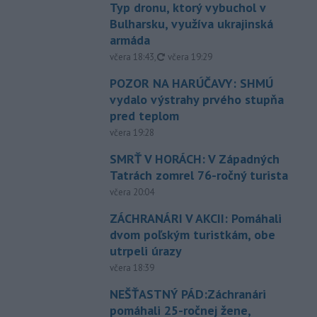
Typ dronu, ktorý vybuchol v
Bulharsku, využíva ukrajinská
armáda
aktualizované
včera 18:43
,
včera 19:29
POZOR NA HARÚČAVY: SHMÚ
vydalo výstrahy prvého stupňa
pred teplom
včera 19:28
SMRŤ V HORÁCH: V Západných
Tatrách zomrel 76-ročný turista
včera 20:04
ZÁCHRANÁRI V AKCII: Pomáhali
dvom poľským turistkám, obe
utrpeli úrazy
včera 18:39
NEŠŤASTNÝ PÁD:Záchranári
pomáhali 25-ročnej žene,