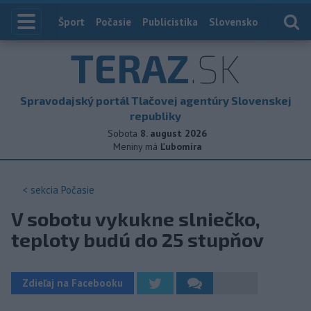
Index
Šport
Počasie
Publicistika
Slovensko
Zahranič
TERAZ
.SK
Spravodajský portál Tlačovej agentúry Slovenskej
republiky
Sobota
8. august 2026
Meniny má
Ľubomíra
< sekcia
Počasie
V sobotu vykukne slniečko,
teploty budú do 25 stupňov
Zdieľaj na Facebooku