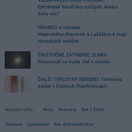
Extrémne horúčavy ustúpili. Alebo
žeby nie?
HRABKO o výhode
Majerského:Mazurek a Laššáková majú
rovnakých voličov
ČIASTOČNÉ ZATMENIE SLNKA:
Pozorovať sa bude dať v stredu
ĎALŠÍ TEPLOTNÝ REKORD: Tentoraz
padol v Dolných Plachtinciach
Aktuálne témy:
Kvízy
Podcasty
Rok Ľ.Štúra
Turizmus
Cestovanie
Rok dobrovoľníctva