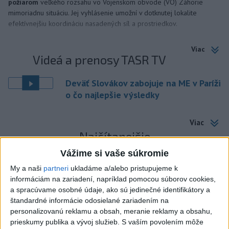
požiarom
veľkého rozsahu vo Vojenskom obvode (VO) Záhorie
mimoriadnu situáciu. Jej vyhlásenie umožní v dotknutej lokalite
efektívnejšiu koordináciu nasadených síl a prostriedkov.
Viac
Videá a prenosy TASR TV
Deväť Slovákov zabojuje na ME v Paríži
o čo najlepšie výsledky
Viac
Najčítanejšie
Vážime si vaše súkromie
6h
24h
7d
My a naši
partneri
ukladáme a/alebo pristupujeme k
informáciám na zariadení, napríklad pomocou súborov cookies,
DRÁMA V PARLAMENTE: Poslankyňa
1
a spracúvame osobné údaje, ako sú jedinečné identifikátory a
hádzala do premiéra vajíčka
štandardné informácie odosielané zariadením na
personalizovanú reklamu a obsah, meranie reklamy a obsahu,
2
SMRŤ V HORÁCH: V Západných Tatrách zomrel 76-ročný
prieskumy publika a vývoj služieb.
S vaším povolením môže