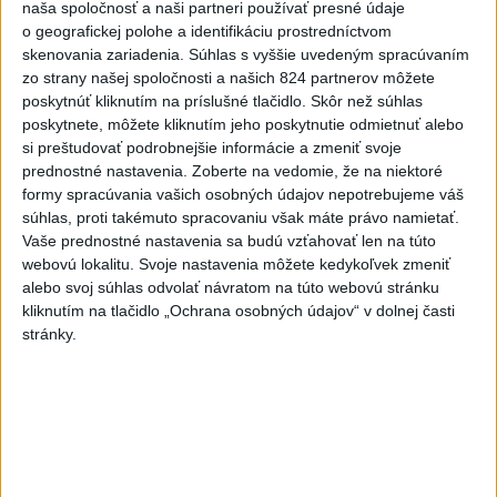
turista
naša spoločnosť a naši partneri používať presné údaje
o geografickej polohe a identifikáciu prostredníctvom
3
Do Bulharska vnikol dron a vybuchol v blízkosti hraníc s
skenovania zariadenia. Súhlas s vyššie uvedeným spracúvaním
Rumunskom
zo strany našej spoločnosti a našich 824 partnerov môžete
poskytnúť kliknutím na príslušné tlačidlo. Skôr než súhlas
4
Očovská folklórna hruda tradične privítala domáce
poskytnete, môžete kliknutím jeho poskytnutie odmietnuť alebo
folklórne kolektívy
si preštudovať podrobnejšie informácie a zmeniť svoje
prednostné nastavenia.
Zoberte na vedomie, že na niektoré
5
Kúpele Brusno pripravujú 19. ročník festivalu Jozefa
formy spracúvania vašich osobných údajov nepotrebujeme váš
Bednárika
súhlas, proti takémuto spracovaniu však máte právo namietať.
Vaše prednostné nastavenia sa budú vzťahovať len na túto
6
V blízkosti Vojenského technického a skúšobného ústavu
webovú lokalitu. Svoje nastavenia môžete kedykoľvek zmeniť
Záhorie HORÍ
alebo svoj súhlas odvolať návratom na túto webovú stránku
kliknutím na tlačidlo „Ochrana osobných údajov“ v dolnej časti
7
V časti Košice-Krásna otvorili park pomenovaný po
stránky.
kňazovi Semivanovi
Najnovšie správy na Teraz.sk
Vyhlásenia