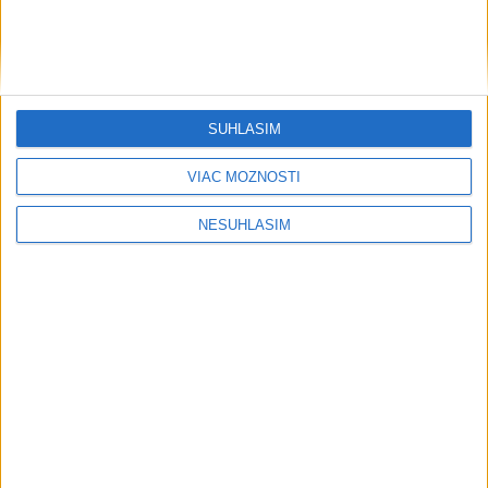
SÚHLASÍM
VIAC MOŽNOSTÍ
NESÚHLASÍM
....