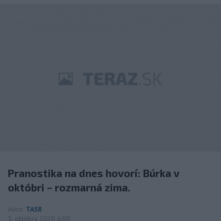
Pranostika na dnes hovorí: Búrka v
októbri – rozmarná zima.
Autor
TASR
3. októbra 2020 6:00