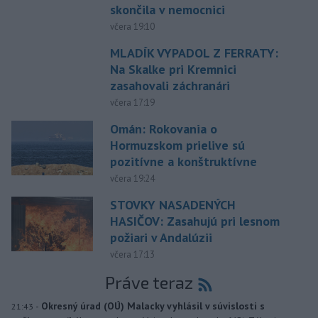
skončila v nemocnici
včera 19:10
MLADÍK VYPADOL Z FERRATY:
Na Skalke pri Kremnici
zasahovali záchranári
včera 17:19
Omán: Rokovania o
Hormuzskom prielive sú
pozitívne a konštruktívne
včera 19:24
STOVKY NASADENÝCH
HASIČOV: Zasahujú pri lesnom
požiari v Andalúzii
včera 17:13
Práve teraz
-
Okresný úrad (OÚ) Malacky vyhlásil v súvislosti s
21:43