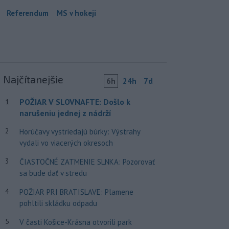
Referendum
MS v hokeji
Najčítanejšie
6h
24h
7d
POŽIAR V SLOVNAFTE: Došlo k
1
narušeniu jednej z nádrží
2
Horúčavy vystriedajú búrky: Výstrahy
vydali vo viacerých okresoch
3
ČIASTOČNÉ ZATMENIE SLNKA: Pozorovať
sa bude dať v stredu
4
POŽIAR PRI BRATISLAVE: Plamene
pohltili skládku odpadu
5
V časti Košice-Krásna otvorili park