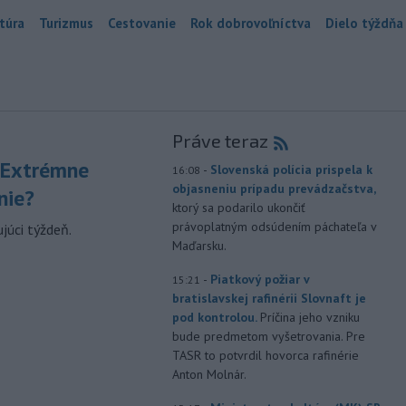
túra
Turizmus
Cestovanie
Rok dobrovoľníctva
Dielo týždňa
Práve teraz
 Extrémne
-
Slovenská polícia prispela k
16:08
objasneniu prípadu prevádzačstva,
nie?
ktorý sa podarilo ukončiť
právoplatným odsúdením páchateľa v
júci týždeň.
Maďarsku.
-
Piatkový požiar v
15:21
bratislavskej rafinérii Slovnaft je
pod kontrolou.
Príčina jeho vzniku
bude predmetom vyšetrovania. Pre
TASR to potvrdil hovorca rafinérie
Anton Molnár.