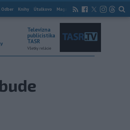
 Odber
Knihy
Útulkovo
Magazín
News Now
Archív
TASR
Televízna
publicistika
TASR
ky
Všetky relácie
 bude