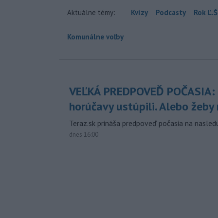
Aktuálne témy:
Kvízy
Podcasty
Rok Ľ.Š
Komunálne voľby
VEĽKÁ PREDPOVEĎ POČASIA:
horúčavy ustúpili. Alebo žeby 
Teraz.sk prináša predpoveď počasia na nasledu
dnes 16:00