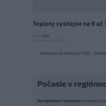
Teploty vystúpia na 9 až 
Autor
TASR
20. októbra 2020 5:00
Bratislava 20. októbra (TASR) - Slnečn
Počasie v regióno
Na západnom Slovensku
prevažne polo