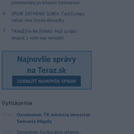
pomenovaný po kňazovi Semivanovi
6
ÚPLNÉ ZATMENIE SLNKA: Časť Európy
zahalí tma, hrozia dôsledky
7
TRAGÉDIA NA DUNAJI: Muž sa išiel
okúpať, z vody viac nevyšiel
Najnovšie správy
na Teraz.sk
ZOBRAZIŤ NAJNOVŠIE SPRÁVY
Vyhlásenia
Oznámenie: TK ministra investícií
17:32
Samuela Migaľa
17:17
Oznámenie: Kurikurálna reforma -