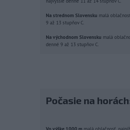
najvyššie denné 11 až 14 stupňov C.
Na strednom Slovensku
malá oblačnosť,
9 až 13 stupňov C.
Na východnom Slovensku
malá oblačnos
denné 9 až 13 stupňov C.
Počasie na horách
Vo výške 1000 m
malá oblačnosť, najniž