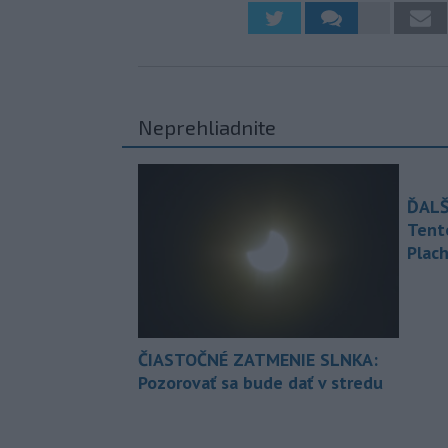
Neprehliadnite
ĎALŠ
Tent
Plach
ČIASTOČNÉ ZATMENIE SLNKA:
Pozorovať sa bude dať v stredu