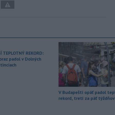
Í TEPLOTNÝ REKORD:
oraz padol v Dolných
tinciach
V Budapešti opäť padol tep
rekord, tretí za päť týždňov