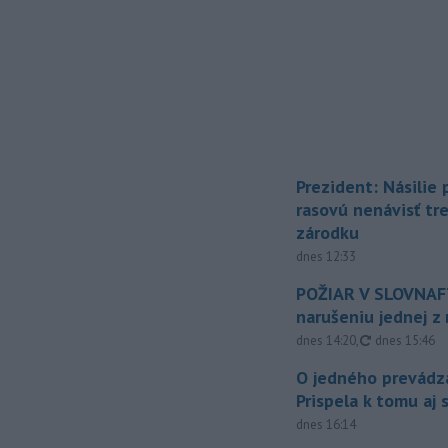
Prezident: Násilie
rasovú nenávisť tr
zárodku
dnes 12:33
POŽIAR V SLOVNAFT
narušeniu jednej z 
aktualizovan
dnes 14:20
,
dnes 15:46
O jedného prevádz
Prispela k tomu aj 
dnes 16:14