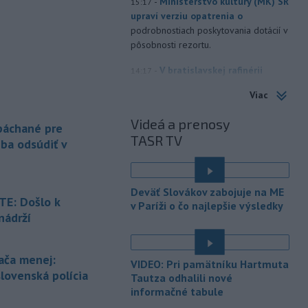
-
Ministerstvo kultúry (MK) SR
15:17
upraví verziu opatrenia o
podrobnostiach poskytovania dotácií v
pôsobnosti rezortu.
-
V bratislavskej rafinérii
14:17
Slovnaft horí uskladnený ropný
Viac
produkt.
TASR o tom informovala
rafinéria s tým, že obyvateľom nehrozí
Videá a prenosy
 páchané pre
nebezpečenstvo.
TASR TV
eba odsúdiť v
-
Jedným zo zdravotných rizík
13:50
na festivale môže byť vyššia
úroveň
hluku. Je preto dobré držať sa
Deväť Slovákov zabojuje na ME
ďalej od reproduktorov, používať
E: Došlo k
v Paríži o čo najlepšie výsledky
chrániče sluchu či dodržiavať
nádrží
prestávky.
é
-
Podporu kandidatúre
12:49
ača menej:
VIDEO: Pri pamätníku Hartmuta
Slovenskej republiky na nestále
slovenská polícia
Tautza odhalili nové
členstvo
v Bezpečnostnej rade
informačné tabule
Organizácie Spojených národov (OSN)