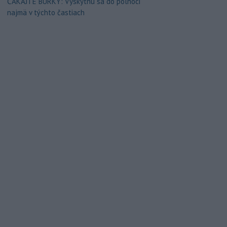
ČAKAJTE BÚRKY: Vyskytnú sa do polnoci
najmä v týchto častiach