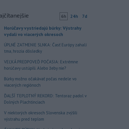
ajčítanejšie
6h
24h
7d
Horúčavy vystriedajú búrky: Výstrahy
vydali vo viacerých okresoch
ÚPLNÉ ZATMENIE SLNKA: Časť Európy zahalí
tma, hrozia dôsledky
VEĽKÁ PREDPOVEĎ POČASIA: Extrémne
horúčavy ustúpili. Alebo žeby nie?
Búrky možno očakávať počas nedele vo
viacerých regiónoch
ĎALŠÍ TEPLOTNÝ REKORD: Tentoraz padol v
Dolných Plachtinciach
V niektorých okresoch Slovenska zvýšili
výstrahu pred teplom