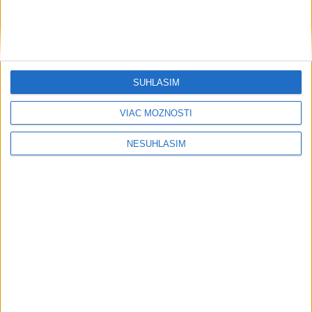
SÚHLASÍM
VIAC MOŽNOSTÍ
NESÚHLASÍM
....