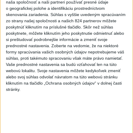
naša spoločnosť a naši partneri používať presné údaje
Do Bulharska vnikol dron a vybuchol v
1
o geografickej polohe a identifikáciu prostredníctvom
skenovania zariadenia. Súhlas s vyššie uvedeným spracúvaním
blízkosti hraníc s Rumunskom
zo strany našej spoločnosti a našich 824 partnerov môžete
poskytnúť kliknutím na príslušné tlačidlo. Skôr než súhlas
2
Na Kamzíku v Bratislave v sobotu otvoria nové Šantisko
poskytnete, môžete kliknutím jeho poskytnutie odmietnuť alebo
pre deti
si preštudovať podrobnejšie informácie a zmeniť svoje
prednostné nastavenia.
Zoberte na vedomie, že na niektoré
3
ČIASTOČNÉ ZATMENIE SLNKA: Pozorovať sa bude dať v
formy spracúvania vašich osobných údajov nepotrebujeme váš
stredu
súhlas, proti takémuto spracovaniu však máte právo namietať.
Vaše prednostné nastavenia sa budú vzťahovať len na túto
4
V časti Košice-Krásna otvorili park pomenovaný po
webovú lokalitu. Svoje nastavenia môžete kedykoľvek zmeniť
kňazovi Semivanovi
alebo svoj súhlas odvolať návratom na túto webovú stránku
kliknutím na tlačidlo „Ochrana osobných údajov“ v dolnej časti
5
ÚPLNÉ ZATMENIE SLNKA: Časť Európy zahalí tma,
stránky.
hrozia dôsledky
6
INTOXIKOVALA SA OSOBA: Požiar v Braväcove zasiahol
10 stavieb
7
Pekárka zachránila život svojim zákazníkom, ktorí sa pár
dní neukázali