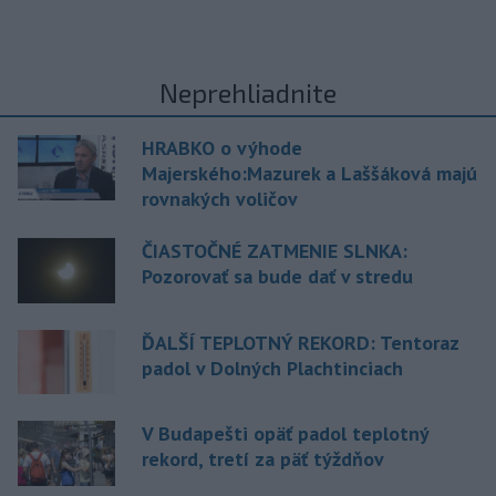
Neprehliadnite
HRABKO o výhode
Majerského:Mazurek a Laššáková majú
rovnakých voličov
ČIASTOČNÉ ZATMENIE SLNKA:
Pozorovať sa bude dať v stredu
ĎALŠÍ TEPLOTNÝ REKORD: Tentoraz
padol v Dolných Plachtinciach
V Budapešti opäť padol teplotný
rekord, tretí za päť týždňov