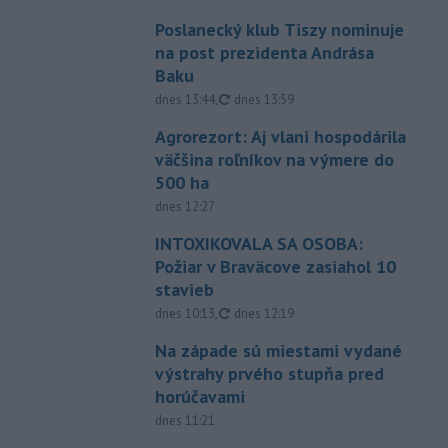
Poslanecký klub Tiszy nominuje
na post prezidenta Andrása
Baku
aktualizované
dnes 13:44
,
dnes 13:59
Agrorezort: Aj vlani hospodárila
väčšina roľníkov na výmere do
500 ha
dnes 12:27
INTOXIKOVALA SA OSOBA:
Požiar v Braväcove zasiahol 10
stavieb
aktualizované
dnes 10:13
,
dnes 12:19
Na západe sú miestami vydané
výstrahy prvého stupňa pred
horúčavami
dnes 11:21