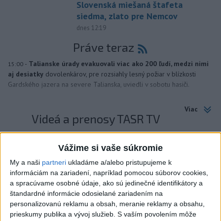
Slovenská miešaná štafeta
siedma, zlato pre Nemcov
dnes 12:19
Práve teraz
-
Talianske úrady evakuovali viac ako 200 ľudí, medzi nimi
15:00
aj desiatky
dovolenkárov, pre rozsiahly lesný požiar v blízkosti
Gardského jazera na severe Talianska, uviedli v sobotu hasiči.
Viac
Videá a prenosy TASR TV
Deväť Slovákov zabojuje na ME v Paríži
Vážime si vaše súkromie
o čo najlepšie výsledky
My a naši
partneri
ukladáme a/alebo pristupujeme k
informáciám na zariadení, napríklad pomocou súborov cookies,
Viac
a spracúvame osobné údaje, ako sú jedinečné identifikátory a
Najčítanejšie
štandardné informácie odosielané zariadením na
personalizovanú reklamu a obsah, meranie reklamy a obsahu,
6h
24h
7d
prieskumy publika a vývoj služieb.
S vaším povolením môže