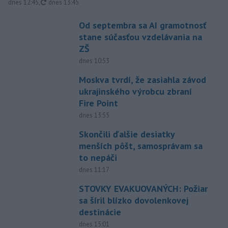
aktualizované
dnes 12:45
,
dnes 13:45
Od septembra sa AI gramotnosť
stane súčasťou vzdelávania na
ZŠ
dnes 10:53
Moskva tvrdí, že zasiahla závod
ukrajinského výrobcu zbraní
Fire Point
dnes 13:55
Skončili ďalšie desiatky
menších pôšt, samosprávam sa
to nepáči
dnes 11:17
STOVKY EVAKUOVANÝCH: Požiar
sa šíril blízko dovolenkovej
destinácie
dnes 15:01