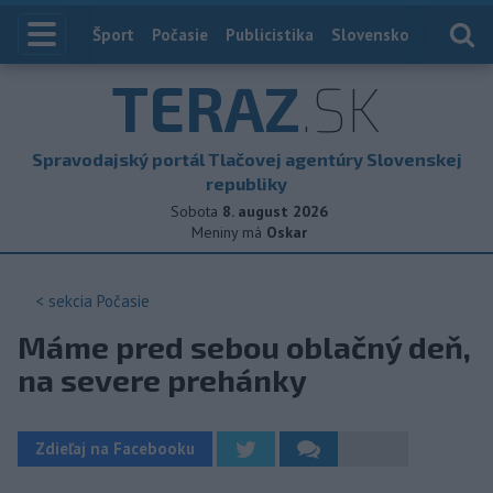
Index
Šport
Počasie
Publicistika
Slovensko
Zahranič
TERAZ
.SK
Spravodajský portál Tlačovej agentúry Slovenskej
republiky
Sobota
8. august 2026
Meniny má
Oskar
< sekcia
Počasie
Máme pred sebou oblačný deň,
na severe prehánky
Zdieľaj na Facebooku