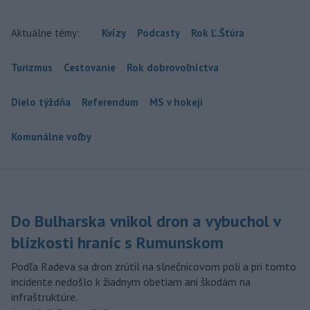
Aktuálne témy:
Kvízy
Podcasty
Rok Ľ.Štúra
Turizmus
Cestovanie
Rok dobrovoľníctva
Dielo týždňa
Referendum
MS v hokeji
Komunálne voľby
Do Bulharska vnikol dron a vybuchol v
blízkosti hraníc s Rumunskom
Podľa Radeva sa dron zrútil na slnečnicovom poli a pri tomto
incidente nedošlo k žiadnym obetiam ani škodám na
infraštruktúre.