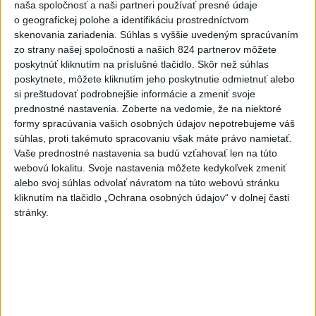
naša spoločnosť a naši partneri používať presné údaje
o geografickej polohe a identifikáciu prostredníctvom
Viac
skenovania zariadenia. Súhlas s vyššie uvedeným spracúvaním
Najčítanejšie
zo strany našej spoločnosti a našich 824 partnerov môžete
poskytnúť kliknutím na príslušné tlačidlo. Skôr než súhlas
6h
24h
7d
poskytnete, môžete kliknutím jeho poskytnutie odmietnuť alebo
si preštudovať podrobnejšie informácie a zmeniť svoje
POŽIAR PRI BRATISLAVE: Plamene pohltili
1
prednostné nastavenia.
Zoberte na vedomie, že na niektoré
skládku odpadu
formy spracúvania vašich osobných údajov nepotrebujeme váš
súhlas, proti takémuto spracovaniu však máte právo namietať.
Vaše prednostné nastavenia sa budú vzťahovať len na túto
2
Po streľbe v škole neďaleko Bangkoku hlásia štyroch
webovú lokalitu. Svoje nastavenia môžete kedykoľvek zmeniť
mŕtvych
alebo svoj súhlas odvolať návratom na túto webovú stránku
kliknutím na tlačidlo „Ochrana osobných údajov“ v dolnej časti
3
Horúčavy vystriedajú búrky: Výstrahy vydali vo viacerých
stránky.
okresoch
4
Kruhová križovatka v Poprade v smere z Hozelca bude
hotová budúci rok
5
ČIASTOČNÉ ZATMENIE SLNKA: Pozorovať sa bude dať v
stredu