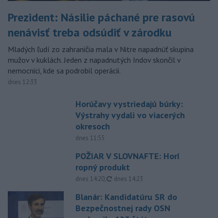
Prezident: Násilie páchané pre rasovú
nenávisť treba odsúdiť v zárodku
Mladých ľudí zo zahraničia mala v Nitre napadnúť skupina
mužov v kuklách. Jeden z napadnutých Indov skončil v
nemocnici, kde sa podrobil operácii.
dnes 12:33
Horúčavy vystriedajú búrky:
Výstrahy vydali vo viacerých
okresoch
dnes 11:55
POŽIAR V SLOVNAFTE: Horí
ropný produkt
aktualizované
dnes 14:20
,
dnes 14:23
Blanár: Kandidatúru SR do
Bezpečnostnej rady OSN