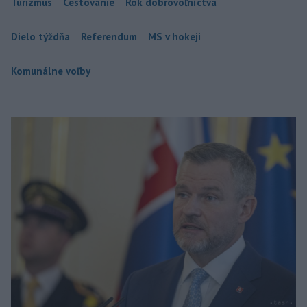
Turizmus
Cestovanie
Rok dobrovoľníctva
Dielo týždňa
Referendum
MS v hokeji
Komunálne voľby