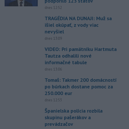
podporilo 123 štátov
dnes 12:52
TRAGÉDIA NA DUNAJI: Muž sa
išiel okúpať, z vody viac
nevyšiel
dnes 13:09
VIDEO: Pri pamätníku Hartmuta
Tautza odhalili nové
informačné tabule
dnes 13:06
Tomaš: Takmer 200 domácností
po búrkach dostane pomoc za
250.000 eur
dnes 12:53
Španielska polícia rozbila
skupinu pašerákov a
prevádzačov