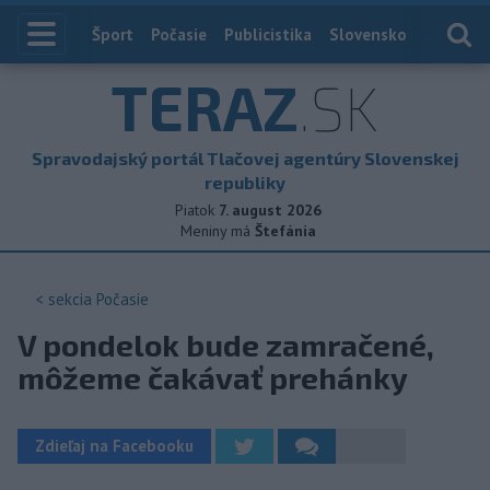
Index
Šport
Počasie
Publicistika
Slovensko
Zahranič
TERAZ
.SK
Spravodajský portál Tlačovej agentúry Slovenskej
republiky
Piatok
7. august 2026
Meniny má
Štefánia
< sekcia
Počasie
V pondelok bude zamračené,
môžeme čakávať prehánky
Zdieľaj na Facebooku