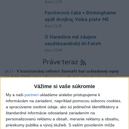
dnes 12:39
Forsterovú čaká v Birminghame
opäť dvojboj, Volka piate ME
dnes 11:43
O Haraslína má záujem
saudskoarabský Al-Fateh
dnes 10:44
Práve teraz
-
V bratislavskej rafinérii Slovnaft horí uskladnený ropný
14:17
produkt.
TASR o tom informovala rafinéria s tým, že obyvateľom
nehrozí nebezpečenstvo.
Vážime si vaše súkromie
My a naši
partneri
ukladáme a/alebo pristupujeme k
Viac
informáciám na zariadení, napríklad pomocou súborov cookies,
Videá a prenosy TASR TV
a spracúvame osobné údaje, ako sú jedinečné identifikátory a
štandardné informácie odosielané zariadením na
Deväť Slovákov zabojuje na ME v Paríži
personalizovanú reklamu a obsah, meranie reklamy a obsahu,
o čo najlepšie výsledky
prieskumy publika a vývoj služieb.
S vaším povolením môže