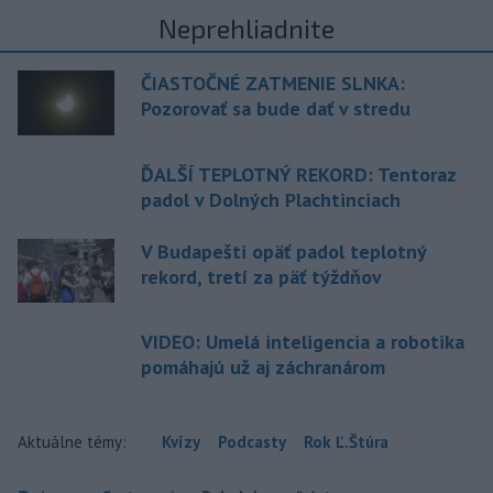
Neprehliadnite
ČIASTOČNÉ ZATMENIE SLNKA:
Pozorovať sa bude dať v stredu
ĎALŠÍ TEPLOTNÝ REKORD: Tentoraz
padol v Dolných Plachtinciach
V Budapešti opäť padol teplotný
rekord, tretí za päť týždňov
VIDEO: Umelá inteligencia a robotika
pomáhajú už aj záchranárom
Aktuálne témy:
Kvízy
Podcasty
Rok Ľ.Štúra